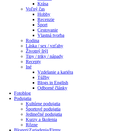
Krása
Voľný čas
Hobby
Recenzie
Šport
Cestovanie
Vlastná tvorba
Rodina
Láska / sex / vzťahy
Životný štýl
Tipy / triky / nápady
Recepty
Iné
Vzdelanie a kariéra
Túžby
Blogs in English
Odborné články
Fotoblog
Podujatia
Kultúrne podujatia
Športové podujatia
Jedinečné podujatia
Kurzy a školenia
Rôzne
Blogeri/Zariadenia/Firmy