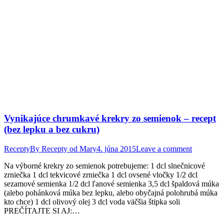
Vynikajúce chrumkavé krekry zo semienok – recept
(bez lepku a bez cukru)
Recepty
By
Recepty od Mary
4. júna 2015
Leave a comment
Na výborné krekry zo semienok potrebujeme: 1 dcl slnečnicové
zrniečka 1 dcl tekvicové zrniečka 1 dcl ovsené vločky 1/2 dcl
sezamové semienka 1/2 dcl ľanové semienka 3,5 dcl špaldová múka
(alebo pohánková múka bez lepku, alebo obyčajná polohrubá múka
kto chce) 1 dcl olivový olej 3 dcl voda väčšia štipka soli
PREČÍTAJTE SI AJ:…