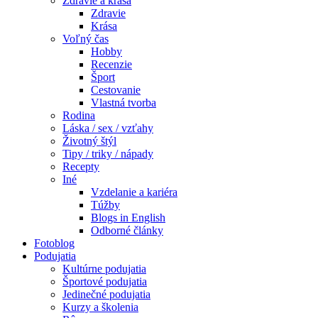
Zdravie a krása
Zdravie
Krása
Voľný čas
Hobby
Recenzie
Šport
Cestovanie
Vlastná tvorba
Rodina
Láska / sex / vzťahy
Životný štýl
Tipy / triky / nápady
Recepty
Iné
Vzdelanie a kariéra
Túžby
Blogs in English
Odborné články
Fotoblog
Podujatia
Kultúrne podujatia
Športové podujatia
Jedinečné podujatia
Kurzy a školenia