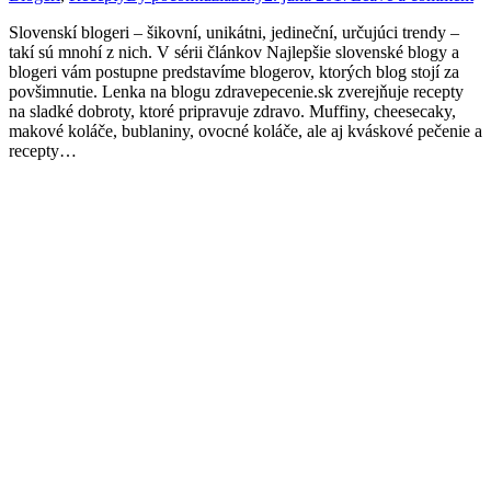
Slovenskí blogeri – šikovní, unikátni, jedineční, určujúci trendy –
takí sú mnohí z nich. V sérii článkov Najlepšie slovenské blogy a
blogeri vám postupne predstavíme blogerov, ktorých blog stojí za
povšimnutie. Lenka na blogu zdravepecenie.sk zverejňuje recepty
na sladké dobroty, ktoré pripravuje zdravo. Muffiny, cheesecaky,
makové koláče, bublaniny, ovocné koláče, ale aj kváskové pečenie a
recepty…