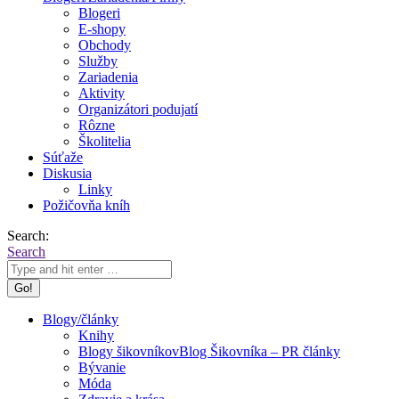
Blogeri
E-shopy
Obchody
Služby
Zariadenia
Aktivity
Organizátori podujatí
Rôzne
Školitelia
Súťaže
Diskusia
Linky
Požičovňa kníh
Search:
Search
Blogy/články
Knihy
Blogy šikovníkov
Blog Šikovníka – PR články
Bývanie
Móda