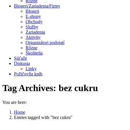
Rôzne
Blogeri/Zariadenia/Firmy
Blogeri
E-shopy
Obchody
Služby
Zariadenia
Aktivity
Organizátori podujatí
Rôzne
Školitelia
Súťaže
Diskusia
Linky
Požičovňa kníh
Tag Archives:
bez cukru
You are here:
Home
Entries tagged with "bez cukru"