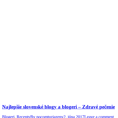
Najlepšie slovenské blogy a blogeri – Zdravé pečenie
Blogeri
,
Recepty
By
pocomtuziazeny
2. júna 2017
Leave a comment