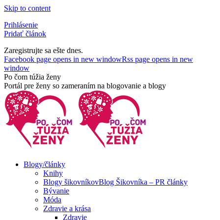
Skip to content
Prihlásenie
Pridať článok
Zaregistrujte sa ešte dnes.
Facebook page opens in new window
Rss page opens in new
window
Po čom túžia ženy
Portál pre ženy so zameraním na blogovanie a blogy
Blogy/články
Knihy
Blogy šikovníkov
Blog Šikovníka – PR články
Bývanie
Móda
Zdravie a krása
Zdravie