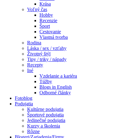
Krása
Voľný čas
Hobby
Recenzie
Šport
Cestovanie
Vlastná tvorba
Rodina
Láska / sex / vzťahy
Životný štýl
Tipy / triky / nápady
Recepty
Iné
Vzdelanie a kariéra
Túžby
Blogs in English
Odborné články
Fotoblog
Podujatia
Kultúrne podujatia
Športové podujatia
Jedinečné podujatia
Kurzy a školenia
Rôzne
Blogeri/Zariadenia/Firmy