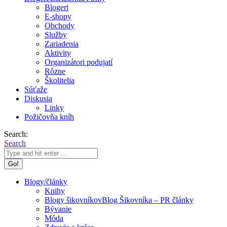
Blogeri
E-shopy
Obchody
Služby
Zariadenia
Aktivity
Organizátori podujatí
Rôzne
Školitelia
Súťaže
Diskusia
Linky
Požičovňa kníh
Search:
Search
Blogy/články
Knihy
Blogy šikovníkov
Blog Šikovníka – PR články
Bývanie
Móda