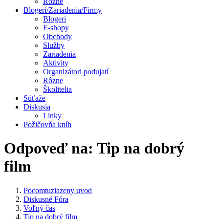
Rôzne
Blogeri/Zariadenia/Firmy
Blogeri
E-shopy
Obchody
Služby
Zariadenia
Aktivity
Organizátori podujatí
Rôzne
Školitelia
Súťaže
Diskusia
Linky
Požičovňa kníh
Odpoveď na: Tip na dobrý
film
Pocomtuziazeny uvod
Diskusné Fóra
Voľný čas
Tip na dobrý film