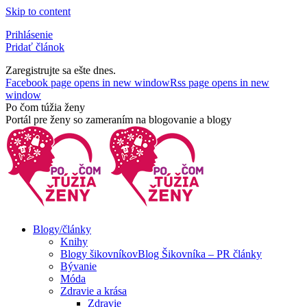
Skip to content
Prihlásenie
Pridať článok
Zaregistrujte sa ešte dnes.
Facebook page opens in new window
Rss page opens in new
window
Po čom túžia ženy
Portál pre ženy so zameraním na blogovanie a blogy
Blogy/články
Knihy
Blogy šikovníkov
Blog Šikovníka – PR články
Bývanie
Móda
Zdravie a krása
Zdravie