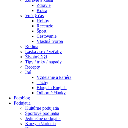
Zdravie a krása
Zdravie
Krása
Voľný čas
Hobby
Recenzie
Šport
Cestovanie
Vlastná tvorba
Rodina
Láska / sex / vzťahy
Životný štýl
Tipy / triky / nápady
Recepty
Iné
Vzdelanie a kariéra
Túžby
Blogs in English
Odborné články
Fotoblog
Podujatia
Kultúrne podujatia
Športové podujatia
Jedinečné podujatia
Kurzy a školenia