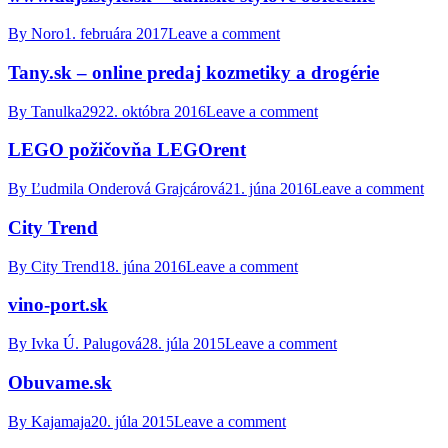
By
Noro
1. februára 2017
Leave a comment
Tany.sk – online predaj kozmetiky a drogérie
By
Tanulka29
22. októbra 2016
Leave a comment
LEGO požičovňa LEGOrent
By
Ľudmila Onderová Grajcárová
21. júna 2016
Leave a comment
City Trend
By
City Trend
18. júna 2016
Leave a comment
vino-port.sk
By
Ivka Ú. Palugová
28. júla 2015
Leave a comment
Obuvame.sk
By
Kajamaja
20. júla 2015
Leave a comment