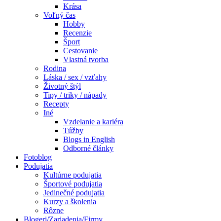
Krása
Voľný čas
Hobby
Recenzie
Šport
Cestovanie
Vlastná tvorba
Rodina
Láska / sex / vzťahy
Životný štýl
Tipy / triky / nápady
Recepty
Iné
Vzdelanie a kariéra
Túžby
Blogs in English
Odborné články
Fotoblog
Podujatia
Kultúrne podujatia
Športové podujatia
Jedinečné podujatia
Kurzy a školenia
Rôzne
Blogeri/Zariadenia/Firmy