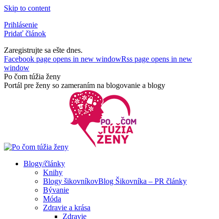
Skip to content
Prihlásenie
Pridať článok
Zaregistrujte sa ešte dnes.
Facebook page opens in new window
Rss page opens in new
window
Po čom túžia ženy
Portál pre ženy so zameraním na blogovanie a blogy
Blogy/články
Knihy
Blogy šikovníkov
Blog Šikovníka – PR články
Bývanie
Móda
Zdravie a krása
Zdravie