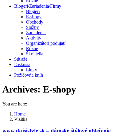
Rôzne
Blogeri/Zariadenia/Firmy
Blogeri
E-shopy
Obchody
Služby
Zariadenia
Aktivity
Organizátori podujatí
Rôzne
Školitelia
Súťaže
Diskusia
Linky
Požičovňa kníh
Archives:
E-shopy
You are here:
Home
Vizitka
www.dajsistyle.sk – dámske štýlové oblečenie