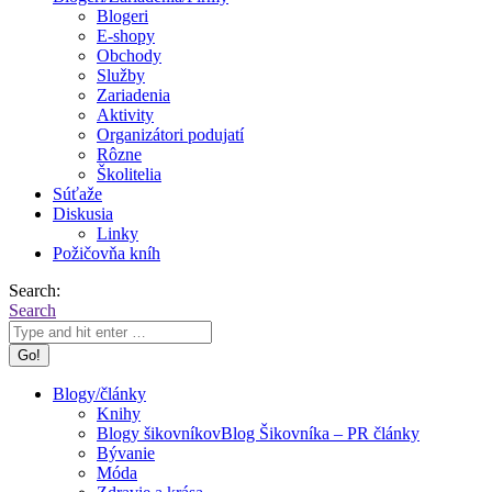
Blogeri
E-shopy
Obchody
Služby
Zariadenia
Aktivity
Organizátori podujatí
Rôzne
Školitelia
Súťaže
Diskusia
Linky
Požičovňa kníh
Search:
Search
Blogy/články
Knihy
Blogy šikovníkov
Blog Šikovníka – PR články
Bývanie
Móda