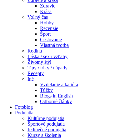
Zdravie a krása
Zdravie
Krása
Voľný čas
Hobby
Recenzie
Šport
Cestovanie
Vlastná tvorba
Rodina
Láska / sex / vzťahy
Životný štýl
Tipy / triky / nápady
Recepty
Iné
Vzdelanie a kariéra
Túžby
Blogs in English
Odborné články
Fotoblog
Podujatia
Kultúrne podujatia
Športové podujatia
Jedinečné podujatia
Kurzy a školenia