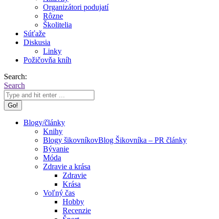
Organizátori podujatí
Rôzne
Školitelia
Súťaže
Diskusia
Linky
Požičovňa kníh
Search:
Search
Blogy/články
Knihy
Blogy šikovníkov
Blog Šikovníka – PR články
Bývanie
Móda
Zdravie a krása
Zdravie
Krása
Voľný čas
Hobby
Recenzie