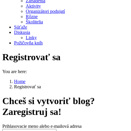
Zariadenia
Aktivity
Organizátori podujatí
Rôzne
Školitelia
Súťaže
Diskusia
Linky
Požičovňa kníh
Registrovať sa
You are here:
Home
Registrovať sa
Chceš si vytvoriť blog?
Zaregistruj sa!
Prihlasovacie meno alebo e-mailová adresa