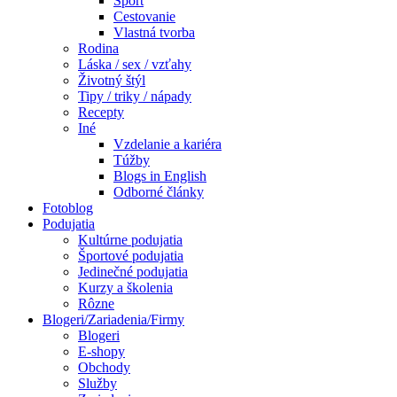
Šport
Cestovanie
Vlastná tvorba
Rodina
Láska / sex / vzťahy
Životný štýl
Tipy / triky / nápady
Recepty
Iné
Vzdelanie a kariéra
Túžby
Blogs in English
Odborné články
Fotoblog
Podujatia
Kultúrne podujatia
Športové podujatia
Jedinečné podujatia
Kurzy a školenia
Rôzne
Blogeri/Zariadenia/Firmy
Blogeri
E-shopy
Obchody
Služby