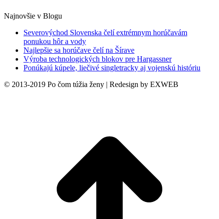
Najnovšie v Blogu
Severovýchod Slovenska čelí extrémnym horúčavám
ponukou hôr a vody
Najlepšie sa horúčave čelí na Šírave
Výroba technologických blokov pre Hargassner
Ponúkajú kúpele, liečivé singletracky aj vojenskú históriu
© 2013-2019 Po čom túžia ženy | Redesign by EXWEB