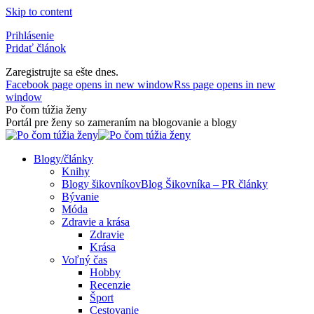
Skip to content
Prihlásenie
Pridať článok
Zaregistrujte sa ešte dnes.
Facebook page opens in new window
Rss page opens in new
window
Po čom túžia ženy
Portál pre ženy so zameraním na blogovanie a blogy
Blogy/články
Knihy
Blogy šikovníkov
Blog Šikovníka – PR články
Bývanie
Móda
Zdravie a krása
Zdravie
Krása
Voľný čas
Hobby
Recenzie
Šport
Cestovanie