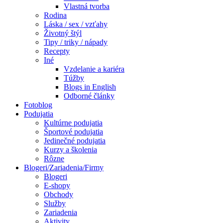
Vlastná tvorba
Rodina
Láska / sex / vzťahy
Životný štýl
Tipy / triky / nápady
Recepty
Iné
Vzdelanie a kariéra
Túžby
Blogs in English
Odborné články
Fotoblog
Podujatia
Kultúrne podujatia
Športové podujatia
Jedinečné podujatia
Kurzy a školenia
Rôzne
Blogeri/Zariadenia/Firmy
Blogeri
E-shopy
Obchody
Služby
Zariadenia
Aktivity