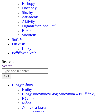
E-shopy
Obchody
Služby
Zariadenia
Aktivity
Organizátori podujatí
Rôzne
Školitelia
Súťaže
Diskusia
Linky
Požičovňa kníh
Search:
Search
Blogy/články
Knihy
Blogy šikovníkov
Blog Šikovníka – PR články
Bývanie
Móda
Zdravie a krása