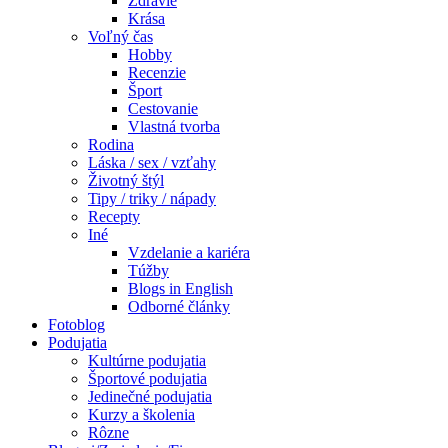
Zdravie
Krása
Voľný čas
Hobby
Recenzie
Šport
Cestovanie
Vlastná tvorba
Rodina
Láska / sex / vzťahy
Životný štýl
Tipy / triky / nápady
Recepty
Iné
Vzdelanie a kariéra
Túžby
Blogs in English
Odborné články
Fotoblog
Podujatia
Kultúrne podujatia
Športové podujatia
Jedinečné podujatia
Kurzy a školenia
Rôzne