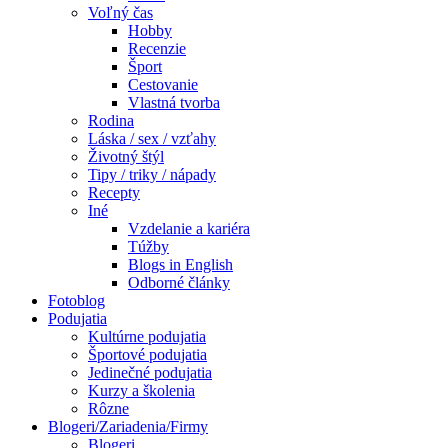
Voľný čas
Hobby
Recenzie
Šport
Cestovanie
Vlastná tvorba
Rodina
Láska / sex / vzťahy
Životný štýl
Tipy / triky / nápady
Recepty
Iné
Vzdelanie a kariéra
Túžby
Blogs in English
Odborné články
Fotoblog
Podujatia
Kultúrne podujatia
Športové podujatia
Jedinečné podujatia
Kurzy a školenia
Rôzne
Blogeri/Zariadenia/Firmy
Blogeri