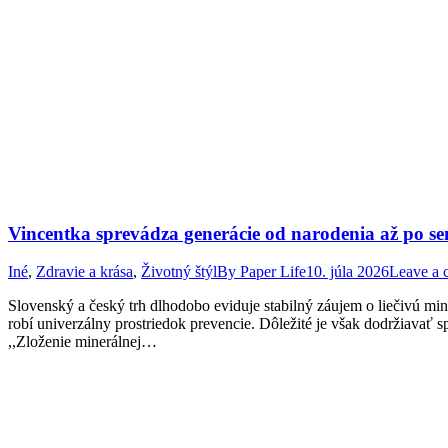
Vincentka sprevádza generácie od narodenia až po se
Iné
,
Zdravie a krása
,
Životný štýl
By
Paper Life
10. júla 2026
Leave a
Slovenský a český trh dlhodobo eviduje stabilný záujem o liečivú m
robí univerzálny prostriedok prevencie. Dôležité je však dodržiavať 
,,Zloženie minerálnej…