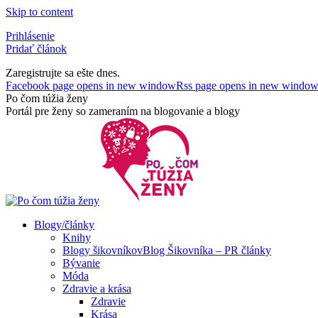
Skip to content
Prihlásenie
Pridať článok
Zaregistrujte sa ešte dnes.
Facebook page opens in new window
Rss page opens in new windo
Po čom túžia ženy
Portál pre ženy so zameraním na blogovanie a blogy
Blogy/články
Knihy
Blogy šikovníkov
Blog Šikovníka – PR články
Bývanie
Móda
Zdravie a krása
Zdravie
Krása