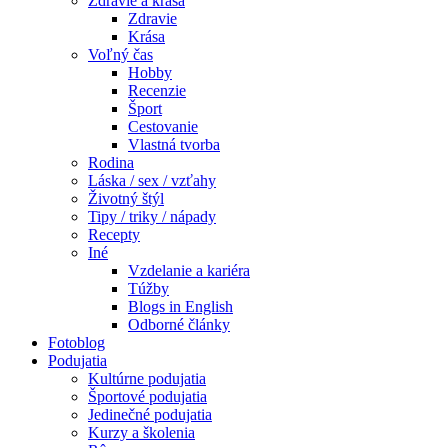
Zdravie a krása
Zdravie
Krása
Voľný čas
Hobby
Recenzie
Šport
Cestovanie
Vlastná tvorba
Rodina
Láska / sex / vzťahy
Životný štýl
Tipy / triky / nápady
Recepty
Iné
Vzdelanie a kariéra
Túžby
Blogs in English
Odborné články
Fotoblog
Podujatia
Kultúrne podujatia
Športové podujatia
Jedinečné podujatia
Kurzy a školenia