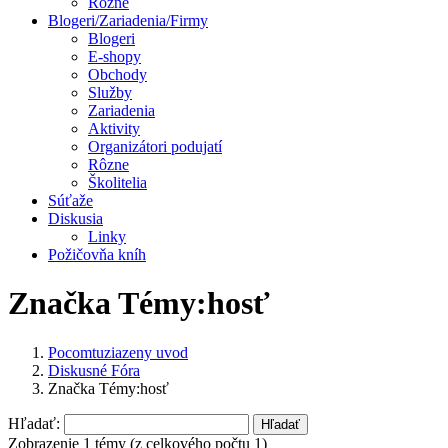
Rôzne
Blogeri/Zariadenia/Firmy
Blogeri
E-shopy
Obchody
Služby
Zariadenia
Aktivity
Organizátori podujatí
Rôzne
Školitelia
Súťaže
Diskusia
Linky
Požičovňa kníh
Značka Témy:hosť
Pocomtuziazeny uvod
Diskusné Fóra
Značka Témy:hosť
Hľadať:
Zobrazenie 1 témy (z celkového počtu 1)