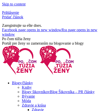
Skip to content
Prihlásenie
Pridať článok
Zaregistrujte sa ešte dnes.
Facebook page opens in new window
Rss page opens in new
window
Po čom túžia ženy
Portál pre ženy so zameraním na blogovanie a blogy
Blogy/články
Knihy
Blogy šikovníkov
Blog Šikovníka – PR články
Bývanie
Móda
Zdravie a krása
Zdravie