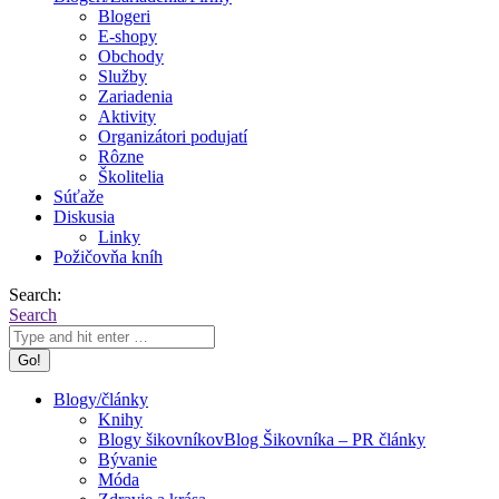
Blogeri
E-shopy
Obchody
Služby
Zariadenia
Aktivity
Organizátori podujatí
Rôzne
Školitelia
Súťaže
Diskusia
Linky
Požičovňa kníh
Search:
Search
Blogy/články
Knihy
Blogy šikovníkov
Blog Šikovníka – PR články
Bývanie
Móda