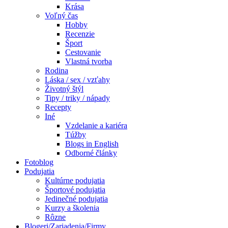
Krása
Voľný čas
Hobby
Recenzie
Šport
Cestovanie
Vlastná tvorba
Rodina
Láska / sex / vzťahy
Životný štýl
Tipy / triky / nápady
Recepty
Iné
Vzdelanie a kariéra
Túžby
Blogs in English
Odborné články
Fotoblog
Podujatia
Kultúrne podujatia
Športové podujatia
Jedinečné podujatia
Kurzy a školenia
Rôzne
Blogeri/Zariadenia/Firmy