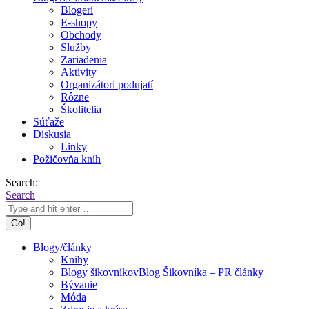
Blogeri
E-shopy
Obchody
Služby
Zariadenia
Aktivity
Organizátori podujatí
Rôzne
Školitelia
Súťaže
Diskusia
Linky
Požičovňa kníh
Search:
Search
Blogy/články
Knihy
Blogy šikovníkov
Blog Šikovníka – PR články
Bývanie
Móda