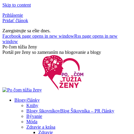
Skip to content
Prihlásenie
Pridať článok
Zaregistrujte sa ešte dnes.
Facebook page opens in new window
Rss page opens in new
window
Po čom túžia ženy
Portál pre ženy so zameraním na blogovanie a blogy
Blogy/články
Knihy
Blogy šikovníkov
Blog Šikovníka – PR články
Bývanie
Móda
Zdravie a krása
Zdravie