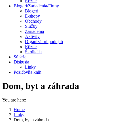
Rôzne
Blogeri/Zariadenia/Firmy
Blogeri
E-shopy
Obchody
Služby
Zariadenia
Aktivity
Organizátori podujatí
Rôzne
Školitelia
Súťaže
Diskusia
Linky
Požičovňa kníh
Dom, byt a záhrada
You are here:
Home
Linky
Dom, byt a záhrada