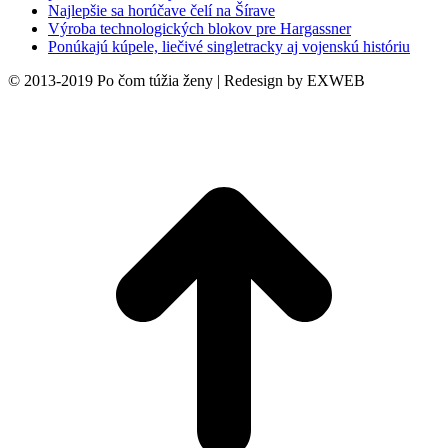
Najlepšie sa horúčave čelí na Šírave
Výroba technologických blokov pre Hargassner
Ponúkajú kúpele, liečivé singletracky aj vojenskú históriu
© 2013-2019 Po čom túžia ženy | Redesign by EXWEB