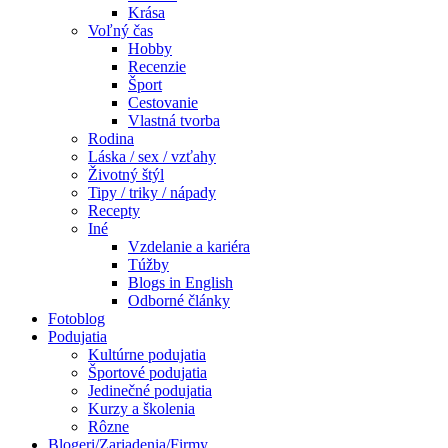
Krása
Voľný čas
Hobby
Recenzie
Šport
Cestovanie
Vlastná tvorba
Rodina
Láska / sex / vzťahy
Životný štýl
Tipy / triky / nápady
Recepty
Iné
Vzdelanie a kariéra
Túžby
Blogs in English
Odborné články
Fotoblog
Podujatia
Kultúrne podujatia
Športové podujatia
Jedinečné podujatia
Kurzy a školenia
Rôzne
Blogeri/Zariadenia/Firmy