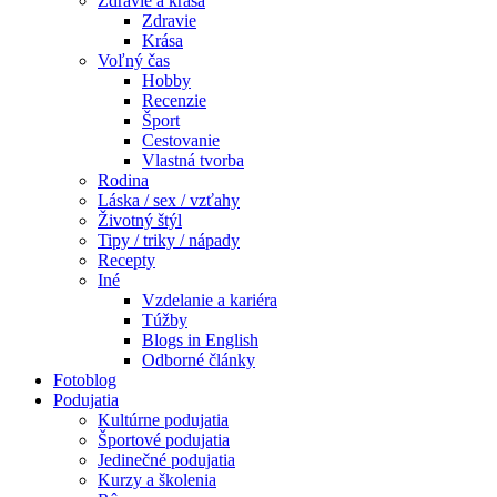
Zdravie a krása
Zdravie
Krása
Voľný čas
Hobby
Recenzie
Šport
Cestovanie
Vlastná tvorba
Rodina
Láska / sex / vzťahy
Životný štýl
Tipy / triky / nápady
Recepty
Iné
Vzdelanie a kariéra
Túžby
Blogs in English
Odborné články
Fotoblog
Podujatia
Kultúrne podujatia
Športové podujatia
Jedinečné podujatia
Kurzy a školenia