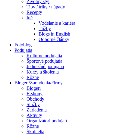
Životný štýl
Tipy / triky / nápady
Recepty
Iné
Vzdelanie a kariéra
Túžby
Blogs in English
Odborné články
Fotoblog
Podujatia
Kultúrne podujatia
Športové podujatia
Jedinečné podujatia
Kurzy a školenia
Rôzne
Blogeri/Zariadenia/Firmy
Blogeri
E-shopy
Obchody
Služby
Zariadenia
Aktivity
Organizátori podujatí
Rôzne
Školitelia