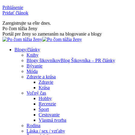
Skip
Prihlásenie
to
Pridať článok
content
Zaregistrujte sa ešte dnes.
Facebook
Rss
Po čom túžia ženy
page
page
Portál pre ženy so zameraním na blogovanie a blogy
opens
opens
in
in
Blogy/články
new
new
Knihy
window
window
Blogy šikovníkov
Blog Šikovníka – PR články
Bývanie
Móda
Zdravie a krása
Zdravie
Krása
Voľný čas
Hobby
Recenzie
Šport
Cestovanie
Vlastná tvorba
Rodina
Láska / sex / vzťahy