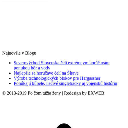
Najnovšie v Blogu
Severovýchod Slovenska čelí extrémnym horúčavám
ponukou hôr a vody
Najlepšie sa horúčave čelí na Šírave
Výroba technologických blokov pre Hargassner
Ponúkajú kúpele, liečivé singletracky aj vojenskú históriu
© 2013-2019 Po čom túžia ženy | Redesign by EXWEB
t
T