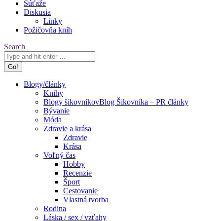
Súťaže
Diskusia
Linky
Požičovňa kníh
Search:
Search
Blogy/články
Knihy
Blogy šikovníkov
Blog Šikovníka – PR články
Bývanie
Móda
Zdravie a krása
Zdravie
Krása
Voľný čas
Hobby
Recenzie
Šport
Cestovanie
Vlastná tvorba
Rodina
Láska / sex / vzťahy