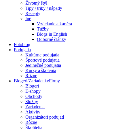
Životný štýl
Tipy / triky / nápady
Recepty
Iné
Vzdelanie a kariéra
Túžby
Blogs in English
Odborné články
Fotoblog
Podujatia
Kultúrne podujatia
Športové podujatia
Jedinečné podujatia
Kurzy a školenia
Rôzne
Blogeri/Zariadenia/Firmy
Blogeri
E-shopy
Obchody
Služby
Zariadenia
Aktivity
Organizátori podujatí
Rôzne
Školitelia