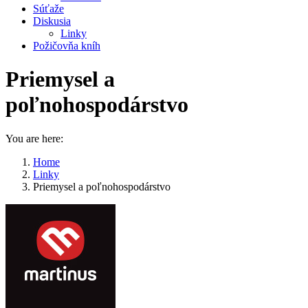
Súťaže
Diskusia
Linky
Požičovňa kníh
Priemysel a
poľnohospodárstvo
You are here:
Home
Linky
Priemysel a poľnohospodárstvo