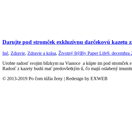
Darujte pod stromček exkluzívnu darčekovú kazetu 
Iné
,
Zdravie
,
Zdravie a krása
,
Životný štýl
By
Paper Life
9. decembra 
Urobte radosť svojim blízkym na Vianoce a kúpte im pod stromček ex
Radosť z kazety budú mať predovšetkým tí, čo majú oslabený imunitný
© 2013-2019 Po čom túžia ženy | Redesign by EXWEB