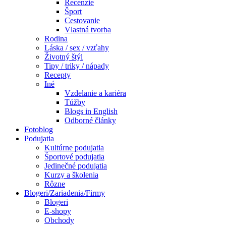
Recenzie
Šport
Cestovanie
Vlastná tvorba
Rodina
Láska / sex / vzťahy
Životný štýl
Tipy / triky / nápady
Recepty
Iné
Vzdelanie a kariéra
Túžby
Blogs in English
Odborné články
Fotoblog
Podujatia
Kultúrne podujatia
Športové podujatia
Jedinečné podujatia
Kurzy a školenia
Rôzne
Blogeri/Zariadenia/Firmy
Blogeri
E-shopy
Obchody