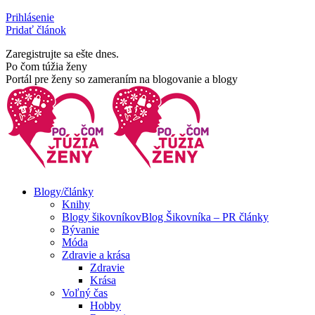
Skip
Prihlásenie
to
Pridať článok
content
Zaregistrujte sa ešte dnes.
Facebook
Rss
Po čom túžia ženy
page
page
Portál pre ženy so zameraním na blogovanie a blogy
opens
opens
in
in
new
new
window
window
Blogy/články
Knihy
Blogy šikovníkov
Blog Šikovníka – PR články
Bývanie
Móda
Zdravie a krása
Zdravie
Krása
Voľný čas
Hobby