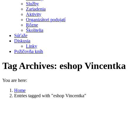
Služby
Zariadenia
Aktivity
Organizátori podujatí
Rôzne
Školitelia
Súťaže
Diskusia
Linky
Požičovňa kníh
Tag Archives:
eshop Vincentka
You are here:
Home
Entries tagged with "eshop Vincentka"