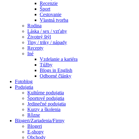
Recenzie
Šport
Cestovanie
Vlastná tvorba
Rodina
Láska / sex / vzťahy
Životný štýl
Tipy / triky / nápady
Recepty
Iné
Vzdelanie a kariéra
Túžby
Blogs in English
Odborné články
Fotoblog
Podujatia
Kultúrne podujatia
Športové podujatia
Jedinečné podujatia
Kurzy a školenia
Rôzne
Blogeri/Zariadenia/Firmy
Blogeri
E-shopy
Obchody