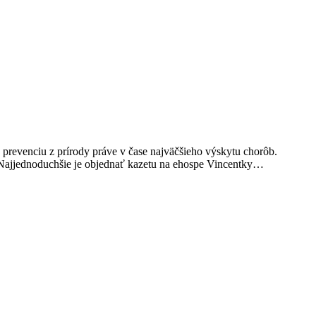
prevenciu z prírody práve v čase najväčšieho výskytu chorôb.
i. Najjednoduchšie je objednať kazetu na ehospe Vincentky…
t
T