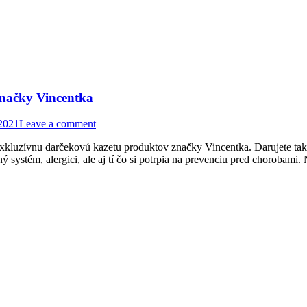
značky Vincentka
2021
Leave a comment
kluzívnu darčekovú kazetu produktov značky Vincentka. Darujete tak 
 systém, alergici, ale aj tí čo si potrpia na prevenciu pred chorobam