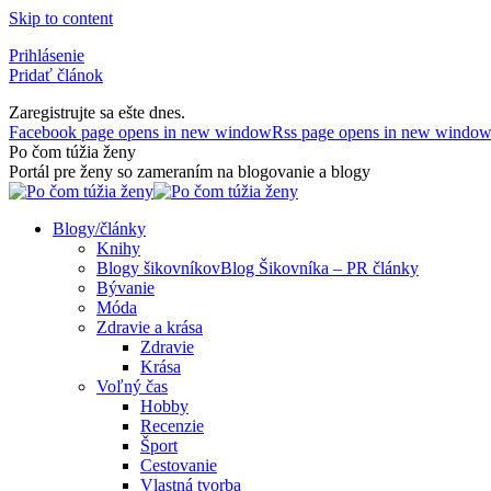
Skip to content
Prihlásenie
Pridať článok
Zaregistrujte sa ešte dnes.
Facebook page opens in new window
Rss page opens in new windo
Po čom túžia ženy
Portál pre ženy so zameraním na blogovanie a blogy
Blogy/články
Knihy
Blogy šikovníkov
Blog Šikovníka – PR články
Bývanie
Móda
Zdravie a krása
Zdravie
Krása
Voľný čas
Hobby
Recenzie
Šport
Cestovanie
Vlastná tvorba