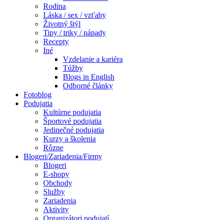
Rodina
Láska / sex / vzťahy
Životný štýl
Tipy / triky / nápady
Recepty
Iné
Vzdelanie a kariéra
Túžby
Blogs in English
Odborné články
Fotoblog
Podujatia
Kultúrne podujatia
Športové podujatia
Jedinečné podujatia
Kurzy a školenia
Rôzne
Blogeri/Zariadenia/Firmy
Blogeri
E-shopy
Obchody
Služby
Zariadenia
Aktivity
Organizátori podujatí