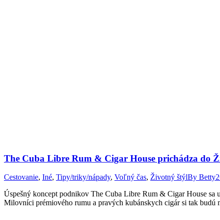
The Cuba Libre Rum & Cigar House prichádza do Ži
Cestovanie
,
Iné
,
Tipy/triky/nápady
,
Voľný čas
,
Životný štýl
By
Betty
2
Úspešný koncept podnikov The Cuba Libre Rum & Cigar House sa už čo
Milovníci prémiového rumu a pravých kubánskych cigár si tak budú