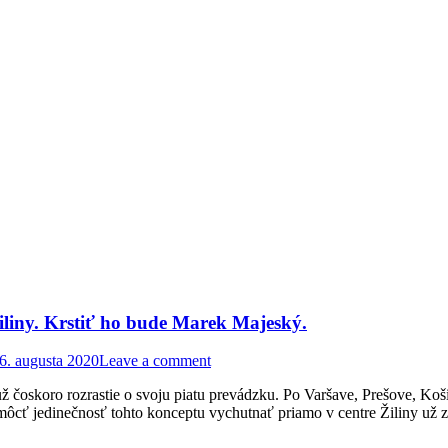
liny. Krstiť ho bude Marek Majeský.
6. augusta 2020
Leave a comment
skoro rozrastie o svoju piatu prevádzku. Po Varšave, Prešove, Košici
 môcť jedinečnosť tohto konceptu vychutnať priamo v centre Žiliny 