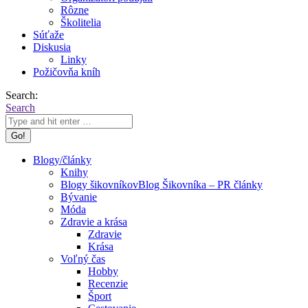
Rôzne
Školitelia
Súťaže
Diskusia
Linky
Požičovňa kníh
Search:
Search
Blogy/články
Knihy
Blogy šikovníkov
Blog Šikovníka – PR články
Bývanie
Móda
Zdravie a krása
Zdravie
Krása
Voľný čas
Hobby
Recenzie
Šport