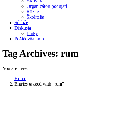
Aktivity
Organizátori podujatí
Rôzne
Školitelia
Súťaže
Diskusia
Linky
Požičovňa kníh
Tag Archives:
rum
You are here:
Home
Entries tagged with "rum"