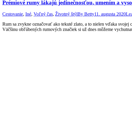
Prémiové rumy lákajú jedinečnosťou, umením a vyso
Cestovanie
,
Iné
,
Voľný čas
,
Životný štýl
By
Betty
11. augusta 2020
Le
Rum sa zvykne označovať ako tekuté zlato, a to nielen vďaka svojej c
Väčšinu obľúbených rumových značiek si už dnes môžeme vychutnať aj