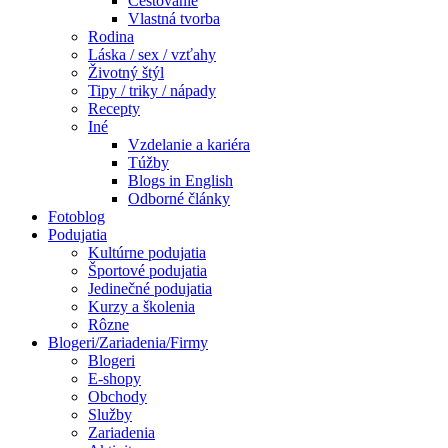
Cestovanie
Vlastná tvorba
Rodina
Láska / sex / vzťahy
Životný štýl
Tipy / triky / nápady
Recepty
Iné
Vzdelanie a kariéra
Túžby
Blogs in English
Odborné články
Fotoblog
Podujatia
Kultúrne podujatia
Športové podujatia
Jedinečné podujatia
Kurzy a školenia
Rôzne
Blogeri/Zariadenia/Firmy
Blogeri
E-shopy
Obchody
Služby
Zariadenia