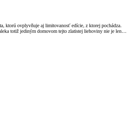
, ktorú ovplyvňuje aj limitovanosť edície, z ktorej pochádza.
ka totiž jediným domovom tejto zlatistej liehoviny nie je len…