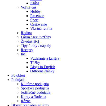
Krása
Voľný čas
Hobby
Recenzie
Šport
Cestovanie
Vlastná tvorba
Rodina
Láska / sex / vzťahy
Životný štýl
Tipy / triky / nápady
Recepty
Iné
Vzdelanie a kariéra
Túžby
Blogs in English
Odborné články
Fotoblog
Podujatia
Kultúrne podujatia
Športové podujatia
Jedinečné podujatia
Kurzy a školenia
Rôzne
Blogeri/Zariadenia/Firmy