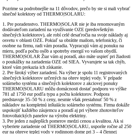
Pozrime sa podrobnejšie na 11 dôvodov, prečo by ste si mali vybrať
slnečné kolektory od THERMO|SOLARU:
1. Pre poradenstvo. THERMO|SOLAR nie je iba renomovaným
dodávateľom zariadení na využívanie OZE (predovšetkým
slnečných kolektorov), ale robí celé desaťročia na svoje náklady aj
osvetu v oblasti OZE. Pokiaľ sa obrátite mailom, telefonicky, či
osobne na firmu, radi vám poradia. Vypracujú vám aj ponuku na
mieru, podľa počtu osôb a spotreby energií vo vašom obydlí.
THERMO|SOLAR Žiar vám aj poradí, ako máte uspieť pri žiadosti
o poukážky na zariadenia OZE od SIEA. Vyvarujete sa tak chýb,
ktoré vám prekazia ich získanie.
2. Pre široký výber zariadení. Na výber je spolu 11 registrovaných
slnečných kolektorov určených na ohrev teplej vody. V prípade
solárneho systému a slnečných kolektorov z akciovej ponuky
THERMO|SOLARU môžu domácnosti dostať podporu vo výške
781 až 1750 eur podľa typu a počtu kolektorov. Podpora
predstavuje 35–50 % z ceny, nesmie však presiahnuť 50 % z
nákladov na kompletnú inštaláciu solárneho systému. Firma dokáže
uspokojiť každého záujemcu a poradí aj pri výbere zhotoviteľov
fotovoltaických panelov na výrobu elektriny.
3. Pre jeden z najlepších pomerov medzi cenou a kvalitou. Ak si
vyberiete zariadenie od THERMO|SOLARU, usporíte ročne až 250
eur na ohreve teplej vody v rodinnom dome pri 3 – 4 člennej