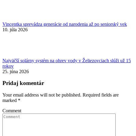
Vincentka sprevádza generácie od narodenia až po seniorský vek
10. júla 2026
Najväčší solárny systém na ohrev vody v Želiezovciach slúži už 15
rokov
25. júna 2026
Pridaj komentár
Your email address will not be published. Required fields are
marked
*
Comment