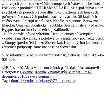
zmluvných partnerov vo väčšine európskych štátov. Ploché slnečné
kolektory z produkcie THERMO|SOLARU Žiar spoľahlivo a bez
akýchkoľvek porúch pracujú dlhé roky v extrémnych horských,
púštnych, či mrazivých podmienkach vo viac ako 50 krajinách
celého sveta. Pracujú napríklad v Nepále, Argentíne, Botswane,
Maroku, Ománe, Juhoafrickej republike, Austrálii, ale aj v Maroku,
Egypte, Jordánsku či v americkej Kalifornii.
11. Pre domáci pôvod výrobku. Tieto kolektory sú kompletne
vyrobené na Slovensku z polotovarov a materiálov pochádzajúcich
z Európy (predovšetkým zo Slovenska). Kúpou týchto kolektorov
záujemca podporuje zamestnanosť na Slovensku.
Viac informácií je na
www.thermosolar.sk
, alebo na : tel.: +421-45-
601 6080
0
Ak sa vám tento článok páčil, dajte hlas autorovi!
Categories:
Bývanie
,
Rodina
,
Životný štýl
By
Paper Life
14.
decembra 2016
Leave a comment
Tags:
domáci výrobca
kolektory
OZE
thermosolar