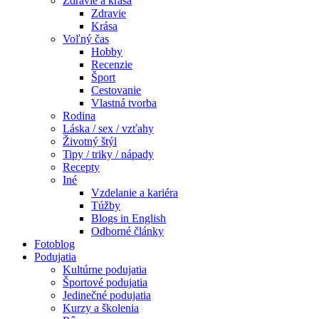
Zdravie a krása
Zdravie
Krása
Voľný čas
Hobby
Recenzie
Šport
Cestovanie
Vlastná tvorba
Rodina
Láska / sex / vzťahy
Životný štýl
Tipy / triky / nápady
Recepty
Iné
Vzdelanie a kariéra
Túžby
Blogs in English
Odborné články
Fotoblog
Podujatia
Kultúrne podujatia
Športové podujatia
Jedinečné podujatia
Kurzy a školenia