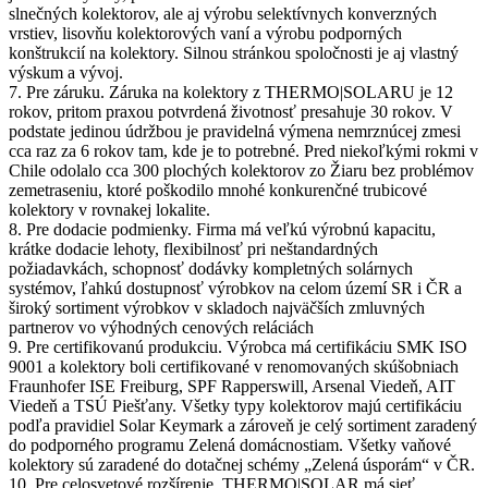
slnečných kolektorov, ale aj výrobu selektívnych konverzných
vrstiev, lisovňu kolektorových vaní a výrobu podporných
konštrukcií na kolektory. Silnou stránkou spoločnosti je aj vlastný
výskum a vývoj.
7. Pre záruku. Záruka na kolektory z THERMO|SOLARU je 12
rokov, pritom praxou potvrdená životnosť presahuje 30 rokov. V
podstate jedinou údržbou je pravidelná výmena nemrznúcej zmesi
cca raz za 6 rokov tam, kde je to potrebné. Pred niekoľkými rokmi v
Chile odolalo cca 300 plochých kolektorov zo Žiaru bez problémov
zemetraseniu, ktoré poškodilo mnohé konkurenčné trubicové
kolektory v rovnakej lokalite.
8. Pre dodacie podmienky. Firma má veľkú výrobnú kapacitu,
krátke dodacie lehoty, flexibilnosť pri neštandardných
požiadavkách, schopnosť dodávky kompletných solárnych
systémov, ľahkú dostupnosť výrobkov na celom území SR i ČR a
široký sortiment výrobkov v skladoch najväčších zmluvných
partnerov vo výhodných cenových reláciách
9. Pre certifikovanú produkciu. Výrobca má certifikáciu SMK ISO
9001 a kolektory boli certifikované v renomovaných skúšobniach
Fraunhofer ISE Freiburg, SPF Rapperswill, Arsenal Viedeň, AIT
Viedeň a TSÚ Piešťany. Všetky typy kolektorov majú certifikáciu
podľa pravidiel Solar Keymark a zároveň je celý sortiment zaradený
do podporného programu Zelená domácnostiam. Všetky vaňové
kolektory sú zaradené do dotačnej schémy „Zelená úsporám“ v ČR.
10. Pre celosvetové rozšírenie. THERMO|SOLAR má sieť