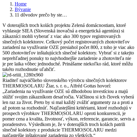
Home
Bývanie
11 dôvodov prečo by ste…
V doterajších troch kolách projektu Zelená domácnostiam, ktoré
vyhlasuje SIEA (Slovenská inovačná a energetická agentúra) si
zákazníci mohli vyberať z viac ako 300 typov registrovaných
slnečných kolektorov. Celkový počet registrovaných zhotoviteľov
zariadení na využívanie OZE presiahol počet 800, z toho je viac ako
500 zhotoviteľov inštalujúcich slnečné kolektory. Vybrať si z takejto
neprehľadnej ponuky to najvhodnejšie zariadenie a zhotoviteľa nie
je pre laika vôbec jednoduché. Prinášame niekoľko rád, ktoré môžu
takéto rozhodnutie uľahčiť.
Riaditeľ najväčšieho slovenského výrobcu slnečných kolektorov
THERMO|SOLARU Žiar, s. r. o., Alfréd Gottas hovorí:
„Zariadenia na využívanie OZE sú dlhodobou investíciou a majú
slúžiť svojim zákazníkom desaťročia. Väčšinou si ich človek vyberá
len raz za život. Preto by si mal každý zvážiť argumenty za a proti a
až potom sa rozhodnúť. Najčastejšími kritériami, ktoré rozhodujú v
prospech výrobkov THERMO|SOLARU oproti konkurencii, je
pomer cena a kvalita, životnosť, výkon, referencie, garancie, servis a
poradenstvo. Výsledkom je, že v doterajších troch kolách patrili
slnečné kolektory z produkcie THERMO|SOLARU medzi
najčastejšie inštalované zariadenia zo všetkých.“