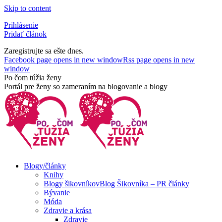
Skip to content
Prihlásenie
Pridať článok
Zaregistrujte sa ešte dnes.
Facebook page opens in new window
Rss page opens in new
window
Po čom túžia ženy
Portál pre ženy so zameraním na blogovanie a blogy
Blogy/články
Knihy
Blogy šikovníkov
Blog Šikovníka – PR články
Bývanie
Móda
Zdravie a krása
Zdravie