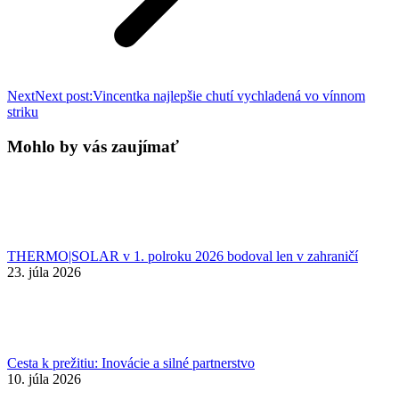
Next
Next post:
Vincentka najlepšie chutí vychladená vo vínnom
striku
Mohlo by vás zaujímať
THERMO|SOLAR v 1. polroku 2026 bodoval len v zahraničí
23. júla 2026
Cesta k prežitiu: Inovácie a silné partnerstvo
10. júla 2026