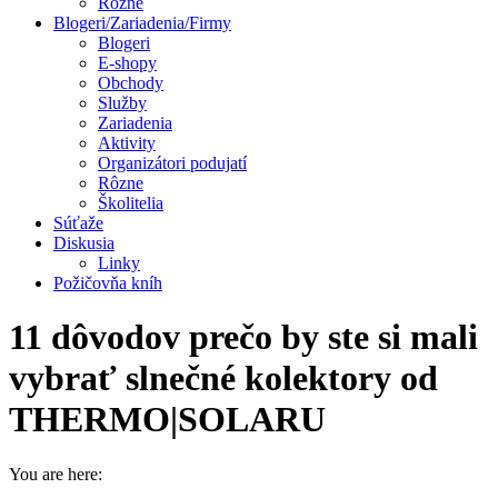
Rôzne
Blogeri/Zariadenia/Firmy
Blogeri
E-shopy
Obchody
Služby
Zariadenia
Aktivity
Organizátori podujatí
Rôzne
Školitelia
Súťaže
Diskusia
Linky
Požičovňa kníh
11 dôvodov prečo by ste si mali
vybrať slnečné kolektory od
THERMO|SOLARU
You are here: