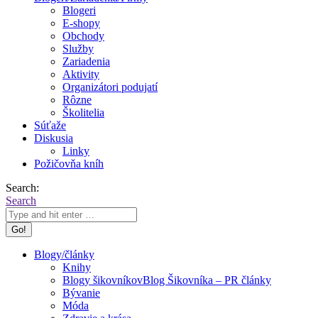
Blogeri
E-shopy
Obchody
Služby
Zariadenia
Aktivity
Organizátori podujatí
Rôzne
Školitelia
Súťaže
Diskusia
Linky
Požičovňa kníh
Search:
Search
Blogy/články
Knihy
Blogy šikovníkov
Blog Šikovníka – PR články
Bývanie
Móda