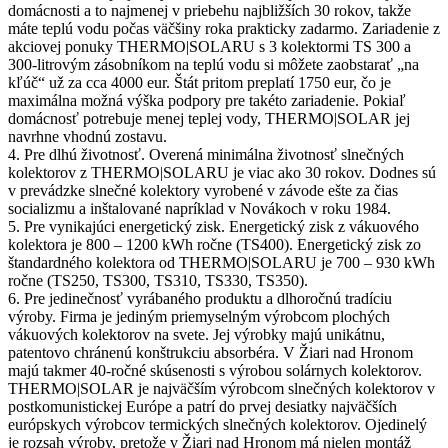
domácnosti a to najmenej v priebehu najbližších 30 rokov, takže
máte teplú vodu počas väčšiny roka prakticky zadarmo. Zariadenie z
akciovej ponuky THERMO|SOLARU s 3 kolektormi TS 300 a
300-litrovým zásobníkom na teplú vodu si môžete zaobstarať „na
kľúč“ už za cca 4000 eur. Štát pritom preplatí 1750 eur, čo je
maximálna možná výška podpory pre takéto zariadenie. Pokiaľ
domácnosť potrebuje menej teplej vody, THERMO|SOLAR jej
navrhne vhodnú zostavu.
4. Pre dlhú životnosť. Overená minimálna životnosť slnečných
kolektorov z THERMO|SOLARU je viac ako 30 rokov. Dodnes sú
v prevádzke slnečné kolektory vyrobené v závode ešte za čias
socializmu a inštalované napríklad v Novákoch v roku 1984.
5. Pre vynikajúci energetický zisk. Energetický zisk z vákuového
kolektora je 800 – 1200 kWh ročne (TS400). Energetický zisk zo
štandardného kolektora od THERMO|SOLARU je 700 – 930 kWh
ročne (TS250, TS300, TS310, TS330, TS350).
6. Pre jedinečnosť vyrábaného produktu a dlhoročnú tradíciu
výroby. Firma je jediným priemyselným výrobcom plochých
vákuových kolektorov na svete. Jej výrobky majú unikátnu,
patentovo chránenú konštrukciu absorbéra. V Žiari nad Hronom
majú takmer 40-ročné skúsenosti s výrobou solárnych kolektorov.
THERMO|SOLAR je najväčším výrobcom slnečných kolektorov v
postkomunistickej Európe a patrí do prvej desiatky najväčších
európskych výrobcov termických slnečných kolektorov. Ojedinelý
je rozsah výroby, pretože v Žiari nad Hronom má nielen montáž