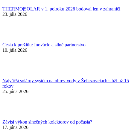
THERMO|SOLAR v 1. polroku 2026 bodoval len v zahraničí
23. júla 2026
Cesta k prežitiu: Inovácie a silné partnerstvo
10. júla 2026
Najväčší solárny systém na ohrev vody v Želiezovciach slúži už 15
rokov
25. júna 2026
Závisí výkon slnečných kolektorov od počasia?
17. júna 2026