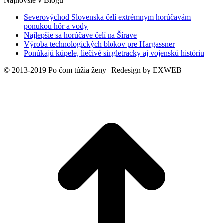
Najnovšie v Blogu
Severovýchod Slovenska čelí extrémnym horúčavám
ponukou hôr a vody
Najlepšie sa horúčave čelí na Šírave
Výroba technologických blokov pre Hargassner
Ponúkajú kúpele, liečivé singletracky aj vojenskú históriu
© 2013-2019 Po čom túžia ženy | Redesign by EXWEB
t
T