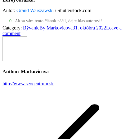
Autor:
Grand Warszawski
/ Shutterstock.com
0
Ak sa vám tento článok páčil, dajte hlas autorovi!
Category:
Bývanie
By
Markovicova
31. októbra 2022
Leave a
comment
Author:
Markovicova
http://www.seocentrum.sk
Post
navigation