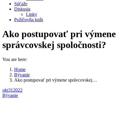
Súťaže
Diskusia
Linky
Požičovňa kníh
Ako postupovať pri výmene
správcovskej spoločnosti?
You are here:
Home
Bývanie
Ako postupovať pri výmene správcovskej…
okt
31
2022
Bývanie