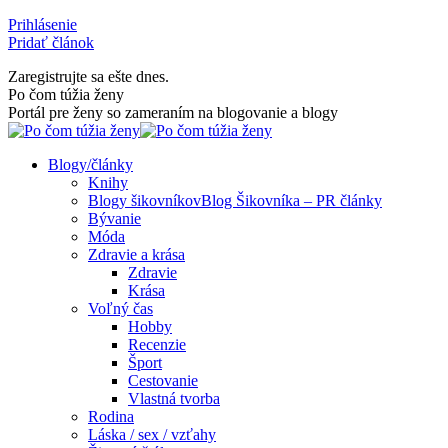
Skip
Prihlásenie
to
Pridať článok
content
Zaregistrujte sa ešte dnes.
Facebook
Rss
Po čom túžia ženy
page
page
Portál pre ženy so zameraním na blogovanie a blogy
opens
opens
in
in
Blogy/články
new
new
Knihy
window
window
Blogy šikovníkov
Blog Šikovníka – PR články
Bývanie
Móda
Zdravie a krása
Zdravie
Krása
Voľný čas
Hobby
Recenzie
Šport
Cestovanie
Vlastná tvorba
Rodina
Láska / sex / vzťahy