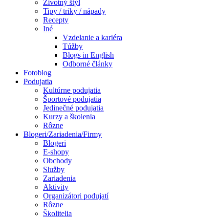
Životný štýl
Tipy / triky / nápady
Recepty
Iné
Vzdelanie a kariéra
Túžby
Blogs in English
Odborné články
Fotoblog
Podujatia
Kultúrne podujatia
Športové podujatia
Jedinečné podujatia
Kurzy a školenia
Rôzne
Blogeri/Zariadenia/Firmy
Blogeri
E-shopy
Obchody
Služby
Zariadenia
Aktivity
Organizátori podujatí
Rôzne
Školitelia