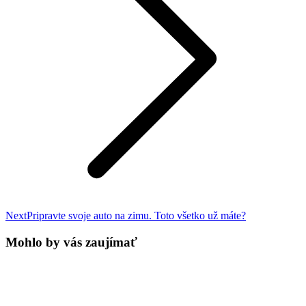
Next
Next
Pripravte svoje auto na zimu. Toto všetko už máte?
post:
Mohlo by vás zaujímať