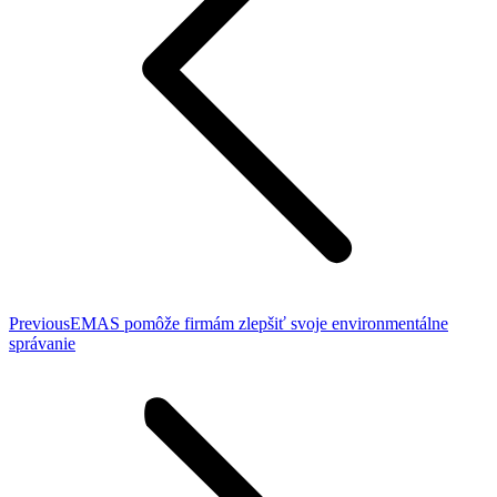
Previous
Previous
EMAS pomôže firmám zlepšiť svoje environmentálne
post:
správanie