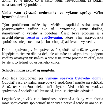
domu. To je niečo, čo si často ľudia neuvedomujú, až pokiaľ
nenastane nejaký problém.
Vadia vám výrazné nedostatky vo výkone správy vášho
bytového domu?
Tým problémom môže byť všeličo: napríklad slabá úroveň
poskytovaných služieb ako sú upratovanie, zimná údržba,
starostlivosť o výťahy a podobne. Často býva problém aj s
neprehľadným
ročným vyúčtovaním
, ktoré vám správcovská
spoločnosť nie je ochotná (alebo schopná) adekvátne vysvetliť.
Dobrou správou je, že správcovskú spoločnosť môžete vymeniť.
Nepôjde to síce zo dňa na deň, ale ak máte na takýto krok podporu
väčšiny ostatných vlastníkov a dáte si na tomto procese záležať, mali
by ste to zvládnuť do úspešného konca.
Schôdzu môžu zvolať aj majitelia
Ako teda postupovať pri
výmene správcu bytového domu
?
Odvolať vašu aktuálnu správcovskú spoločnosť musíte na schôdzi.
A už teraz možno niekto tuší chyták. Veď schôdzu zvoláva
správcovská spoločnosť! Presne tá, ktorú sa chystáte odvolať!
Legislatívne je však táto skutočnosť ošetrená a ak by vám chcela
robiť správcovská spoločnosť naprieky a nezvolá schôdzu ani po 15