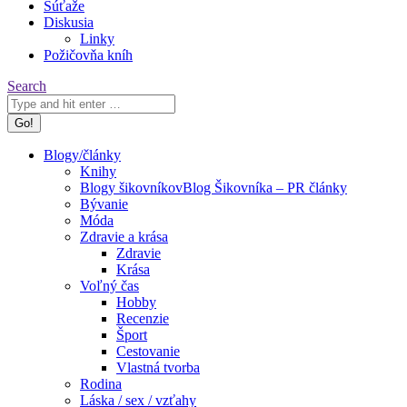
Súťaže
Diskusia
Linky
Požičovňa kníh
Search:
Search
Blogy/články
Knihy
Blogy šikovníkov
Blog Šikovníka – PR články
Bývanie
Móda
Zdravie a krása
Zdravie
Krása
Voľný čas
Hobby
Recenzie
Šport
Cestovanie
Vlastná tvorba
Rodina
Láska / sex / vzťahy