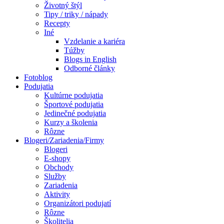
Životný štýl
Tipy / triky / nápady
Recepty
Iné
Vzdelanie a kariéra
Túžby
Blogs in English
Odborné články
Fotoblog
Podujatia
Kultúrne podujatia
Športové podujatia
Jedinečné podujatia
Kurzy a školenia
Rôzne
Blogeri/Zariadenia/Firmy
Blogeri
E-shopy
Obchody
Služby
Zariadenia
Aktivity
Organizátori podujatí
Rôzne
Školitelia