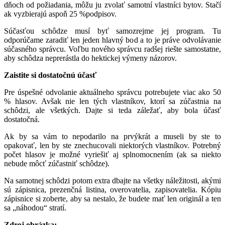
dňoch od požiadania, môžu ju zvolať samotní vlastníci bytov. Stačí
ak vyzbierajú aspoň 25 %podpisov.
Súčasťou schôdze musí byť samozrejme jej program. Tu
odporúčame zaradiť len jeden hlavný bod a to je práve odvolávanie
súčasného správcu. Voľbu nového správcu radšej riešte samostatne,
aby schôdza neprerástla do hektickej výmeny názorov.
Zaistite si dostatočnú účasť
Pre úspešné odvolanie aktuálneho správcu potrebujete viac ako 50
% hlasov. Avšak nie len tých vlastníkov, ktorí sa zúčastnia na
schôdzi, ale všetkých. Dajte si teda záležať, aby bola účasť
dostatočná.
Ak by sa vám to nepodarilo na prvýkrát a museli by ste to
opakovať, len by ste znechucovali niektorých vlastníkov. Potrebný
počet hlasov je možné vyriešiť aj splnomocnením (ak sa niekto
nebude môcť zúčastniť schôdze).
Na samotnej schôdzi potom extra dbajte na všetky náležitosti, akými
sú zápisnica, prezenčná listina, overovatelia, zapisovatelia. Kópiu
zápisnice si zoberte, aby sa nestalo, že budete mať len originál a ten
sa „náhodou“ stratí.
Zdroj obrázka: