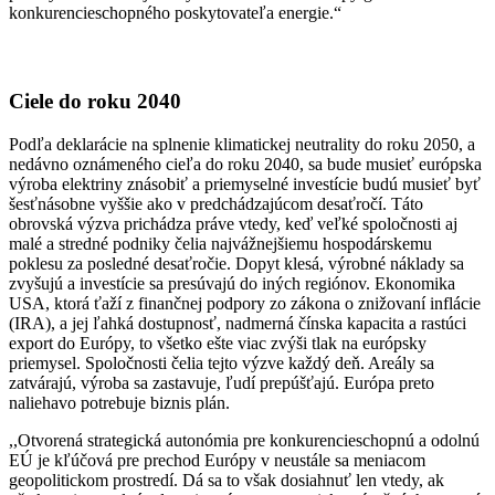
konkurencieschopného poskytovateľa energie.“
Ciele do roku 2040
Podľa deklarácie na splnenie klimatickej neutrality do roku 2050, a
nedávno oznámeného cieľa do roku 2040, sa bude musieť európska
výroba elektriny znásobiť a priemyselné investície budú musieť byť
šesťnásobne vyššie ako v predchádzajúcom desaťročí. Táto
obrovská výzva prichádza práve vtedy, keď veľké spoločnosti aj
malé a stredné podniky čelia najvážnejšiemu hospodárskemu
poklesu za posledné desaťročie. Dopyt klesá, výrobné náklady sa
zvyšujú a investície sa presúvajú do iných regiónov. Ekonomika
USA, ktorá ťaží z finančnej podpory zo zákona o znižovaní inflácie
(IRA), a jej ľahká dostupnosť, nadmerná čínska kapacita a rastúci
export do Európy, to všetko ešte viac zvýši tlak na európsky
priemysel. Spoločnosti čelia tejto výzve každý deň. Areály sa
zatvárajú, výroba sa zastavuje, ľudí prepúšťajú. Európa preto
naliehavo potrebuje biznis plán.
,,Otvorená strategická autonómia pre konkurencieschopnú a odolnú
EÚ je kľúčová pre prechod Európy v neustále sa meniacom
geopolitickom prostredí. Dá sa to však dosiahnuť len vtedy, ak