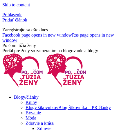
Skip to content
Prihlásenie
Pridať článok
Zaregistrujte sa ešte dnes.
Facebook page opens in new window
Rss page opens in new
window
Po čom túžia ženy
Portál pre ženy so zameraním na blogovanie a blogy
Blogy/články
Knihy
Blogy šikovníkov
Blog Šikovníka – PR články
Bývanie
Móda
Zdravie a krása
Zdravie