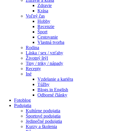
Zdravie a krása
Zdravie
Krása
Voľný čas
Hobby
Recenzie
Šport
Cestovanie
Vlastná tvorba
Rodina
Láska / sex / vzťahy
Životný štýl
Tipy / triky / nápady
Recepty
Iné
Vzdelanie a kariéra
Túžby
Blogs in English
Odborné články
Fotoblog
Podujatia
Kultúrne podujatia
Športové podujatia
Jedinečné podujatia
Kurzy a školenia