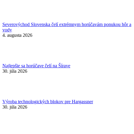
Severovýchod Slovenska čelí extrémnym horúčavám ponukou hôr a
vody
4. augusta 2026
Najlepšie sa horúčave čelí na Šírave
30. júla 2026
Výroba technologických blokov pre Hargassner
30. júla 2026