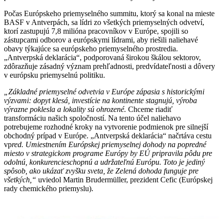
Počas Európskeho priemyselného summitu, ktorý sa konal na mieste
BASF v Antverpách, sa lídri zo všetkých priemyselných odvetví,
ktorí zastupujú 7,8 milióna pracovníkov v Európe, spojili so
zástupcami odborov a európskymi lídrami, aby riešili naliehavé
obavy týkajúce sa európskeho priemyselného prostredia.
„Antverpská deklarácia“, podporovaná širokou škálou sektorov,
zdôrazňuje zásadný význam prehľadnosti, predvídateľnosti a dôvery
v európsku priemyselnú politiku.
„Základné priemyselné odvetvia v Európe zápasia s historickými
výzvami: dopyt klesá, investície na kontinente stagnujú, výroba
výrazne
po
klesla a lokality sú ohrozené.
Chceme riadiť
transformáciu našich spoločností. Na tento účel naliehavo
potrebujeme rozhodné kroky na vytvorenie podmienok pre silnejší
obchodný prípad v Európe. „Antverpská deklarácia“ načrtáva cestu
vp
red. Umiestnením Európskej priemyselnej dohody na popredné
miesto v strategickom programe Európy by EÚ pripravila pôdu pre
odolnú, konkurencieschopnú a udržateľnú Európu. Toto je jediný
spôsob, ako ukázať zvyšku sveta, že Zelená dohoda funguje pre
všetkých
,
“
uviedol Martin Brudermüller, prezident Cefic (Európskej
rady chemického priemyslu).