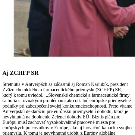
Aj ZCHFP SR
Stretnutia v Antverpách sa zúčastnil aj Roman Karlubík, prezident
Zväzu chemického a farmaceutického priemyslu (ZCHFP) SR,
ktorý k tomu uviedol.: ,,Slovenské chemické a farmaceutické firmy
sa boria s rovnakými problémami ako ostatné európske priemyselné
podniky pri zabezpečení svojej konkurencieschopnosti. Preto vítame
Antverpskú deklaráciu pre európsku priemyselnú dohodu, ktorá je
nevyhnutná na doplnenie Zelenej dohody EÚ. Biznis plán pre
Európu musí zachovať vysokokvalitné pracovné miesta pre
európskych pracovníkov v Európe, ako aj inovačnú kapacitu svojho
priemyslu. K tomu je nevyhnutné urobiť z Európy globálne