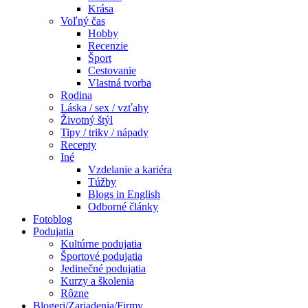
Krása
Voľný čas
Hobby
Recenzie
Šport
Cestovanie
Vlastná tvorba
Rodina
Láska / sex / vzťahy
Životný štýl
Tipy / triky / nápady
Recepty
Iné
Vzdelanie a kariéra
Túžby
Blogs in English
Odborné články
Fotoblog
Podujatia
Kultúrne podujatia
Športové podujatia
Jedinečné podujatia
Kurzy a školenia
Rôzne
Blogeri/Zariadenia/Firmy