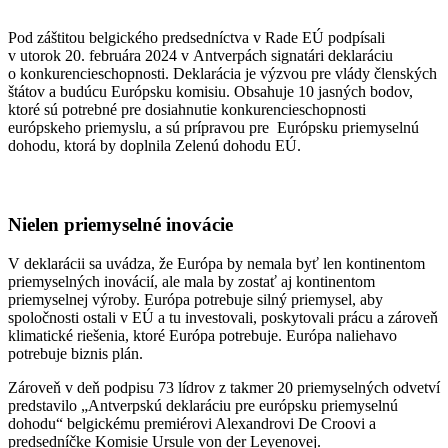
Pod záštitou belgického predsedníctva v Rade EÚ podpísali
v utorok 20. februára 2024 v Antverpách signatári deklaráciu
o konkurencieschopnosti. Deklarácia je výzvou pre vlády členských
štátov a budúcu Európsku komisiu. Obsahuje 10 jasných bodov,
ktoré sú potrebné pre dosiahnutie konkurencieschopnosti
európskeho priemyslu, a sú prípravou pre Európsku priemyselnú
dohodu, ktorá by doplnila Zelenú dohodu EÚ.
Nielen priemyselné inovácie
V deklarácii sa uvádza, že Európa by nemala byť len kontinentom
priemyselných inovácií, ale mala by zostať aj kontinentom
priemyselnej výroby. Európa potrebuje silný priemysel, aby
spoločnosti ostali v EÚ a tu investovali, poskytovali prácu a zároveň
klimatické riešenia, ktoré Európa potrebuje. Európa naliehavo
potrebuje biznis plán.
Zároveň v deň podpisu 73 lídrov z takmer 20 priemyselných odvetví
predstavilo „Antverpskú deklaráciu pre európsku priemyselnú
dohodu“ belgickému premiérovi Alexandrovi De Croovi a
predsedníčke Komisie Ursule von der Leyenovej.