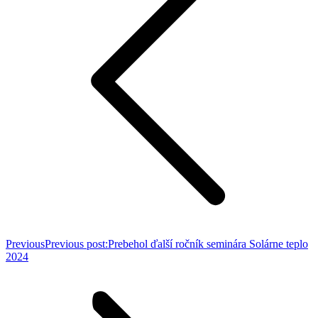
Previous
Previous post:
Prebehol ďalší ročník seminára Solárne teplo
2024