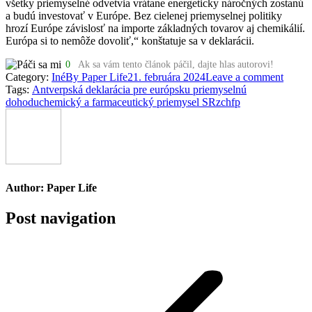
všetky priemyselné odvetvia vrátane energeticky náročných zostanú
a budú investovať v Európe. Bez cielenej priemyselnej politiky
hrozí Európe závislosť na importe základných tovarov aj chemikálií.
Európa si to nemôže dovoliť,“ konštatuje sa v deklarácii.
0
Ak sa vám tento článok páčil, dajte hlas autorovi!
Category:
Iné
By
Paper Life
21. februára 2024
Leave a comment
Tags:
Antverpská deklarácia pre európsku priemyselnú
dohodu
chemický a farmaceutický priemysel SR
zchfp
Author:
Paper Life
Post navigation