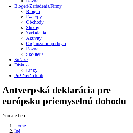
Rôzne
Blogeri/Zariadenia/Firmy
Blogeri
E-shopy
Obchody
Služby
Zariadenia
Aktivity
Organizátori podujatí
Rôzne
Školitelia
Súťaže
Diskusia
Linky
Požičovňa kníh
Antverpská deklarácia pre
európsku priemyselnú dohodu
You are here:
Home
Iné