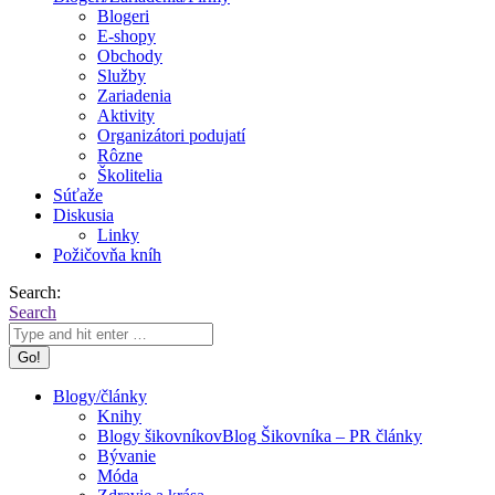
Blogeri
E-shopy
Obchody
Služby
Zariadenia
Aktivity
Organizátori podujatí
Rôzne
Školitelia
Súťaže
Diskusia
Linky
Požičovňa kníh
Search:
Search
Blogy/články
Knihy
Blogy šikovníkov
Blog Šikovníka – PR články
Bývanie
Móda