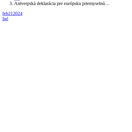
Antverpská deklarácia pre európsku priemyselnú…
feb
21
2024
Iné