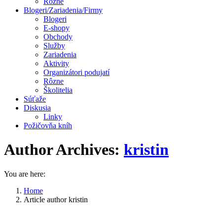
Rôzne
Blogeri/Zariadenia/Firmy
Blogeri
E-shopy
Obchody
Služby
Zariadenia
Aktivity
Organizátori podujatí
Rôzne
Školitelia
Súťaže
Diskusia
Linky
Požičovňa kníh
Author Archives:
kristin
You are here:
Home
Article author kristin