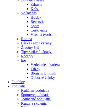
Zdravie a krása
Zdravie
Krása
Voľný čas
Hobby
Recenzie
Šport
Cestovanie
Vlastná tvorba
Rodina
Láska / sex / vzťahy
Životný štýl
Tipy / triky / nápady
Recepty
Iné
Vzdelanie a kariéra
Túžby
Blogs in English
Odborné články
Fotoblog
Podujatia
Kultúrne podujatia
Športové podujatia
Jedinečné podujatia
Kurzy a školenia