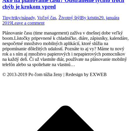
Ako na plánovanie času? Odstránenie týchto troch
chýb je krokom vpred
Tipy/triky/nápady
,
Voľný čas
,
Životný štýl
By
kristin
29. januára
2019
Leave a comment
Plánovanie času (time management) zažíva v dnešnej dobe veľký
boom.Lístočky pripevnené k chladničke, diáre, zápisníky, kalendáre,
nespočetné množstvo mobilných aplikácií, ktoré slúžia na
pripomínanie dôležitých udalostí. Poznáte to aj vy? Máme tu nový
rok a s ním aj množstvo papierových i nepapierových pomocníkov
na každý deň. Či už vlastníte diár, používate na plánovanie mobilný
telefón alebo sa spoliehate na vlastnú…
© 2013-2019 Po čom túžia ženy | Redesign by EXWEB