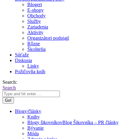
Blogeri
E-shopy
Obchody
Služby
Zariadenia
Aktivity
Organizátori podujatí
Rôzne
Školitelia
Súťaže
Diskusia
Linky
Požičovňa kníh
Search:
Search
Blogy/články
Knihy
Blogy šikovníkov
Blog Šikovníka – PR články
Bývanie
Móda