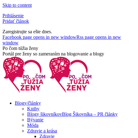
Skip to content
Prihlásenie
Pridať článok
Zaregistrujte sa ešte dnes.
Facebook page opens in new window
Rss page opens in new
window
Po čom túžia ženy
Portál pre ženy so zameraním na blogovanie a blogy
Blogy/články
Knihy
Blogy šikovníkov
Blog Šikovníka – PR články
Bývanie
Móda
Zdravie a krása
Zdravie