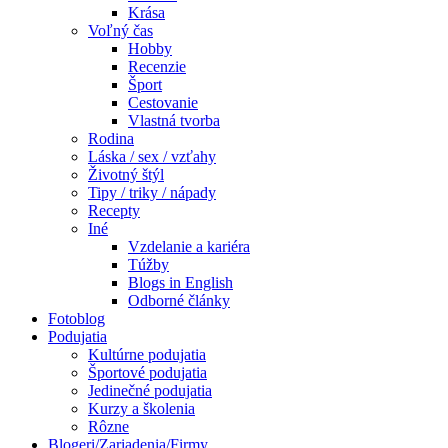
Krása
Voľný čas
Hobby
Recenzie
Šport
Cestovanie
Vlastná tvorba
Rodina
Láska / sex / vzťahy
Životný štýl
Tipy / triky / nápady
Recepty
Iné
Vzdelanie a kariéra
Túžby
Blogs in English
Odborné články
Fotoblog
Podujatia
Kultúrne podujatia
Športové podujatia
Jedinečné podujatia
Kurzy a školenia
Rôzne
Blogeri/Zariadenia/Firmy