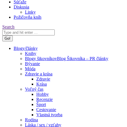
Súťaže
Diskusia
Linky
Požičovňa kníh
Search:
Search
Blogy/články
Knihy
Blogy šikovníkov
Blog Šikovníka – PR články
Bývanie
Móda
Zdravie a krása
Zdravie
Krása
Voľný čas
Hobby
Recenzie
Šport
Cestovanie
Vlastná tvorba
Rodina
Láska / sex / vzťahy