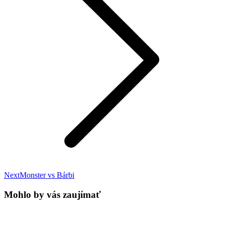
Next
Next
Monster vs Bárbi
post:
Mohlo by vás zaujímať