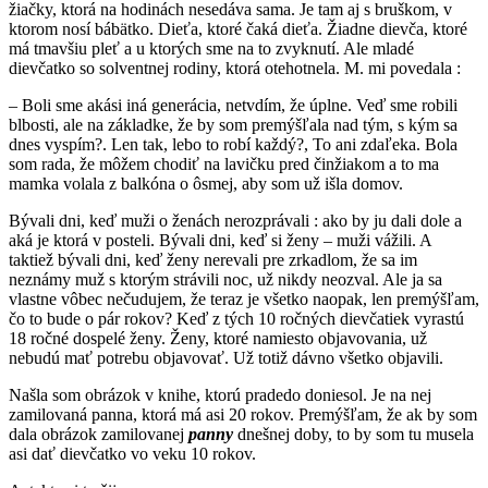
žiačky, ktorá na hodinách nesedáva sama. Je tam aj s bruškom, v
ktorom nosí bábätko. Dieťa, ktoré čaká dieťa. Žiadne dievča, ktoré
má tmavšiu pleť a u ktorých sme na to zvyknutí. Ale mladé
dievčatko so solventnej rodiny, ktorá otehotnela. M. mi povedala :
– Boli sme akási iná generácia, netvdím, že úplne. Veď sme robili
blbosti, ale na základke, že by som premýšľala nad tým, s kým sa
dnes vyspím?. Len tak, lebo to robí každý?, To ani zdaľeka. Bola
som rada, že môžem chodiť na lavičku pred činžiakom a to ma
mamka volala z balkóna o ôsmej, aby som už išla domov.
Bývali dni, keď muži o ženách nerozprávali : ako by ju dali dole a
aká je ktorá v posteli. Bývali dni, keď si ženy – muži vážili. A
taktiež bývali dni, keď ženy nerevali pre zrkadlom, že sa im
neznámy muž s ktorým strávili noc, už nikdy neozval. Ale ja sa
vlastne vôbec nečudujem, že teraz je všetko naopak, len premýšľam,
čo to bude o pár rokov? Keď z tých 10 ročných dievčatiek vyrastú
18 ročné dospelé ženy. Ženy, ktoré namiesto objavovania, už
nebudú mať potrebu objavovať. Už totiž dávno všetko objavili.
Našla som obrázok v knihe, ktorú pradedo doniesol. Je na nej
zamilovaná panna, ktorá má asi 20 rokov. Premýšľam, že ak by som
dala obrázok zamilovanej
panny
dnešnej doby, to by som tu musela
asi dať dievčatko vo veku 10 rokov.