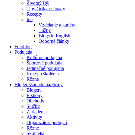
Životný štýl
Tipy / triky / nápady
Recepty
Iné
Vzdelanie a kariéra
Túžby
Blogs in English
Odborné články
Fotoblog
Podujatia
Kultúrne podujatia
Športové podujatia
Jedinečné podujatia
Kurzy a školenia
Rôzne
Blogeri/Zariadenia/Firmy
Blogeri
E-shopy
Obchody
Služby
Zariadenia
Aktivity
Organizátori podujatí
Rôzne
Školitelia