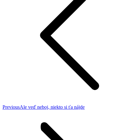
Previous
Previous
Ale veď neboj, niekto si ťa nájde
post: