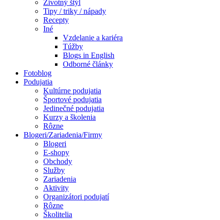
Životný štýl
Tipy / triky / nápady
Recepty
Iné
Vzdelanie a kariéra
Túžby
Blogs in English
Odborné články
Fotoblog
Podujatia
Kultúrne podujatia
Športové podujatia
Jedinečné podujatia
Kurzy a školenia
Rôzne
Blogeri/Zariadenia/Firmy
Blogeri
E-shopy
Obchody
Služby
Zariadenia
Aktivity
Organizátori podujatí
Rôzne
Školitelia