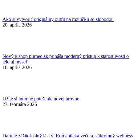
Ako si vytvoriť originálny outfit na rozlúčku so slobodou
20. apríla 2026
Nový e-shop purneo.sk prináša moderný prístup k starostlivosti o
telo aj myseľ
16. apríla 2026
Užite si intímne potešenie novej úrovne
27. februára 2026
Darujte zážitok plný lásky: Romantická večera, súkromný wellness