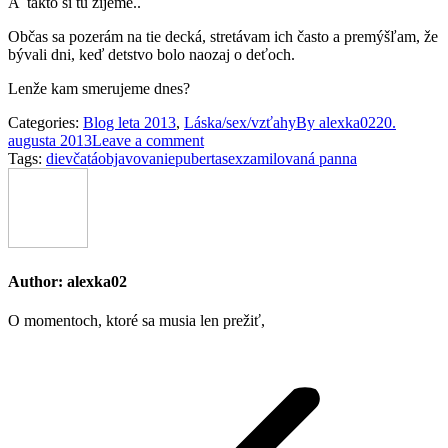
A takto si tu žijeme..
Občas sa pozerám na tie decká, stretávam ich často a premýšľam, že
bývali dni, keď detstvo bolo naozaj o deťoch.
Lenže kam smerujeme dnes?
Categories:
Blog leta 2013
,
Láska/sex/vzťahy
By
alexka02
20.
augusta 2013
Leave a comment
Tags:
dievčatá
objavovanie
puberta
sex
zamilovaná panna
Author:
alexka02
O momentoch, ktoré sa musia len prežiť,
Post
navigation