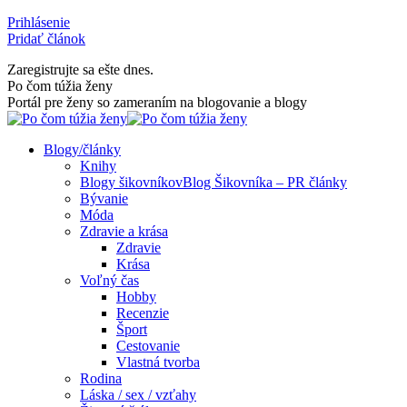
Skip
Prihlásenie
to
Pridať článok
content
Zaregistrujte sa ešte dnes.
Facebook
Rss
Po čom túžia ženy
page
page
Portál pre ženy so zameraním na blogovanie a blogy
opens
opens
in
in
Blogy/články
new
new
Knihy
window
window
Blogy šikovníkov
Blog Šikovníka – PR články
Bývanie
Móda
Zdravie a krása
Zdravie
Krása
Voľný čas
Hobby
Recenzie
Šport
Cestovanie
Vlastná tvorba
Rodina
Láska / sex / vzťahy