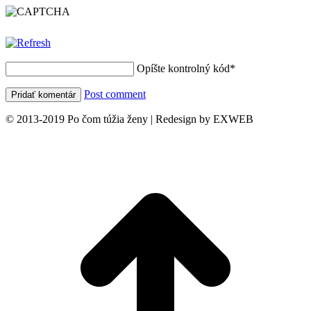
Opíšte kontrolný kód
*
Post comment
© 2013-2019 Po čom túžia ženy | Redesign by EXWEB
t
T