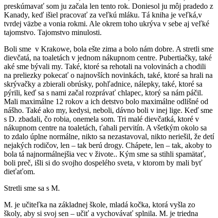
preskúmavať som ju začala len tento rok. Doniesol ju môj pradedo z
Kanady, keď išiel pracovať za veľkú mláku. Tá kniha je veľká,v
tvrdej väzbe a vonia rokmi. Ale okrem toho ukrýva v sebe aj veľké
tajomstvo. Tajomstvo minulosti.
Boli sme v Krakowe, bola ešte zima a bolo nám dobre. A stretli sme
dievčatá, na toaletách v jednom nákupnom centre. Pubertiačky, také
aké sme bývali my. Také, ktoré sa rehotali na volovinách a chodili
na preliezky pokecať o najnovších novinkách, také, ktoré sa hrali na
skrývačky a zbierali obrúsky, pohľadnice, nálepky, také, ktoré sa
pýrili, keď sa s nami začal rozprávať chlapec, ktorý sa nám páčil.
Mali maximálne 12 rokov a ich detstvo bolo maximálne odlišné od
nášho. Také ako my, kedysi, neboli, dávno boli v inej lige. Keď sme
s D. zbadali, čo robia, onemela som. Tri malé dievčatká, ktoré v
nákupnom centre na toaletách, ťahali pervitín. A všetkým okolo sa
to zdalo úplne normálne, nikto sa nezastavoval, nikto neriešil, že detí
nejakých rodičov, len – tak berú drogy. Chápete, len – tak, akoby to
bola tá najnormálnejšia vec v živote.. Kým sme sa stihli spamätať,
boli preč, išli si do svojho dospelého sveta, v ktorom by mali byť
dieťaťom.
Stretli sme sa s M.
M. je učiteľka na základnej škole, mladá kočka, ktorá vyšla zo
školy, aby si svoj sen – učiť a vychovávať splnila. M. je triedna