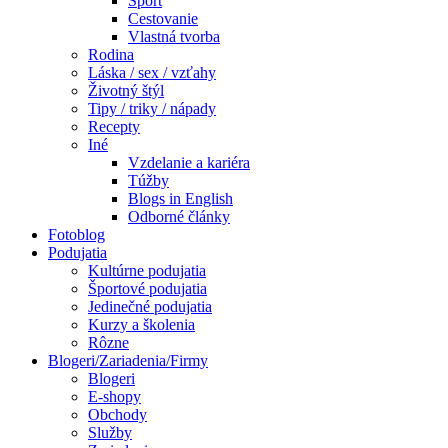
Šport
Cestovanie
Vlastná tvorba
Rodina
Láska / sex / vzťahy
Životný štýl
Tipy / triky / nápady
Recepty
Iné
Vzdelanie a kariéra
Túžby
Blogs in English
Odborné články
Fotoblog
Podujatia
Kultúrne podujatia
Športové podujatia
Jedinečné podujatia
Kurzy a školenia
Rôzne
Blogeri/Zariadenia/Firmy
Blogeri
E-shopy
Obchody
Služby