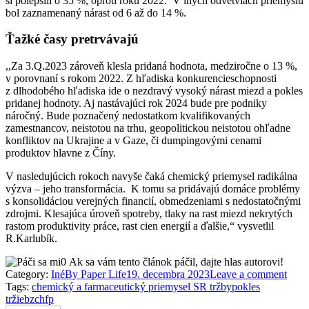
si polepšili o 35 %, oproti roku 2022. V iných odvetviach priemyslu
bol zaznamenaný nárast od 6 až do 14 %.
Ťažké časy
pretrvávajú
,,Za 3.Q.2023 zároveň klesla pridaná hodnota, medziročne o 13 %,
v porovnaní s rokom 2022. Z hľadiska konkurencieschopnosti
z dlhodobého hľadiska ide o nezdravý vysoký nárast miezd a pokles
pridanej hodnoty. Aj nastávajúci rok 2024 bude pre podniky
náročný. Bude poznačený nedostatkom kvalifikovaných
zamestnancov, neistotou na trhu, geopolitickou neistotou ohľadne
konfliktov na Ukrajine a v Gaze, či dumpingovými cenami
produktov hlavne z Číny.
V nasledujúcich rokoch navyše čaká chemický priemysel radikálna
výzva – jeho transformácia. K tomu sa pridávajú domáce problémy
s konsolidáciou verejných financií, obmedzeniami s nedostatočnými
zdrojmi. Klesajúca úroveň spotreby, tlaky na rast miezd nekrytých
rastom produktivity práce, rast cien energií a ďalšie,“ vysvetlil
R.Karlubík.
0
Ak sa vám tento článok páčil, dajte hlas autorovi!
Category:
Iné
By
Paper Life
19. decembra 2023
Leave a comment
Tags:
chemický a farmaceutický priemysel SR tržby
pokles
tržieb
zchfp