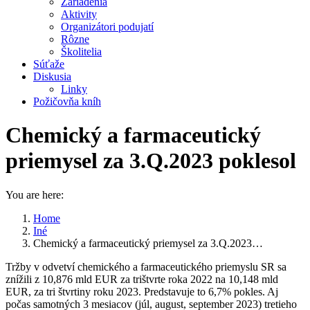
Zariadenia
Aktivity
Organizátori podujatí
Rôzne
Školitelia
Súťaže
Diskusia
Linky
Požičovňa kníh
Chemický a farmaceutický
priemysel za 3.Q.2023 poklesol
You are here:
Home
Iné
Chemický a farmaceutický priemysel za 3.Q.2023…
Tržby v odvetví chemického a farmaceutického priemyslu SR sa
znížili z 10,876 mld EUR za trištvrte roka 2022 na 10,148 mld
EUR, za tri štvrtiny roku 2023. Predstavuje to 6,7% pokles. Aj
počas samotných 3 mesiacov (júl, august, september 2023) tretieho