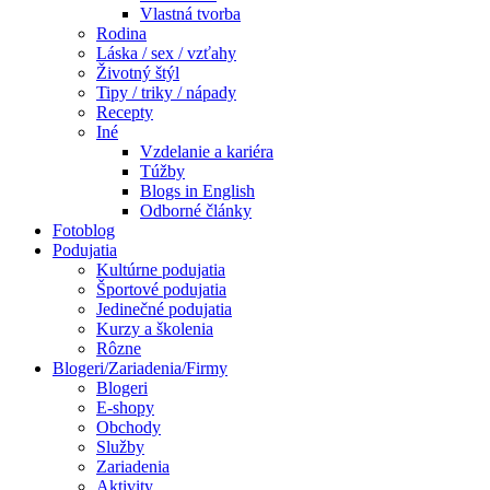
Vlastná tvorba
Rodina
Láska / sex / vzťahy
Životný štýl
Tipy / triky / nápady
Recepty
Iné
Vzdelanie a kariéra
Túžby
Blogs in English
Odborné články
Fotoblog
Podujatia
Kultúrne podujatia
Športové podujatia
Jedinečné podujatia
Kurzy a školenia
Rôzne
Blogeri/Zariadenia/Firmy
Blogeri
E-shopy
Obchody
Služby
Zariadenia
Aktivity