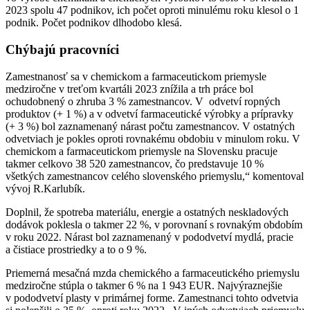
2023 spolu 47 podnikov, ich počet oproti minulému roku klesol o 1
podnik. Počet podnikov dlhodobo klesá.
Chýbajú prac
ovníci
Zamestnanosť sa v chemickom a farmaceutickom priemysle
medziročne v treťom kvartáli 2023 znížila a trh práce bol
ochudobnený o zhruba 3 % zamestnancov. V odvetví ropných
produktov (+ 1 %) a v odvetví farmaceutické výrobky a prípravky
(+ 3 %) bol zaznamenaný nárast počtu zamestnancov. V ostatných
odvetviach je pokles oproti rovnakému obdobiu v minulom roku. V
chemickom a farmaceutickom priemysle na Slovensku pracuje
takmer celkovo 38 520 zamestnancov, čo predstavuje 10 %
všetkých zamestnancov celého slovenského priemyslu,“ komentoval
vývoj R.Karlubík.
Doplnil, že spotreba materiálu, energie a ostatných neskladových
dodávok poklesla o takmer 22 %, v porovnaní s rovnakým obdobím
v roku 2022. Nárast bol zaznamenaný v pododvetví mydlá, pracie
a čistiace prostriedky a to o 9 %.
Priemerná mesačná mzda chemického a farmaceutického priemyslu
medziročne stúpla o takmer 6 % na 1 943 EUR. Najvýraznejšie
v pododvetví plasty v primárnej forme. Zamestnanci tohto odvetvia