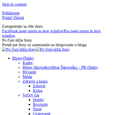
Skip to content
Prihlásenie
Pridať článok
Zaregistrujte sa ešte dnes.
Facebook page opens in new window
Rss page opens in new
window
Po čom túžia ženy
Portál pre ženy so zameraním na blogovanie a blogy
Blogy/články
Knihy
Blogy šikovníkov
Blog Šikovníka – PR články
Bývanie
Móda
Zdravie a krása
Zdravie
Krása
Voľný čas
Hobby
Recenzie
Šport
Cestovanie