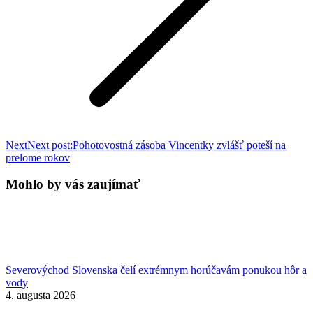
Next
Next post:
Pohotovostná zásoba Vincentky zvlášť poteší na
prelome rokov
Mohlo by vás zaujímať
Severovýchod Slovenska čelí extrémnym horúčavám ponukou hôr a
vody
4. augusta 2026