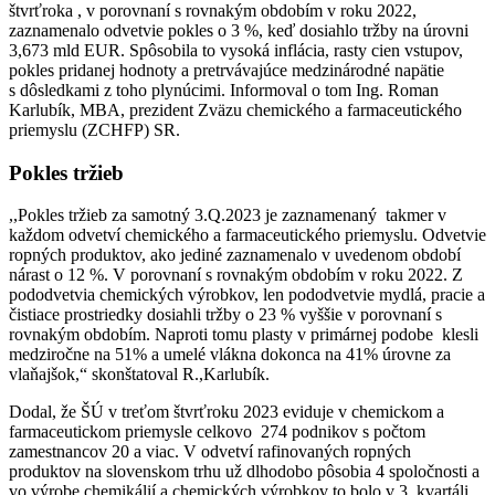
štvrťroka , v porovnaní s rovnakým obdobím v roku 2022,
zaznamenalo odvetvie pokles o 3 %, keď dosiahlo tržby na úrovni
3,673 mld EUR. Spôsobila to vysoká inflácia, rasty cien vstupov,
pokles pridanej hodnoty a pretrvávajúce medzinárodné napätie
s dôsledkami z toho plynúcimi. Informoval o tom Ing. Roman
Karlubík, MBA, prezident Zväzu chemického a farmaceutického
priemyslu (ZCHFP) SR.
Pokles tržieb
,,Pokles tržieb za samotný 3.Q.2023 je zaznamenaný takmer v
každom odvetví chemického a farmaceutického priemyslu. Odvetvie
ropných produktov, ako jediné zaznamenalo v uvedenom období
nárast o 12 %. V porovnaní s rovnakým obdobím v roku 2022. Z
pododvetvia chemických výrobkov, len pododvetvie mydlá, pracie a
čistiace prostriedky dosiahli tržby o 23 % vyššie v porovnaní s
rovnakým obdobím. Naproti tomu plasty v primárnej podobe klesli
medziročne na 51% a umelé vlákna dokonca na 41% úrovne za
vlaňajšok,“ skonštatoval R.,Karlubík.
Dodal, že ŠÚ v treťom štvrťroku 2023 eviduje v chemickom a
farmaceutickom priemysle celkovo 274 podnikov s počtom
zamestnancov 20 a viac. V odvetví rafinovaných ropných
produktov na slovenskom trhu už dlhodobo pôsobia 4 spoločnosti a
vo výrobe chemikálií a chemických výrobkov to bolo v 3. kvartáli