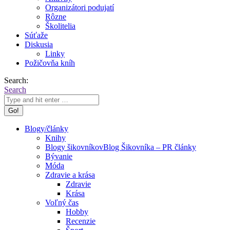
Organizátori podujatí
Rôzne
Školitelia
Súťaže
Diskusia
Linky
Požičovňa kníh
Search:
Search
Blogy/články
Knihy
Blogy šikovníkov
Blog Šikovníka – PR články
Bývanie
Móda
Zdravie a krása
Zdravie
Krása
Voľný čas
Hobby
Recenzie