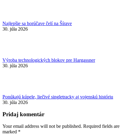
Najlepšie sa horúčave čelí na Šírave
30. júla 2026
Výroba technologických blokov pre Hargassner
30. júla 2026
Ponúkajú kúpele, liečivé singletracky aj vojenskú históriu
30. júla 2026
Pridaj komentár
Your email address will not be published. Required fields are
marked
*