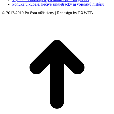
Ponúkajú kúpele, liečivé singletracky aj vojenskú históriu
© 2013-2019 Po čom túžia ženy | Redesign by EXWEB