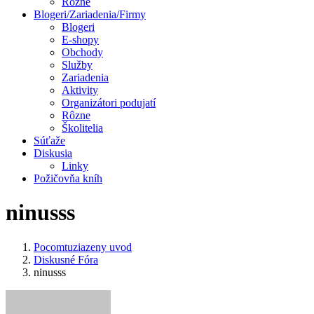
Rôzne
Blogeri/Zariadenia/Firmy
Blogeri
E-shopy
Obchody
Služby
Zariadenia
Aktivity
Organizátori podujatí
Rôzne
Školitelia
Súťaže
Diskusia
Linky
Požičovňa kníh
ninusss
Pocomtuziazeny uvod
Diskusné Fóra
ninusss