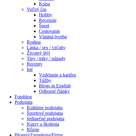
Krása
Voľný čas
Hobby
Recenzie
Šport
Cestovanie
Vlastná tvorba
Rodina
Láska / sex / vzťahy
Životný štýl
Tipy / triky / nápady
Recepty
Iné
Vzdelanie a kariéra
Túžby
Blogs in English
Odborné články
Fotoblog
Podujatia
Kultúrne podujatia
Športové podujatia
Jedinečné podujatia
Kurzy a školenia
Rôzne
Blogeri/Zariadenia/Firmy