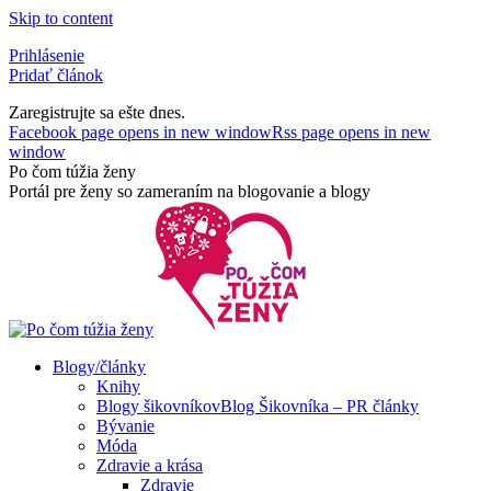
Skip to content
Prihlásenie
Pridať článok
Zaregistrujte sa ešte dnes.
Facebook page opens in new window
Rss page opens in new
window
Po čom túžia ženy
Portál pre ženy so zameraním na blogovanie a blogy
Blogy/články
Knihy
Blogy šikovníkov
Blog Šikovníka – PR články
Bývanie
Móda
Zdravie a krása
Zdravie