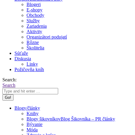
Blogeri
E-shopy
Obchody
Služby
Zariadenia
Aktivity
Organizátori podujatí
Rôzne
Školitelia
Súťaže
Diskusia
Linky
Požičovňa kníh
Search:
Search
Blogy/články
Knihy
Blogy šikovníkov
Blog Šikovníka – PR články
Bývanie
Móda