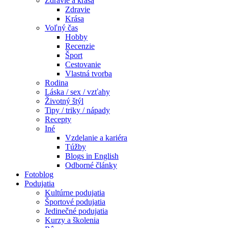
Zdravie a krása
Zdravie
Krása
Voľný čas
Hobby
Recenzie
Šport
Cestovanie
Vlastná tvorba
Rodina
Láska / sex / vzťahy
Životný štýl
Tipy / triky / nápady
Recepty
Iné
Vzdelanie a kariéra
Túžby
Blogs in English
Odborné články
Fotoblog
Podujatia
Kultúrne podujatia
Športové podujatia
Jedinečné podujatia
Kurzy a školenia