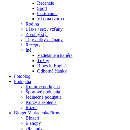
Recenzie
Šport
Cestovanie
Vlastná tvorba
Rodina
Láska / sex / vzťahy
Životný štýl
Tipy / triky / nápady
Recepty
Iné
Vzdelanie a kariéra
Túžby
Blogs in English
Odborné články
Fotoblog
Podujatia
Kultúrne podujatia
Športové podujatia
Jedinečné podujatia
Kurzy a školenia
Rôzne
Blogeri/Zariadenia/Firmy
Blogeri
E-shopy
Obchody