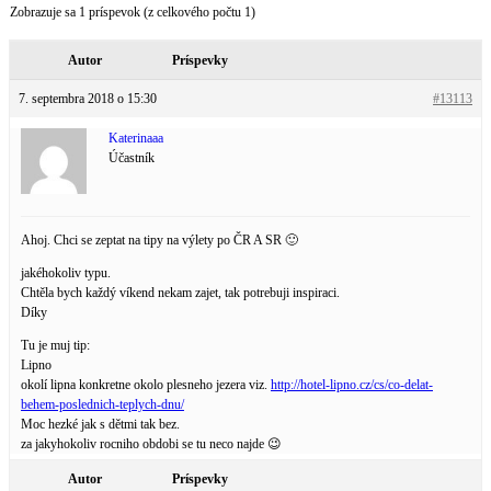
Zobrazuje sa 1 príspevok (z celkového počtu 1)
Autor
Príspevky
7. septembra 2018 o 15:30
#13113
Katerinaaa
Účastník
Ahoj. Chci se zeptat na tipy na výlety po ČR A SR 🙂
jakéhokoliv typu.
Chtěla bych každý víkend nekam zajet, tak potrebuji inspiraci.
Díky
Tu je muj tip:
Lipno
okolí lipna konkretne okolo plesneho jezera viz.
http://hotel-lipno.cz/cs/co-delat-
behem-poslednich-teplych-dnu/
Moc hezké jak s dětmi tak bez.
za jakyhokoliv rocniho obdobi se tu neco najde 😉
Autor
Príspevky