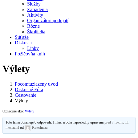
Služby
Zariadenia
Aktivity
Organizátori podujatí
Rôzne
Školitelia
Súťaže
Diskusia
Linky
Požičovňa kníh
Výlety
Pocomtuziazeny uvod
Diskusné Fóra
Cestovanie
Výlety
Označené ako:
Vylety
Toto téma obsahuje 0 odpovedí, 1 hlas, a bola naposledny upravená
pred 7 rokmi, 11
mesiacmi
od
Katerinaaa
.