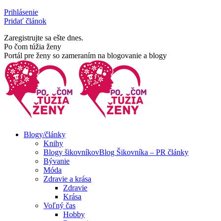
Skip
Prihlásenie
to
Pridať článok
content
Zaregistrujte sa ešte dnes.
Facebook
Rss
Po čom túžia ženy
page
page
Portál pre ženy so zameraním na blogovanie a blogy
opens
opens
in
in
new
new
window
window
Blogy/články
Knihy
Blogy šikovníkov
Blog Šikovníka – PR články
Bývanie
Móda
Zdravie a krása
Zdravie
Krása
Voľný čas
Hobby