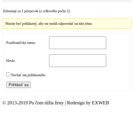
Zobrazuje sa 1 príspevok (z celkového počtu 1)
Musíte byť prihlásený, aby ste mohli odpovedať na túto tému.
Používateľské meno:
Heslo:
Nechať ma prihláseného
Prihlásiť sa
© 2013-2019 Po čom túžia ženy | Redesign by EXWEB
t
T