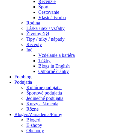
Recenzie
Šport
Cestovanie
Vlastná tvorba
Rodina
Láska / sex / vzťahy
Životný štýl
Tipy / triky / nápady
Recepty
Iné
Vzdelanie a kariéra
Túžby
Blogs in English
Odborné články
Fotoblog
Podujatia
Kultúrne podujatia
Športové podujatia
Jedinečné podujatia
Kurzy a školenia
Rôzne
Blogeri/Zariadenia/Firmy
Blogeri
E-shopy
Obchody