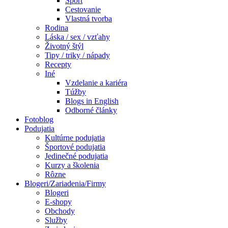
Šport
Cestovanie
Vlastná tvorba
Rodina
Láska / sex / vzťahy
Životný štýl
Tipy / triky / nápady
Recepty
Iné
Vzdelanie a kariéra
Túžby
Blogs in English
Odborné články
Fotoblog
Podujatia
Kultúrne podujatia
Športové podujatia
Jedinečné podujatia
Kurzy a školenia
Rôzne
Blogeri/Zariadenia/Firmy
Blogeri
E-shopy
Obchody
Služby