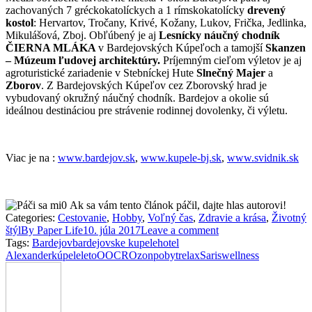
zachovaných 7 gréckokatolíckych a 1 rímskokatolícky
drevený
kostol
: Hervartov, Tročany, Krivé, Kožany, Lukov, Frička, Jedlinka,
Mikulášová, Zboj. Obľúbený je aj
Lesnícky náučný chodník
ČIERNA MLÁKA
v Bardejovských Kúpeľoch a tamojší
Skanzen
– Múzeum ľudovej architektúry.
Príjemným cieľom výletov je aj
agroturistické zariadenie v Stebníckej Hute
Slnečný Majer
a
Zborov
. Z Bardejovských Kúpeľov cez Zborovský hrad je
vybudovaný okružný náučný chodník. Bardejov a okolie sú
ideálnou destináciou pre strávenie rodinnej dovolenky, či výletu.
Viac je na :
www.bardejov.sk
,
www.kupele-bj.sk
,
www.svidnik.sk
0
Ak sa vám tento článok páčil, dajte hlas autorovi!
Categories:
Cestovanie
,
Hobby
,
Voľný čas
,
Zdravie a krása
,
Životný
štýl
By
Paper Life
10. júla 2017
Leave a comment
Tags:
Bardejov
bardejovske kupele
hotel
Alexander
kúpele
leto
OOCR
Ozon
pobyt
relax
Saris
wellness