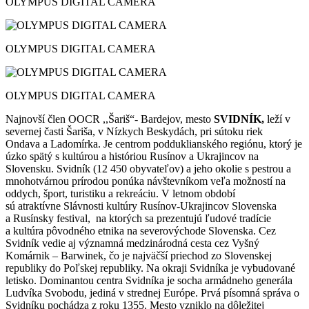
OLYMPUS DIGITAL CAMERA
OLYMPUS DIGITAL CAMERA
OLYMPUS DIGITAL CAMERA
Najnovší člen OOCR ,,Šariš“- Bardejov, mesto
SVIDNÍK,
leží v
severnej časti Šariša, v Nízkych Beskydách, pri sútoku riek
Ondava a Ladomírka. Je centrom podduklianského regiónu, ktorý je
úzko spätý s kultúrou a históriou Rusínov a Ukrajincov na
Slovensku. Svidník (12 450 obyvateľov) a jeho okolie s pestrou a
mnohotvárnou prírodou ponúka návštevníkom veľa možností na
oddych, šport, turistiku a rekreáciu. V letnom období
sú atraktívne Slávnosti kultúry Rusínov-Ukrajincov Slovenska
a Rusínsky festival, na ktorých sa prezentujú ľudové tradície
a kultúra pôvodného etnika na severovýchode Slovenska. Cez
Svidník vedie aj významná medzinárodná cesta cez Vyšný
Komárnik – Barwinek, čo je najväčší priechod zo Slovenskej
republiky do Poľskej republiky. Na okraji Svidníka je vybudované
letisko. Dominantou centra Svidníka je socha armádneho generála
Ludvíka Svobodu, jediná v strednej Európe. Prvá písomná správa o
Svidníku pochádza z roku 1355. Mesto vzniklo na dôležitej