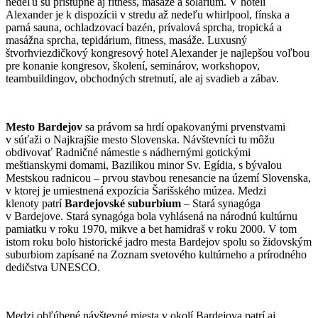
nedeľu sú prístupné aj fitness, masáže a solárium. V hoteli
Alexander je k dispozícii v stredu až nedeľu whirlpool, fínska a
parná sauna, ochladzovací bazén, prívalová sprcha, tropická a
masážna sprcha, tepidárium, fitness, masáže. Luxusný
štvorhviezdičkový kongresový hotel Alexander je najlepšou voľbou
pre konanie kongresov, školení, seminárov, workshopov,
teambuildingov, obchodných stretnutí, ale aj svadieb a zábav.
Mesto Bardejov
sa právom sa hrdí opakovanými prvenstvami
v súťaži o Najkrajšie mesto Slovenska. Návštevníci tu môžu
obdivovať Radničné námestie s nádhernými gotickými
meštianskymi domami, Bazilikou minor Sv. Egídia, s bývalou
Mestskou radnicou – prvou stavbou renesancie na území Slovenska,
v ktorej je umiestnená expozícia Šarišského múzea. Medzi
klenoty patrí
Bardejovské suburbium
– Stará synagóga
v Bardejove. Stará synagóga bola vyhlásená na národnú kultúrnu
pamiatku v roku 1970, mikve a bet hamidraš v roku 2000. V tom
istom roku bolo historické jadro mesta Bardejov spolu so židovským
suburbiom zapísané na Zoznam svetového kultúrneho a prírodného
dedičstva UNESCO.
Medzi obľúbené návštevné miesta v okolí Bardejova patrí aj