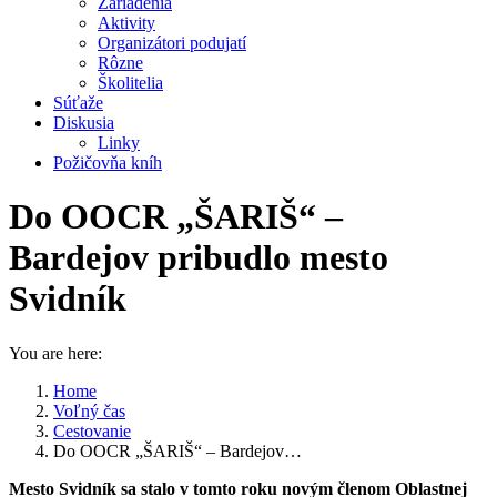
Zariadenia
Aktivity
Organizátori podujatí
Rôzne
Školitelia
Súťaže
Diskusia
Linky
Požičovňa kníh
Do OOCR „ŠARIŠ“ –
Bardejov pribudlo mesto
Svidník
You are here:
Home
Voľný čas
Cestovanie
Do OOCR „ŠARIŠ“ – Bardejov…
Mesto Svidník sa stalo v tomto roku novým členom Oblastnej