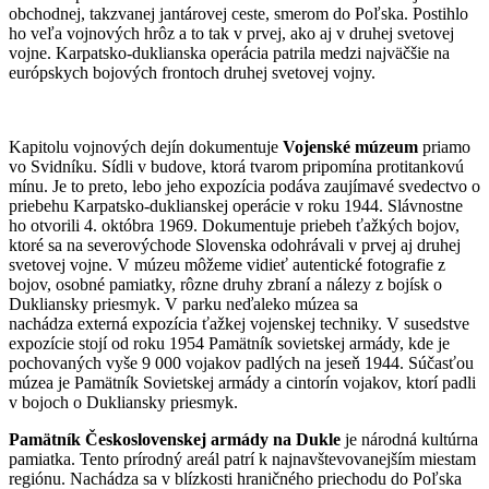
obchodnej, takzvanej jantárovej ceste, smerom do Poľska. Postihlo
ho veľa vojnových hrôz a to tak v prvej, ako aj v druhej svetovej
vojne. Karpatsko-duklianska operácia patrila medzi najväčšie na
európskych bojových frontoch druhej svetovej vojny.
Kapitolu vojnových dejín dokumentuje
Vojenské múzeum
priamo
vo Svidníku. Sídli v budove, ktorá tvarom pripomína protitankovú
mínu. Je to preto, lebo jeho expozícia podáva zaujímavé svedectvo o
priebehu Karpatsko-duklianskej operácie v roku 1944. Slávnostne
ho otvorili 4. októbra 1969. Dokumentuje priebeh ťažkých bojov,
ktoré sa na severovýchode Slovenska odohrávali v prvej aj druhej
svetovej vojne. V múzeu môžeme vidieť autentické fotografie z
bojov, osobné pamiatky, rôzne druhy zbraní a nálezy z bojísk o
Dukliansky priesmyk. V parku neďaleko múzea sa
nachádza externá expozícia ťažkej vojenskej techniky. V susedstve
expozície stojí od roku 1954 Pamätník sovietskej armády, kde je
pochovaných vyše 9 000 vojakov padlých na jeseň 1944. Súčasťou
múzea je Pamätník Sovietskej armády a cintorín vojakov, ktorí padli
v bojoch o Dukliansky priesmyk.
Pamätník Československej armády na Dukle
je národná kultúrna
pamiatka. Tento prírodný areál patrí k najnavštevovanejším miestam
regiónu. Nachádza sa v blízkosti hraničného priechodu do Poľska