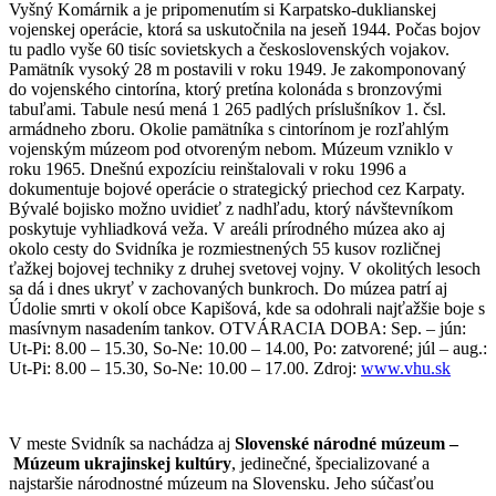
Vyšný Komárnik a je pripomenutím si Karpatsko-duklianskej
vojenskej operácie, ktorá sa uskutočnila na jeseň 1944. Počas bojov
tu padlo vyše 60 tisíc sovietskych a československých vojakov.
Pamätník vysoký 28 m postavili v roku 1949. Je zakomponovaný
do vojenského cintorína, ktorý pretína kolonáda s bronzovými
tabuľami. Tabule nesú mená 1 265 padlých príslušníkov 1. čsl.
armádneho zboru. Okolie pamätníka s cintorínom je rozľahlým
vojenským múzeom pod otvoreným nebom. Múzeum vzniklo v
roku 1965. Dnešnú expozíciu reinštalovali v roku 1996 a
dokumentuje bojové operácie o strategický priechod cez Karpaty.
Bývalé bojisko možno uvidieť z nadhľadu, ktorý návštevníkom
poskytuje vyhliadková veža. V areáli prírodného múzea ako aj
okolo cesty do Svidníka je rozmiestnených 55 kusov rozličnej
ťažkej bojovej techniky z druhej svetovej vojny. V okolitých lesoch
sa dá i dnes ukryť v zachovaných bunkroch. Do múzea patrí aj
Údolie smrti v okolí obce Kapišová, kde sa odohrali najťažšie boje s
masívnym nasadením tankov. OTVÁRACIA DOBA: Sep. – jún:
Ut-Pi: 8.00 – 15.30, So-Ne: 10.00 – 14.00, Po: zatvorené; júl – aug.:
Ut-Pi: 8.00 – 15.30, So-Ne: 10.00 – 17.00. Zdroj:
www.vhu.sk
V meste Svidník sa nachádza aj
Slovenské národné múzeum –
Múzeum ukrajinskej kultúry
, jedinečné, špecializované a
najstaršie národnostné múzeum na Slovensku. Jeho súčasťou