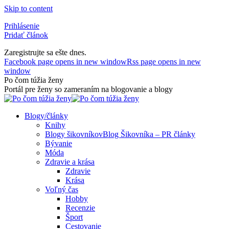
Skip to content
Prihlásenie
Pridať článok
Zaregistrujte sa ešte dnes.
Facebook page opens in new window
Rss page opens in new
window
Po čom túžia ženy
Portál pre ženy so zameraním na blogovanie a blogy
Blogy/články
Knihy
Blogy šikovníkov
Blog Šikovníka – PR články
Bývanie
Móda
Zdravie a krása
Zdravie
Krása
Voľný čas
Hobby
Recenzie
Šport
Cestovanie