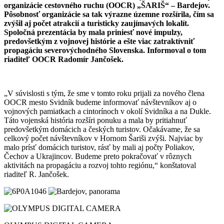
organizácie cestovného ruchu (OOCR) „ŠARIŠ“ – Bardejov.
Pôsobnosť organizácie sa tak výrazne územne rozšírila, čím sa
zvýšil aj počet atrakcií a turisticky zaujímavých lokalít.
Spoločná prezentácia by mala priniesť nové impulzy,
predovšetkým z vojnovej histórie a ešte viac zatraktívniť
propagáciu severovýchodného Slovenska.
Informoval o tom
riaditeľ OOCR
Radomír Jančošek.
„V súvislosti s tým, že sme v tomto roku prijali za nového člena
OOCR mesto Svidník budeme informovať návštevníkov aj o
vojnových pamiatkach a cintorínoch v okolí Svidníka a na Dukle.
Táto vojenská história rozšíri ponuku a mala by pritiahnuť
predovšetkým domácich a českých turistov. Očakávame, že sa
celkový počet návštevníkov v Hornom Šariši zvýši. Najviac by
malo prísť domácich turistov, rásť by mali aj počty Poliakov,
Čechov a Ukrajincov. Budeme preto pokračovať v rôznych
aktivitách na propagáciu a rozvoj tohto regiónu,“ konštatoval
riaditeľ R. Jančošek.