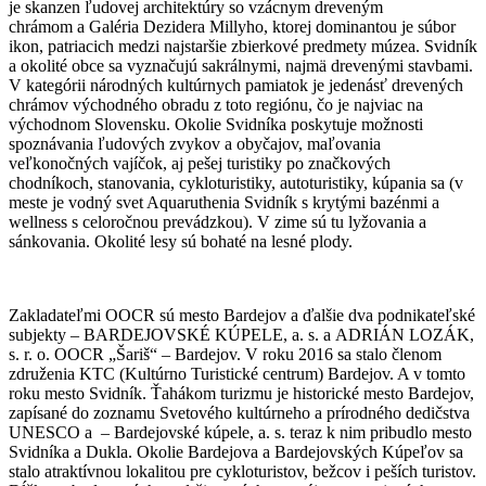
je skanzen ľudovej architektúry so vzácnym dreveným
chrámom a Galéria Dezidera Millyho, ktorej dominantou je súbor
ikon, patriacich medzi najstaršie zbierkové predmety múzea. Svidník
a okolité obce sa vyznačujú sakrálnymi, najmä drevenými stavbami.
V kategórii národných kultúrnych pamiatok je jedenásť drevených
chrámov východného obradu z toto regiónu, čo je najviac na
východnom Slovensku. Okolie Svidníka poskytuje možnosti
spoznávania ľudových zvykov a obyčajov, maľovania
veľkonočných vajíčok, aj pešej turistiky po značkových
chodníkoch, stanovania, cykloturistiky, autoturistiky, kúpania sa (v
meste je vodný svet Aquaruthenia Svidník s krytými bazénmi a
wellness s celoročnou prevádzkou). V zime sú tu lyžovania a
sánkovania. Okolité lesy sú bohaté na lesné plody.
Zakladateľmi OOCR sú mesto Bardejov a ďalšie dva podnikateľské
subjekty – BARDEJOVSKÉ KÚPELE, a. s. a ADRIÁN LOZÁK,
s. r. o. OOCR „Šariš“ – Bardejov. V roku 2016 sa stalo členom
združenia KTC (Kultúrno Turistické centrum) Bardejov. A v tomto
roku mesto Svidník. Ťahákom turizmu je historické mesto Bardejov,
zapísané do zoznamu Svetového kultúrneho a prírodného dedičstva
UNESCO a – Bardejovské kúpele, a. s. teraz k nim pribudlo mesto
Svidníka a Dukla. Okolie Bardejova a Bardejovských Kúpeľov sa
stalo atraktívnou lokalitou pre cykloturistov, bežcov i peších turistov.