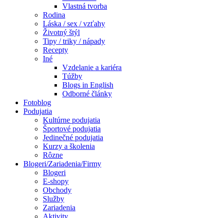
Vlastná tvorba
Rodina
Láska / sex / vzťahy
Životný štýl
Tipy / triky / nápady
Recepty
Iné
Vzdelanie a kariéra
Túžby
Blogs in English
Odborné články
Fotoblog
Podujatia
Kultúrne podujatia
Športové podujatia
Jedinečné podujatia
Kurzy a školenia
Rôzne
Blogeri/Zariadenia/Firmy
Blogeri
E-shopy
Obchody
Služby
Zariadenia
Aktivity