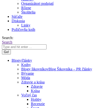
Organizátori podujatí
Rôzne
Školitelia
Súťaže
Diskusia
Linky
Požičovňa kníh
Search:
Search
Blogy/články
Knihy
Blogy šikovníkov
Blog Šikovníka – PR články
Bývanie
Móda
Zdravie a krása
Zdravie
Krása
Voľný čas
Hobby
Recenzie