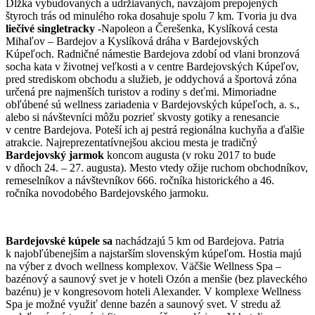
Dĺžka vybudovaných a udržiavaných, navzájom prepojených
štyroch trás od minulého roka dosahuje spolu 7 km. Tvoria ju dva
liečivé singletracky
-Napoleon a Čerešenka, Kyslíková cesta
Mihaľov – Bardejov a Kyslíková dráha v Bardejovských
Kúpeľoch. Radničné námestie Bardejova zdobí od vlani bronzová
socha kata v životnej veľkosti a v centre Bardejovských Kúpeľov,
pred strediskom obchodu a služieb, je oddychová a športová zóna
určená pre najmenších turistov a rodiny s deťmi. Mimoriadne
obľúbené sú wellness zariadenia v Bardejovských kúpeľoch, a. s.,
alebo si návštevníci môžu pozrieť skvosty gotiky a renesancie
v centre Bardejova. Poteší ich aj pestrá regionálna kuchyňa a ďalšie
atrakcie. Najreprezentatívnejšou akciou mesta je tradičný
Bardejovský jarmok
koncom augusta (v roku 2017 to bude
v dňoch 24. – 27. augusta). Mesto vtedy ožije ruchom obchodníkov,
remeselníkov a návštevníkov 666. ročníka historického a 46.
ročníka novodobého Bardejovského jarmoku.
Bardejovské kúpele sa
nachádzajú 5 km od Bardejova. Patria
k najobľúbenejším a najstarším slovenským kúpeľom. Hostia majú
na výber z dvoch wellness komplexov. Väčšie Wellness Spa –
bazénový a saunový svet je v hoteli Ozón a menšie (bez plaveckého
bazénu) je v kongresovom hoteli Alexander. V komplexe Wellness
Spa je možné využiť denne bazén a saunový svet. V stredu až