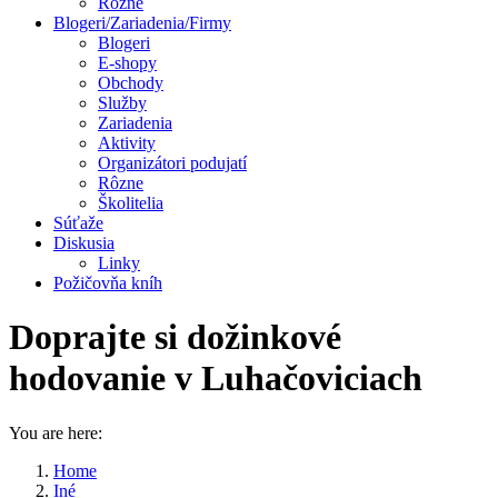
Rôzne
Blogeri/Zariadenia/Firmy
Blogeri
E-shopy
Obchody
Služby
Zariadenia
Aktivity
Organizátori podujatí
Rôzne
Školitelia
Súťaže
Diskusia
Linky
Požičovňa kníh
Doprajte si dožinkové
hodovanie v Luhačoviciach
You are here:
Home
Iné