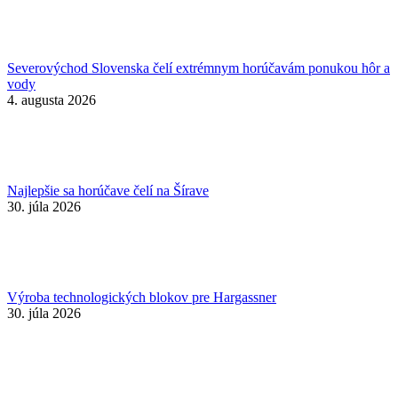
Severovýchod Slovenska čelí extrémnym horúčavám ponukou hôr a
vody
4. augusta 2026
Najlepšie sa horúčave čelí na Šírave
30. júla 2026
Výroba technologických blokov pre Hargassner
30. júla 2026