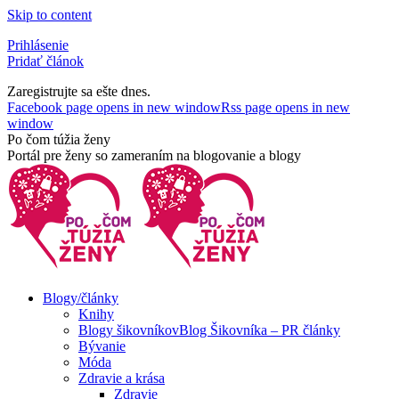
Skip to content
Prihlásenie
Pridať článok
Zaregistrujte sa ešte dnes.
Facebook page opens in new window
Rss page opens in new
window
Po čom túžia ženy
Portál pre ženy so zameraním na blogovanie a blogy
Blogy/články
Knihy
Blogy šikovníkov
Blog Šikovníka – PR články
Bývanie
Móda
Zdravie a krása
Zdravie