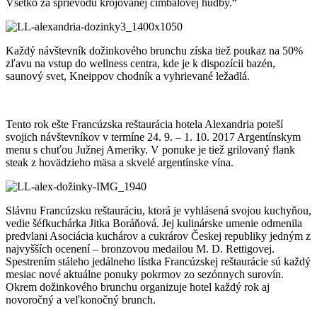
Všetko za sprievodu krojovanej cimbalovej hudby.“
Každý návštevník dožinkového brunchu získa tiež poukaz na 50%
zľavu na vstup do wellness centra, kde je k dispozícii bazén,
saunový svet, Kneippov chodník a vyhrievané ležadlá.
Tento rok ešte Francúzska reštaurácia hotela Alexandria poteší
svojich návštevníkov v termíne 24. 9. – 1. 10. 2017 Argentínskym
menu s chuťou Južnej Ameriky. V ponuke je tiež grilovaný flank
steak z hovädzieho mäsa a skvelé argentínske vína.
Slávnu Francúzsku reštauráciu, ktorá je vyhlásená svojou kuchyňou,
vedie šéfkuchárka Jitka Boráňová. Jej kulinárske umenie odmenila
predvlani Asociácia kuchárov a cukrárov Českej republiky jedným z
najvyšších ocenení – bronzovou medailou M. D. Rettigovej.
Spestrením stáleho jedálneho lístka Francúzskej reštaurácie sú každý
mesiac nové aktuálne ponuky pokrmov zo sezónnych surovín.
Okrem dožinkového brunchu organizuje hotel každý rok aj
novoročný a veľkonočný brunch.