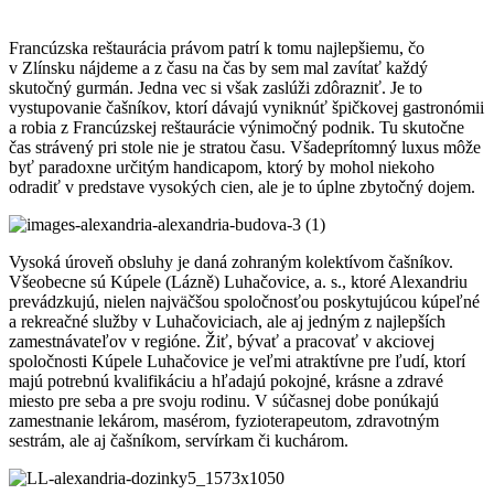
Francúzska reštaurácia právom patrí k tomu najlepšiemu, čo
v Zlínsku nájdeme a z času na čas by sem mal zavítať každý
skutočný gurmán. Jedna vec si však zaslúži zdôrazniť. Je to
vystupovanie čašníkov, ktorí dávajú vyniknúť špičkovej gastronómii
a robia z Francúzskej reštaurácie výnimočný podnik. Tu skutočne
čas strávený pri stole nie je stratou času. Všadeprítomný luxus môže
byť paradoxne určitým handicapom, ktorý by mohol niekoho
odradiť v predstave vysokých cien, ale je to úplne zbytočný dojem.
Vysoká úroveň obsluhy je daná zohraným kolektívom čašníkov.
Všeobecne sú Kúpele (Lázně) Luhačovice, a. s., ktoré Alexandriu
prevádzkujú, nielen najväčšou spoločnosťou poskytujúcou kúpeľné
a rekreačné služby v Luhačoviciach, ale aj jedným z najlepších
zamestnávateľov v regióne. Žiť, bývať a pracovať v akciovej
spoločnosti Kúpele Luhačovice je veľmi atraktívne pre ľudí, ktorí
majú potrebnú kvalifikáciu a hľadajú pokojné, krásne a zdravé
miesto pre seba a pre svoju rodinu. V súčasnej dobe ponúkajú
zamestnanie lekárom, masérom, fyzioterapeutom, zdravotným
sestrám, ale aj čašníkom, servírkam či kuchárom.