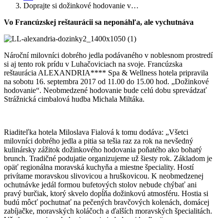
Doprajte si dožinkové hodovanie v…
Vo Francúzskej reštaurácii sa neponáhľa, ale vychutnáva
Nároční milovníci dobrého jedla podávaného v noblesnom prostredí
si aj tento rok prídu v Luhačoviciach na svoje. Francúzska
reštaurácia ALEXANDRIA**** Spa & Wellness hotela pripravila
na sobotu 16. septembra 2017 od 11.00 do 15.00 hod. „Dožinkové
hodovanie“. Neobmedzené hodovanie bude celú dobu sprevádzať
Strážnická cimbalová hudba Michala Miltáka.
Riaditeľka hotela Miloslava Fialová k tomu dodáva: „Všetci
milovníci dobrého jedla a pitia sa tešia raz za rok na nevšedný
kulinársky zážitok dožinkového hodovania poňatého ako bohatý
brunch. Tradičné podujatie organizujeme už šiesty rok. Základom je
opäť regionálna moravská kuchyňa a miestne špeciality. Hostí
privítame moravskou slivovicou a hruškovicou. K neobmedzenej
ochutnávke jedál formou bufetových stolov nebude chýbať ani
pravý burčiak, ktorý skvelo dopĺňa dožinkovú atmosféru. Hostia si
budú môcť pochutnať na pečených bravčových kolenách, domácej
zabíjačke, moravských koláčoch a ďalších moravských špecialitách.