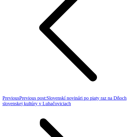
Previous
Previous post:
Slovenskí novinári po piaty raz na Dňoch
slovenskej kultúry v Luhačoviciach