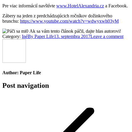
Pre viac informácií navštívte
www.HotelAlexandria.cz
a Facebook.
Zábery na jeden z predchádzajúcich ročníkov dožinkového
brunchu:
https://www.youtube.com/watch?v=wdwyxwh03yM
0
Ak sa vám tento článok páčil, dajte hlas autorovi!
Category:
Iné
By
Paper Life
13. septembra 2017
Leave a comment
Author:
Paper Life
Post navigation