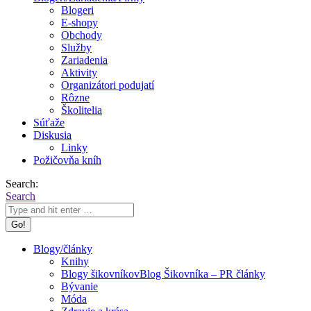
Blogeri
E-shopy
Obchody
Služby
Zariadenia
Aktivity
Organizátori podujatí
Rôzne
Školitelia
Súťaže
Diskusia
Linky
Požičovňa kníh
Search:
Search
Blogy/články
Knihy
Blogy šikovníkov
Blog Šikovníka – PR články
Bývanie
Móda