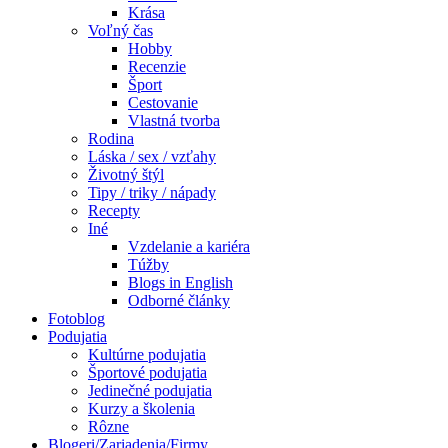
Krása
Voľný čas
Hobby
Recenzie
Šport
Cestovanie
Vlastná tvorba
Rodina
Láska / sex / vzťahy
Životný štýl
Tipy / triky / nápady
Recepty
Iné
Vzdelanie a kariéra
Túžby
Blogs in English
Odborné články
Fotoblog
Podujatia
Kultúrne podujatia
Športové podujatia
Jedinečné podujatia
Kurzy a školenia
Rôzne
Blogeri/Zariadenia/Firmy