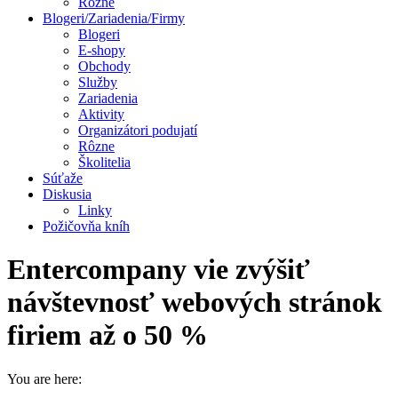
Rôzne
Blogeri/Zariadenia/Firmy
Blogeri
E-shopy
Obchody
Služby
Zariadenia
Aktivity
Organizátori podujatí
Rôzne
Školitelia
Súťaže
Diskusia
Linky
Požičovňa kníh
Entercompany vie zvýšiť
návštevnosť webových stránok
firiem až o 50 %
You are here: