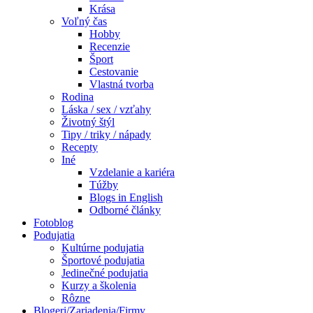
Krása
Voľný čas
Hobby
Recenzie
Šport
Cestovanie
Vlastná tvorba
Rodina
Láska / sex / vzťahy
Životný štýl
Tipy / triky / nápady
Recepty
Iné
Vzdelanie a kariéra
Túžby
Blogs in English
Odborné články
Fotoblog
Podujatia
Kultúrne podujatia
Športové podujatia
Jedinečné podujatia
Kurzy a školenia
Rôzne
Blogeri/Zariadenia/Firmy