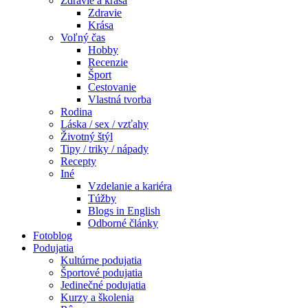
Zdravie a krása
Zdravie
Krása
Voľný čas
Hobby
Recenzie
Šport
Cestovanie
Vlastná tvorba
Rodina
Láska / sex / vzťahy
Životný štýl
Tipy / triky / nápady
Recepty
Iné
Vzdelanie a kariéra
Túžby
Blogs in English
Odborné články
Fotoblog
Podujatia
Kultúrne podujatia
Športové podujatia
Jedinečné podujatia
Kurzy a školenia