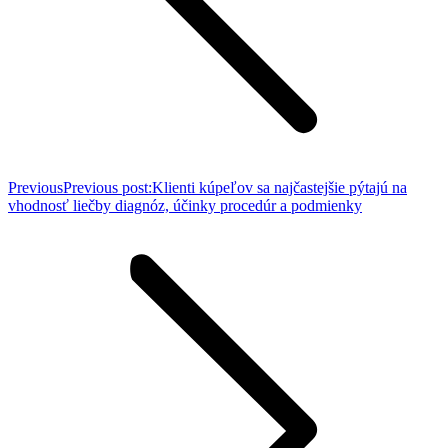
Previous
Previous post:
Klienti kúpeľov sa najčastejšie pýtajú na
vhodnosť liečby diagnóz, účinky procedúr a podmienky