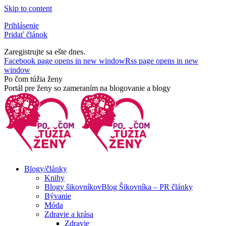
Skip to content
Prihlásenie
Pridať článok
Zaregistrujte sa ešte dnes.
Facebook page opens in new window
Rss page opens in new
window
Po čom túžia ženy
Portál pre ženy so zameraním na blogovanie a blogy
Blogy/články
Knihy
Blogy šikovníkov
Blog Šikovníka – PR články
Bývanie
Móda
Zdravie a krása
Zdravie