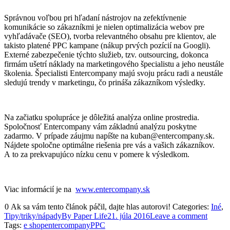
Správnou voľbou pri hľadaní nástrojov na zefektívnenie
komunikácie so zákazníkmi je nielen optimalizácia webov pre
vyhľadávače (SEO), tvorba relevantného obsahu pre klientov, ale
takisto platené PPC kampane (nákup prvých pozícií na Googli).
Externé zabezpečenie týchto služieb, tzv. outsourcing, dokonca
firmám ušetrí náklady na marketingového špecialistu a jeho neustále
školenia. Špecialisti Entercompany majú svoju prácu radi a neustále
sledujú trendy v marketingu, čo prináša zákazníkom výsledky.
Na začiatku spolupráce je dôležitá analýza online prostredia.
Spoločnosť Entercompany vám základnú analýzu poskytne
zadarmo. V prípade záujmu napíšte na kuban@entercompany.sk.
Nájdete spoločne optimálne riešenia pre vás a vašich zákazníkov.
A to za prekvapujúco nízku cenu v pomere k výsledkom.
Viac informácií je na
www.entercompany.sk
0
Ak sa vám tento článok páčil, dajte hlas autorovi!
Categories:
Iné
,
Tipy/triky/nápady
By
Paper Life
21. júla 2016
Leave a comment
Tags:
e shop
entercompany
PPC