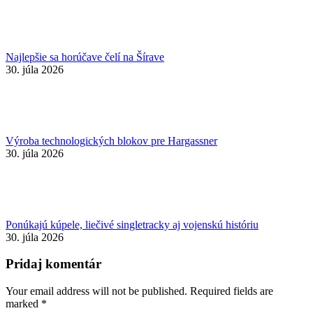
Najlepšie sa horúčave čelí na Šírave
30. júla 2026
Výroba technologických blokov pre Hargassner
30. júla 2026
Ponúkajú kúpele, liečivé singletracky aj vojenskú históriu
30. júla 2026
Pridaj komentár
Your email address will not be published. Required fields are
marked
*