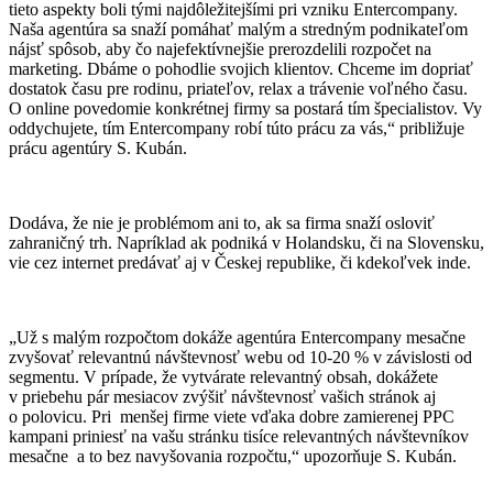
tieto aspekty boli tými najdôležitejšími pri vzniku Entercompany.
Naša agentúra sa snaží pomáhať malým a stredným podnikateľom
nájsť spôsob, aby čo najefektívnejšie prerozdelili rozpočet na
marketing. Dbáme o pohodlie svojich klientov. Chceme im dopriať
dostatok času pre rodinu, priateľov, relax a trávenie voľného času.
O online povedomie konkrétnej firmy sa postará tím špecialistov. Vy
oddychujete, tím Entercompany robí túto prácu za vás,“ približuje
prácu agentúry S. Kubán.
Dodáva, že nie je problémom ani to, ak sa firma snaží osloviť
zahraničný trh. Napríklad ak podniká v Holandsku, či na Slovensku,
vie cez internet predávať aj v Českej republike, či kdekoľvek inde.
„Už s malým rozpočtom dokáže agentúra Entercompany mesačne
zvyšovať relevantnú návštevnosť webu od 10-20 % v závislosti od
segmentu. V prípade, že vytvárate relevantný obsah, dokážete
v priebehu pár mesiacov zvýšiť návštevnosť vašich stránok aj
o polovicu. Pri menšej firme viete vďaka dobre zamierenej PPC
kampani priniesť na vašu stránku tisíce relevantných návštevníkov
mesačne a to bez navyšovania rozpočtu,“ upozorňuje S. Kubán.