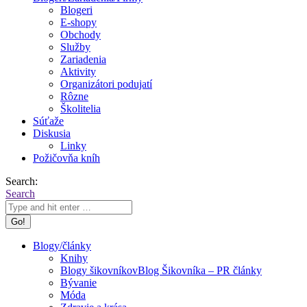
Blogeri
E-shopy
Obchody
Služby
Zariadenia
Aktivity
Organizátori podujatí
Rôzne
Školitelia
Súťaže
Diskusia
Linky
Požičovňa kníh
Search:
Search
Blogy/články
Knihy
Blogy šikovníkov
Blog Šikovníka – PR články
Bývanie
Móda