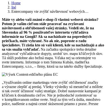
Home
Iné
Entercompany vie zvýšiť návštevnosť webových…
Máte vy alebo vaši známi e-shop či vlastnú webovú stránku?
Potom je vašim cieľom stále pracovať na zvyšovaní
návštevnosti a obľúbenosti vašej stránky. Vedeli ste, že na
Slovensku až 96 % používateľov internetu vyhľadáva
informácie na Googli? Ak sa nachádzate na popredných
priečkach, máte vyhrané. No ak nie, poproste o radu
špecialistov. Tí zistia kto sú vaši klienti, kde sa nachádzajú a ako
sa vás snažia vyhľadať.
Na začiatku spolupráce treba detailne
analyzovať vyhľadávacie dopyty, urobiť tzv. mapu kľúčových slov.
Tá slúži podobne ako bežná mapa. Vďaka nej sa orientujete vo
svete internetu. Informuje o tom Simona Kubán, riaditeľka
Entercompany, s.r.o., – firmy, ktorá sa na takéto služby špecializuje.
„Využívaním online marketingu viete zvýšiť obľúbenosť značky
a výrazne zlepšiť aj predaj. Všetky výsledky sú merateľné a môžete
si tak overiť účinnosť vašej stratégie. Dobré nastavenie kampaní je
kľúčom k dosiahnutiu cieľov. Nie je jednoduché zorientovať sa
v komplikovanom online svete. Stojí za tým veľa úsilia, množstvo
práce, nadšenie a najmä cenné skúsenosti priamo z praxe. Presne