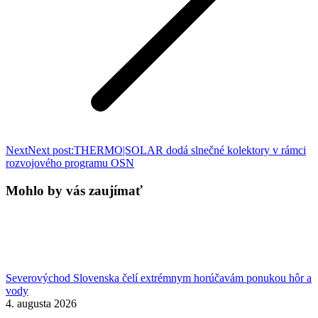
Next
Next post:
THERMO|SOLAR dodá slnečné kolektory v rámci
rozvojového programu OSN
Mohlo by vás zaujímať
Severovýchod Slovenska čelí extrémnym horúčavám ponukou hôr a
vody
4. augusta 2026