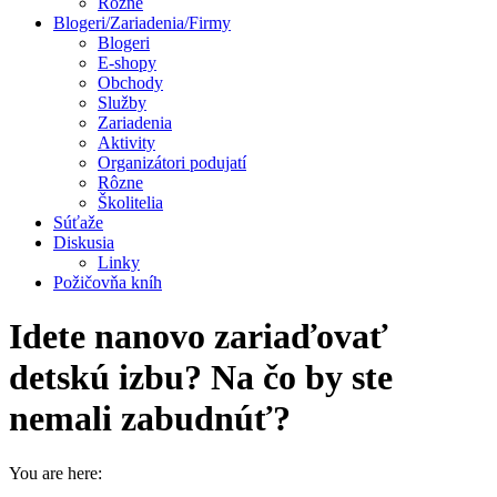
Rôzne
Blogeri/Zariadenia/Firmy
Blogeri
E-shopy
Obchody
Služby
Zariadenia
Aktivity
Organizátori podujatí
Rôzne
Školitelia
Súťaže
Diskusia
Linky
Požičovňa kníh
Idete nanovo zariaďovať
detskú izbu? Na čo by ste
nemali zabudnúť?
You are here: