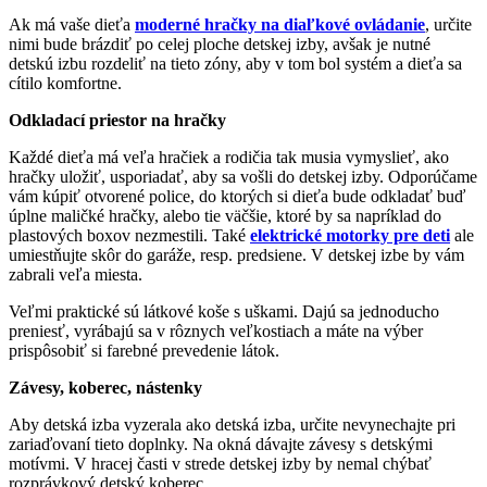
Ak má vaše dieťa
moderné hračky na diaľkové ovládanie
, určite
nimi bude brázdiť po celej ploche detskej izby, avšak je nutné
detskú izbu rozdeliť na tieto zóny, aby v tom bol systém a dieťa sa
cítilo komfortne.
Odkladací priestor na hračky
Každé dieťa má veľa hračiek a rodičia tak musia vymyslieť, ako
hračky uložiť, usporiadať, aby sa vošli do detskej izby. Odporúčame
vám kúpiť otvorené police, do ktorých si dieťa bude odkladať buď
úplne maličké hračky, alebo tie väčšie, ktoré by sa napríklad do
plastových boxov nezmestili. Také
elektrické motorky pre deti
ale
umiestňujte skôr do garáže, resp. predsiene. V detskej izbe by vám
zabrali veľa miesta.
Veľmi praktické sú látkové koše s uškami. Dajú sa jednoducho
preniesť, vyrábajú sa v rôznych veľkostiach a máte na výber
prispôsobiť si farebné prevedenie látok.
Závesy, koberec, nástenky
Aby detská izba vyzerala ako detská izba, určite nevynechajte pri
zariaďovaní tieto doplnky. Na okná dávajte závesy s detskými
motívmi. V hracej časti v strede detskej izby by nemal chýbať
rozprávkový detský koberec.