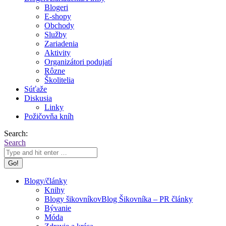
Blogeri
E-shopy
Obchody
Služby
Zariadenia
Aktivity
Organizátori podujatí
Rôzne
Školitelia
Súťaže
Diskusia
Linky
Požičovňa kníh
Search:
Search
Blogy/články
Knihy
Blogy šikovníkov
Blog Šikovníka – PR články
Bývanie
Móda