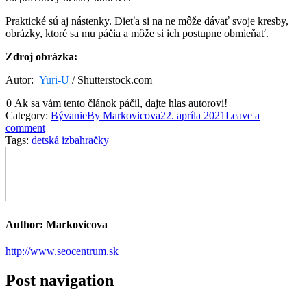
Praktické sú aj nástenky. Dieťa si na ne môže dávať svoje kresby,
obrázky, ktoré sa mu páčia a môže si ich postupne obmieňať.
Zdroj obrázka:
Autor:
Yuri-U
/ Shutterstock.com
0
Ak sa vám tento článok páčil, dajte hlas autorovi!
Category:
Bývanie
By
Markovicova
22. apríla 2021
Leave a
comment
Tags:
detská izba
hračky
Author:
Markovicova
http://www.seocentrum.sk
Post navigation