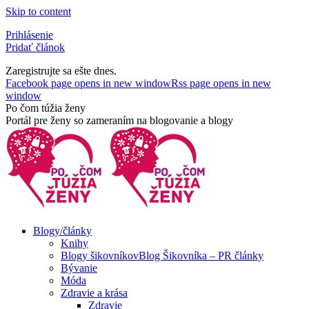
Skip to content
Prihlásenie
Pridať článok
Zaregistrujte sa ešte dnes.
Facebook page opens in new window
Rss page opens in new
window
Po čom túžia ženy
Portál pre ženy so zameraním na blogovanie a blogy
Blogy/články
Knihy
Blogy šikovníkov
Blog Šikovníka – PR články
Bývanie
Móda
Zdravie a krása
Zdravie