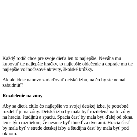
Každý rodič chce pre svoje dieťa len to najlepšie. Neváha mu
kupovať tie najlepšie hračky, to najlepšie oblečenie a dopraje mu tie
najlepšie voľnočasové aktivity, školské krúžky.
Ak ale idete nanovo zariaďovať detskú izbu, na čo by ste nemali
zabudnúť?
Rozdelenie na zóny
Aby sa dieťa cítilo čo najlepšie vo svojej detskej izbe, je potrebné
rozdeliť ju na zóny. Detská izba by mala byť rozdelená na tri zóny –
na hraciu, študijnú a spaciu. Spacia časť by mala byť ďalej od okna,
len s tým rozdielom, že nesmie byť ihneď za dverami. Hracia časť
by mala byť v strede detskej izby a študijná časť by mala byť pod
oknom.