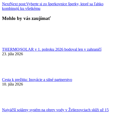
Next
Next post:
Vyberte si zo šperkovnice šperky, ktoré sa ľahko
kombinujú ku všetkému
Mohlo by vás zaujímať
THERMO|SOLAR v 1. polroku 2026 bodoval len v zahraničí
23. júla 2026
Cesta k prežitiu: Inovácie a silné partnerstvo
10. júla 2026
Najväčší solárny systém na ohrev vody v Želiezovciach slúži už 15