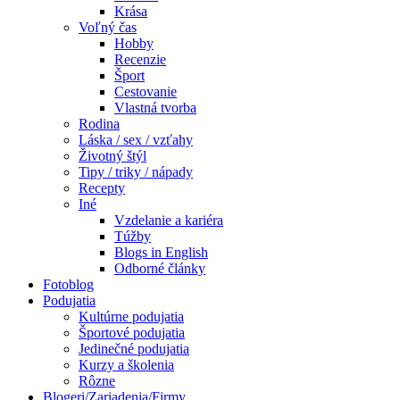
Krása
Voľný čas
Hobby
Recenzie
Šport
Cestovanie
Vlastná tvorba
Rodina
Láska / sex / vzťahy
Životný štýl
Tipy / triky / nápady
Recepty
Iné
Vzdelanie a kariéra
Túžby
Blogs in English
Odborné články
Fotoblog
Podujatia
Kultúrne podujatia
Športové podujatia
Jedinečné podujatia
Kurzy a školenia
Rôzne
Blogeri/Zariadenia/Firmy