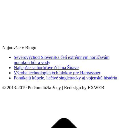
Najnovšie v Blogu
Severovýchod Slovenska čelí extrémnym horúčavám
ponukou hôr a vody
Najlepšie sa horúčave čelí na Šírave
Výroba technologických blokov pre Hargassner
Ponúkajú kúpele, liečivé singletracky aj vojenskú históriu
© 2013-2019 Po čom túžia ženy | Redesign by EXWEB