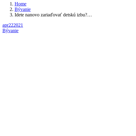
Home
Bývanie
Idete nanovo zariaďovať detskú izbu?…
apr
22
2021
Bývanie