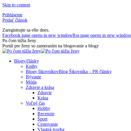
Skip to content
Prihlásenie
Pridať článok
Zaregistrujte sa ešte dnes.
Facebook page opens in new window
Rss page opens in new windo
Po čom túžia ženy
Portál pre ženy so zameraním na blogovanie a blogy
Blogy/články
Knihy
Blogy šikovníkov
Blog Šikovníka – PR články
Bývanie
Móda
Zdravie a krása
Zdravie
Krása
Voľný čas
Hobby
Recenzie
Šport
Cestovanie
Vlastná tvorba