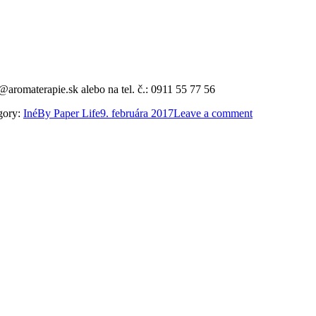
@aromaterapie.sk alebo na tel. č.: 0911 55 77 56
gory:
Iné
By
Paper Life
9. februára 2017
Leave a comment