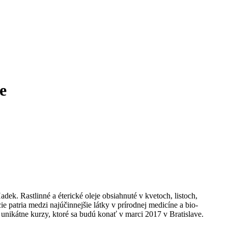
e
dek. Rastlinné a éterické oleje obsiahnuté v kvetoch, listoch,
cie patria medzi najúčinnejšie látky v prírodnej medicíne a bio-
2 unikátne kurzy, ktoré sa budú konať v marci 2017 v Bratislave.