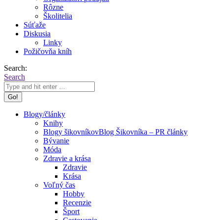
Rôzne
Školitelia
Súťaže
Diskusia
Linky
Požičovňa kníh
Search:
Search
Blogy/články
Knihy
Blogy šikovníkov
Blog Šikovníka – PR články
Bývanie
Móda
Zdravie a krása
Zdravie
Krása
Voľný čas
Hobby
Recenzie
Šport