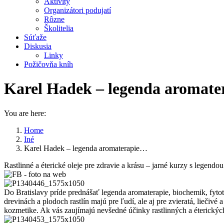
Aktivity
Organizátori podujatí
Rôzne
Školitelia
Súťaže
Diskusia
Linky
Požičovňa kníh
Karel Hadek – legenda aromater
You are here:
Home
Iné
Karel Hadek – legenda aromaterapie…
Rastlinné a éterické oleje pre zdravie a krásu – jarné kurzy s legendo
Do Bratislavy príde prednášať legenda aromaterapie, biochemik, fytote
drevinách a plodoch rastlín majú pre ľudí, ale aj pre zvieratá, liečivé
kozmetike. Ak vás zaujímajú nevšedné účinky rastlinných a éterických 