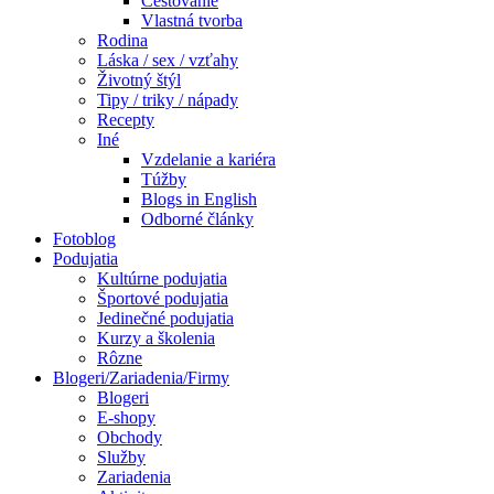
Cestovanie
Vlastná tvorba
Rodina
Láska / sex / vzťahy
Životný štýl
Tipy / triky / nápady
Recepty
Iné
Vzdelanie a kariéra
Túžby
Blogs in English
Odborné články
Fotoblog
Podujatia
Kultúrne podujatia
Športové podujatia
Jedinečné podujatia
Kurzy a školenia
Rôzne
Blogeri/Zariadenia/Firmy
Blogeri
E-shopy
Obchody
Služby
Zariadenia