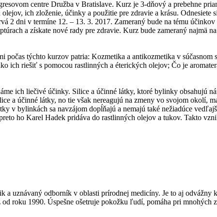
ongresovom centre Družba v Bratislave. Kurz je 3-dňový a prebehne p
 olejov, ich zloženie, účinky a použitie pre zdravie a krásu. Odnesiete 
vá 2 dni v termíne 12. – 13. 3. 2017. Zameraný bude na tému účinkov a 
eptúrach a získate nové rady pre zdravie. Kurz bude zameraný najmä na 
 počas týchto kurzov patria: Kozmetika a antikozmetika v súčasnom s
o ich riešiť s pomocou rastlinných a éterických olejov; Čo je aromater
náme ich liečivé účinky. Silice a účinné látky, ktoré bylinky obsahujú
ce a účinné látky, no tie však nereagujú na zmeny vo svojom okolí, maj
látky v bylinkách sa navzájom dopĺňajú a nemajú také nežiadúce vedľaj
 a preto ho Karel Hadek pridáva do rastlinných olejov a tukov. Takto vzn
mik a uznávaný odborník v oblasti prírodnej medicíny. Je to aj odvážny
 od roku 1990. Úspešne ošetruje pokožku ľudí, pomáha pri mnohých z