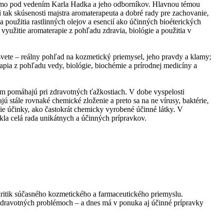
riamo pod vedením Karla Hadka a jeho odborníkov. Hlavnou témou
si tak skúsenosti majstra aromaterapeuta a dobré rady pre zachovanie,
použitia rastlinných olejov a esencií ako účinných bioéterických
využitie aromaterapie z pohľadu zdravia, biológie a použitia v
vete – reálny pohľad na kozmetický priemysel, jeho pravdy a klamy;
apia z pohľadu vedy, biológie, biochémie a prírodnej medicíny a
 nám pomáhajú pri zdravotných ťažkostiach. V dobe vyspelosti
ú stále rovnaké chemické zloženie a preto sa na ne vírusy, baktérie,
šie účinky, ako častokrát chemicky vyrobené účinné látky. V
ikla celá rada unikátnych a účinných prípravkov.
 kritik súčasného kozmetického a farmaceutického priemyslu.
dravotných problémoch – a dnes má v ponuka aj účinné prípravky