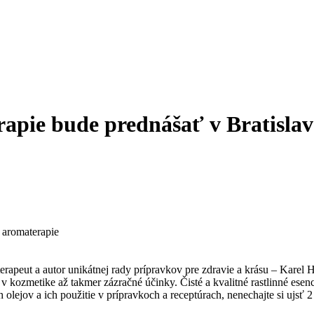
apie bude prednášať v Bratislav
u aromaterapie
rapeut a autor unikátnej rady prípravkov pre zdravie a krásu – Karel Ha
 a v kozmetike až takmer zázračné účinky. Čisté a kvalitné rastlinné esen
olejov a ich použitie v prípravkoch a receptúrach, nenechajte si ujsť 