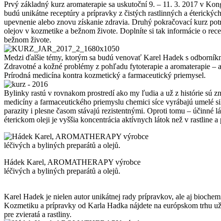
Prvý základný kurz aromaterapie sa uskutoční 9. – 11. 3. 2017 v K
budú unikátne receptúry a prípravky z čistých rastlinných a éterických
upevnenie alebo znovu získanie zdravia. Druhý pokračovací kurz potr
olejov v kozmetike a bežnom živote. Doplníte si tak informácie o rec
bežnom živote.
Medzi ďalšie témy, ktorým sa budú venovať Karel Hadek s odborníkmi
Zdravotné a kožné problémy z pohľadu fytoterapie a aromaterapie – ak
Prírodná medicína kontra kozmetický a farmaceutický priemysel.
Bylinky rastú v rovnakom prostredí ako my ľudia a už z histórie sú z
medicíny a farmaceutického priemyslu chemici síce vyrábajú umelé sili
parazity i plesne časom stávajú rezistentnými. Oproti tomu – účinné 
éterickom oleji je vyššia koncentrácia aktívnych látok než v rastline
Hádek Karel, AROMATHERAPY výrobce
léčivých a byliných preparátů a olejů.
Karel Hadek je nielen autor unikátnej rady prípravkov, ale aj bioche
Kozmetiku a prípravky od Karla Hadka nájdete na európskom trhu už
pre zvieratá a rastliny.