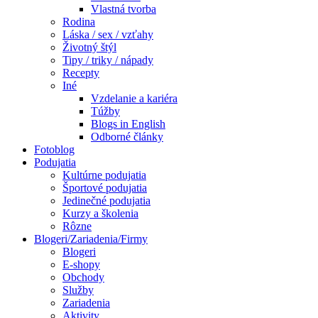
Vlastná tvorba
Rodina
Láska / sex / vzťahy
Životný štýl
Tipy / triky / nápady
Recepty
Iné
Vzdelanie a kariéra
Túžby
Blogs in English
Odborné články
Fotoblog
Podujatia
Kultúrne podujatia
Športové podujatia
Jedinečné podujatia
Kurzy a školenia
Rôzne
Blogeri/Zariadenia/Firmy
Blogeri
E-shopy
Obchody
Služby
Zariadenia
Aktivity