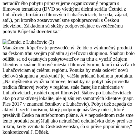
netradičného pobytu pripravujeme organizovaný program s
filmovou tematikou (DVD so všetkými dielmi seriálu Četníci z
Luhačovíc, brožúra o filmových Luhačoviciach, beseda, zájazd,
atď.), pri ktorého zostavovaní sme spolupracovali s Českou
televíziou. Základom sú služby zodpovedajúce osvedčenému
pobytu Kúpeľná dovolenka.“
Manažment kúpeľov je presvedčený, že ide o výnimočný produkt
na českom trhu svojim poňatím aj cieľovou skupinou. Snahou bolo
odlíšiť sa od ostatných poskytovateľov na trhu a využiť záujem
klientov o známe filmové miesta i filmovú tvorbu, ktorá má vzťah k
Luhačoviciam aj celému regiónu. Ponuka by mala osloviť novú
cieľovú skupinu a poskytnúť jej väčšiu pridanú hodnotu produktu.
„Na myšlienku využitia filmovej tematiky na pobyt nás priviedla
tradícia filmovej tvorby v regióne, stále častejšie nakrúcanie v
Luhačoviciach, rastúci dopyt filmových štábov po Luhačoviciach
ako po atraktívnej lokalite, ale aj záujem samotných klientov (napr.
Ples 2017 v znamení četníkov z Luhačovíc). Pobyt tiež zapadá do
aktivít CzechTourismu, ktorý podporuje návštevy miest, ktoré
preslávili Česko na striebornom plátne. A v neposlednom rade sme
tento produkt zamýšľali ako netradičnú ochutnávku doby pred sto
rokmi, kedy vznikalo Československo, čo si práve pripomíname,“
konkretizoval J. Dědek.