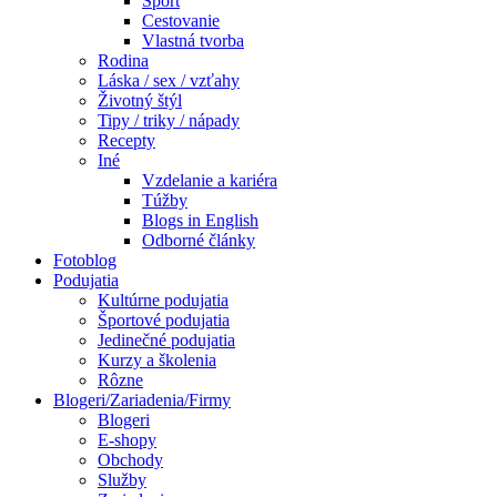
Šport
Cestovanie
Vlastná tvorba
Rodina
Láska / sex / vzťahy
Životný štýl
Tipy / triky / nápady
Recepty
Iné
Vzdelanie a kariéra
Túžby
Blogs in English
Odborné články
Fotoblog
Podujatia
Kultúrne podujatia
Športové podujatia
Jedinečné podujatia
Kurzy a školenia
Rôzne
Blogeri/Zariadenia/Firmy
Blogeri
E-shopy
Obchody
Služby