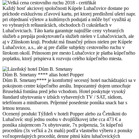
Každý hosť akciovej spoločnosti Kúpele Luhačovice dostane po
príchode exkluzívnu zľavovú kartu, pri ktorej predložení ušetrí napr.
pri objednaní výletov a kultúrnych podujatí a môže byť využitá aj
vo vybraných reštauráciách, obchodoch či cukrárňach v
Luhačoviciach. Táto karta garantuje najnižšie ceny vybraných
služieb a prepája poskytovateľa služieb nielen v Luhačoviciach, ale
aj v Zlínskom kraji. Produkt má finančný prínos nielen pre Kúpele
Luhačovice, a.s., ale aj pre ďalšie subjekty cestovného ruchu v
širokom okolí. Prínosom pre mesto Luhačovice je platba kúpeľného
poplatku, ktorý prispieva k rozvoju celého kúpeľného miesta.
Dům B. Smetany **** alias hotel Popper
Dům B. Smetany**** je komfortný secesný hotel nachádzajúci sa v
pokojnom centre kúpeľného areálu. Impozantný dojem umocňuje
Bruselská fontána pred jeho vchodom. Hotel poskytuje vysoký
štandard ubytovania v izbách vybavených TV / SAT, rádiom,
telefónom a minibarom. Príjemné posedenie ponúka snack bar s
letnou terasou.
Ocenený produkt Týždeň v hoteli Popper alebo za Četníkmi do
Luhačovíc stojí jednu osobu v dvojlôžkovej izbe cca 473 € a
ponúka záujemcom 7x ubytovanie, 7x polpenzia, 5x kúpeľnú
procedúru (3x veľkú a 2x malú) podľa vlastného výberu z ponuky
voľnopredajných procedúr, denne pitnú kúru luhačovických