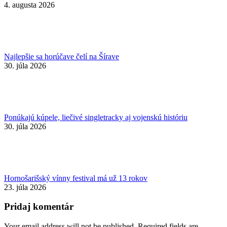
4. augusta 2026
Najlepšie sa horúčave čelí na Šírave
30. júla 2026
Ponúkajú kúpele, liečivé singletracky aj vojenskú históriu
30. júla 2026
Hornošarišský vínny festival má už 13 rokov
23. júla 2026
Pridaj komentár
Your email address will not be published. Required fields are