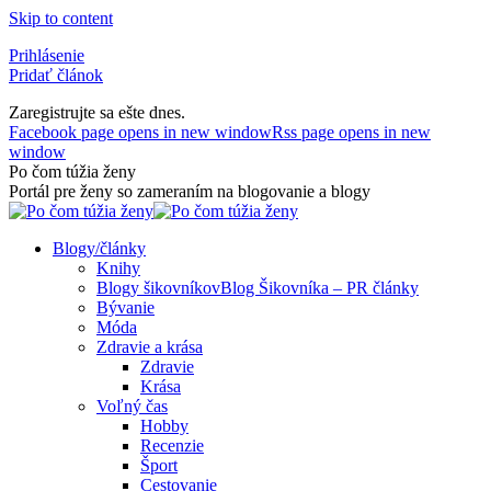
Skip to content
Prihlásenie
Pridať článok
Zaregistrujte sa ešte dnes.
Facebook page opens in new window
Rss page opens in new
window
Po čom túžia ženy
Portál pre ženy so zameraním na blogovanie a blogy
Blogy/články
Knihy
Blogy šikovníkov
Blog Šikovníka – PR články
Bývanie
Móda
Zdravie a krása
Zdravie
Krása
Voľný čas
Hobby
Recenzie
Šport
Cestovanie