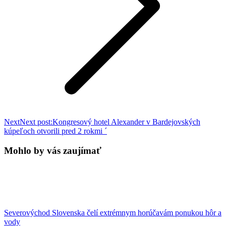
Next
Next post:
Kongresový hotel Alexander v Bardejovských
kúpeľoch otvorili pred 2 rokmi ´
Mohlo by vás zaujímať
Severovýchod Slovenska čelí extrémnym horúčavám ponukou hôr a
vody