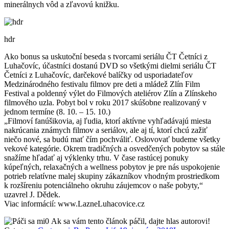
minerálnych vôd a zľavovú knižku.
hdr
Ako bonus sa uskutoční beseda s tvorcami seriálu ČT Četníci z
Luhačovíc, účastníci dostanú DVD so všetkými dielmi seriálu ČT
Četníci z Luhačovíc, darčekové balíčky od usporiadateľov
Medzinárodného festivalu filmov pre deti a mládež Zlín Film
Festival a poldenný výlet do Filmových ateliérov Zlín a Zlínskeho
filmového uzla. Pobyt bol v roku 2017 skúšobne realizovaný v
jednom termíne (8. 10. – 15. 10.)
„Filmoví fanúšikovia, aj ľudia, ktorí aktívne vyhľadávajú miesta
nakrúcania známych filmov a seriálov, ale aj tí, ktorí chcú zažiť
niečo nové, sa budú mať čím pochváliť. Oslovovať budeme všetky
vekové kategórie. Okrem tradičných a osvedčených pobytov sa stále
snažíme hľadať aj výklenky trhu. V čase rastúcej ponuky
kúpeľných, relaxačných a wellness pobytov je pre nás uspokojenie
potrieb relatívne malej skupiny zákazníkov vhodným prostriedkom
k rozšíreniu potenciálneho okruhu záujemcov o naše pobyty,“
uzavrel J. Dědek.
Viac informácií: www.LazneLuhacovice.cz
0
Ak sa vám tento článok páčil, dajte hlas autorovi!