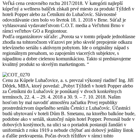
Veľká cena cestovného ruchu 2017/2018. V kategórii najlepší
kúpeľný a wellness balíček získali prvé miesto za produkt Týždeň v
hoteli Popper alebo za Četníkmi do Luhačovíc. Slávnostné
odovzdávanie cien bolo vo štvrtok 18. 1. 2018 v Brne. Súťaž je
vyhlasovaná vydavateľstvom C.O.T. media a Veľtrhmi Brno v
rámci veľtrhov GO a Regiontour.
Podľa organizátorov súťaže: „Porota sa v tomto prípade jednohlasne
zhodla na tohtoročnom víťazovi pre jeho skvelé prepojenie odkazu
televízneho seriálu s aktívnym pobytom. Ide o originálny nápad s
regionálnym presahom, so zapojením viacerých subjektov, s
nápaditou a dobre cielenou komunikáciou. Takto si predstavujeme
kvalitný produkt so skvelým marketingom. “
Cenu za Kúpele Luhačovice, a. s. prevzal výkonný riaditeľ Ing. Jiří
Dědek, MBA, ktorý povedal: „Pobyt Týždeň v hoteli Popper alebo
za Četníkmi do Luhačovíc je ponúkaný v dvoch konkrétnych
termínoch, 22. 4. – 29. 4. 2018 a 30. 9. – 7. 10. 2018. Našim
hosťom by mal navodiť atmosféru začiatku Prvej republiky
prostredníctvom úspešného seriálu Četníci z Luhačovíc. Účastníci
budú ubytovaní v hoteli Dům B. Smetanu, na ktorého balkóne bude,
podobne ako v seriáli, skutočný nápis hotel Popper. Personál bude v
dobových kostýmoch, na ulici sa o poriadok postarajú žandári v
uniformách z roku 1919 a nebude chýbať ani dobový jedálny lístok
a ďalšie prekvapenia. Počas dvoch týždňov v rámci tohto