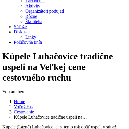
Zariadenia
Aktivity
Organizátori podujatí
Rôzne
Školitelia
Súťaže
Diskusia
Linky
Požičovňa kníh
Kúpele Luhačovice tradične
uspeli na Veľkej cene
cestovného ruchu
You are here:
Home
Voľný čas
Cestovanie
Kúpele Luhačovice tradične uspeli na…
Kúpele (Lázně) Luhačovice, a. s. tento rok opäť uspeli v súťaži