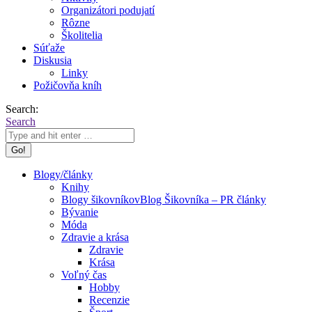
Organizátori podujatí
Rôzne
Školitelia
Súťaže
Diskusia
Linky
Požičovňa kníh
Search:
Search
Blogy/články
Knihy
Blogy šikovníkov
Blog Šikovníka – PR články
Bývanie
Móda
Zdravie a krása
Zdravie
Krása
Voľný čas
Hobby
Recenzie