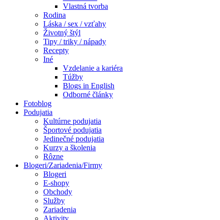
Vlastná tvorba
Rodina
Láska / sex / vzťahy
Životný štýl
Tipy / triky / nápady
Recepty
Iné
Vzdelanie a kariéra
Túžby
Blogs in English
Odborné články
Fotoblog
Podujatia
Kultúrne podujatia
Športové podujatia
Jedinečné podujatia
Kurzy a školenia
Rôzne
Blogeri/Zariadenia/Firmy
Blogeri
E-shopy
Obchody
Služby
Zariadenia
Aktivity