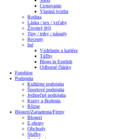
Šport
Cestovanie
Vlastná tvorba
Rodina
Láska / sex / vzťahy
Životný štýl
Tipy / triky / nápady
Recepty
Iné
Vzdelanie a kariéra
Túžby
Blogs in English
Odborné články
Fotoblog
Podujatia
Kultúrne podujatia
Športové podujatia
Jedinečné podujatia
Kurzy a školenia
Rôzne
Blogeri/Zariadenia/Firmy
Blogeri
E-shopy
Obchody
Služby