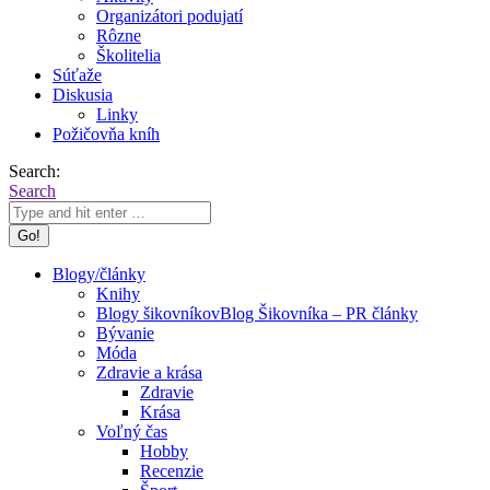
Organizátori podujatí
Rôzne
Školitelia
Súťaže
Diskusia
Linky
Požičovňa kníh
Search:
Search
Blogy/články
Knihy
Blogy šikovníkov
Blog Šikovníka – PR články
Bývanie
Móda
Zdravie a krása
Zdravie
Krása
Voľný čas
Hobby
Recenzie