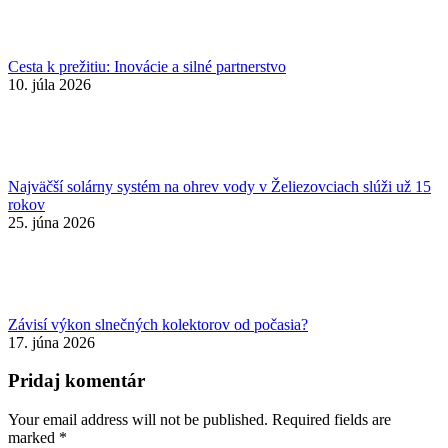
Cesta k prežitiu: Inovácie a silné partnerstvo
10. júla 2026
Najväčší solárny systém na ohrev vody v Želiezovciach slúži už 15
rokov
25. júna 2026
Závisí výkon slnečných kolektorov od počasia?
17. júna 2026
Pridaj komentár
Your email address will not be published. Required fields are
marked
*