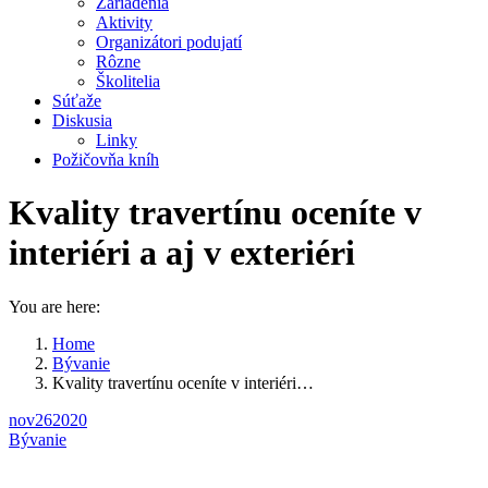
Zariadenia
Aktivity
Organizátori podujatí
Rôzne
Školitelia
Súťaže
Diskusia
Linky
Požičovňa kníh
Kvality travertínu oceníte v
interiéri a aj v exteriéri
You are here:
Home
Bývanie
Kvality travertínu oceníte v interiéri…
nov
26
2020
Bývanie