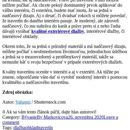
môžete počítať. Ak chcete pekný dominantný prvok aplikovať do
vášho interiéru, či exteriéru, budete mať istotu, že sa jedná o
nadčasový dizajn. Aj o desať, či dvadsať rokoch si môžete povedať,
že travertín do daného interiéru pasuje. Je moderný, ale zároveň
nadčasový, čo mu nahráva do karát a práve preto si z neho ľudia
dávajú vyrábať
kvalitné exteriérové dlažby
, interiérové dlažby, či
interiérové obklady.
Okrem toho, že sa jedná o prírodný materiál a má nadčasový dizajn,
môžete počítať s neobmedzenou životnosťou, jednoduchou údržbou
a jedná sa o mrazuvzdorný a protišmykový materiál, takže sa
nemusíte báť o svoju bezpečnosť v prípade exteriérových dlažieb.
Kvality travertínu oceníte v interiéri a aj v exteriéri. Ak túžite po
zmene, odporúčame vám dať si vyrobiť moderný interiér s pomocou
kvalitného a nadčasového travertínu.
Zdroj obrázka:
Autor:
Vahagni
/ Shutterstock.com
0
Ak sa vám tento článok páčil, dajte hlas autorovi!
Category:
Bývanie
By
Markovicova
26. novembra 2020
Leave a
comment
Tags:
dlažba
obklad
travertín