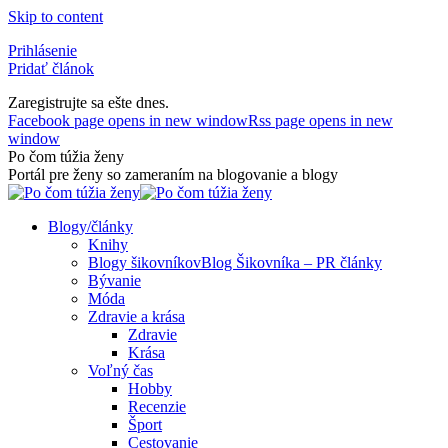
Skip to content
Prihlásenie
Pridať článok
Zaregistrujte sa ešte dnes.
Facebook page opens in new window
Rss page opens in new
window
Po čom túžia ženy
Portál pre ženy so zameraním na blogovanie a blogy
Blogy/články
Knihy
Blogy šikovníkov
Blog Šikovníka – PR články
Bývanie
Móda
Zdravie a krása
Zdravie
Krása
Voľný čas
Hobby
Recenzie
Šport
Cestovanie