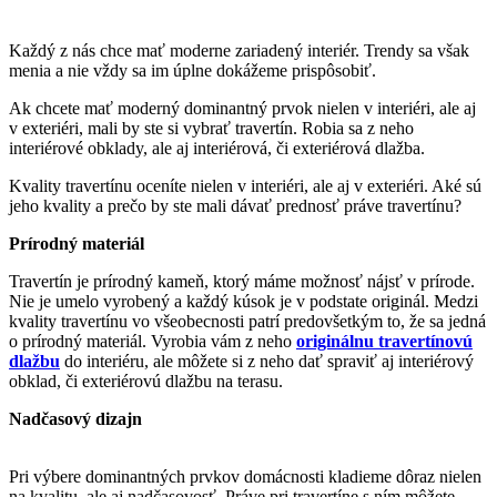
Každý z nás chce mať moderne zariadený interiér. Trendy sa však
menia a nie vždy sa im úplne dokážeme prispôsobiť.
Ak chcete mať moderný dominantný prvok nielen v interiéri, ale aj
v exteriéri, mali by ste si vybrať travertín. Robia sa z neho
interiérové obklady, ale aj interiérová, či exteriérová dlažba.
Kvality travertínu oceníte nielen v interiéri, ale aj v exteriéri. Aké sú
jeho kvality a prečo by ste mali dávať prednosť práve travertínu?
Prírodný materiál
Travertín je prírodný kameň, ktorý máme možnosť nájsť v prírode.
Nie je umelo vyrobený a každý kúsok je v podstate originál. Medzi
kvality travertínu vo všeobecnosti patrí predovšetkým to, že sa jedná
o prírodný materiál. Vyrobia vám z neho
originálnu travertínovú
dlažbu
do interiéru, ale môžete si z neho dať spraviť aj interiérový
obklad, či exteriérovú dlažbu na terasu.
Nadčasový dizajn
Pri výbere dominantných prvkov domácnosti kladieme dôraz nielen
na kvalitu, ale aj nadčasovosť. Práve pri travertíne s ním môžete