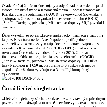
Osadené sú aj 2 informačné stojany a odpočívadlo so sedením pri 3
stoloch, turistická mapa a informačná tabula. Obnovu financovala
Krajská oblastná organizácia (KOCR) Severovýchod Slovenska, v
spolupráci s Oblastnou organizáciou cestovného ruchu (OOCR)
„Šariš“ – Bardejov, prispelo aj Ministerstvo dopravy SR,“ povedal J.
Jančošek.
Ďalej vysvetlil, že pojem „liečivé singletracky“ naznačuje väzbu na
kúpele. Nová trasa nesie názov Napoleon, podľa jedného
z prameňov v Bardejovských kúpeľoch. Singletrack Napoleon si
vyžiadal celkové náklady 14 700 EUR (s DPH) a nadväzuje na
prvú etapu Čerešenka vybudovanú v roku 2015. Obnovu
financovala Oblastná organizácia cestovného ruchu (OOCR)
„Šariš“ – Bardejov, prispelo aj Ministerstvo dopravy SR. Dĺžka
trasy Napoleon je 1 650 m, prevýšenie 140 výškových metrov
a spolu s Čerešenkou vytvárajú cca 3 km dlhý kompaktný
cyklookruh.
Čo sú liečivé singletracky
,,Liečivé singletracky sú charakterizované zarovnávaným prírodným
povrchom. Nachádzajú sa tu umelé špeciálne vybudované prekážky