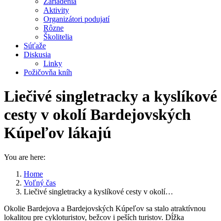
Zariadenia
Aktivity
Organizátori podujatí
Rôzne
Školitelia
Súťaže
Diskusia
Linky
Požičovňa kníh
Liečivé singletracky a kyslíkové
cesty v okolí Bardejovských
Kúpeľov lákajú
You are here:
Home
Voľný čas
Liečivé singletracky a kyslíkové cesty v okolí…
Okolie Bardejova a Bardejovských Kúpeľov sa stalo atraktívnou
lokalitou pre cykloturistov, bežcov i peších turistov. Dĺžka