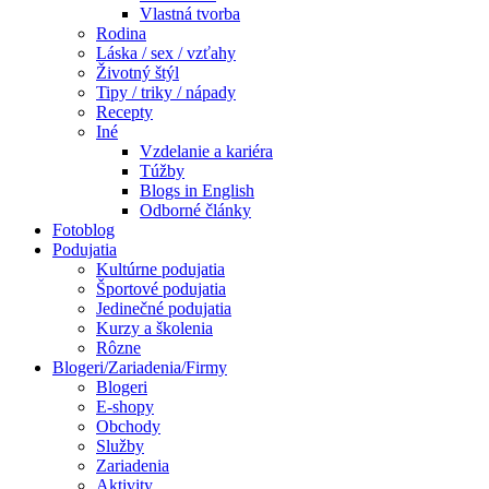
Vlastná tvorba
Rodina
Láska / sex / vzťahy
Životný štýl
Tipy / triky / nápady
Recepty
Iné
Vzdelanie a kariéra
Túžby
Blogs in English
Odborné články
Fotoblog
Podujatia
Kultúrne podujatia
Športové podujatia
Jedinečné podujatia
Kurzy a školenia
Rôzne
Blogeri/Zariadenia/Firmy
Blogeri
E-shopy
Obchody
Služby
Zariadenia
Aktivity