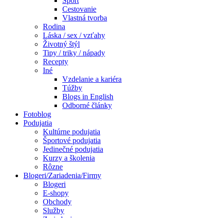
Šport
Cestovanie
Vlastná tvorba
Rodina
Láska / sex / vzťahy
Životný štýl
Tipy / triky / nápady
Recepty
Iné
Vzdelanie a kariéra
Túžby
Blogs in English
Odborné články
Fotoblog
Podujatia
Kultúrne podujatia
Športové podujatia
Jedinečné podujatia
Kurzy a školenia
Rôzne
Blogeri/Zariadenia/Firmy
Blogeri
E-shopy
Obchody
Služby