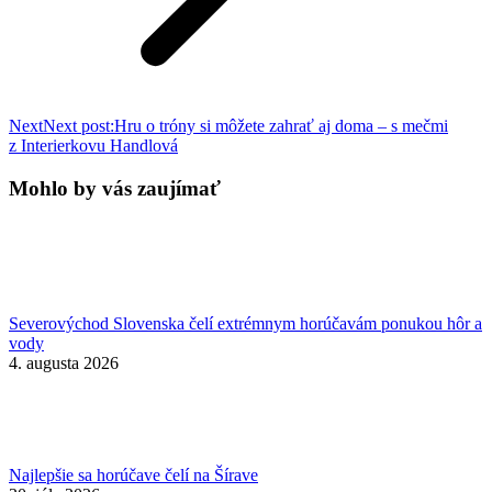
Next
Next post:
Hru o tróny si môžete zahrať aj doma – s mečmi
z Interierkovu Handlová
Mohlo by vás zaujímať
Severovýchod Slovenska čelí extrémnym horúčavám ponukou hôr a
vody
4. augusta 2026
Najlepšie sa horúčave čelí na Šírave