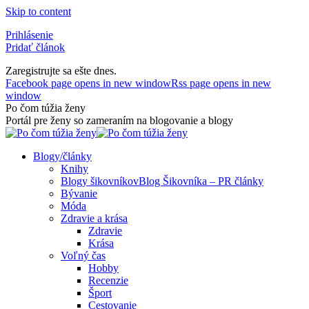
Skip to content
Prihlásenie
Pridať článok
Zaregistrujte sa ešte dnes.
Facebook page opens in new window
Rss page opens in new
window
Po čom túžia ženy
Portál pre ženy so zameraním na blogovanie a blogy
Blogy/články
Knihy
Blogy šikovníkov
Blog Šikovníka – PR články
Bývanie
Móda
Zdravie a krása
Zdravie
Krása
Voľný čas
Hobby
Recenzie
Šport
Cestovanie