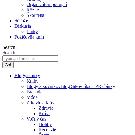
Organizátori podujatí
Rôzne
Školitelia
Súťaže
Diskusia
Linky
Požičovňa kníh
Search:
Search
Blogy/články
Knihy
Blogy šikovníkov
Blog Šikovníka – PR články
Bývanie
Móda
Zdravie a krása
Zdravie
Krása
Voľný čas
Hobby
Recenzie