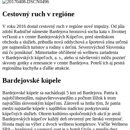
Cestovný ruch v regióne
V roku 2016 dostal cestovný ruch v regióne nové impulzy. Od júla
zdobí Radničné námestie Bardejova bronzová socha kata v životnej
veľkosti a v centre Bardejovských Kúpeľov, pred strediskom
obchodu a služieb, pribudla nová oddychová a športová zóna určená
pre najmenších turistov a rodiny s deťmi. Severovýchod Slovenska
má čo ponúknuť. Mimoriadne obľúbené sú wellness zariadenia
v Bardejovských kúpeľoch, a. s., alebo si návštevníci môžu pozrieť
skvosty gotiky a renesancie v centre Bardejova. Poteší ich aj pestrá
regionálna kuchyňa a ďalšie atrakcie.
Bardejovské kúpele
Bardejovské kúpele sa nachádzajú 5 km od Bardejova. Patria k
najobľúbenejším, najnavštevovanejším a počtom lôžok k trom
najväčším slovenským kúpeľom. Zároveň sa hrdia tým, že patria
medzi najstaršie kúpele s najdlhšou tradíciou poskytovania
kúpeľných služieb. Okrem kultúrno-spoločenských akcií je areál
Bardejovských kúpeľov každý deň otvorený pre širokú verejnosť.
Hostia majú na výber z dvoch wellness komplexov. Väčšie Wellness
SPA – bazénový a saunový svet je v hoteli Ozón a menšie (bez