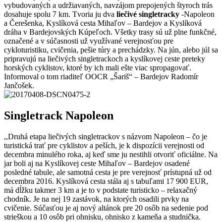
vybudovaných a udržiavaných, navzájom prepojených štyroch trás
dosahuje spolu 7 km. Tvoria ju dva
liečivé singletracky
-Napoleon
a Čerešenka, Kyslíková cesta Mihaľov – Bardejov a Kyslíková
dráha v Bardejovských Kúpeľoch. Všetky trasy sú už plne funkčné,
označené a v súčasnosti už využívané verejnosťou pre
cykloturistiku, cvičenia, pešie túry a prechádzky. Na jún, alebo júl sa
pripravujú na liečivých singletrackoch a kyslíkovej ceste preteky
horských cyklistov, ktoré by ich mali ešte viac spropagovať.
Informoval o tom riaditeľ OOCR „Šariš“ – Bardejov Radomír
Jančošek.
Singletrack Napoleon
,,Druhá etapa liečivých singletrackov s názvom Napoleon – čo je
turistická trať pre cyklistov a peších, je k dispozícii verejnosti od
decembra minulého roka, aj keď sme ju nestihli otvoriť oficiálne. Na
jar boli aj na Kyslíkovej ceste Mihaľov – Bardejov osadené
posledné tabule, ale samotná cesta je pre verejnosť prístupná už od
decembra 2016. Kyslíková cesta stála aj s tabuľami 17 900 EUR,
má dĺžku takmer 3 km a je to v podstate turisticko – relaxačný
chodník. Je na nej 19 zastávok, na ktorých osadili prvky na
cvičenie. Súčasťou je aj nový altánok pre 20 osôb na sedenie pod
strieškou a 10 osôb pri ohnisku, ohnisko z kameňa a studnička.