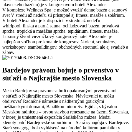
plaveckého bazénu) je v kongresovom hoteli Alexander.
V komplexe Wellness Spa je možné využiť denne bazén a saunový
svet V stredu až nedeľu sú prístupné aj fitness, masáže a solárium.
V hoteli Alexander je k dispozícii v stredu až nedeľu
whirlpool, fínska a parná sauna, ochladzovací bazén, prívalová
sprcha, tropická a masážna sprcha, tepidárium, fitness, masáže.
Luxusný štvorhviezdičkový kongresový hotel Alexander je
najlepšou voľbou pre konanie kongresov, školení, seminárov,
workshopov, teambuildingov, obchodných stretnutí, ale aj svadieb a
zábav.
Bardejov právom bojuje o prvenstvo v
súťaži o Najkrajšie mesto Slovenska
Mesto Bardejov sa právom sa hrdí opakovanými prvenstvami
v súťaži o Najkrajšie mesto Slovenska. Návštevníci tu môžu
obdivovať Radničné námestie s nádhernými gotickými
meštianskymi domami, Bazilikou minor Sv. Egídia, s bývalou
Mestskou radnicou – prvou stavbou renesancie na území Slovenska,
v ktorej je umiestnená expozícia Šarišského múzea. Medzi
klenoty patrí Bardejovské suburbium – Stará synagóga v Bardejove.
Stará synagóga bola vyhlásená na národnú kultúrnu pamiatku v