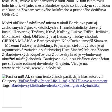
roku 1970, mikve a bet hamidraš v roku 2000. V tom istom roku
bolo historické jadro mesta Bardejov spolu so židovským suburbiom
zapísané na Zoznam svetového kultúrneho a prírodného dedičstva
UNESCO.
Medzi obľúbené návštevné miesta v okolí Bardejova patrí aj
zachovaných 7 gréckokatolíckych a 1 rímskokatolícky drevený
kostol: Hervartov, Tročany, Krivé, Kožany, Lukov, Frička, Jedlinka,
Mikulášová, Zboj. Obľúbený je aj Lesnícky náučný chodník
ČIERNA MLÁKA v Bardejovských Kúpeľoch a tamojší Skanzen
– Múzeum ľudovej architektúry. Príjemným cieľom výletov je aj
agroturistické zariadenie v Stebníckej Hute Slnečný Majer a Zborov.
Z Bardejovských Kúpeľov cez Zborovský hrad je vybudovaný
okružný náučný chodník. Bardejov a okolie sú ideálnou destináciou
pre strávenie rodinnej dovolenky, či výletu. Viac je na:
www.bardejov.sk, www.kupele-bj.sk
0
Ak sa vám tento článok páčil, dajte hlas autorovi!
Category:
Voľný čas
By
Paper Life
11. mája 2017
Leave a comment
Tags:
Bardejov
cyklistika
dovolenka
kúpele
singletracky
turistika