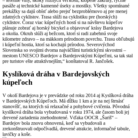
– terénne vlny, skoky rôznych veľkostí, klopené zákruty, rýchle
pasáže aj technické kamenné úseky a mostíky. Všetky spomínané
prekážky sa dajú obísť alebo prejsť bezproblémovo aj pre menej
zdatných cyklistov. Trasa slúži na cyklistiku pre (horských)
cyklistov. Čoraz viac kúpeľných hostí si na návštevu kúpeľov
plánuje zobrať aj horský bicykel a objavovať krásy Bardejova
a okolia. Okruh slúži aj bežcom, ktorí si radi zabehnú svoje
kilometre zdravo – na mäkkom prírodnom povrchu. Trasu obľubujú
i kúpeľní hostia, ktorí sa kochajú prírodou. Severovýchod
Slovenska so svojimi dvoma najväčšími turistickými skvostmi –
mestom UNESCO Bardejov a Bardejovskými Kúpeľmi, sa tak stal
pre turistov ešte atraktívnejším,“ konštatoval R. Jančošek.
Kyslíková dráha v Bardejovských
kúpeľoch
V okolí Bardejova je v prevádzke od roku 2014 aj Kyslíková dráha
v Bardejovských Kúpeľoch. Má dĺžku 1 km a je na nej štrnásť
stanovíšť, na ktorých sú relaxačné a pohybové cvičenia. Pôvodná
kyslíková dráha bola vybudovaná v roku 1974, ale časom boli jej
drevené zariadenia znehodnotené. Vďaka OOCR „Šariš“ –
Bardejov bola znovu obnovená, keď sa vybudovali a
zrekonštruovali odpočívadlá, drevené atrakcie, informačné tabule,
lavičky a koše.