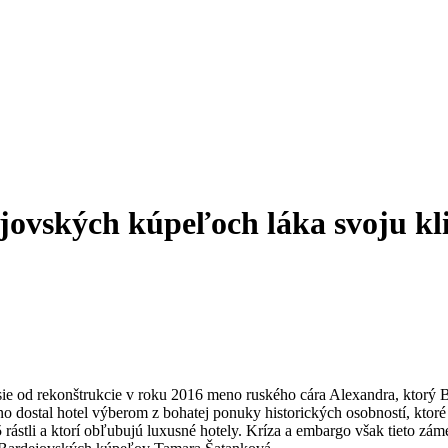
jovských kúpeľoch láka svoju kl
e od rekonštrukcie v roku 2016 meno ruského cára Alexandra, ktorý Ba
 dostal hotel výberom z bohatej ponuky historických osobností, ktoré 
stli a ktorí obľubujú luxusné hotely. Kríza a embargo však tieto zámer