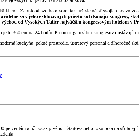
 Bardejovských kúpeľov Tamara Šatanková.
í klienti. Za rok od svojho otvorenia si už vie nájsť svojich priaznivco
avidelne sa v jeho exkluzívnych priestoroch konajú kongresy, ško
a východ od Vysokých Tatier najväčším kongresovým hotelom v Pr
ch je to 360 eur na 24 hodín. Pritom organizátori kongresov dostávaj
derná kuchyňa, pekné prostredie, ústretový personál a dlhoročné skúse
y
100 percentám a už počas prvého – štartovacieho roku bola na sľubnej ú
iadenia.