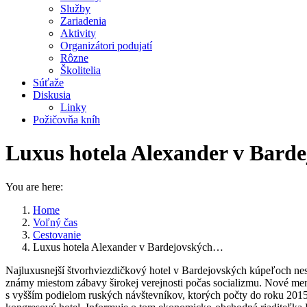
Služby
Zariadenia
Aktivity
Organizátori podujatí
Rôzne
Školitelia
Súťaže
Diskusia
Linky
Požičovňa kníh
Luxus hotela Alexander v Barde
You are here:
Home
Voľný čas
Cestovanie
Luxus hotela Alexander v Bardejovských…
Najluxusnejší štvorhviezdičkový hotel v Bardejovských kúpeľoch nesi
známy miestom zábavy širokej verejnosti počas socializmu. Nové meno
s vyšším podielom ruských návštevníkov, ktorých počty do roku 2015 rá