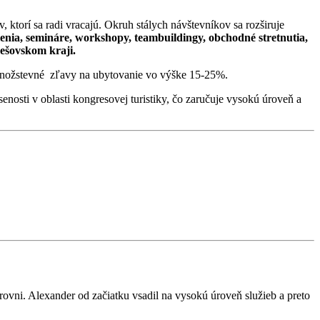
v, ktorí sa radi vracajú. Okruh stálych návštevníkov sa rozširuje
lenia, semináre, workshopy, teambuildingy, obchodné stretnutia,
ešovskom kraji.
ú množstevné zľavy na ubytovanie vo výške 15-25%.
nosti v oblasti kongresovej turistiky, čo zaručuje vysokú úroveň a
rovni. Alexander od začiatku vsadil na vysokú úroveň služieb a preto