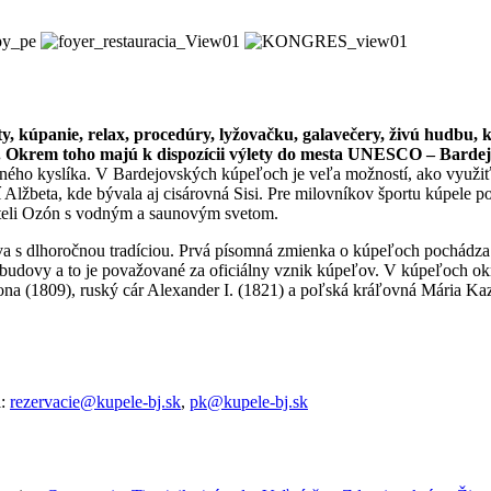
ty, kúpanie, relax, procedúry, lyžovačku, galavečery, živú hudbu, 
 Okrem toho majú k dispozícii výlety do mesta UNESCO – Bardejov
ného kyslíka. V Bardejovských kúpeľoch je veľa možností, ako využiť vo
Alžbeta, kde bývala aj cisárovná Sisi. Pre milovníkov športu kúpele po
oteli Ozón s vodným a saunovým svetom.
va s dlhoročnou tradíciou. Prvá písomná zmienka o kúpeľoch pochádza 
é budovy a to je považované za oficiálny vznik kúpeľov. V kúpeľoch ok
leona (1809), ruský cár Alexander I. (1821) a poľská kráľovná Mária K
l:
rezervacie@kupele-bj.sk
,
pk@kupele-bj.sk