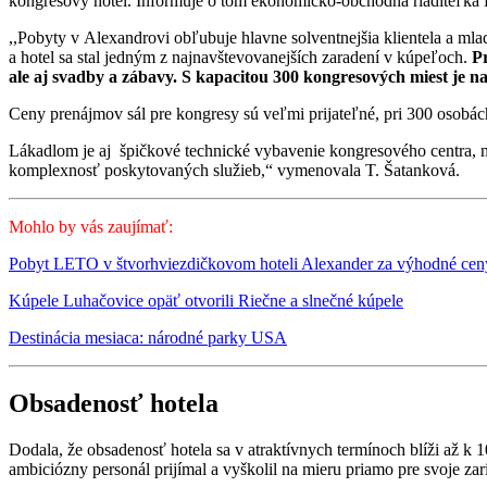
kongresový hotel. Informuje o tom ekonomicko-obchodná riaditeľka
,,Pobyty v Alexandrovi obľubuje hlavne solventnejšia klientela a mladš
a hotel sa stal jedným z najnavštevovanejších zaradení v kúpeľoch.
Pr
ale aj svadby a zábavy.
S kapacitou 300 kongresových miest je n
Ceny prenájmov sál pre kongresy sú veľmi prijateľné, pri 300 osobá
Lákadlom je aj špičkové technické vybavenie kongresového centra, mo
komplexnosť poskytovaných služieb,“ vymenovala T. Šatanková.
Mohlo by vás zaujímať:
Pobyt LETO v štvorhviezdičkovom hoteli Alexander za výhodné cen
Kúpele Luhačovice opäť otvorili Riečne a slnečné kúpele
Destinácia mesiaca: národné parky USA
Obsadenosť hotela
Dodala, že obsadenosť hotela sa v atraktívnych termínoch blíži až k 
ambiciózny personál prijímal a vyškolil na mieru priamo pre svoje zar