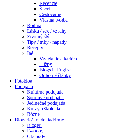
Recenzie
Šport
Cestovanie
Vlastná tvorba
Rodina
Láska / sex / vzťahy
Životný štýl
Tipy / triky / nápady
Recepty
Iné
Vzdelanie a kariéra
Túžby
Blogs in English
Odborné články
Fotoblog
Podujatia
Kultúrne podujatia
Športové podujatia
Jedinečné podujatia
Kurzy a školenia
Rôzne
Blogeri/Zariadenia/Firmy
Blogeri
E-shopy
Obchody