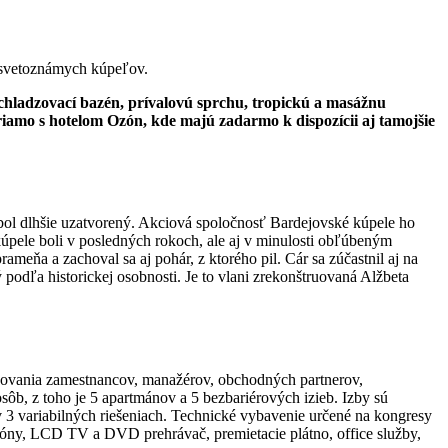
 svetoznámych kúpeľov.
ochladzovací bazén, prívalovú sprchu, tropickú a masážnu
amo s hotelom Ozón, kde majú zadarmo k dispozícii aj tamojšie
 bol dlhšie uzatvorený. Akciová spoločnosť Bardejovské kúpele ho
úpele boli v posledných rokoch, ale aj v minulosti obľúbeným
eňa a zachoval sa aj pohár, z ktorého pil. Cár sa zúčastnil aj na
 podľa historickej osobnosti. Je to vlani zrekonštruovaná Alžbeta
eňovania zamestnancov, manažérov, obchodných partnerov,
ôb, z toho je 5 apartmánov a 5 bezbariérových izieb. Izby sú
 3 variabilných riešeniach. Technické vybavenie určené na kongresy
rofóny, LCD TV a DVD prehrávač, premietacie plátno, office služby,