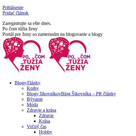
Skip
Prihlásenie
to
Pridať článok
content
Zaregistrujte sa ešte dnes.
Facebook
Rss
Po čom túžia ženy
page
page
Portál pre ženy so zameraním na blogovanie a blogy
opens
opens
in
in
new
new
window
window
Blogy/články
Knihy
Blogy šikovníkov
Blog Šikovníka – PR články
Bývanie
Móda
Zdravie a krása
Zdravie
Krása
Voľný čas
Hobby