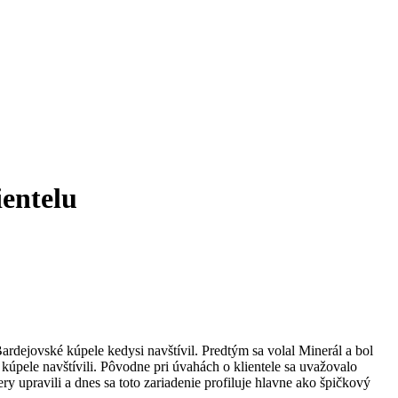
ientelu
rdejovské kúpele kedysi navštívil. Predtým sa volal Minerál a bol
kúpele navštívili. Pôvodne pri úvahách o klientele sa uvažovalo
y upravili a dnes sa toto zariadenie profiluje hlavne ako špičkový