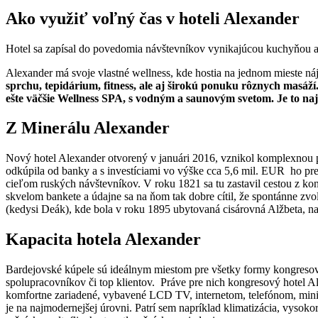
Ako využiť voľný čas v hoteli Alexander
Hotel sa zapísal do povedomia návštevníkov vynikajúcou kuchyňou 
Alexander má svoje vlastné wellness, kde hostia na jednom mieste n
sprchu, tepidárium, fitness, ale aj širokú ponuku rôznych masáží
ešte väčšie Wellness SPA, s vodným a saunovým svetom. Je to na
Z Minerálu Alexander
Nový hotel Alexander otvorený v januári 2016, vznikol komplexnou p
odkúpila od banky a s investíciami vo výške cca 5,6 mil. EUR ho pre
cieľom ruských návštevníkov. V roku 1821 sa tu zastavil cestou z kon
skvelom bankete a údajne sa na ňom tak dobre cítil, že spontánne zvol
(kedysi Deák), kde bola v roku 1895 ubytovaná cisárovná Alžbeta, na
Kapacita hotela Alexander
Bardejovské kúpele sú ideálnym miestom pre všetky formy kongresove
spolupracovníkov či top klientov. Práve pre nich kongresový hotel A
komfortne zariadené, vybavené LCD TV, internetom, telefónom, miniba
je na najmodernejšej úrovni. Patrí sem napríklad klimatizácia, vysok