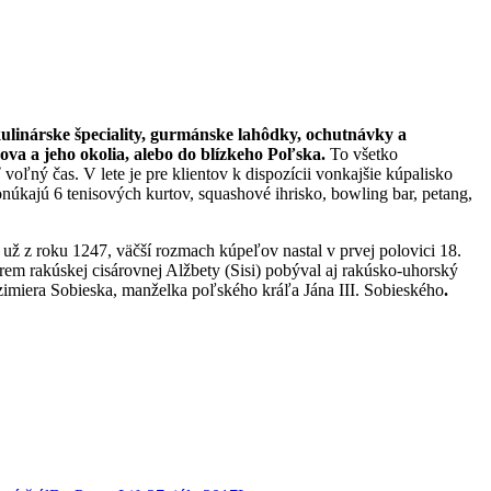
kulinárske špeciality, gurmánske lahôdky, ochutnávky a
a a jeho okolia, alebo do blízkeho Poľska.
To všetko
ľný čas. V lete je pre klientov k dispozícii vonkajšie kúpalisko
núkajú 6 tenisových kurtov, squashové ihrisko, bowling bar, petang,
už z roku 1247, väčší rozmach kúpeľov nastal v prvej polovici 18.
rem rakúskej cisárovnej Alžbety (Sisi) pobýval aj rakúsko-uhorský
azimiera Sobieska, manželka poľského kráľa Jána III. Sobieského
.