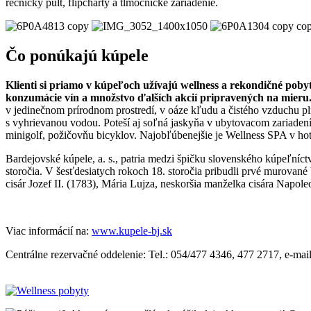
rečnícky pult, flipcharty a tlmočnícke zariadenie.
Čo ponúkajú kúpele
Klienti si priamo v kúpeľoch užívajú wellness a rekondičné poby
konzumácie vín a množstvo ďalších akcií pripravených na mieru.
v jedinečnom prírodnom prostredí, v oáze kľudu a čistého vzduchu pl
s vyhrievanou vodou. Poteší aj soľná jaskyňa v ubytovacom zariadení 
minigolf, požičovňu bicyklov. Najobľúbenejšie je Wellness SPA v h
Bardejovské kúpele, a. s.,
patria medzi špičku slovenského kúpeľníct
storočia. V šesťdesiatych rokoch 18. storočia pribudli prvé murovan
cisár Jozef II. (1783), Mária Lujza, neskoršia manželka cisára Napo
Viac informácií na:
www.kupele-bj.sk
Centrálne rezervačné oddelenie: Tel.: 054/477 4346, 477 2717, e-mai