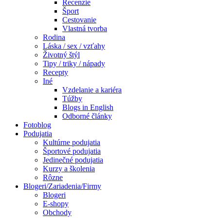
Recenzie
Šport
Cestovanie
Vlastná tvorba
Rodina
Láska / sex / vzťahy
Životný štýl
Tipy / triky / nápady
Recepty
Iné
Vzdelanie a kariéra
Túžby
Blogs in English
Odborné články
Fotoblog
Podujatia
Kultúrne podujatia
Športové podujatia
Jedinečné podujatia
Kurzy a školenia
Rôzne
Blogeri/Zariadenia/Firmy
Blogeri
E-shopy
Obchody