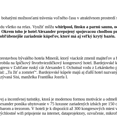
a bohatými možnosťami trávenia voľného času v atraktívnom prostredí
ájdu všetko na relax. Využiť môžu
whirlpool, fínsku a parnú saunu, 
.
Okrem toho je hotel Alexander prepojený spojovacou chodbou pri
jobľúbenejšie zariadenie kúpeľov, ktoré má aj veľký krytý bazén.
restavbou bývalého hotela Minerál, ktorý viackrát zmenil majiteľov a
robila na špičkový štvorhviezdičkový kongresový hotel. Bardejovské k
gresu v Ľubľane ruský cár Alexander I. Ochutnal vodu z Lekárskeho pram
al: ,,Tu žiť a zomrieť“. Bardejovské kúpele majú aj ďalší hotel nazvaný
zývaná Sisi, manželka Františka Jozefa I.
j a incentívnej turistiky, ktorá je modernou formou motivácie a odm
lexander ponúka ubytovanie v 75 luxusne zariadených izbách pre 150 os
rom a trezorom. V hoteli je k dispozícii až 300 kongresových miest v
orýchlostné wifi pripojenie na internet, dataprojektory, ozvučenie, mik