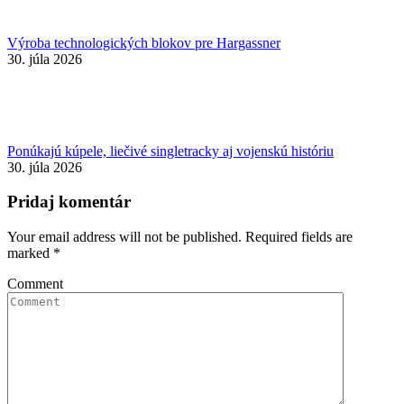
Výroba technologických blokov pre Hargassner
30. júla 2026
Ponúkajú kúpele, liečivé singletracky aj vojenskú históriu
30. júla 2026
Pridaj komentár
Your email address will not be published. Required fields are
marked
*
Comment