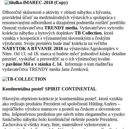
Dlhoročné skúsenosti a aktivity v oblasti nábytku a bývania,
pravidelná účasť na medzinárodných výstavách a spolupráca s
renomovanými odborníkmi a dizajnérmi podnietila rozšíriť portfólio
činnosti vydavateľstva
TRENDY media.
Vydavateľstvo vytvorilo
kolekciu nábytku a bytových doplnkov
TB Collection
, ktorá
vznikla v kooperácii s významnými slovenskými a českými
výrobcami. Svoju premiéru bude mať kolekcia na veľtrhu
NÁBYTOK A BÝVANIE 2018
na výstavisku Agrokomplex v
Nitre. Od 13. od 18. marca si budete môcť jednotlivé kúsky detailne
prezrieť, vyskúšať a presvedčiť sa o ich výnimočnej kvalite
v
pavilóne M4 a v stánku č. 14
. Informuje o tom riaditeľka
vydavateľstva TRENDY media Jana Zemková.
Kontinentálna posteľ SPIRIT CONTINENTAL
Hlavným objektom kolekcie je kontinentálna posteľ, ktorá vznikla
ako redizajn produktu Prezident od spoločnosti Hilding Anders –
najväčšieho výrobcu matracov a postelí na českom a slovenskom
trhu. Inšpiratívnou predlohou pre návrh tohto elegantného a vysoko
funkčného nábytku bolo konštrukčné riešenie postele Prezident.
Zachováva si všetky tvary, línie, materiálové vyhotovenie a