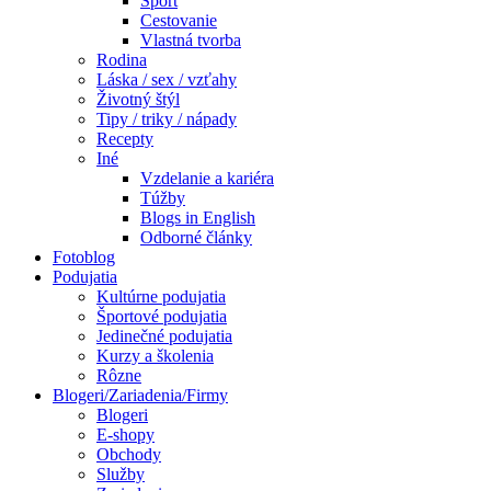
Šport
Cestovanie
Vlastná tvorba
Rodina
Láska / sex / vzťahy
Životný štýl
Tipy / triky / nápady
Recepty
Iné
Vzdelanie a kariéra
Túžby
Blogs in English
Odborné články
Fotoblog
Podujatia
Kultúrne podujatia
Športové podujatia
Jedinečné podujatia
Kurzy a školenia
Rôzne
Blogeri/Zariadenia/Firmy
Blogeri
E-shopy
Obchody
Služby