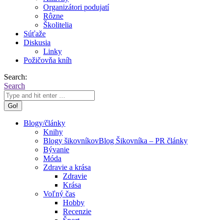
Organizátori podujatí
Rôzne
Školitelia
Súťaže
Diskusia
Linky
Požičovňa kníh
Search:
Search
Blogy/články
Knihy
Blogy šikovníkov
Blog Šikovníka – PR články
Bývanie
Móda
Zdravie a krása
Zdravie
Krása
Voľný čas
Hobby
Recenzie