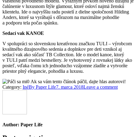
vlastnosti pôvodného modelu. Výrazným prvkom nového dizajnu je
čalúnenie v luxusnom štýle glamour, ktoré osloví najmä ženskú
klientelu. Ide o najvyššiu radu postelí z dielne spoločnosti Hilding
Anders, ktoré sa vyrábajú s dôrazom na maximálne pohodlie
a podporu tela počas spánku.
Sedací vak KANOE
V spolupráci so slovenskou kreatívnou značkou TULI – výrobcom
kvalitného dizajnového sedenia a doplnkov pre deti vznikol aj
sedací vak ako súčasť TB Collection. Ide o model kanoe, ktorý
v TULI patrí medzi bestsellery. Je vyhotovený z rovnakej látky ako
posteľ, vďaka čomu ich jednoducho vzájomne zladíte a vytvoríte
priestor plný elegancie, pohodlia a luxusu.
0
Ak sa vám tento článok páčil, dajte hlas autorovi!
Category:
Iné
By
Paper Life
7. marca 2018
Leave a comment
Author:
Paper Life