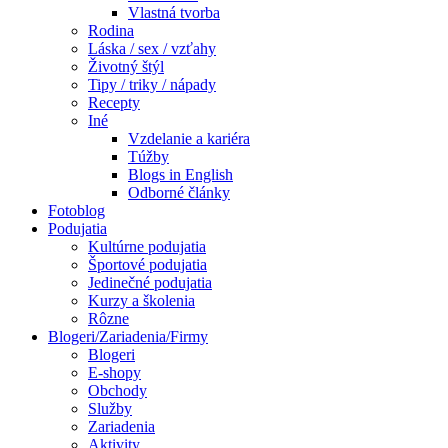
Vlastná tvorba
Rodina
Láska / sex / vzťahy
Životný štýl
Tipy / triky / nápady
Recepty
Iné
Vzdelanie a kariéra
Túžby
Blogs in English
Odborné články
Fotoblog
Podujatia
Kultúrne podujatia
Športové podujatia
Jedinečné podujatia
Kurzy a školenia
Rôzne
Blogeri/Zariadenia/Firmy
Blogeri
E-shopy
Obchody
Služby
Zariadenia
Aktivity