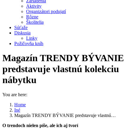
Zariadenia
Aktivity
Organizátori podujatí
Rôzne
Školitelia
Súťaže
Diskusia
Linky
Požičovňa kníh
Magazín TRENDY BÝVANIE
predstavuje vlastnú kolekciu
nábytku
You are here:
Home
Iné
Magazín TRENDY BÝVANIE predstavuje vlastnú…
O trendoch nielen píše, ale ich aj tvorí