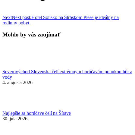
Next
Next post:
Hotel Solisko na Štrbskom Plese je ideálny na
rodinný pobyt
Mohlo by vás zaujímať
Severovýchod Slovenska čelí extrémnym horúčavám ponukou hôr a
vody
4. augusta 2026
Najlepšie sa horúčave čelí na Šírave
30. júla 2026