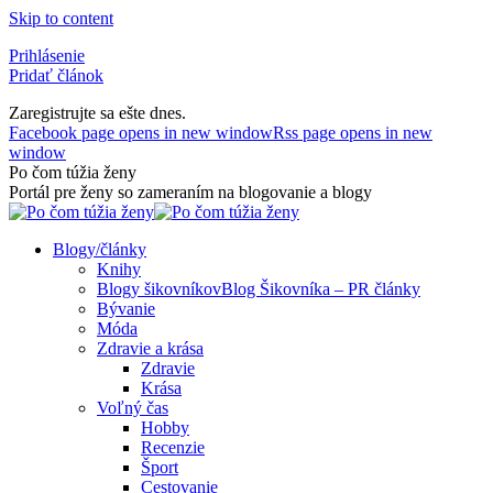
Skip to content
Prihlásenie
Pridať článok
Zaregistrujte sa ešte dnes.
Facebook page opens in new window
Rss page opens in new
window
Po čom túžia ženy
Portál pre ženy so zameraním na blogovanie a blogy
Blogy/články
Knihy
Blogy šikovníkov
Blog Šikovníka – PR články
Bývanie
Móda
Zdravie a krása
Zdravie
Krása
Voľný čas
Hobby
Recenzie
Šport
Cestovanie