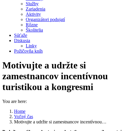
Služby
Zariadenia
Aktivity
Organizátori podujatí
Rôzne
Školitelia
Súťaže
Diskusia
Linky
Požičovňa kníh
Motivujte a udržte si
zamestnancov incentívnou
turistikou a kongresmi
You are here:
Home
Voľný čas
Motivujte a udržte si zamestnancov incentívnou…