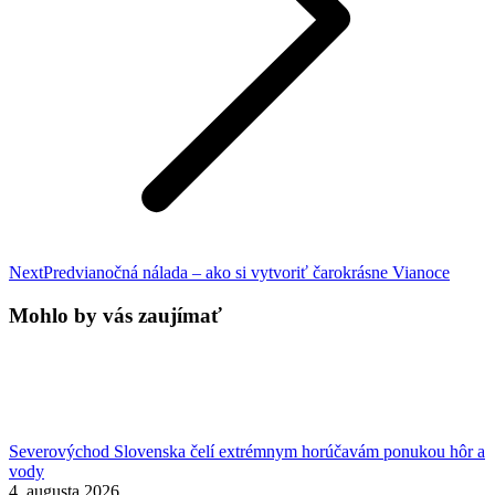
Next
Next
Predvianočná nálada – ako si vytvoriť čarokrásne Vianoce
post:
Mohlo by vás zaujímať
Severovýchod Slovenska čelí extrémnym horúčavám ponukou hôr a
vody
4. augusta 2026