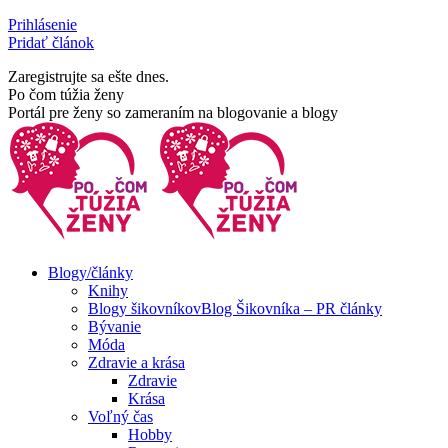
Skip
Prihlásenie
to
Pridať článok
content
Zaregistrujte sa ešte dnes.
Facebook
Rss
Po čom túžia ženy
page
page
Portál pre ženy so zameraním na blogovanie a blogy
opens
opens
in
in
new
new
window
window
Blogy/články
Knihy
Blogy šikovníkov
Blog Šikovníka – PR články
Bývanie
Móda
Zdravie a krása
Zdravie
Krása
Voľný čas
Hobby