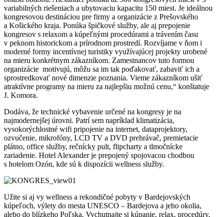
variabilných riešeniach a ubytovaciu kapacitu 150 miest. Je ideálnou
kongresovou destináciou pre firmy a organizácie z Prešovského
a Košického kraja. Ponúka špičkové služby, ale aj prepojenie
kongresov s relaxom a kúpeľnými procedúrami a trávením času
v peknom historickom a prírodnom prostredí. Rozvíjame v ňom i
moderné formy incentívnej turistiky využívajúcej projekty urobené
na mieru konkrétnym zákazníkom. Zamestnancov tuto formou
organizácie
motivujú, môžu sa im tak poďakovať, zabaviť ich a
sprostredkovať nové dimenzie poznania. Vieme zákazníkom ušiť
atraktívne programy na mieru za najlepšiu možnú cenu,“ konštatuje
J. Komora.
Dodáva, že technické vybavenie určené na kongresy je na
najmodernejšej úrovni. Patrí sem napríklad klimatizácia,
vysokorýchlostné wifi pripojenie na internet, dataprojektory,
ozvučenie, mikrofóny, LCD TV a DVD prehrávač, premietacie
plátno, office služby, rečnícky pult, flipcharty a tlmočnícke
zariadenie. Hotel Alexander je prepojený spojovacou chodbou
s hotelom Ozón, kde sú k dispozícii wellness služby.
Užite si aj vy wellness a rekondičné pobyty v Bardejovských
kúpeľoch, výlety do mesta UNESCO – Bardejova a jeho okolia,
alebo do blízkeho Poľska. Vychutnajte si kúpanie, relax, procedúry,