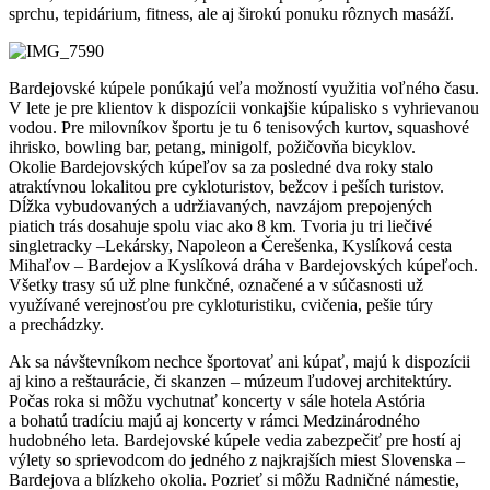
sprchu, tepidárium, fitness, ale aj širokú ponuku rôznych masáží.
Bardejovské kúpele ponúkajú veľa možností využitia voľného času.
V lete je pre klientov k dispozícii vonkajšie kúpalisko s vyhrievanou
vodou. Pre milovníkov športu je tu 6 tenisových kurtov, squashové
ihrisko, bowling bar, petang, minigolf, požičovňa bicyklov.
Okolie Bardejovských kúpeľov sa za posledné dva roky stalo
atraktívnou lokalitou pre cykloturistov, bežcov i peších turistov.
Dĺžka vybudovaných a udržiavaných, navzájom prepojených
piatich trás dosahuje spolu viac ako 8 km. Tvoria ju tri liečivé
singletracky –Lekársky, Napoleon a Čerešenka, Kyslíková cesta
Mihaľov – Bardejov a Kyslíková dráha v Bardejovských kúpeľoch.
Všetky trasy sú už plne funkčné, označené a v súčasnosti už
využívané verejnosťou pre cykloturistiku, cvičenia, pešie túry
a prechádzky.
Ak sa návštevníkom nechce športovať ani kúpať, majú k dispozícii
aj kino a reštaurácie, či skanzen – múzeum ľudovej architektúry.
Počas roka si môžu vychutnať koncerty v sále hotela Astória
a bohatú tradíciu majú aj koncerty v rámci Medzinárodného
hudobného leta. Bardejovské kúpele vedia zabezpečiť pre hostí aj
výlety so sprievodcom do jedného z najkrajších miest Slovenska –
Bardejova a blízkeho okolia. Pozrieť si môžu Radničné námestie,