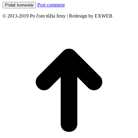
Post comment
© 2013-2019 Po čom túžia ženy | Redesign by EXWEB
t
T