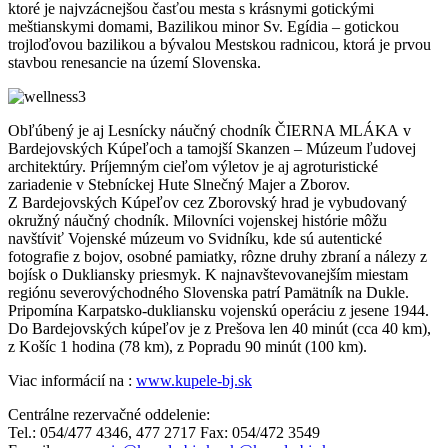
ktoré je najvzácnejšou časťou mesta s krásnymi gotickými
meštianskymi domami, Bazilikou minor Sv. Egídia – gotickou
trojloďovou bazilikou a bývalou Mestskou radnicou, ktorá je prvou
stavbou renesancie na území Slovenska.
Obľúbený je aj Lesnícky náučný chodník ČIERNA MLÁKA
v
Bardejovských Kúpeľoch a tamojší
Skanzen – Múzeum ľudovej
architektúry.
Príjemným cieľom výletov je aj agroturistické
zariadenie v Stebníckej Hute Slnečný Majer a Zborov.
Z Bardejovských Kúpeľov cez Zborovský hrad je vybudovaný
okružný náučný chodník. Milovníci vojenskej histórie môžu
navštíviť Vojenské múzeum vo Svidníku, kde sú autentické
fotografie z bojov, osobné pamiatky, rôzne druhy zbraní a nálezy z
bojísk o Dukliansky priesmyk.
K
najnavštevovanejším miestam
regiónu severovýchodného Slovenska patrí Pamätník na Dukle.
Pripomína Karpatsko-dukliansku vojenskú operáciu z jesene 1944.
Do Bardejovských kúpeľov je z Prešova len 40 minút (cca 40 km),
z Košíc 1 hodina (78 km), z Popradu 90 minút (100 km).
Viac informácií na :
www.kupele-bj.sk
Centrálne rezervačné oddelenie:
Tel.: 054/477 4346, 477 2717 Fax: 054/472 3549