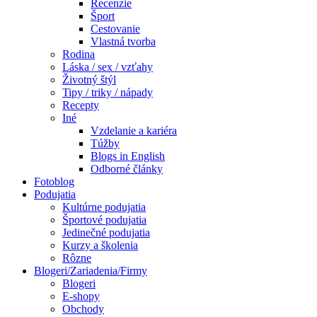
Recenzie
Šport
Cestovanie
Vlastná tvorba
Rodina
Láska / sex / vzťahy
Životný štýl
Tipy / triky / nápady
Recepty
Iné
Vzdelanie a kariéra
Túžby
Blogs in English
Odborné články
Fotoblog
Podujatia
Kultúrne podujatia
Športové podujatia
Jedinečné podujatia
Kurzy a školenia
Rôzne
Blogeri/Zariadenia/Firmy
Blogeri
E-shopy
Obchody