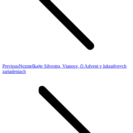
Previous
Previous
Nezmeškajte Silvestra, Vianoce, či Advent v lukratívnych
post:
zariadeniach