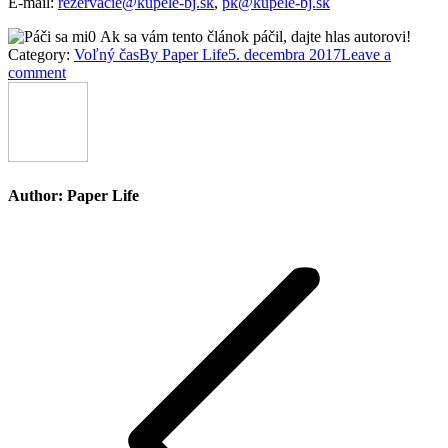
E-mail:
rezervacie@kupele-bj.sk
,
pk@kupele-bj.sk
0
Ak sa vám tento článok páčil, dajte hlas autorovi!
Category:
Voľný čas
By
Paper Life
5. decembra 2017
Leave a
comment
Author:
Paper Life
Post
navigation