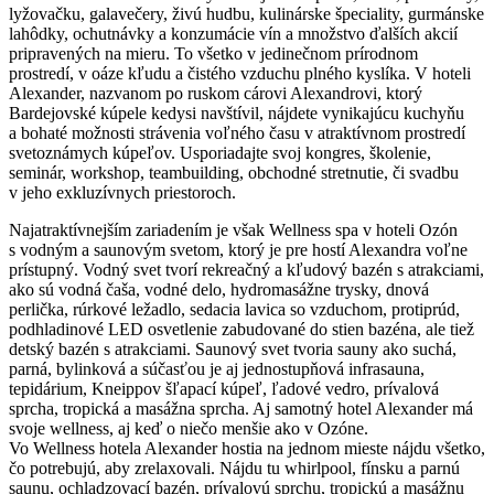
lyžovačku, galavečery, živú hudbu, kulinárske špeciality, gurmánske
lahôdky, ochutnávky a konzumácie vín a množstvo ďalších akcií
pripravených na mieru. To všetko v jedinečnom prírodnom
prostredí, v oáze kľudu a čistého vzduchu plného kyslíka. V hoteli
Alexander, nazvanom po ruskom cárovi Alexandrovi, ktorý
Bardejovské kúpele kedysi navštívil, nájdete vynikajúcu kuchyňu
a bohaté možnosti strávenia voľného času v atraktívnom prostredí
svetoznámych kúpeľov. Usporiadajte svoj kongres, školenie,
seminár, workshop, teambuilding, obchodné stretnutie, či svadbu
v jeho exkluzívnych priestoroch.
Najatraktívnejším zariadením je však Wellness spa v hoteli Ozón
s vodným a saunovým svetom, ktorý je pre hostí Alexandra voľne
prístupný. Vodný svet tvorí rekreačný a kľudový bazén s atrakciami,
ako sú vodná čaša, vodné delo, hydromasážne trysky, dnová
perlička, rúrkové ležadlo, sedacia lavica so vzduchom, protiprúd,
podhladinové LED osvetlenie zabudované do stien bazéna, ale tiež
detský bazén s atrakciami. Saunový svet tvoria sauny ako suchá,
parná, bylinková a súčasťou je aj jednostupňová infrasauna,
tepidárium, Kneippov šľapací kúpeľ, ľadové vedro, prívalová
sprcha, tropická a masážna sprcha. Aj samotný hotel Alexander má
svoje wellness, aj keď o niečo menšie ako v Ozóne.
Vo Wellness hotela Alexander hostia na jednom mieste nájdu všetko,
čo potrebujú, aby zrelaxovali. Nájdu tu whirlpool, fínsku a parnú
saunu, ochladzovací bazén, prívalovú sprchu, tropickú a masážnu