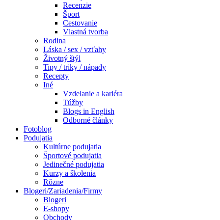
Recenzie
Šport
Cestovanie
Vlastná tvorba
Rodina
Láska / sex / vzťahy
Životný štýl
Tipy / triky / nápady
Recepty
Iné
Vzdelanie a kariéra
Túžby
Blogs in English
Odborné články
Fotoblog
Podujatia
Kultúrne podujatia
Športové podujatia
Jedinečné podujatia
Kurzy a školenia
Rôzne
Blogeri/Zariadenia/Firmy
Blogeri
E-shopy
Obchody