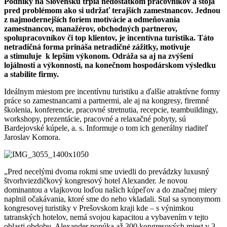
Podniky na Slovensku trpia nedostatkom pracovníkov a stoja
pred problémom ako si udržať terajších zamestnancov. Jednou
z najmodernejších foriem motivácie a odmeňovania
zamestnancov, manažérov, obchodných partnerov,
spolupracovníkov či top klientov, je incentívna turistika. Táto
netradičná forma prináša netradičné zážitky, motivuje
a stimuluje
k lepším výkonom. Odráža sa aj na zvýšení
lojálnosti a výkonnosti, na konečnom hospodárskom výsledku
a stabilite firmy.
Ideálnym miestom pre incentívnu turistiku a ďalšie atraktívne formy
práce so zamestnancami a partnermi, ale aj na kongresy, firemné
školenia, konferencie, pracovné stretnutia, recepcie, teambuildingy,
workshopy, prezentácie, pracovné a relaxačné pobyty, sú
Bardejovské kúpele, a. s. Informuje o tom ich generálny riaditeľ
Jaroslav Komora.
„Pred necelými dvoma rokmi sme uviedli do prevádzky luxusný
štvorhviezdičkový kongresový hotel Alexander. Je novou
dominantou a vlajkovou loďou našich kúpeľov a do značnej miery
naplnil očakávania, ktoré sme do neho vkladali. Stal sa synonymom
kongresovej turistiky v Prešovskom kraji kde – s výnimkou
tatranských hotelov, nemá svojou kapacitou a vybavením v tejto
oblasti obdobu. Alexander ponúka až 300 kongresových miest v 3