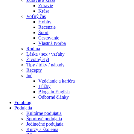
Zdravie a krása
Zdravie
Krása
Voľný čas
Hobby
Recenzie
Šport
Cestovanie
Vlastná tvorba
Rodina
Láska / sex / vzťahy
Životný štýl
Tipy / triky / nápady
Recepty
Iné
Vzdelanie a kariéra
Túžby
Blogs in English
Odborné články
Fotoblog
Podujatia
Kultúrne podujatia
Športové podujatia
Jedinečné podujatia
Kurzy a školenia