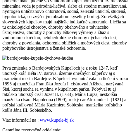
pomerne malej ploche vo vnútornom kúpeľnom území. Bardejovská
minerálna voda je prírodná-liečivá, slabo až stredne mineralizovaná,
hydrogén uhličitanovo-chloridová, sodná, železitá uhličitá, studená,
hypotonická, so zvýšeným obsahom kyseliny boritej. Zo všetkých
slovenských kúpeľov majú najširšie indikačné zameranie. Liečia sa
tu onkologické choroby, choroby obehového a tráviaceho
ústrojenstva, choroby z poruchy látkovej výmeny a žliaz s
vnútornou sekréciou, netuberkulózne choroby dýchacích ciest,
choroby z povolania, ochorenia obličiek a močových ciest, choroby
pohybového ústrojenstva a ženské ochorenia.
Prvá zmienka o Bardejovských Kúpeľoch je z roku 1247, keď
uhorský kráľ Béla IV. daroval územie dnešných kúpeľov aj s
prameňmi mestu Bardejov. Kúpele si vychutnávala na liečení v roku
1895 aj manželka Františka Jozefa I. cisárovná Alžbeta, nazývaná
Sisi, ktorej socha sa vyníma v kúpeľnom parku. Pobýval tu aj
rakúsko-uhorský cisár Jozef II. (1783), Mária Lujza, neskoršia
manželka cisára Napoleona (1809), ruský cár Alexander I. (1821) a
poľská kráľovná Mária Kazimiera Sobieska, manželka poľského
kráľa Jána III. Sobieského
.
Viac informácií na :
www.kupele-bj.sk
Centrálne rezervačné oddelenie: