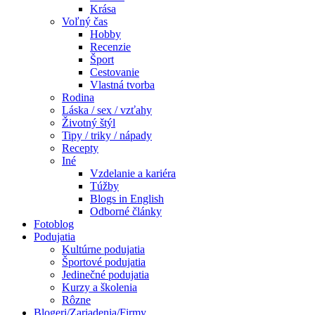
Krása
Voľný čas
Hobby
Recenzie
Šport
Cestovanie
Vlastná tvorba
Rodina
Láska / sex / vzťahy
Životný štýl
Tipy / triky / nápady
Recepty
Iné
Vzdelanie a kariéra
Túžby
Blogs in English
Odborné články
Fotoblog
Podujatia
Kultúrne podujatia
Športové podujatia
Jedinečné podujatia
Kurzy a školenia
Rôzne
Blogeri/Zariadenia/Firmy