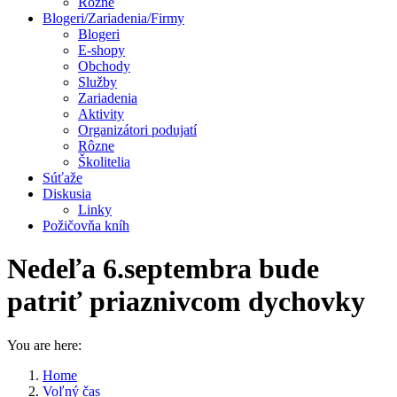
Rôzne
Blogeri/Zariadenia/Firmy
Blogeri
E-shopy
Obchody
Služby
Zariadenia
Aktivity
Organizátori podujatí
Rôzne
Školitelia
Súťaže
Diskusia
Linky
Požičovňa kníh
Nedeľa 6.septembra bude
patriť priaznivcom dychovky
You are here:
Home
Voľný čas