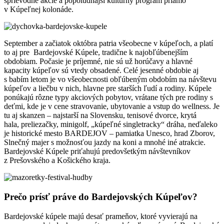
sprievodné akcie a popoludňajší kultúrny program priamo
v Kúpeľnej kolonáde.
September a začiatok októbra patria všeobecne v kúpeľoch, a platí
to aj pre Bardejovské Kúpele, tradične k najobľúbenejším
obdobiam. Počasie je príjemné, nie sú už horúčavy a hlavné
kapacity kúpeľov sú vtedy obsadené. Celé jesenné obdobie aj
s babím letom je vo všeobecnosti obľúbeným obdobím na návštevu
kúpeľov a liečbu v nich, hlavne pre starších ľudí a rodiny. Kúpele
ponúkajú rôzne typy akciových pobytov, vrátane tých pre rodiny s
deťmi, kde je v cene stravovanie, ubytovanie a vstup do wellness. Je
tu aj skanzen – najstarší na Slovensku, tenisové dvorce, krytá
hala, preliezačky, minigolf, „kúpeľné singletracky“ dráha, neďaleko
je historické mesto BARDEJOV – pamiatka Unesco, hrad Zborov,
Slnečný majer s možnosťou jazdy na koni a mnohé iné atrakcie.
Bardejovské Kúpele priťahujú predovšetkým návštevníkov
z Prešovského a Košického kraja.
Prečo prísť práve do Bardejovských Kúpeľov?
Bardejovské kúpele majú desať prameňov, ktoré vyvierajú na