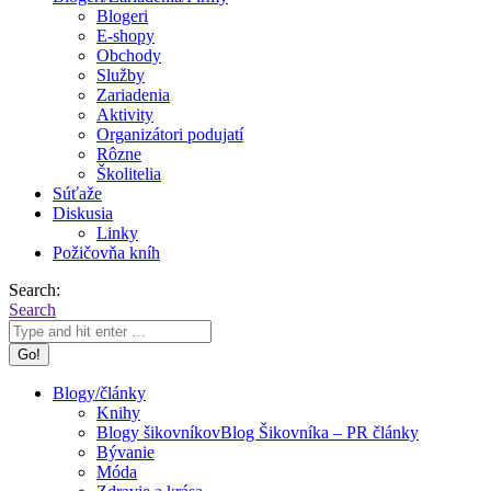
Blogeri
E-shopy
Obchody
Služby
Zariadenia
Aktivity
Organizátori podujatí
Rôzne
Školitelia
Súťaže
Diskusia
Linky
Požičovňa kníh
Search:
Search
Blogy/články
Knihy
Blogy šikovníkov
Blog Šikovníka – PR články
Bývanie
Móda