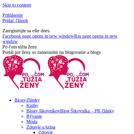
Skip to content
Prihlásenie
Pridať článok
Zaregistrujte sa ešte dnes.
Facebook page opens in new window
Rss page opens in new
window
Po čom túžia ženy
Portál pre ženy so zameraním na blogovanie a blogy
Blogy/články
Knihy
Blogy šikovníkov
Blog Šikovníka – PR články
Bývanie
Móda
Zdravie a krása
Zdravie