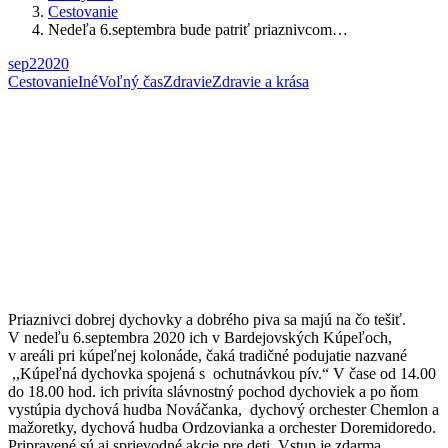
Cestovanie
Nedeľa 6.septembra bude patriť priaznivcom…
sep
2
2020
Cestovanie
Iné
Voľný čas
Zdravie
Zdravie a krása
Priaznivci dobrej dychovky a dobrého piva sa majú na čo tešiť.
V nedeľu 6.septembra 2020 ich v Bardejovských Kúpeľoch,
v areáli pri kúpeľnej kolonáde, čaká tradičné podujatie nazvané
,,Kúpeľná dychovka spojená s ochutnávkou pív.“ V čase od 14.00
do 18.00 hod. ich privíta slávnostný pochod dychoviek a po ňom
vystúpia dychová hudba Nováčanka, dychový orchester Chemlon a
mažoretky, dychová hudba Ordzovianka a orchester Doremidoredo.
Pripravené sú aj sprievodné akcie pre deti. Vstup je zdarma.