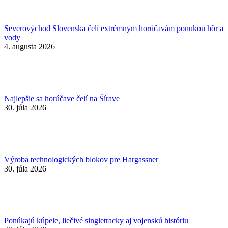
Severovýchod Slovenska čelí extrémnym horúčavám ponukou hôr a
vody
4. augusta 2026
Najlepšie sa horúčave čelí na Šírave
30. júla 2026
Výroba technologických blokov pre Hargassner
30. júla 2026
Ponúkajú kúpele, liečivé singletracky aj vojenskú históriu