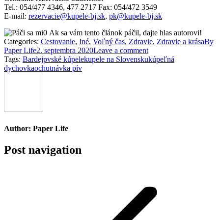
Tel.: 054/477 4346, 477 2717 Fax: 054/472 3549
E-mail:
rezervacie@kupele-bj.sk
,
pk@kupele-bj.sk
0
Ak sa vám tento článok páčil, dajte hlas autorovi!
Categories:
Cestovanie
,
Iné
,
Voľný čas
,
Zdravie
,
Zdravie a krása
By
Paper Life
2. septembra 2020
Leave a comment
Tags:
Bardejpvské kúpele
kupele na Slovensku
kúpeľná
dychovka
ochutnávka pív
Author:
Paper Life
Post navigation