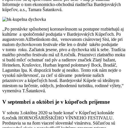
Informuje o tom ekonomicko-obchodná riaditeľka Bardejovských
kúpeľov, a.s., Tamara Šatanková.
,,Po prestávke spôsobenej koronavírusom sa postupne rozbiehajú aj
kultúrne a spoločenské podujatia v Bardejovských Kúpeľoch. Po
augustovom Alžbetínskom dni, venovanom cisárovnej Sisi, ide pri
malom dychovkovom festivale ešte len o druhé takéto podujatie
v tomto roku. Začiatok jesene, pivo a dychovka idú k sebe. Tradícia
malého pivného festivalu má už 8.ročník. Priaznivci zlatistého moku
si budú môcť ochutnať rad pív a radlerov značiek Zlatý bažant,
Heineken, Krušovice, Hurban legend polotmavý Bock, Bradáč,
Lagunitas Ipa. K dispozícii bude aj nealko. Tento rok nám nejde o
vysokú návštevnosť, za cieľ si dávame potešenie našich
priaznivcov a kúpeľných hostí. Bardejovské Kúpele sú ideálnym
miestom na liečenie, oddych, jednodennú turistiku, rodinné výlety,“
vymenúva T.Šatanková.
V septembri a októbri je v kúpeľoch príjemne
V sobotu 3.októbra 2020 sa bude konať v Kúpeľnej kolonáde
6.ročník HORNOŠARIŠSKÉHO VÍNNEHO FESTIVALU.
Predstavia sa na ňom viaceré slovenské vinárstva. Súčasťou sú