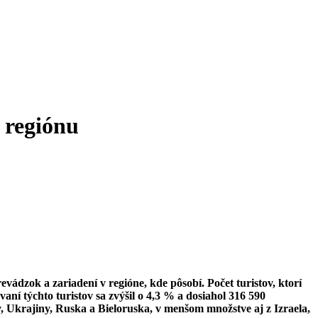
 regiónu
revádzok a zariadení v regióne, kde pôsobí.
Počet turistov, ktorí
ní týchto turistov sa zvýšil o 4,3 % a dosiahol 316 590
, Ukrajiny, Ruska a Bieloruska, v menšom množstve aj z Izraela,