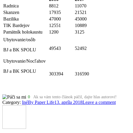
Radnica
8812
11070
Skanzen
17935
21521
Bazilika
47000
45000
TIK Bardejov
12551
10889
Pamätník holokaustu
1200
3125
Ubytovanie/osôb
49543
52492
BJ a BK SPOLU
Ubytovanie/Nocľahov
BJ a BK SPOLU
303394
316590
0
Ak sa vám tento článok páčil, dajte hlas autorovi!
Category:
Iné
By
Paper Life
13. apríla 2018
Leave a comment