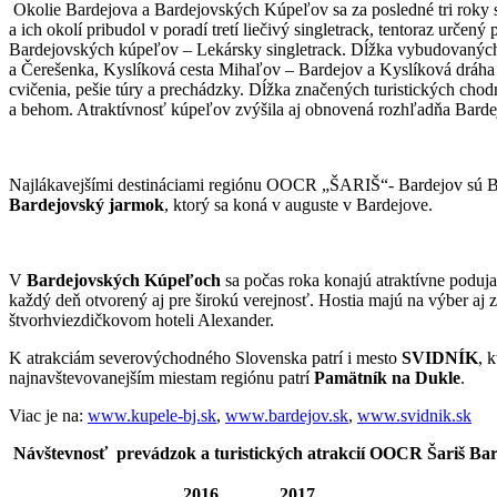
Okolie Bardejova a Bardejovských Kúpeľov sa za posledné tri roky sta
a ich okolí pribudol v poradí tretí liečivý singletrack, tentoraz urč
Bardejovských kúpeľov – Lekársky singletrack. Dĺžka vybudovaných a 
a Čerešenka, Kyslíková cesta Mihaľov – Bardejov a Kyslíková dráha 
cvičenia, pešie túry a prechádzky. Dĺžka značených turistických chod
a behom. Atraktívnosť kúpeľov zvýšila aj obnovená rozhľadňa Bard
Najlákavejšími destináciami regiónu OOCR „ŠARIŠ“- Bardejov sú Ba
Bardejovský jarmok
, ktorý sa koná v auguste v Bardejove.
V
Bardejovských Kúpeľoch
sa počas roka konajú atraktívne podujat
každý deň otvorený aj pre širokú verejnosť. Hostia majú na výber a
štvorhviezdičkovom hoteli Alexander.
K atrakciám severovýchodného Slovenska patrí i mesto
SVIDNÍK
, 
najnavštevovanejším miestam regiónu patrí
Pamätník na Dukle
.
Viac je na:
www.kupele-bj.sk
,
www.bardejov.sk
,
www.svidnik.sk
Návštevnosť prevádzok a turistických atrakcií OOCR Šariš Bar
2016
2017