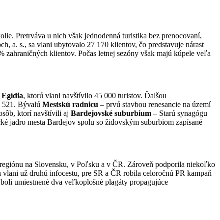
olie. Pretrváva u nich však jednodenná turistika bez prenocovaní,
 a. s., sa vlani ubytovalo 27 170 klientov, čo predstavuje nárast
% zahraničných klientov. Počas letnej sezóny však majú kúpele veľa
 Egídia
, ktorú vlani navštívilo 45 000 turistov. Ďalšou
1 521. Bývalú
Mestskú radnicu
– prvú stavbou renesancie na území
sôb, ktorí navštívili aj
Bardejovské suburbium
– Starú synagógu
ické jadro mesta Bardejov spolu so židovským suburbiom zapísané
 regiónu na Slovensku, v Poľsku a v ČR. Zároveň podporila niekoľko
a vlani už druhú infocestu, pre SR a ČR robila celoročnú PR kampaň
 boli umiestnené dva veľkoplošné plagáty propagujúce