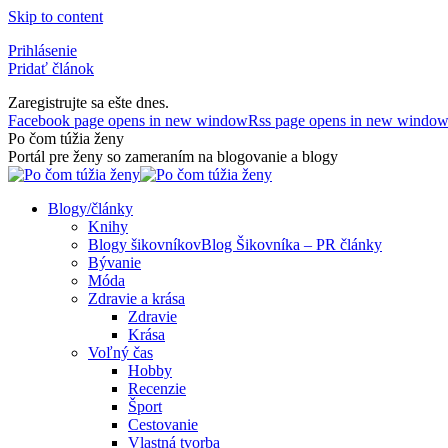
Skip to content
Prihlásenie
Pridať článok
Zaregistrujte sa ešte dnes.
Facebook page opens in new window
Rss page opens in new windo
Po čom túžia ženy
Portál pre ženy so zameraním na blogovanie a blogy
Blogy/články
Knihy
Blogy šikovníkov
Blog Šikovníka – PR články
Bývanie
Móda
Zdravie a krása
Zdravie
Krása
Voľný čas
Hobby
Recenzie
Šport
Cestovanie
Vlastná tvorba