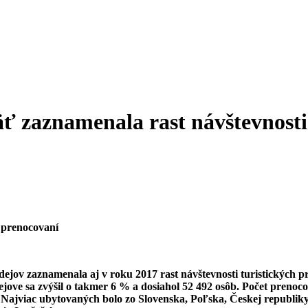
zaznamenala rast návštevnosti
 prenocovaní
dejov
zaznamenala aj v roku 2017 rast návštevnosti turistických p
ve sa zvýšil o takmer 6 % a dosiahol 52 492 osôb. Počet prenocova
Najviac ubytovaných bolo zo Slovenska, Poľska, Českej republiky