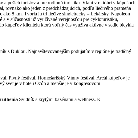
 a peších turistov a pre rodinnú turistiku. Vlani v októbri v kúpeľoch
stal, rovnako ako jeden z predchádzajúcich, podľa liečivého prameňa
ako 8 km. Tvoria ju tri liečivé singletracky – Lekársky, Napoleon
a v súčasnosti už využívané verejnosťou pre cykloturistiku,
do kúpeľov klientelu ktorá voľný čas využíva aktívne v sedle bicykla
dník s Duklou. Najnavštevovanejším podujatím v regióne je tradičný
val, Pivný festival, Hornošarišský Vínny festival. Areál kúpeľov je
vý svet je v hoteli Ozón a menšie je v kongresovom
ruthenia
Svidník s krytými bazénami a wellness. K