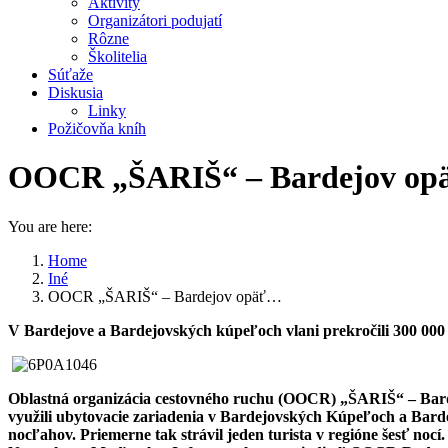
Aktivity
Organizátori podujatí
Rôzne
Školitelia
Súťaže
Diskusia
Linky
Požičovňa kníh
OOCR „ŠARIŠ“ – Bardejov opäť 
You are here:
Home
Iné
OOCR „ŠARIŠ“ – Bardejov opäť…
V Bardejove a Bardejovských kúpeľoch vlani prekročili 300 000
Oblastná organizácia cestovného ruchu (OOCR) „ŠARIŠ“ – Bar
využili ubytovacie zariadenia v Bardejovských Kúpeľoch a Bardejo
nocľahov. Priemerne tak strávil jeden turista v regióne šesť nocí.