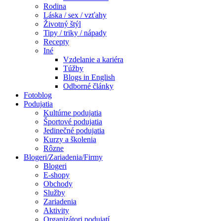
Rodina
Láska / sex / vzťahy
Životný štýl
Tipy / triky / nápady
Recepty
Iné
Vzdelanie a kariéra
Túžby
Blogs in English
Odborné články
Fotoblog
Podujatia
Kultúrne podujatia
Športové podujatia
Jedinečné podujatia
Kurzy a školenia
Rôzne
Blogeri/Zariadenia/Firmy
Blogeri
E-shopy
Obchody
Služby
Zariadenia
Aktivity
Organizátori podujatí