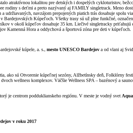
lo atraktívnou lokalitou pre detských i dospelých cykloturistov, bežcov
ený pre rodiny s deťmi a preto nazývaný aj FAMILY singletrack. Meno do
udržiavaných, navzájom prepojených piatich trás dosahuje spolu viac 
v Bardejovských Kúpeľoch. Všetky trasy sú už plne funkčné, označené 
níkov v okolí kúpeľov dosahuje 35 km. Liečivé singletracky priťahujú 
ejov Kamenná Hora a oddychová a športová zóna pre deti v kúpeľoch.
rdejovské kúpele, a. s.,
mesto UNESCO Bardejov
a od vlani aj Svi
ia, ako sú Otvorenie kúpeľnej sezóny, Alžbetínsky deň, Folklórny festi
j z dvoch wellness komplexov. Väčšie Wellness SPA – bazénový a sauno
ktorý je centrom podduklianskeho regiónu. V meste je vodný svet
Aqua
dejov v roku 2017