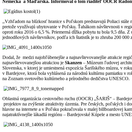
Nemecka a Maďarska. Informoval o tom riaditeľ OOCR Radom
,,Vzhľadom na blízkosť hranice s Poľskom predstavujú Poliaci stále n
pretože využívajú ubytovanie v Poľsku. Ťahákom návštevnosti v región
oproti roku 2016 o 6,5 %. Priemerná dĺžka pobytu tu bola 9,5 dňa. Z
jednodňových návštevníkov, podľa ich štatistík je to zhruba 200 000 
Dodal, že medzi najobľúbenejšie a najnavštevovanejšie atrakcie reg
najnavštevovanejšou atrakciou je
Skanzen
– Múzeum ľudovej archite
Slovenska, v ktorej je umiestnená expozícia Šarišského múzea, v rok
v Bardejove, ktorá bola vyhlásená za národnú kultúrnu pamiatku v r
na Zoznam svetového kultúrneho a prírodného dedičstva UNESCO.
Oblastná organizácia cestovného ruchu (OOCR) „ŠARIŠ“ – Bardejov a
projektov na zvýšenie atraktivity územia. Pre českých, poľských i 
hlavne na internete a v Poľsku pokračovala v malej billboardovej k
najatraktívnejšie lákadlá regiónu – Bardejovské Kúpele a mesto U