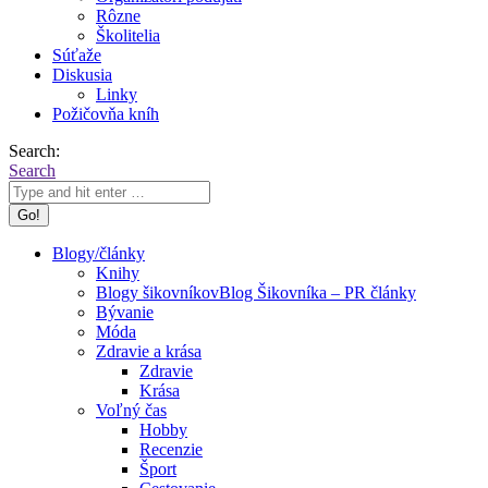
Rôzne
Školitelia
Súťaže
Diskusia
Linky
Požičovňa kníh
Search:
Search
Blogy/články
Knihy
Blogy šikovníkov
Blog Šikovníka – PR články
Bývanie
Móda
Zdravie a krása
Zdravie
Krása
Voľný čas
Hobby
Recenzie
Šport