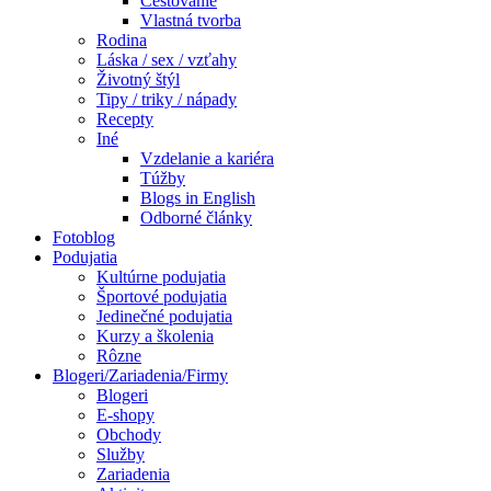
Cestovanie
Vlastná tvorba
Rodina
Láska / sex / vzťahy
Životný štýl
Tipy / triky / nápady
Recepty
Iné
Vzdelanie a kariéra
Túžby
Blogs in English
Odborné články
Fotoblog
Podujatia
Kultúrne podujatia
Športové podujatia
Jedinečné podujatia
Kurzy a školenia
Rôzne
Blogeri/Zariadenia/Firmy
Blogeri
E-shopy
Obchody
Služby
Zariadenia