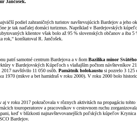
ír Jančošek.
ajväčší podiel zahraničných turistov navštevujúcich Bardejov a jeho ok
e je tak naďalej domáci turizmus. Napríklad v Bardejovských kúpeľoch,
 ubytovaných klientov však bolo až 95 % slovenských občanov a iba 5 
za rok,“ konštatoval R. Jančošek.
iónu patrí samotné centrum Bardejova a v ňom
Bazilika minor Svätého
ktúry v Bardejovských Kúpeľoch s vlaňajším počtom návštevníkov 2
u 2017 navštívilo 11 050 osôb.
Pamätník holokaustu
si pozrelo 3 125 o
oku 1970 (mikve a bet hamidraš v roku 2000). V roku 2000 bolo histor
j v roku 2017 pokračovala v rôznych aktivitách na propagáciu tohto
domácich touroperatorov a pracovníkov v cestovnom ruchu zorganizoval
ampani, keď v blízkosti najnavštevovanejších poľských kúpeľov Krynica
NESCO Bardejov.