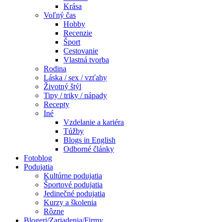
Krása
Voľný čas
Hobby
Recenzie
Šport
Cestovanie
Vlastná tvorba
Rodina
Láska / sex / vzťahy
Životný štýl
Tipy / triky / nápady
Recepty
Iné
Vzdelanie a kariéra
Túžby
Blogs in English
Odborné články
Fotoblog
Podujatia
Kultúrne podujatia
Športové podujatia
Jedinečné podujatia
Kurzy a školenia
Rôzne
Blogeri/Zariadenia/Firmy