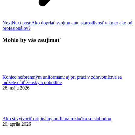
Next
Next post:
Ako dopriať svojmu autu starostlivosť takmer ako od
profesionálov?
Mohlo by vás zaujímať
Koniec neforemným uniformám: aj pri práci v zdravotníctve sa
môžete cítiť žensky a pohodlne
26. mája 2026
Ako si vytvoriť originálny outfit na rozlúčku so slobodou
20. apríla 2026