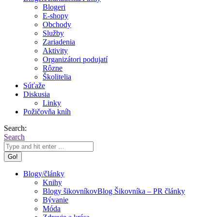
Blogeri
E-shopy
Obchody
Služby
Zariadenia
Aktivity
Organizátori podujatí
Rôzne
Školitelia
Súťaže
Diskusia
Linky
Požičovňa kníh
Search:
Search
Blogy/články
Knihy
Blogy šikovníkov
Blog Šikovníka – PR články
Bývanie
Móda