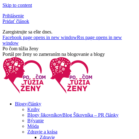
Skip to content
Prihlásenie
Pridať článok
Zaregistrujte sa ešte dnes.
Facebook page opens in new window
Rss page opens in new
window
Po čom túžia ženy
Portál pre ženy so zameraním na blogovanie a blogy
Blogy/články
Knihy
Blogy šikovníkov
Blog Šikovníka – PR články
Bývanie
Móda
Zdravie a krása
Zdravie