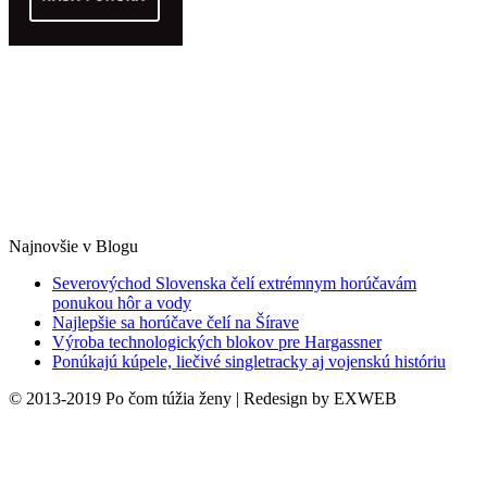
Najnovšie v Blogu
Severovýchod Slovenska čelí extrémnym horúčavám
ponukou hôr a vody
Najlepšie sa horúčave čelí na Šírave
Výroba technologických blokov pre Hargassner
Ponúkajú kúpele, liečivé singletracky aj vojenskú históriu
© 2013-2019 Po čom túžia ženy | Redesign by EXWEB