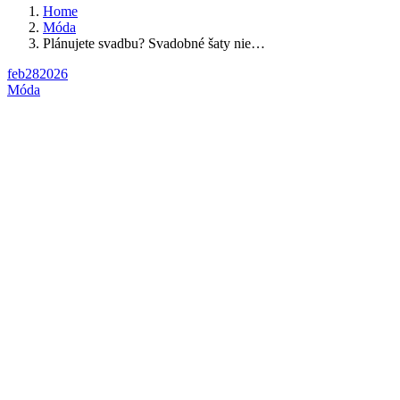
Home
Móda
Plánujete svadbu? Svadobné šaty nie…
feb
28
2026
Móda