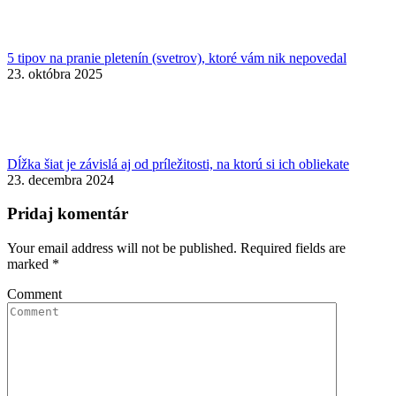
5 tipov na pranie pletenín (svetrov), ktoré vám nik nepovedal
23. októbra 2025
Dĺžka šiat je závislá aj od príležitosti, na ktorú si ich obliekate
23. decembra 2024
Pridaj komentár
Your email address will not be published. Required fields are
marked
*
Comment