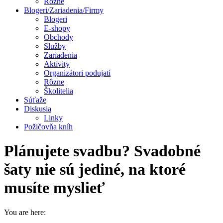
Rôzne
Blogeri/Zariadenia/Firmy
Blogeri
E-shopy
Obchody
Služby
Zariadenia
Aktivity
Organizátori podujatí
Rôzne
Školitelia
Súťaže
Diskusia
Linky
Požičovňa kníh
Plánujete svadbu? Svadobné
šaty nie sú jediné, na ktoré
musíte myslieť
You are here: