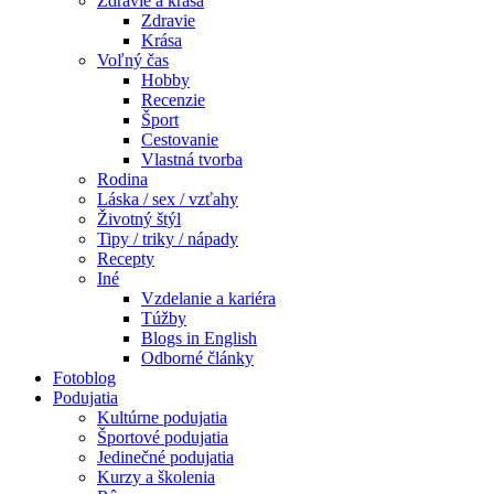
Zdravie a krása
Zdravie
Krása
Voľný čas
Hobby
Recenzie
Šport
Cestovanie
Vlastná tvorba
Rodina
Láska / sex / vzťahy
Životný štýl
Tipy / triky / nápady
Recepty
Iné
Vzdelanie a kariéra
Túžby
Blogs in English
Odborné články
Fotoblog
Podujatia
Kultúrne podujatia
Športové podujatia
Jedinečné podujatia
Kurzy a školenia