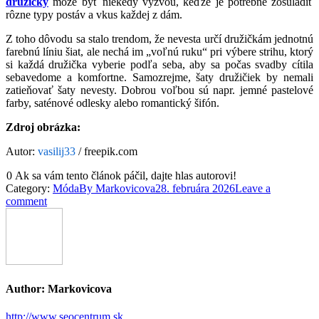
družičky
môže byť niekedy výzvou, keďže je potrebné zosúladiť
rôzne typy postáv a vkus každej z dám.
Z toho dôvodu sa stalo trendom, že nevesta určí družičkám jednotnú
farebnú líniu šiat, ale nechá im „voľnú ruku“ pri výbere strihu, ktorý
si každá družička vyberie podľa seba, aby sa počas svadby cítila
sebavedome a komfortne. Samozrejme, šaty družičiek by nemali
zatieňovať šaty nevesty. Dobrou voľbou sú napr. jemné pastelové
farby, saténové odlesky alebo romantický šifón.
Zdroj obrázka:
Autor:
vasilij33
/ freepik.com
0
Ak sa vám tento článok páčil, dajte hlas autorovi!
Category:
Móda
By
Markovicova
28. februára 2026
Leave a
comment
Author:
Markovicova
http://www.seocentrum.sk