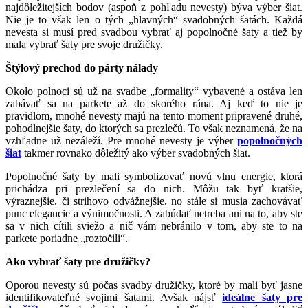
najdôležitejších bodov (aspoň z pohľadu nevesty) býva výber šiat.
Nie je to však len o tých „hlavných“ svadobných šatách. Každá
nevesta si musí pred svadbou vybrať aj popolnočné šaty a tiež by
mala vybrať šaty pre svoje družičky.
Štýlový prechod do párty nálady
Okolo polnoci sú už na svadbe „formality“ vybavené a ostáva len
zabávať sa na parkete až do skorého rána. Aj keď to nie je
pravidlom, mnohé nevesty majú na tento moment pripravené druhé,
pohodlnejšie šaty, do ktorých sa prezlečú. To však neznamená, že na
vzhľadne už nezáleží. Pre mnohé nevesty je výber
popolnočných
šiat
takmer rovnako dôležitý ako výber svadobných šiat.
Popolnočné šaty by mali symbolizovať novú vlnu energie, ktorá
prichádza pri prezlečení sa do nich. Môžu tak byť kratšie,
výraznejšie, či strihovo odvážnejšie, no stále si musia zachovávať
punc elegancie a výnimočnosti. A zabúdať netreba ani na to, aby ste
sa v nich cítili sviežo a nič vám nebránilo v tom, aby ste to na
parkete poriadne „roztočili“.
Ako vybrať šaty pre družičky?
Oporou nevesty sú počas svadby družičky, ktoré by mali byť jasne
identifikovateľné svojimi šatami. Avšak nájsť
ideálne šaty pre