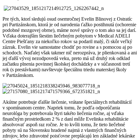
Pre tých, ktorí sledujú osud osemročnej Evelin Blinovej z Ostratíc
pri Partizánskom, ktorá je od narodenia ťažko postihnutá (ochorenie
podobné mozgovej obrne), máme nové správy o tom ako sa jej darí.
Vďaka doterajším šiestim liečebným pobytom v Medical ADELI
Centre Piešťany za niekoľko rokov sa podaril malý, či skôr veľký
zázrak. Evelin vie samostatne chodiť po rovine a s pomocou aj po
schodoch. Naďalej však takmer nič nerozpráva, je plienkovaná a ani
jej ďalší vývoj nezodpovedá veku, preto má už druhý rok odklad
začiatku plnenia povinnej školskej dochádzky a v súčasnosti tretí
rok (s prestávkami) navštevuje špeciálnu triedu materskej školy
v Partizánskom.
Akútne potrebuje ďalšie liečenie, vrátane špeciálnych rehabilitácií
v spomínanom centre. Napriek tomu, že podľa odporúčania
neurológa by potrebovala štyri takéto liečenia ročne, aj vďaka
finančným prostriedkom 2 % z daní môže Evelinka rehabilitácie
absolvovať aspoň raz ročne. Je to kvôli tomu, že tieto liečebné
pobyty sú na Slovensku hradené najmä z vlastných finančných
zdrojov, lebo zdravotné poisťovne preplácajú len základné lekárske