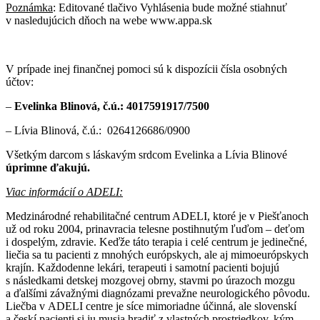
Poznámka
: Editované tlačivo Vyhlásenia bude možné stiahnuť
v nasledujúcich dňoch na webe www.appa.sk
V prípade inej finančnej pomoci sú k dispozícii čísla osobných
účtov:
–
Evelinka Blinová, č.ú.: 4017591917/7500
– Lívia Blinová, č.ú.: 0264126686/0900
Všetkým darcom s láskavým srdcom Evelinka a Lívia Blinové
úprimne ďakujú.
Viac informácií o ADELI:
Medzinárodné rehabilitačné centrum ADELI, ktoré je v Piešťanoch
už od roku 2004, prinavracia telesne postihnutým ľuďom – deťom
i dospelým, zdravie. Keďže táto terapia i celé centrum je jedinečné,
liečia sa tu pacienti z mnohých európskych, ale aj mimoeurópskych
krajín. Každodenne lekári, terapeuti i samotní pacienti bojujú
s následkami detskej mozgovej obrny, stavmi po úrazoch mozgu
a ďalšími závažnými diagnózami prevažne neurologického pôvodu.
Liečba v ADELI centre je síce mimoriadne účinná, ale slovenskí
a českí pacienti si ju musia hradiť z vlastných prostriedkov, kým