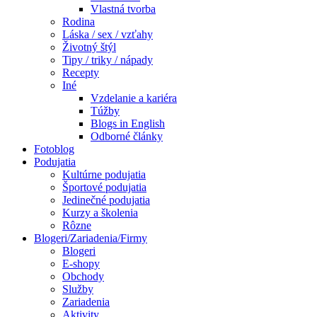
Vlastná tvorba
Rodina
Láska / sex / vzťahy
Životný štýl
Tipy / triky / nápady
Recepty
Iné
Vzdelanie a kariéra
Túžby
Blogs in English
Odborné články
Fotoblog
Podujatia
Kultúrne podujatia
Športové podujatia
Jedinečné podujatia
Kurzy a školenia
Rôzne
Blogeri/Zariadenia/Firmy
Blogeri
E-shopy
Obchody
Služby
Zariadenia
Aktivity