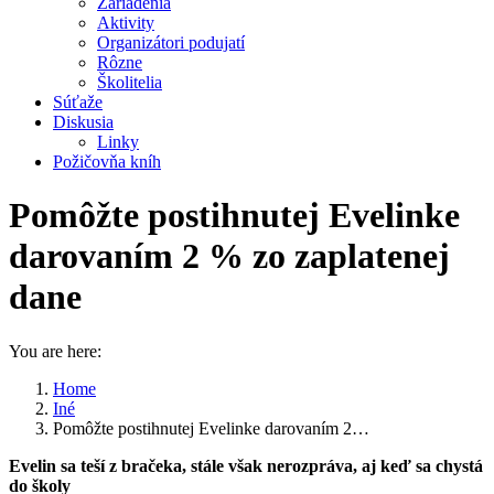
Zariadenia
Aktivity
Organizátori podujatí
Rôzne
Školitelia
Súťaže
Diskusia
Linky
Požičovňa kníh
Pomôžte postihnutej Evelinke
darovaním 2 % zo zaplatenej
dane
You are here:
Home
Iné
Pomôžte postihnutej Evelinke darovaním 2…
Evelin sa teší z bračeka, stále však nerozpráva, aj keď sa chystá
do školy