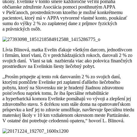
úkony. Evelinke v tomto smere každoročne veľmi pomáha
občianske združenie Asociácia pomoci postihnutým APPA
v Piešťanoch, prostredníctvom ktorého je možné konkrétnemu
pacientovi, ktorý má v APPA vytvorené vlastné konto, poukázať
sumu do výšky 2 % zo zaplatenej dane z príjmov fyzických
a právnických osôb.
Lívia Blinová, matka Evelin ďakuje všetkým darcom, jednotlivcom
i firmám, ktorí vlani, či v predchádzajúcich rokoch, darovali 2 % zo
svojich daní. Vlani sa tak nazbierala viac ako polovica finančných
prostriedkov na Evelinkin šiesty liečebný pobyt.
,,Prosím prispejte aj tento rok darovaním 2 % zo svojich daní,
ktorými pomôžete Evelinke pri zaplatení ďalšieho liečebného
pobytu, ktorý na Slovensku nie je hradený žiadnou zdravotnou
poisťovňou napriek tomu, že iba špeciálne rehabilitácie
a hyperbarická komora Evelinke pomáhajú vo vývoji a zlepšení jej
zdravotného stavu. S dcérkou som stále doma na opatrovateľskom
príspevku a keď jej to zdravie umožňuje, navštevuje špeciálnu triedu
materskej školy v 10 km vzdialenom okresnom meste Partizánske.
V ostatné dni potrebuje celodennú opateru,“ hovorí L. Blinová.