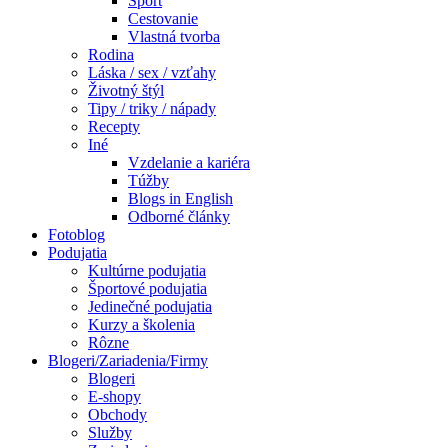
Šport
Cestovanie
Vlastná tvorba
Rodina
Láska / sex / vzťahy
Životný štýl
Tipy / triky / nápady
Recepty
Iné
Vzdelanie a kariéra
Túžby
Blogs in English
Odborné články
Fotoblog
Podujatia
Kultúrne podujatia
Športové podujatia
Jedinečné podujatia
Kurzy a školenia
Rôzne
Blogeri/Zariadenia/Firmy
Blogeri
E-shopy
Obchody
Služby