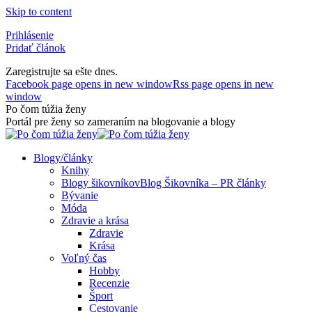
Skip to content
Prihlásenie
Pridať článok
Zaregistrujte sa ešte dnes.
Facebook page opens in new window
Rss page opens in new
window
Po čom túžia ženy
Portál pre ženy so zameraním na blogovanie a blogy
Blogy/články
Knihy
Blogy šikovníkov
Blog Šikovníka – PR články
Bývanie
Móda
Zdravie a krása
Zdravie
Krása
Voľný čas
Hobby
Recenzie
Šport
Cestovanie