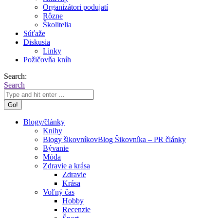
Organizátori podujatí
Rôzne
Školitelia
Súťaže
Diskusia
Linky
Požičovňa kníh
Search:
Search
Blogy/články
Knihy
Blogy šikovníkov
Blog Šikovníka – PR články
Bývanie
Móda
Zdravie a krása
Zdravie
Krása
Voľný čas
Hobby
Recenzie