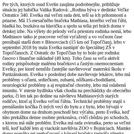
Pre tých, ktorých osud Evelin zaujíma podrobnejšie, približuje
situáciu jej babička Valika Radová: ,,Rodina býva v dedinke Veľke
Ostratice 340. Evelka má veľmi rada deti, teší sa ich prítomnosti a
priazne. Má 15-mesačného bračeka Mathiasa, ktorého veľmi ľúbi,
hladká ho, bozkáva na hlavičku a spolu sa tešia pri hrách doma v
detskej izbe. Na výlety do prírody veľa priestoru rodinka nemá, lebo
Mathiasov tatko je pracovne veľmi vyťažený a vo voľnom čase
prerábajú starší dom v Blesovciach (15 km od Topoľčian), lebo v
septembri 2018 by mala Evelka nastúpiť do špeciálnej ZŠ v
Topoľčanoch. Z Ostratíc do Topoľčian by to bolo pre rodinku
časovo i finančne nákladné (40 km). Toho času sa veľa aktivít
rodiny prispôsobuje malému bračekovi a častým onemocneniam
Evelky, pre ktoré nemôže častejšie navštevovať materskú školu v
Partizánskom. Evelka v poslednej dobe navštevuje lekárov, lebo má
problémy s očami, srdiečkom, zubami, nôžkami-chodidlami,
neurologické problémy a aj respiračné choroby, lebo má oslabenú
imunitu. V mieste bydliska však chodia na prechádzky do obecného
parku, či len tak po dedine na návštevu Mathiasových starých
rodičov, ktorí aj Evelku veľmi ľúbia. Technické problémy majú s
prenášaním kočíka či iných vecí do bytu a z bytu, lebo bývajú v
obytnom dome na druhom poschodí bez výťahu, preto Evelka, keď
túto prekážku denne osobne prekonáva, cvičí chôdzu po schodoch,
s ktorou má stále problém. Evelka má rada zvieratka, preto sa veľmi
teší, keď každé leto aj viackrát navštívia ZOO v Bojniciach. Mamke
doma pomáha pri prebaľovaní a kúpaní bračeka (prináša plienky,