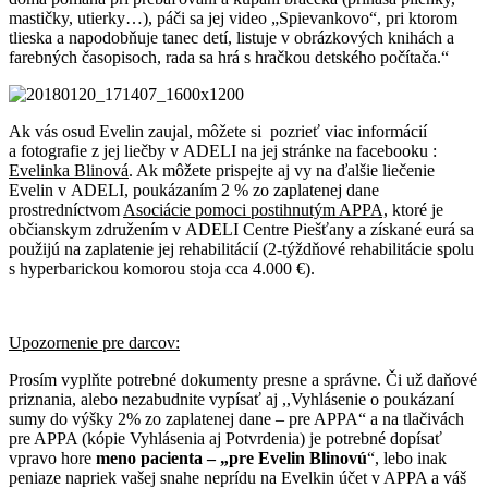
mastičky, utierky…), páči sa jej video „Spievankovo“, pri ktorom
tlieska a napodobňuje tanec detí, listuje v obrázkových knihách a
farebných časopisoch, rada sa hrá s hračkou detského počítača.“
Ak vás osud Evelin zaujal, môžete si pozrieť viac informácií
a fotografie z jej liečby v ADELI na jej stránke na facebooku :
Evelinka Blinová
. Ak môžete prispejte aj vy na ďalšie liečenie
Evelin v ADELI, poukázaním 2 % zo zaplatenej dane
prostredníctvom
Asociácie pomoci postihnutým APPA,
ktoré je
občianskym združením v ADELI Centre Piešťany a získané eurá sa
použijú na zaplatenie jej rehabilitácií (2-týždňové rehabilitácie spolu
s hyperbarickou komorou stoja cca 4.000 €).
Upozornenie pre darcov:
Prosím vyplňte potrebné dokumenty presne a správne. Či už daňové
priznania, alebo nezabudnite vypísať aj ,,Vyhlásenie o poukázaní
sumy do výšky 2% zo zaplatenej dane – pre APPA“ a na tlačivách
pre APPA (kópie Vyhlásenia aj Potvrdenia) je potrebné dopísať
vpravo hore
meno pacienta – „pre Evelin Blinovú
“, lebo inak
peniaze napriek vašej snahe neprídu na Evelkin účet v APPA a váš