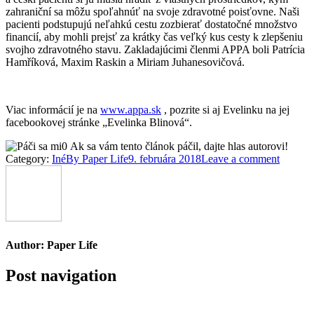
zahraniční sa môžu spoľahnúť na svoje zdravotné poisťovne. Naši
pacienti podstupujú neľahkú cestu zozbierať dostatočné množstvo
financií, aby mohli prejsť za krátky čas veľký kus cesty k zlepšeniu
svojho zdravotného stavu. Zakladajúcimi členmi APPA boli Patrícia
Hamříková, Maxim Raskin a Miriam Juhanesovičová.
Viac informácií je na
www.appa.sk
, pozrite si aj Evelinku na jej
facebookovej stránke „Evelinka Blinová“.
0
Ak sa vám tento článok páčil, dajte hlas autorovi!
Category:
Iné
By
Paper Life
9. februára 2018
Leave a comment
Author:
Paper Life
Post navigation