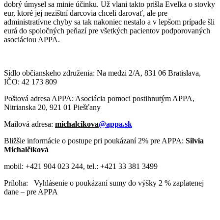
dobrý úmysel sa minie účinku. Už vlani takto prišla Evelka o stovky
eur, ktoré jej nezištní darcovia chceli darovať, ale pre
administratívne chyby sa tak nakoniec nestalo a v lepšom prípade šli
eurá do spoločných peňazí pre všetkých pacientov podporovaných
asociáciou APPA.
Sídlo občianskeho združenia: Na medzi 2/A, 831 06 Bratislava,
IČO: 42 173 809
Poštová adresa APPA: Asociácia pomoci postihnutým APPA,
Nitrianska 20, 921 01 Piešťany
Mailová adresa:
michalcikova
@appa.sk
Bližšie informácie o postupe pri poukázaní 2% pre APPA:
Silvia
Michalčíková
mobil: +421 904 023 244, tel.: +421 33 381 3499
Príloha: Vyhlásenie o poukázaní sumy do výšky 2 % zaplatenej
dane – pre APPA