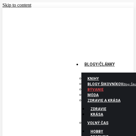
Skip to content
PRIHLÁSENIE
PRIDAŤ ČLÁNOK
ZAREGISTRUJTE SA EŠTE DNES.
Facebook page opens in new window
Rss page
opens in new window
BLOGY/ČLÁNKY
KNIHY
BLOGY ŠIKOVNÍKOV
Blog Šik
BÝVANIE
MÓDA
ZDRAVIE A KRÁSA
ZDRAVIE
KRÁSA
VOĽNÝ ČAS
HOBBY