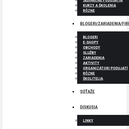
JEDINEČNÉ PODUJATIA
KURZY A ŠKOLENIA
RÔZNE
BLOGERI/ZARIADENIA/FI
BLOGERI
E-SHOPY
OBCHODY
SLUŽBY
ZARIADENIA
AKTIVITY
ORGANIZÁTORI PODUJATÍ
RÔZNE
ŠKOLITELIA
SÚŤAŽE
DISKUSIA
LINKY