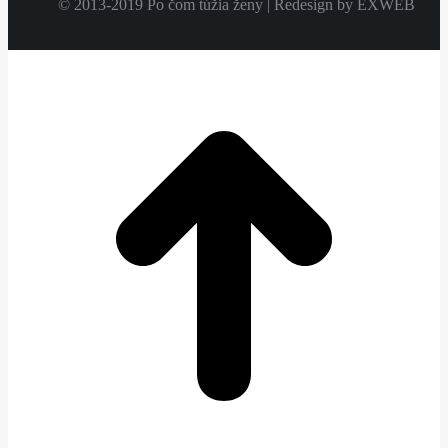
© 2013-2019 Po čom túžia ženy | Redesign by EXWEB