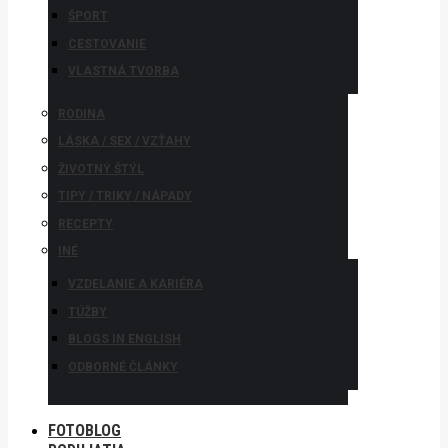
ŠPORT
CESTOVANIE
VLASTNÁ TVORBA
RODINA
LÁSKA / SEX / VZŤAHY
ŽIVOTNÝ ŠTÝL
TIPY / TRIKY / NÁPADY
RECEPTY
INÉ
VZDELANIE A KARIÉRA
TÚŽBY
BLOGS IN ENGLISH
ODBORNÉ ČLÁNKY
FOTOBLOG