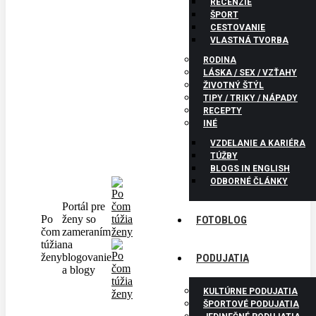
RECENZIE
ŠPORT
CESTOVANIE
VLASTNÁ TVORBA
RODINA
LÁSKA / SEX / VZŤAHY
ŽIVOTNÝ ŠTÝL
TIPY / TRIKY / NÁPADY
RECEPTY
INÉ
VZDELANIE A KARIÉRA
TÚŽBY
BLOGS IN ENGLISH
ODBORNÉ ČLÁNKY
Portál pre
Po
ženy so
FOTOBLOG
čom
zameraním
túžia
na
ženy
blogovanie
PODUJATIA
a blogy
KULTÚRNE PODUJATIA
ŠPORTOVÉ PODUJATIA