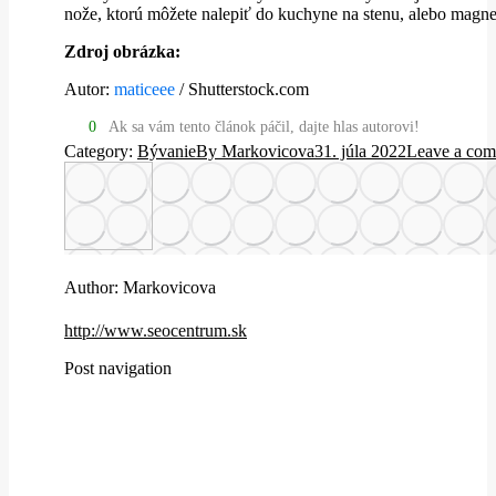
nože, ktorú môžete nalepiť do kuchyne na stenu, alebo magn
Zdroj obrázka:
Autor:
maticeee
/ Shutterstock.com
0
Ak sa vám tento článok páčil, dajte hlas autorovi!
Category:
Bývanie
By
Markovicova
31. júla 2022
Leave a co
Author:
Markovicova
http://www.seocentrum.sk
Post navigation