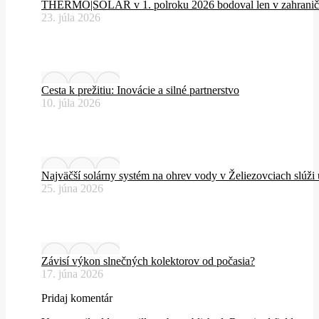
THERMO|SOLAR v 1. polroku 2026 bodoval len v zahranič
23. júla 2026
Cesta k prežitiu: Inovácie a silné partnerstvo
10. júla 2026
Najväčší solárny systém na ohrev vody v Želiezovciach slúži
25. júna 2026
Závisí výkon slnečných kolektorov od počasia?
17. júna 2026
Pridaj komentár