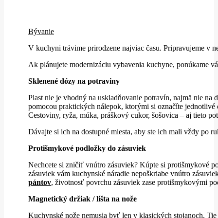
Bývanie
V kuchyni trávime prirodzene najviac času. Pripravujeme v n
Ak plánujete modernizáciu vybavenia kuchyne, ponúkame vám
Sklenené dózy na potraviny
Plast nie je vhodný na uskladňovanie potravín, najmä nie na
pomocou praktických nálepok, ktorými si označíte jednotlivé
Cestoviny, ryža, múka, práškový cukor, šošovica – aj tieto p
Dávajte si ich na dostupné miesta, aby ste ich mali vždy po r
Protišmykové podložky do zásuviek
Nechcete si zničiť vnútro zásuviek? Kúpte si protišmykové po
zásuviek vám kuchynské náradie nepoškriabe vnútro zásuviek
pántov
, životnosť povrchu zásuviek zase protišmykovými po
Magnetický držiak / lišta na nože
Kuchynské nože nemusia byť len v klasických stojanoch. Tie 