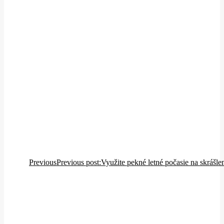
Previous
Previous post:
Využite pekné letné počasie na skrášle