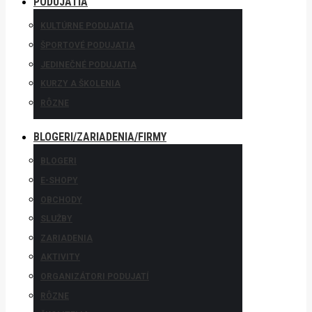
PODUJATIA
KULTÚRNE PODUJATIA
ŠPORTOVÉ PODUJATIA
JEDINEČNÉ PODUJATIA
KURZY A ŠKOLENIA
RÔZNE
BLOGERI/ZARIADENIA/FIRMY
BLOGERI
E-SHOPY
OBCHODY
SLUŽBY
ZARIADENIA
AKTIVITY
ORGANIZÁTORI PODUJATÍ
RÔZNE