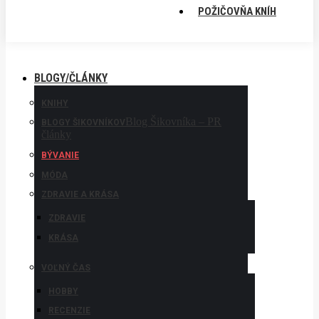
POŽIČOVŇA KNÍH
BLOGY/ČLÁNKY
KNIHY
Blog Šikovníka – PR
BLOGY ŠIKOVNÍKOV
články
BÝVANIE
MÓDA
ZDRAVIE A KRÁSA
ZDRAVIE
KRÁSA
VOĽNÝ ČAS
HOBBY
RECENZIE