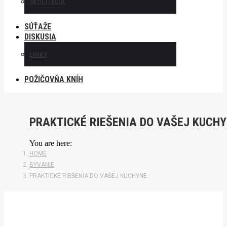
ŠKOLITELIA
SÚŤAŽE
DISKUSIA
LINKY
POŽIČOVŇA KNÍH
PRAKTICKÉ RIEŠENIA DO VAŠEJ KUCH
You are here:
HOME
BÝVANIE
PRAKTICKÉ RIEŠENIA DO VAŠEJ KUCHYNE