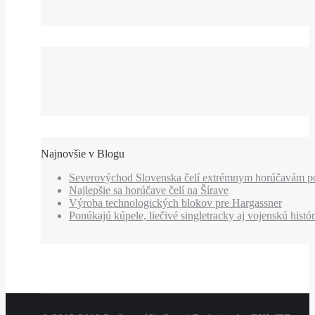
Najnovšie v Blogu
Severovýchod Slovenska čelí extrémnym horúčavám p
Najlepšie sa horúčave čelí na Šírave
Výroba technologických blokov pre Hargassner
Ponúkajú kúpele, liečivé singletracky aj vojenskú histór