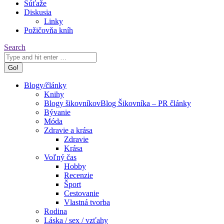
Súťaže
Diskusia
Linky
Požičovňa kníh
Search:
Search
Blogy/články
Knihy
Blogy šikovníkov
Blog Šikovníka – PR články
Bývanie
Móda
Zdravie a krása
Zdravie
Krása
Voľný čas
Hobby
Recenzie
Šport
Cestovanie
Vlastná tvorba
Rodina
Láska / sex / vzťahy