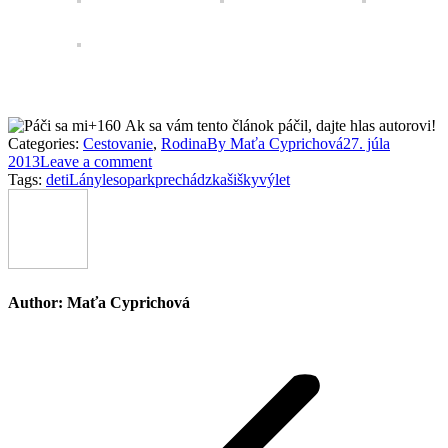
+160
Ak sa vám tento článok páčil, dajte hlas autorovi!
Categories:
Cestovanie
,
Rodina
By
Maťa Cyprichová
27. júla
2013
Leave a comment
Tags:
deti
Lány
lesopark
prechádzka
šišky
výlet
Author:
Maťa Cyprichová
Post
navigation