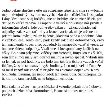
Jedno pekné slnečné a ešte nie rozpálené letné ráno sme sa vybrali s
mojim dvojročným synom na vychádzku do neďalekého Lesoparku
Lány. Vzali sme si aj košíček, nie na hríbiky, ale na zber šišiek, pre
deti je to veľká zábava. Lesopark je veľký a pri vstupe nás privítala
informačná tabuľa, kde boli všetky zákazy – zákaz odhadzovať
odpadky, zákaz zbierať hríby a lesné ovocie, ak nie je určené na
priamu konzumáciu, zákaz fajčenia, kladenia ohňa a podobne. Ako
v každom lese. Tento lesný park každý rok čistia dobrovoľníci, vždy
tam nazbierajú kopec vriec odpadu.Nás nenapadlo vziať si vrece, že
budeme zbierať odpadky. Vzali sme si lne spomínaný košíček na
šišky. Bolo tam príjemne, vtáčiky tam štebotali, hmyz len tak šušťal,
sem tam si môj malý syn odtrhol malinu a rovno spapal. Vybrali sme
sa len tak na pol hodinky, ale bolo tam tak fajn ticho a vzduch voňal
ihličím, že sme tam strávili vyše hodinky. Len mi je veľmi ľúto, že
sa musí každý rok konať tá brigáda na zbieranie odpadkov. Keby
boli ľudia rozumní, ten neporiadok tam nenarobia. Samozrejme, že
tí, ktorí ho tam narobili, na tú brigádu nechodia.
Ešte rada na záver – na prechádzku si vezmite peknú dobrú obuv a
po prechádzke treba skontrolovať, či sme si domov nepriniesli
kliešťa.