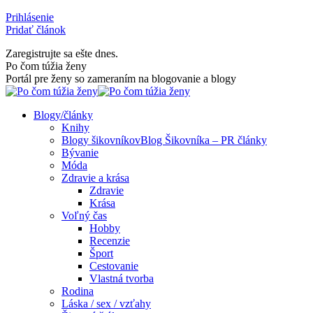
Skip
Prihlásenie
to
Pridať článok
content
Zaregistrujte sa ešte dnes.
Facebook
Rss
Po čom túžia ženy
page
page
Portál pre ženy so zameraním na blogovanie a blogy
opens
opens
in
in
Blogy/články
new
new
Knihy
window
window
Blogy šikovníkov
Blog Šikovníka – PR články
Bývanie
Móda
Zdravie a krása
Zdravie
Krása
Voľný čas
Hobby
Recenzie
Šport
Cestovanie
Vlastná tvorba
Rodina
Láska / sex / vzťahy