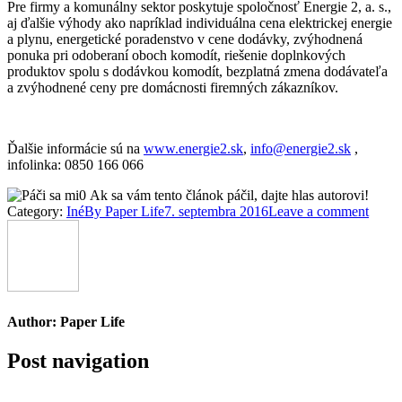
Pre firmy a komunálny sektor poskytuje spoločnosť Energie 2, a. s.,
aj ďalšie výhody ako napríklad individuálna cena elektrickej energie
a plynu, energetické poradenstvo v cene dodávky, zvýhodnená
ponuka pri odoberaní oboch komodít, riešenie doplnkových
produktov spolu s dodávkou komodít, bezplatná zmena dodávateľa
a zvýhodnené ceny pre domácnosti firemných zákazníkov.
Ďalšie informácie sú na
www.energie2.sk
,
info@energie2.sk
,
infolinka: 0850 166 066
0
Ak sa vám tento článok páčil, dajte hlas autorovi!
Category:
Iné
By
Paper Life
7. septembra 2016
Leave a comment
Author:
Paper Life
Post navigation