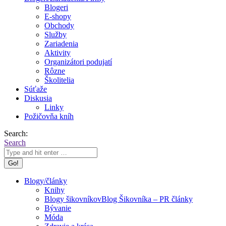
Blogeri
E-shopy
Obchody
Služby
Zariadenia
Aktivity
Organizátori podujatí
Rôzne
Školitelia
Súťaže
Diskusia
Linky
Požičovňa kníh
Search:
Search
Blogy/články
Knihy
Blogy šikovníkov
Blog Šikovníka – PR články
Bývanie
Móda