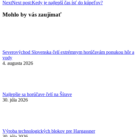
Next
Next post:
Kedy je najlepší čas ísť do kúpeľov?
Mohlo by vás zaujímať
Severovýchod Slovenska čelí extrémnym horúčavám ponukou hôr a
vody
4. augusta 2026
Najlepšie sa horúčave čelí na Šírave
30. júla 2026
Výroba technologických blokov pre Hargassner
30. júla 2026