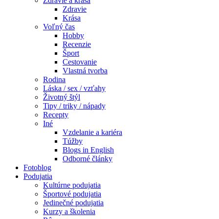
Zdravie a krása
Zdravie
Krása
Voľný čas
Hobby
Recenzie
Šport
Cestovanie
Vlastná tvorba
Rodina
Láska / sex / vzťahy
Životný štýl
Tipy / triky / nápady
Recepty
Iné
Vzdelanie a kariéra
Túžby
Blogs in English
Odborné články
Fotoblog
Podujatia
Kultúrne podujatia
Športové podujatia
Jedinečné podujatia
Kurzy a školenia