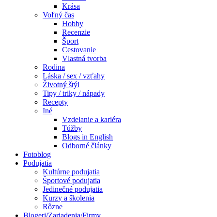
Krása
Voľný čas
Hobby
Recenzie
Šport
Cestovanie
Vlastná tvorba
Rodina
Láska / sex / vzťahy
Životný štýl
Tipy / triky / nápady
Recepty
Iné
Vzdelanie a kariéra
Túžby
Blogs in English
Odborné články
Fotoblog
Podujatia
Kultúrne podujatia
Športové podujatia
Jedinečné podujatia
Kurzy a školenia
Rôzne
Blogeri/Zariadenia/Firmy