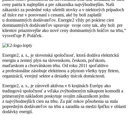
ceny patria k najlepším a pre zákazníka najvýhodnejším. Naši
zákazníci za posledné roky ušetrili stovky a v niektorých prípadoch
až tisíce eur v porovnaní s cenami, aké by boli zaplatili
u dominantných dodávateľov. Energie2 vždy pri poklese cien
dominantných dodávateľov upravuje svoje ceny tak, aby boli pre
klientov priaznivejšie ako nové ceny dominantných hráčov na trhu,“
vysvetľuje P. Poláček.
Energie2, a. s., je slovenská spoločnosť, ktorá dodáva elektrickú
energiu a zemný plyn na slovenskom, českom, poľskom,
maďarskom a chorvátskom trhu. Od roku 2011 spoľahlivo
a profesionálne zásobuje elektrinou a plynom všetky typy firiem,
organizácií, verejný sektor a desiatky tisícok domácnosti.
Energie2, a. s., je zároveň aktívna v 6 krajinách Európy ako
tradingová spoločnosť a vďaka zvýhodneným nákupom komodít a
primeraným nákladom poskytuje svojím zákazníkom jednu
z najvýhodnejších cien na trhu. Za päť rokov pôsobenia sa stala
popredným dodávateľov na trhu a zaradila sa medzi špičku v oblasti
dodávky energií.