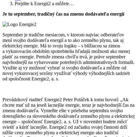
Prejdite k Energii2 a môžete…
Je tu september, tradičný čas na zmenu dodávateľa energií
September je tradične mesiacom, v ktorom najviac odberateľov
mení svojho dodávateľa energií a to ako zemného plynu, tak aj
elektrickej energie. Má to svoju logiku – s blížiacou sa zimou
a vykurovacím obdobím spotrebitelia hľadajú možnosti ako menej
platiť za energie. Pretože zmena chvíľu trvá, je práve september
najvhodnejší na vybavovanie potrebných administratívnych formalít.
Využite aj vy možnosť vybrať si svojho dodávateľa a môžete od
novej vykurovacej sezóny využívať výhody výhodnejších sadzieb
od spoločnosti Energie2, a. s.
Prevádzkový riaditeľ Energie2 Peter Poláček k tomu hovorí: „Ak
chcete mať už na jeseň lacnejšie energie, teraz je najvhodnejší čas na
zmenu dodávateľa. Vymeňte ešte v priebehu septembra svojho
doterajšieho za slovenského dodávateľa zemného plynu a elektrickej
energie – spoločnosť Energie2, a. s. Už v novembri budete môcť
svietiť a kúriť lacnejšie. Energie2 od začiatku svojej činnosti drží
nižšie ceny zemného plynu a elektrickej energie ako tradiční