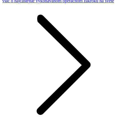
viac o najčastejšie vykonávanom operačnom zákroku na svete