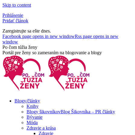
Skip to content
Prihlásenie
Pridať článok
Zaregistrujte sa ešte dnes.
Facebook page opens in new window
Rss page opens in new
window
Po čom túžia ženy
Portál pre ženy so zameraním na blogovanie a blogy
Blogy/články
Knihy
Blogy šikovníkov
Blog Šikovníka – PR články
Bývanie
Móda
Zdravie a krása
Zdravie