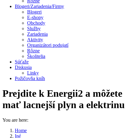
Rôzne
Blogeri/Zariadenia/Firmy
Blogeri
E-shopy
Obchody
Služby
Zariadenia
Aktivity
Organizátori podujatí
Rôzne
Školitelia
Súťaže
Diskusia
Linky
Požičovňa kníh
Prejdite k Energii2 a môžete
mať lacnejší plyn a elektrinu
You are here:
Home
Iné