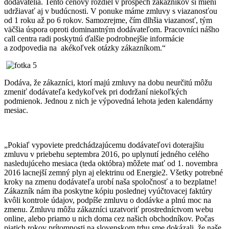
dodávatelia. Tento cenový rozdiel v prospech zákazníkov si mieni
udržiavať aj v budúcnosti. V ponuke máme zmluvy s viazanosťou
od 1 roku až po 6 rokov. Samozrejme, čím dlhšia viazanosť, tým
väčšia úspora oproti dominantným dodávateľom. Pracovníci nášho
call centra radi poskytnú ďalšie podrobnejšie informácie
a zodpovedia na akékoľvek otázky zákazníkom.“
Dodáva, že zákazníci, ktorí majú zmluvy na dobu neurčitú môžu
zmeniť dodávateľa kedykoľvek pri dodržaní niekoľkých
podmienok. Jednou z nich je výpovedná lehota jeden kalendárny
mesiac.
„Pokiaľ vypoviete predchádzajúcemu dodávateľovi doterajšiu
zmluvu v priebehu septembra 2016, po uplynutí jedného celého
nasledujúceho mesiaca (teda októbra) môžete mať od 1. novembra
2016 lacnejší zemný plyn aj elektrinu od Energie2. Všetky potrebné
kroky na zmenu dodávateľa urobí naša spoločnosť a to bezplatne!
Zákazník nám iba poskytne kópiu poslednej vyúčtovacej faktúry
kvôli kontrole údajov, podpíše zmluvu o dodávke a plnú moc na
zmenu. Zmluvu môžu zákazníci uzatvoriť prostredníctvom webu
online, alebo priamo u nich doma cez našich obchodníkov. Počas
piatich rokov prítomnosti na slovenskom trhu sme dokázali, že naše