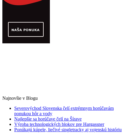
Najnovšie v Blogu
Severovýchod Slovenska čelí extrémnym horúčavám
ponukou hôr a vody
Najlepšie sa horúčave čelí na Šírave
Výroba technologických blokov pre Hargassner
Ponúkajú kúpele, liečivé singletracky aj vojenskú históriu