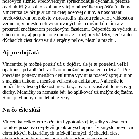
nosových slizníc. Predovšetkým spriechodňuje dýchanie, pretože
oxid uhličitý a soli obsiahnuté v tejto minerálke rozpúšťajú hlieny.
Vincentka zvlhčuje sliznicu celej nosovej dutiny a nosohltanu
predovšetkým pri pobyte v prostredí s nízkou relatívnou vlhkosťou
vzduchu, v priestoroch vykurovaných ústredným kúrením a v
prostredí znečistenom prachovými časticami. Odporúča sa vyčistiť si
s ňou dutiny aj po príchode domov z jarnej prechádzky, keď sa do
dýchacích ciest dostávajú alergény peľov, plesní a prachu.
Aj pre dojčatá
Vincentku je možné použiť už u dojčiat, ale je tu potrebná veľká
opatrnosť pri aplikácii z dôvodu možného poranenia dieťaťa. Pre
špeciálne potreby menších detí firma vyvinula nosový sprej Junior
s menším tlakom a menšou veľkosťou aplikátora. Najlepšie je
použiť ho v tesnej blízkosti nosa tak, aby sa nezasúval do nosovej
dierky. Mamičky sa nemusia báť ho aplikovať už malým dojčatám.
Sprej je vhodný i pre tehotné ženy.
Na čo ešte slúži
Vincentka celkovým zložením hypotonickej kyselky s obsahom
jodidov priaznivo ovplyvňuje obranyschopnosť v zmysle prevencie
chronických bakteriálnych infekcií horných dýchacích ciest,
chronickej rinitídy, sinusitídy a chronickej polypóznej