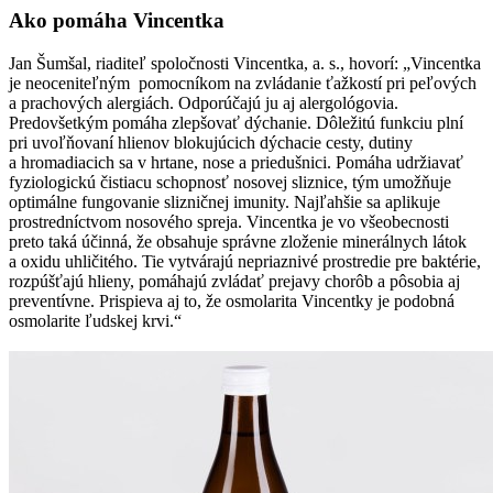
Ako pomáha Vincentka
Jan Šumšal, riaditeľ spoločnosti Vincentka, a. s., hovorí: „Vincentka
je neoceniteľným pomocníkom na zvládanie ťažkostí pri peľových
a prachových alergiách. Odporúčajú ju aj alergológovia.
Predovšetkým pomáha zlepšovať dýchanie. Dôležitú funkciu plní
pri uvoľňovaní hlienov blokujúcich dýchacie cesty, dutiny
a hromadiacich sa v hrtane, nose a priedušnici. Pomáha udržiavať
fyziologickú čistiacu schopnosť nosovej sliznice, tým umožňuje
optimálne fungovanie slizničnej imunity. Najľahšie sa aplikuje
prostredníctvom nosového spreja. Vincentka je vo všeobecnosti
preto taká účinná, že obsahuje správne zloženie minerálnych látok
a oxidu uhličitého. Tie vytvárajú nepriaznivé prostredie pre baktérie,
rozpúšťajú hlieny, pomáhajú zvládať prejavy chorôb a pôsobia aj
preventívne. Prispieva aj to, že osmolarita Vincentky je podobná
osmolarite ľudskej krvi.“