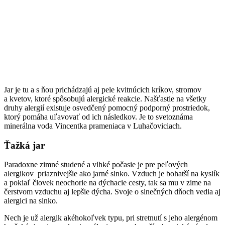
Jar je tu a s ňou prichádzajú aj pele kvitnúcich kríkov, stromov
a kvetov, ktoré spôsobujú alergické reakcie. Našťastie na všetky
druhy alergií existuje osvedčený pomocný podporný prostriedok,
ktorý pomáha uľavovať od ich následkov. Je to svetoznáma
minerálna voda Vincentka prameniaca v Luhačoviciach.
Ťažká jar
Paradoxne zimné studené a vlhké počasie je pre peľových
alergikov priaznivejšie ako jarné slnko. Vzduch je bohatší na kyslík
a pokiaľ človek neochorie na dýchacie cesty, tak sa mu v zime na
čerstvom vzduchu aj lepšie dýcha. Svoje o slnečných dňoch vedia aj
alergici na slnko.
Nech je už alergik akéhokoľvek typu, pri stretnutí s jeho alergénom