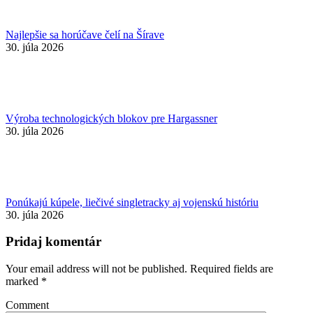
Najlepšie sa horúčave čelí na Šírave
30. júla 2026
Výroba technologických blokov pre Hargassner
30. júla 2026
Ponúkajú kúpele, liečivé singletracky aj vojenskú históriu
30. júla 2026
Pridaj komentár
Your email address will not be published. Required fields are
marked
*
Comment