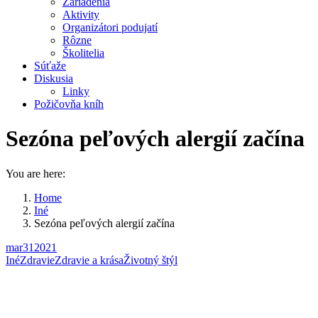
Zariadenia
Aktivity
Organizátori podujatí
Rôzne
Školitelia
Súťaže
Diskusia
Linky
Požičovňa kníh
Sezóna peľových alergií začína
You are here:
Home
Iné
Sezóna peľových alergií začína
mar
31
2021
Iné
Zdravie
Zdravie a krása
Životný štýl