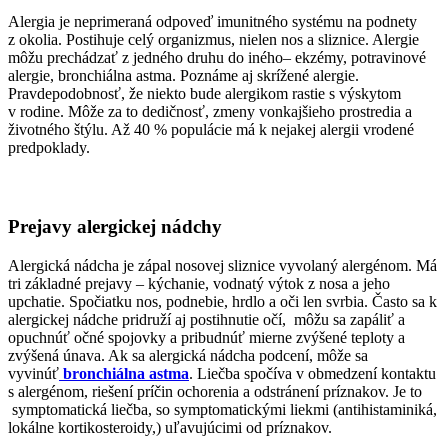
Alergia je neprimeraná odpoveď imunitného systému na podnety
z okolia. Postihuje celý organizmus, nielen nos a sliznice. Alergie
môžu prechádzať z jedného druhu do iného– ekzémy, potravinové
alergie, bronchiálna astma. Poznáme aj skrížené alergie.
Pravdepodobnosť, že niekto bude alergikom rastie s výskytom
v rodine. Môže za to dedičnosť, zmeny vonkajšieho prostredia a
životného štýlu. Až 40 % populácie má k nejakej alergii vrodené
predpoklady.
Prejavy alergickej nádchy
Alergická nádcha je zápal nosovej sliznice vyvolaný alergénom. Má
tri základné prejavy – kýchanie, vodnatý výtok z nosa a jeho
upchatie. Spočiatku nos, podnebie, hrdlo a oči len svrbia. Často sa k
alergickej nádche pridruží aj postihnutie očí, môžu sa zapáliť a
opuchnúť očné spojovky a pribudnúť mierne zvýšené teploty a
zvýšená únava. Ak sa alergická nádcha podcení, môže sa
vyvinúť
bronchiálna astma
. Liečba spočíva v obmedzení kontaktu
s alergénom, riešení príčin ochorenia a odstránení príznakov. Je to
symptomatická liečba, so symptomatickými liekmi (antihistaminiká,
lokálne kortikosteroidy,) uľavujúcimi od príznakov.