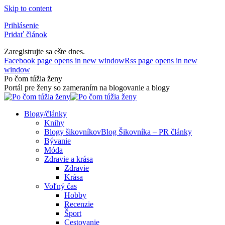
Skip to content
Prihlásenie
Pridať článok
Zaregistrujte sa ešte dnes.
Facebook page opens in new window
Rss page opens in new
window
Po čom túžia ženy
Portál pre ženy so zameraním na blogovanie a blogy
Blogy/články
Knihy
Blogy šikovníkov
Blog Šikovníka – PR články
Bývanie
Móda
Zdravie a krása
Zdravie
Krása
Voľný čas
Hobby
Recenzie
Šport
Cestovanie