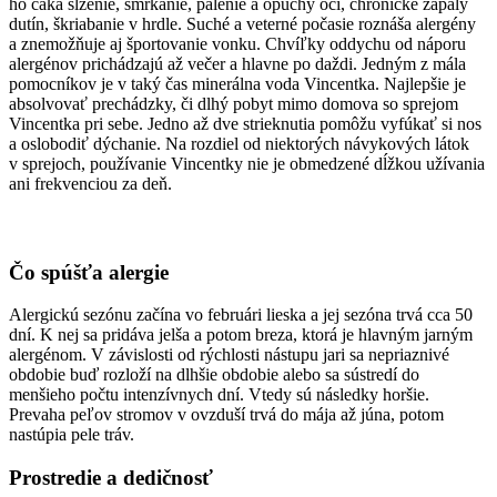
ho čaká slzenie, smrkanie, pálenie a opuchy očí, chronické zápaly
dutín, škriabanie v hrdle. Suché a veterné počasie roznáša alergény
a znemožňuje aj športovanie vonku. Chvíľky oddychu od náporu
alergénov prichádzajú až večer a hlavne po daždi. Jedným z mála
pomocníkov je v taký čas minerálna voda Vincentka. Najlepšie je
absolvovať prechádzky, či dlhý pobyt mimo domova so sprejom
Vincentka pri sebe. Jedno až dve strieknutia pomôžu vyfúkať si nos
a oslobodiť dýchanie. Na rozdiel od niektorých návykových látok
v sprejoch, používanie Vincentky nie je obmedzené dĺžkou užívania
ani frekvenciou za deň.
Čo spúšťa alergie
Alergickú sezónu začína vo februári lieska a jej sezóna trvá cca 50
dní. K nej sa pridáva jelša a potom breza, ktorá je hlavným jarným
alergénom. V závislosti od rýchlosti nástupu jari sa nepriaznivé
obdobie buď rozloží na dlhšie obdobie alebo sa sústredí do
menšieho počtu intenzívnych dní. Vtedy sú následky horšie.
Prevaha peľov stromov v ovzduší trvá do mája až júna, potom
nastúpia pele tráv.
Prostredie a dedičnosť