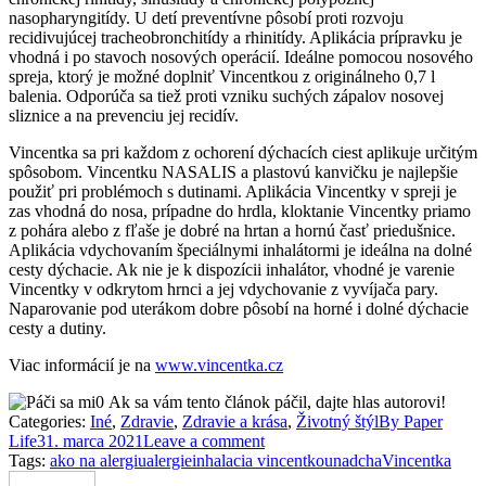
nasopharyngitídy. U detí preventívne pôsobí proti rozvoju
recidivujúcej tracheobronchitídy a rhinitídy. Aplikácia prípravku je
vhodná i po stavoch nosových operácií. Ideálne pomocou nosového
spreja, ktorý je možné doplniť Vincentkou z originálneho 0,7 l
balenia. Odporúča sa tiež proti vzniku suchých zápalov nosovej
sliznice a na prevenciu jej recidív.
Vincentka sa pri každom z ochorení dýchacích ciest aplikuje určitým
spôsobom. Vincentku NASALIS a plastovú kanvičku je najlepšie
použiť pri problémoch s dutinami. Aplikácia Vincentky v spreji je
zas vhodná do nosa, prípadne do hrdla, kloktanie Vincentky priamo
z pohára alebo z fľaše je dobré na hrtan a hornú časť priedušnice.
Aplikácia vdychovaním špeciálnymi inhalátormi je ideálna na dolné
cesty dýchacie. Ak nie je k dispozícii inhalátor, vhodné je varenie
Vincentky v odkrytom hrnci a jej vdychovanie z vyvíjača pary.
Naparovanie pod uterákom dobre pôsobí na horné i dolné dýchacie
cesty a dutiny.
Viac informácií je na
www.vincentka.cz
0
Ak sa vám tento článok páčil, dajte hlas autorovi!
Categories:
Iné
,
Zdravie
,
Zdravie a krása
,
Životný štýl
By
Paper
Life
31. marca 2021
Leave a comment
Tags:
ako na alergiu
alergie
inhalacia vincentkou
nadcha
Vincentka