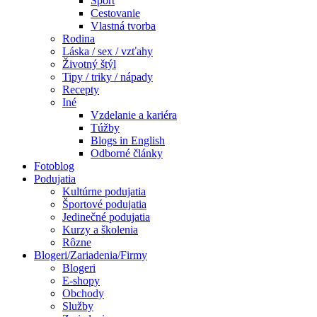
Šport
Cestovanie
Vlastná tvorba
Rodina
Láska / sex / vzťahy
Životný štýl
Tipy / triky / nápady
Recepty
Iné
Vzdelanie a kariéra
Túžby
Blogs in English
Odborné články
Fotoblog
Podujatia
Kultúrne podujatia
Športové podujatia
Jedinečné podujatia
Kurzy a školenia
Rôzne
Blogeri/Zariadenia/Firmy
Blogeri
E-shopy
Obchody
Služby