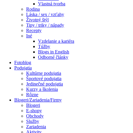
Vlastná tvorba
Rodina
Láska / sex / vzťahy
Životný štýl
Tipy / triky / nápady
Recepty
Iné
Vzdelanie a kariéra
Túžby
Blogs in English
Odborné články
Fotoblog
Podujatia
Kultúrne podujatia
Športové podujatia
Jedinečné podujatia
Kurzy a školenia
Rôzne
Blogeri/Zariadenia/Firmy
Blogeri
E-shopy
Obchody
Služby
Zariadenia
Aktivity