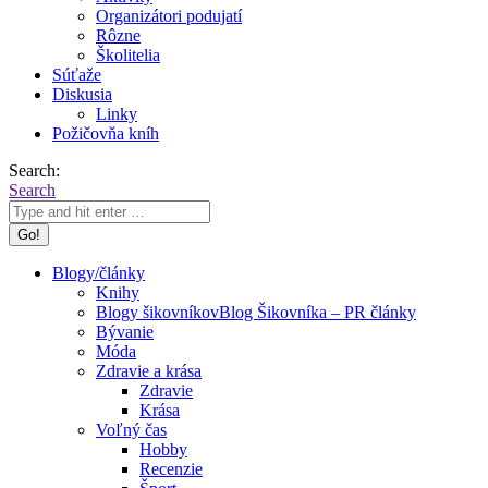
Organizátori podujatí
Rôzne
Školitelia
Súťaže
Diskusia
Linky
Požičovňa kníh
Search:
Search
Blogy/články
Knihy
Blogy šikovníkov
Blog Šikovníka – PR články
Bývanie
Móda
Zdravie a krása
Zdravie
Krása
Voľný čas
Hobby
Recenzie