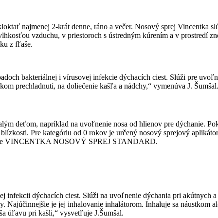
kloktať najmenej 2-krát denne, ráno a večer. Nosový sprej Vincentka slúž
 vlhkosťou vzduchu, v priestoroch s ústredným kúrením a v prostredí z
ku z fľaše.
och bakteriálnej i vírusovej infekcie dýchacích ciest. Slúži pre uvoľn
ľahkom prechladnutí, na doliečenie kašľa a nádchy,“ vymenúva J. Šumšal
m deťom, napríklad na uvoľnenie nosa od hlienov pre dýchanie. Pokojn
tesnej blízkosti. Pre kategóriu od 0 rokov je určený nosový sprejo
starších je VINCENTKA NOSOVÝ SPREJ STANDARD.
j infekcii dýchacích ciest. Slúži na uvoľnenie dýchania pri akútnych a 
. Najúčinnejšie je jej inhalovanie inhalátorom. Inhaluje sa náustkom a
a úľavu pri kašli,“ vysvetľuje J.Šumšal.