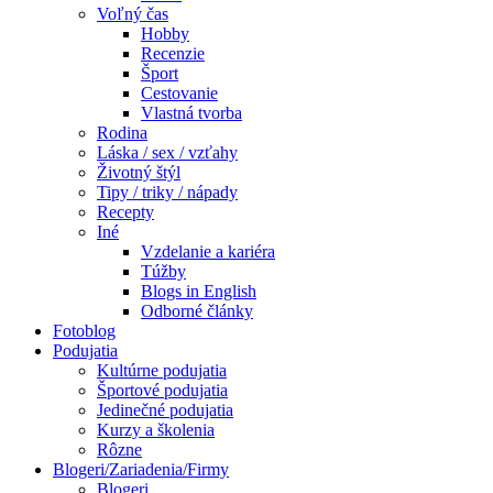
Voľný čas
Hobby
Recenzie
Šport
Cestovanie
Vlastná tvorba
Rodina
Láska / sex / vzťahy
Životný štýl
Tipy / triky / nápady
Recepty
Iné
Vzdelanie a kariéra
Túžby
Blogs in English
Odborné články
Fotoblog
Podujatia
Kultúrne podujatia
Športové podujatia
Jedinečné podujatia
Kurzy a školenia
Rôzne
Blogeri/Zariadenia/Firmy
Blogeri