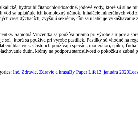
alkalické, hydrouhličitanochloridosodné, jódové vody, ktoré sú silne mi
h vôd sa uplatňuje ich komplexný účinok. Inhalácie minerálnych vôd z
ných ciest dýchacích, zvyšujú sekrécie, čím sa uľahčuje vykašliavanie 
ncentky. Samotná Vincentka sa používa priamo pri výrobe sirupov a spr
soľ, ktorá sa používa pri výrobe pastiliek. Pastilky sú vhodné na regen
oslabení hlasiviek. Často ich používajú speváci, moderátori, spíkri, ľudi
lachovanie dutín, krémy na podporu starostlivosti o pokožku a zubná pas
gories:
Iné
,
Zdravie
,
Zdravie a krása
By
Paper Life
13. januára 2020
Lea