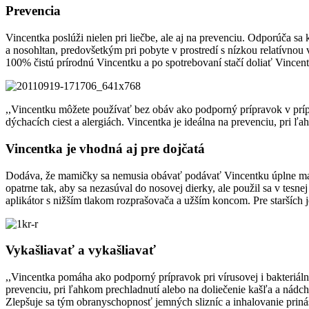
Prevencia
Vincentka poslúži nielen pri liečbe, ale aj na prevenciu. Odporúča sa 
a nosohltan, predovšetkým pri pobyte v prostredí s nízkou relatívnou
100% čistú prírodnú Vincentku a po spotrebovaní stačí doliať Vincent
,,Vincentku môžete používať bez obáv ako podporný prípravok v prípad
dýchacích ciest a alergiách. Vincentka je ideálna na prevenciu, pri 
Vincentka je vhodná aj pre dojčatá
Dodáva, že mamičky sa nemusia obávať podávať Vincentku úplne malý
opatrne tak, aby sa nezasúval do nosovej dierky, ale použil sa v 
aplikátor s nižším tlakom rozprašovača a užším koncom. Pre 
Vykašliavať a vykašliavať
,,Vincentka pomáha ako podporný prípravok pri vírusovej i bakteriálne
prevenciu, pri ľahkom prechladnutí alebo na doliečenie kašľa a nádchy
Zlepšuje sa tým obranyschopnosť jemných slizníc a inhalovanie prináš