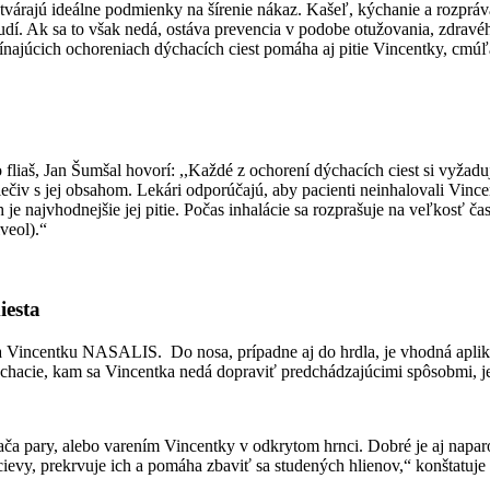
vytvárajú ideálne podmienky na šírenie nákaz. Kašeľ, kýchanie a rozp
ľudí. Ak sa to však nedá, ostáva prevencia v podobe otužovania, zdra
čínajúcich ochoreniach dýchacích ciest pomáha aj pitie Vincentky, cmúľ
o fliaš, Jan Šumšal hovorí: ,,Každé z ochorení dýchacích ciest si vyžad
iečiv s jej obsahom. Lekári odporúčajú, aby pacienti neinhalovali Vinc
je najvhodnejšie jej pitie. Počas inhalácie sa rozprašuje na veľkosť ča
veol).“
iesta
a Vincentku NASALIS. Do nosa, prípadne aj do hrdla, je vhodná aplikác
ýchacie, kam sa Vincentka nedá dopraviť predchádzajúcimi spôsobmi, je 
a pary, alebo varením Vincentky v odkrytom hrnci. Dobré je aj naparo
 cievy, prekrvuje ich a pomáha zbaviť sa studených hlienov,“ konštatuje