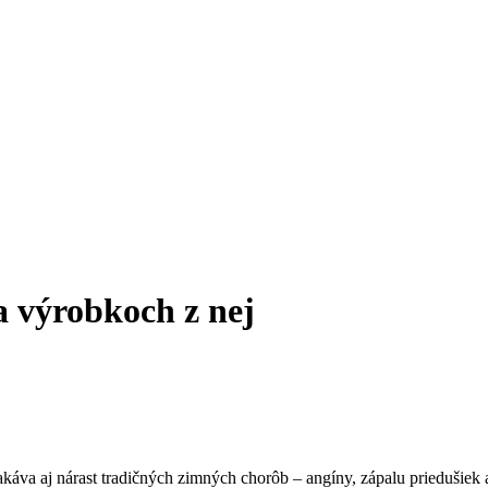
a výrobkoch z nej
akáva aj nárast tradičných zimných chorôb – angíny, zápalu priedušiek a