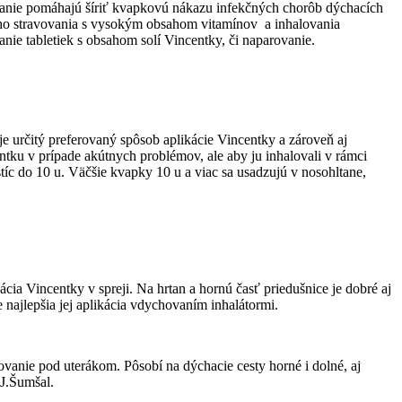
rávanie pomáhajú šíriť kvapkovú nákazu infekčných chorôb dýchacích
vého stravovania s vysokým obsahom vitamínov a inhalovania
anie tabletiek s obsahom solí Vincentky, či naparovanie.
uje určitý preferovaný spôsob aplikácie Vincentky a zároveň aj
entku v prípade akútnych problémov, ale aby ju inhalovali v rámci
stíc do 10 u. Väčšie kvapky 10 u a viac sa usadzujú v nosohltane,
ia Vincentky v spreji. Na hrtan a hornú časť priedušnice je dobré aj
najlepšia jej aplikácia vdychovaním inhalátormi.
vanie pod uterákom. Pôsobí na dýchacie cesty horné i dolné, aj
 J.Šumšal.