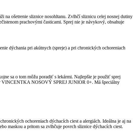
i na ošetrenie sliznice nosohltanu. Zvlhčí sliznicu celej nosnej dutiny
nečistenom prachovými časticami. Sprej nie je návykový, obsahuje
enie dýchania pri akútnych (spreje) a pri chronických ochoreniach
.
e sa o tom môžu poradiť s lekármi. Najlepšie je použiť sprej
vý aplikátor VINCENTKA NOSOVÝ SPREJ JUNIOR 0+. Má špeciálny
chronických ochoreniach dýchacích ciest a alergiách. Ideálna je aj na
lebo maskou a pritom sa zvlhčuje povrch sliznice dýchacích ciest.