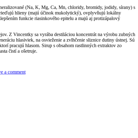
neralizované (Na, K, Mg, Ca, Mn, chloridy, bromidy, jodidy, sírany) s
rieďujú hlieny (majú účinok mukolytický), ovplyvňujú lokálny
zlepšením funkcie riasinkového epitelu a majú aj protizápalový
ejov. Z Vincentky sa vyrába destiláciou koncentrát na výrobu zubných
eráciu hlasiviek, na osvieženie a zvlhčenie sliznice dutiny ústnej. Sú
a ktorí pracujú hlasom. Sirup s obsahom rastlinných extraktov zo
ta čistí a ošetruje.
ve a comment