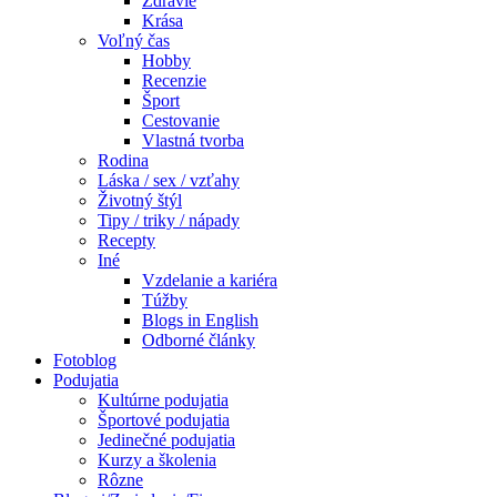
Zdravie
Krása
Voľný čas
Hobby
Recenzie
Šport
Cestovanie
Vlastná tvorba
Rodina
Láska / sex / vzťahy
Životný štýl
Tipy / triky / nápady
Recepty
Iné
Vzdelanie a kariéra
Túžby
Blogs in English
Odborné články
Fotoblog
Podujatia
Kultúrne podujatia
Športové podujatia
Jedinečné podujatia
Kurzy a školenia
Rôzne