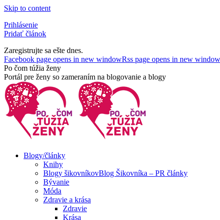
Skip to content
Prihlásenie
Pridať článok
Zaregistrujte sa ešte dnes.
Facebook page opens in new window
Rss page opens in new windo
Po čom túžia ženy
Portál pre ženy so zameraním na blogovanie a blogy
Blogy/články
Knihy
Blogy šikovníkov
Blog Šikovníka – PR články
Bývanie
Móda
Zdravie a krása
Zdravie
Krása