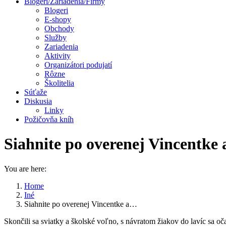
Blogeri/Zariadenia/Firmy
Blogeri
E-shopy
Obchody
Služby
Zariadenia
Aktivity
Organizátori podujatí
Rôzne
Školitelia
Súťaže
Diskusia
Linky
Požičovňa kníh
Siahnite po overenej Vincentke 
You are here:
Home
Iné
Siahnite po overenej Vincentke a…
Skončili sa sviatky a školské voľno, s návratom žiakov do lavíc sa oč