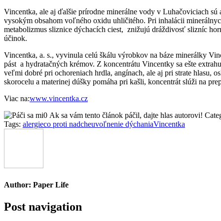
Vincentka, ale aj ďalšie prírodne minerálne vody v Luhačoviciach sú 
vysokým obsahom voľného oxidu uhličitého. Pri inhalácii minerálnyc
metabolizmus sliznice dýchacích ciest, znižujú dráždivosť slizníc hor
účinok.
Vincentka, a. s., vyvinula celú škálu výrobkov na báze minerálky Vi
pást a hydratačných krémov. Z koncentrátu Vincentky sa ešte extrahuje 
veľmi dobré pri ochoreniach hrdla, angínach, ale aj pri strate hlasu, 
skorocelu a materinej dúšky pomáha pri kašli, koncentrát slúži na prep
Viac na:
www.vincentka.cz
0
Ak sa vám tento článok páčil, dajte hlas autorovi!
Cate
Tags:
alergie
co proti nadche
uvoľnenie dýchania
Vincentka
Author:
Paper Life
Post navigation