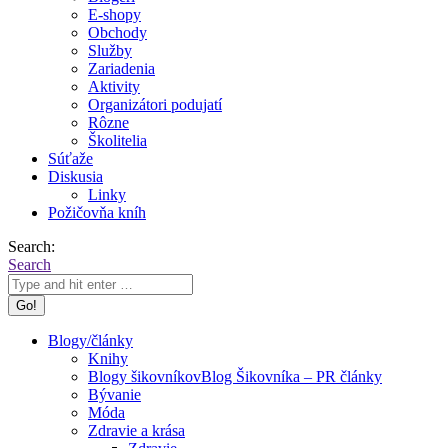
E-shopy
Obchody
Služby
Zariadenia
Aktivity
Organizátori podujatí
Rôzne
Školitelia
Súťaže
Diskusia
Linky
Požičovňa kníh
Search:
Search
Blogy/články
Knihy
Blogy šikovníkov
Blog Šikovníka – PR články
Bývanie
Móda
Zdravie a krása