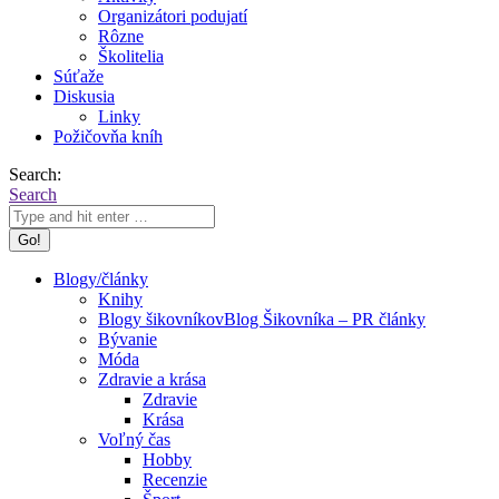
Organizátori podujatí
Rôzne
Školitelia
Súťaže
Diskusia
Linky
Požičovňa kníh
Search:
Search
Blogy/články
Knihy
Blogy šikovníkov
Blog Šikovníka – PR články
Bývanie
Móda
Zdravie a krása
Zdravie
Krása
Voľný čas
Hobby
Recenzie