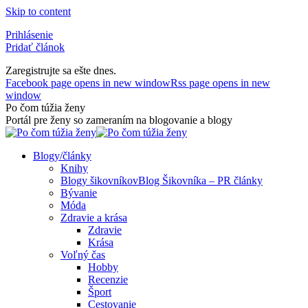
Skip to content
Prihlásenie
Pridať článok
Zaregistrujte sa ešte dnes.
Facebook page opens in new window
Rss page opens in new
window
Po čom túžia ženy
Portál pre ženy so zameraním na blogovanie a blogy
Blogy/články
Knihy
Blogy šikovníkov
Blog Šikovníka – PR články
Bývanie
Móda
Zdravie a krása
Zdravie
Krása
Voľný čas
Hobby
Recenzie
Šport
Cestovanie