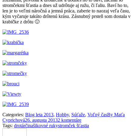
stromčekmi šťastia a dnes už udrôtuje aj ružu, či ľaliu. Baví ho to,
len je to veľmi náročná a jemná práca, zaberie to naozaj veľa času,
kým vyčaruje takúto drôtenú krásu. Zásnubný prsteň som dostala v
krabičke z drôtu 🙂
Categories:
Blog leta 2013
,
Hobby
,
Súťaže
,
Voľný čas
By
Maťa
Cyprichová
26. augusta 2013
2 komentáre
Tags:
drotárčina
šikovné ruky
stromček šťastia