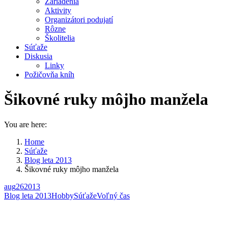
Zariadenia
Aktivity
Organizátori podujatí
Rôzne
Školitelia
Súťaže
Diskusia
Linky
Požičovňa kníh
Šikovné ruky môjho manžela
You are here:
Home
Súťaže
Blog leta 2013
Šikovné ruky môjho manžela
aug
26
2013
Blog leta 2013
Hobby
Súťaže
Voľný čas