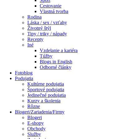
Šport
Cestovanie
Vlastná tvorba
Rodina
Láska / sex / vzťahy
Životný štýl
Tipy / triky / nápady
Recepty
Iné
Vzdelanie a kariéra
Túžby
Blogs in English
Odborné články
Fotoblog
Podujatia
Kultúrne podujatia
Športové podujatia
Jedinečné podujatia
Kurzy a školenia
Rôzne
Blogeri/Zariadenia/Firmy
Blogeri
E-shopy
Obchody
Služby