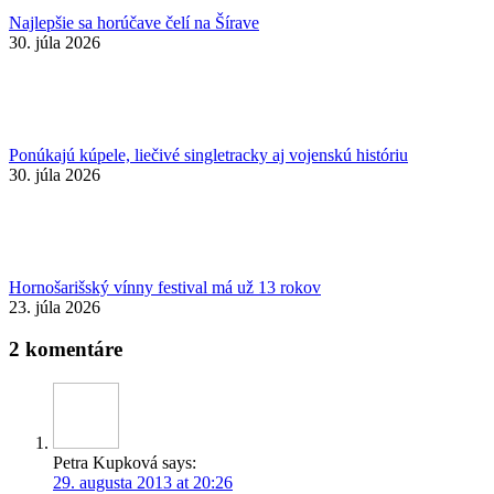
Najlepšie sa horúčave čelí na Šírave
30. júla 2026
Ponúkajú kúpele, liečivé singletracky aj vojenskú históriu
30. júla 2026
Hornošarišský vínny festival má už 13 rokov
23. júla 2026
2 komentáre
Petra Kupková
says:
29. augusta 2013 at 20:26