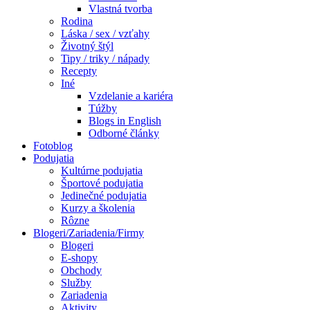
Vlastná tvorba
Rodina
Láska / sex / vzťahy
Životný štýl
Tipy / triky / nápady
Recepty
Iné
Vzdelanie a kariéra
Túžby
Blogs in English
Odborné články
Fotoblog
Podujatia
Kultúrne podujatia
Športové podujatia
Jedinečné podujatia
Kurzy a školenia
Rôzne
Blogeri/Zariadenia/Firmy
Blogeri
E-shopy
Obchody
Služby
Zariadenia
Aktivity