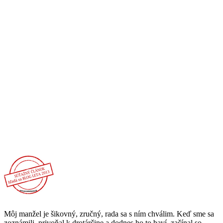
Môj manžel je šikovný, zručný, rada sa s ním chválim. Keď sme sa
zoznámili, privoňal k drotárčine a dodnes ho to baví, začínal so