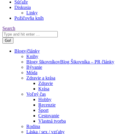
Súťaže
Diskusia
Linky
Požičovňa kníh
Search:
Search
Blogy/články
Knihy
Blogy šikovníkov
Blog Šikovníka – PR články
Bývanie
Móda
Zdravie a krása
Zdravie
Krása
Voľný čas
Hobby
Recenzie
Šport
Cestovanie
Vlastná tvorba
Rodina
Láska / sex / vzťahy