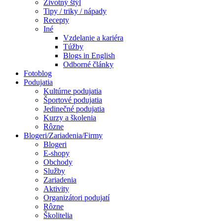
Životný štýl
Tipy / triky / nápady
Recepty
Iné
Vzdelanie a kariéra
Túžby
Blogs in English
Odborné články
Fotoblog
Podujatia
Kultúrne podujatia
Športové podujatia
Jedinečné podujatia
Kurzy a školenia
Rôzne
Blogeri/Zariadenia/Firmy
Blogeri
E-shopy
Obchody
Služby
Zariadenia
Aktivity
Organizátori podujatí
Rôzne
Školitelia