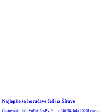
Najlepšie sa horúčave čelí na Šírave
Cestovanie
,
Iné
,
Voľný čas
By
Paper Life
30. júla 2026
Leave a