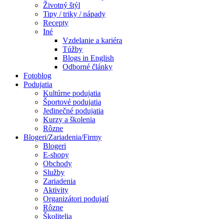
Životný štýl
Tipy / triky / nápady
Recepty
Iné
Vzdelanie a kariéra
Túžby
Blogs in English
Odborné články
Fotoblog
Podujatia
Kultúrne podujatia
Športové podujatia
Jedinečné podujatia
Kurzy a školenia
Rôzne
Blogeri/Zariadenia/Firmy
Blogeri
E-shopy
Obchody
Služby
Zariadenia
Aktivity
Organizátori podujatí
Rôzne
Školitelia