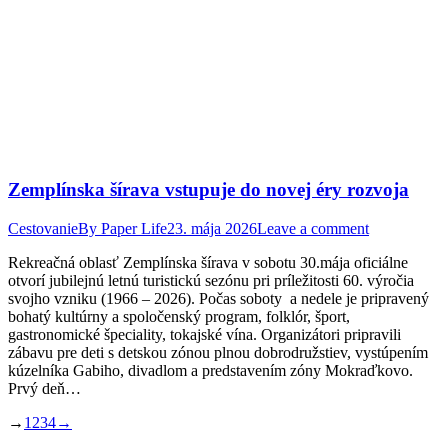
Zemplínska šírava vstupuje do novej éry rozvoja
Cestovanie
By
Paper Life
23. mája 2026
Leave a comment
Rekreačná oblasť Zemplínska šírava v sobotu 30.mája oficiálne
otvorí jubilejnú letnú turistickú sezónu pri príležitosti 60. výročia
svojho vzniku (1966 – 2026). Počas soboty a nedele je pripravený
bohatý kultúrny a spoločenský program, folklór, šport,
gastronomické špeciality, tokajské vína. Organizátori pripravili
zábavu pre deti s detskou zónou plnou dobrodružstiev, vystúpením
kúzelníka Gabiho, divadlom a predstavením zóny Mokraďkovo.
Prvý deň…
→
1
2
3
4
→