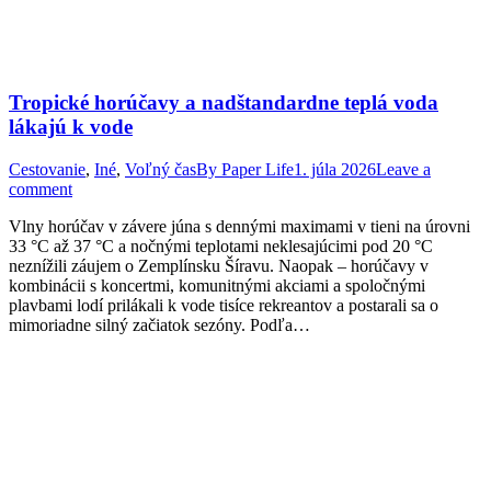
Tropické horúčavy a nadštandardne teplá voda
lákajú k vode
Cestovanie
,
Iné
,
Voľný čas
By
Paper Life
1. júla 2026
Leave a
comment
Vlny horúčav v závere júna s dennými maximami v tieni na úrovni
33 °C až 37 °C a nočnými teplotami neklesajúcimi pod 20 °C
neznížili záujem o Zemplínsku Šíravu. Naopak – horúčavy v
kombinácii s koncertmi, komunitnými akciami a spoločnými
plavbami lodí prilákali k vode tisíce rekreantov a postarali sa o
mimoriadne silný začiatok sezóny. Podľa…