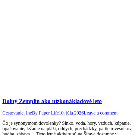
Dolný Zemplín ako nízkonákladové leto
Cestovanie
,
Iné
By
Paper Life
10. júla 2026
Leave a comment
Čo je synonymom dovolenky? Slnko, voda, hory, vzduch, kúpanie,
opaľovanie, ležanie na pláži, oddych, prechádzky, partie rovesníkov,
hudba, zábava… Tieto letné aktivity sú na Šírave dostupné v