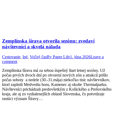
Zemplínska šírava otvorila sezónu: zvedaví
návštevníci a skvelá nálada
Cestovanie
,
Iné
,
Voľný čas
By
Paper Life
1. júna 2026
Leave a
comment
Zemplínska šírava má za sebou úspešný štart letnej sezóny. Už
počas prvých dvoch dní po otvorení nových zón a atrakcií prišlo
počas soboty a nedele (30.-31.mája) niekoľko tisíc návštevníkov,
ktorí zaplnili Medvediu horu, Kamenec aj okolie Thermalparku.
Návštevníci prichádzali predovšetkým z Košického a Prešovského
kraja, ale aj zo vzdialenejších oblastí Slovenska, čo potvrdzuje
rastúci význam Šíravy…