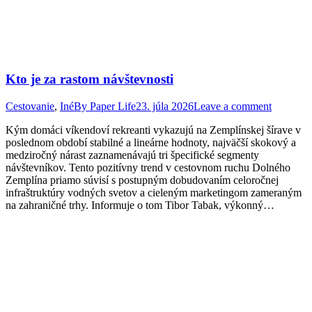
Kto je za rastom návštevnosti
Cestovanie
,
Iné
By
Paper Life
23. júla 2026
Leave a comment
Kým domáci víkendoví rekreanti vykazujú na Zemplínskej šírave v
poslednom období stabilné a lineárne hodnoty, najväčší skokový a
medziročný nárast zaznamenávajú tri špecifické segmenty
návštevníkov. Tento pozitívny trend v cestovnom ruchu Dolného
Zemplína priamo súvisí s postupným dobudovaním celoročnej
infraštruktúry vodných svetov a cieleným marketingom zameraným
na zahraničné trhy. Informuje o tom Tibor Tabak, výkonný…