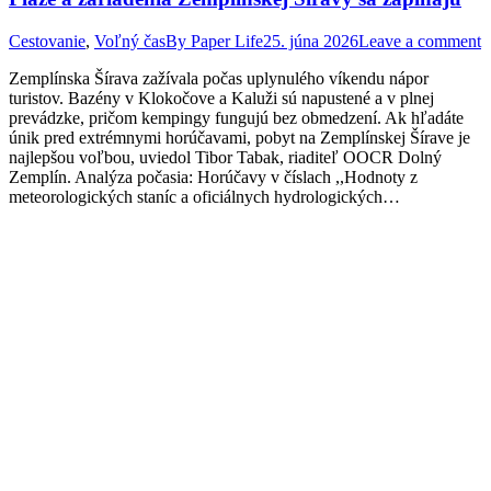
Cestovanie
,
Voľný čas
By
Paper Life
25. júna 2026
Leave a comment
Zemplínska Šírava zažívala počas uplynulého víkendu nápor
turistov. Bazény v Klokočove a Kaluži sú napustené a v plnej
prevádzke, pričom kempingy fungujú bez obmedzení. Ak hľadáte
únik pred extrémnymi horúčavami, pobyt na Zemplínskej Šírave je
najlepšou voľbou, uviedol Tibor Tabak, riaditeľ OOCR Dolný
Zemplín. Analýza počasia: Horúčavy v číslach ,,Hodnoty z
meteorologických staníc a oficiálnych hydrologických…