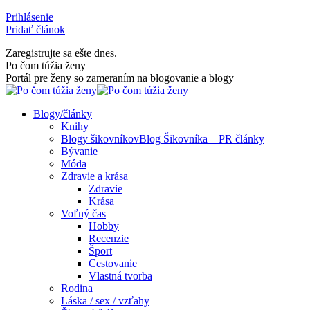
Skip
Prihlásenie
to
Pridať článok
content
Zaregistrujte sa ešte dnes.
Facebook
Rss
Po čom túžia ženy
page
page
Portál pre ženy so zameraním na blogovanie a blogy
opens
opens
in
in
Blogy/články
new
new
Knihy
window
window
Blogy šikovníkov
Blog Šikovníka – PR články
Bývanie
Móda
Zdravie a krása
Zdravie
Krása
Voľný čas
Hobby
Recenzie
Šport
Cestovanie
Vlastná tvorba
Rodina
Láska / sex / vzťahy