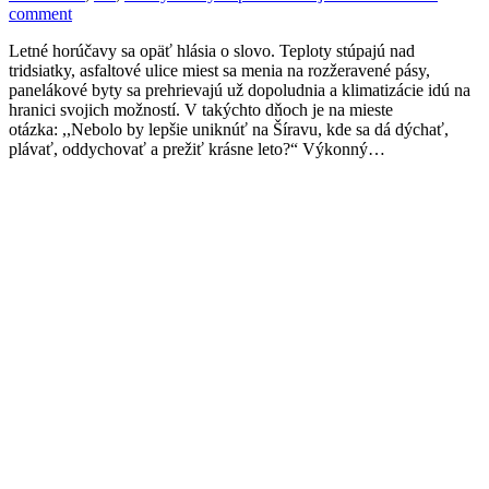
comment
Letné horúčavy sa opäť hlásia o slovo. Teploty stúpajú nad
tridsiatky, asfaltové ulice miest sa menia na rozžeravené pásy,
panelákové byty sa prehrievajú už dopoludnia a klimatizácie idú na
hranici svojich možností. V takýchto dňoch je na mieste
otázka: ,,Nebolo by lepšie uniknúť na Šíravu, kde sa dá dýchať,
plávať, oddychovať a prežiť krásne leto?“ Výkonný…