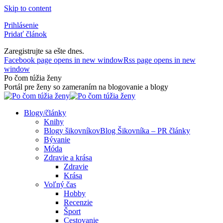
Skip to content
Prihlásenie
Pridať článok
Zaregistrujte sa ešte dnes.
Facebook page opens in new window
Rss page opens in new
window
Po čom túžia ženy
Portál pre ženy so zameraním na blogovanie a blogy
Blogy/články
Knihy
Blogy šikovníkov
Blog Šikovníka – PR články
Bývanie
Móda
Zdravie a krása
Zdravie
Krása
Voľný čas
Hobby
Recenzie
Šport
Cestovanie