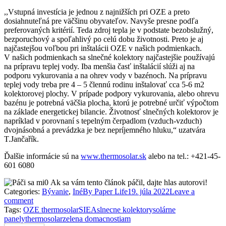
,,Vstupná investícia je jednou z najnižších pri OZE a preto
dosiahnuteľná pre väčšinu obyvateľov. Navyše presne podľa
preferovaných kritérií. Teda zdroj tepla je v podstate bezobslužný,
bezporuchový a spoľahlivý po celú dobu životnosti. Preto je aj
najčastejšou voľbou pri inštalácii OZE v našich podmienkach.
V našich podmienkach sa slnečné kolektory najčastejšie používajú
na prípravu teplej vody. Iba menšia časť inštalácií slúži aj na
podporu vykurovania a na ohrev vody v bazénoch. Na prípravu
teplej vody treba pre 4 – 5 člennú rodinu inštalovať cca 5-6 m2
kolektorovej plochy. V prípade podpory vykurovania, alebo ohrevu
bazénu je potrebná väčšia plocha, ktorú je potrebné určiť výpočtom
na základe energetickej bilancie. Životnosť slnečných kolektorov je
napríklad v porovnaní s tepelným čerpadlom (vzduch-vzduch)
dvojnásobná a prevádzka je bez nepríjemného hluku,“ uzatvára
T.Jančařík.
Ďalšie informácie sú na
www.thermosolar.sk
alebo na tel.: +421-45-
601 6080
0
Ak sa vám tento článok páčil, dajte hlas autorovi!
Categories:
Bývanie
,
Iné
By
Paper Life
19. júla 2022
Leave a
comment
Tags:
OZE thermosolar
SIEA
slnecne kolektory
solárne
panely
thermosolar
zelena domacnostiam