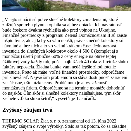
,,V tejto situácii sú práve slnečné kolektory zariadeniami, ktoré
znižujú spotrebu plynu a oplatia sa aj bez dotácie. Ich návratnosť
bude čoskoro dvakrát rýchlejšia ako pred vojnou na Ukrajine.
Finančné prostriedky z programu Zelená Domácnostiam II sú zaiste
inšpiratívne, ale aj keby sa vám neušli, práve slnečné kolektory sú
návratné aj bez nich a to vo veľmi krátkom čase. Jednorazová
investícia do slnečných kolektorov okolo 4 500 € (komplet aj s
montážou) ušetrí približne 60% z ceny energie na ohrev teplej
úžitkovej vody každý rok, počas najbližších 40 rokov. Pretože slnko
faktúry neposiela. Žiadna banka vám nedá lepšie zhodnotenie
investície. Preto ak máte voľné finančné prostriedky, odporúčame
príliš neváhať. Najväčším problémom sa stáva dostupnosť zariadení
za súčasné, ešte nízke ceny. Problémom je aj vyťaženosť
montážnych firiem. Odporúčame sa na termíne montáže dohodnúť
čo najskôr. Čím skôr si slnečné kolektory nainštalujete, tým skôr
začnete vďaka slnku šetriť,“ vysvetľuje T.Jančařík.
Zvýšený záujem trvá
THERMO|SOLAR Žiar, s. r. o. zaznamenal
o
d 13. júna 2022
zvýšený záujem o svoje výrobky. Stalo sa tak potom, čo sa
zásadne