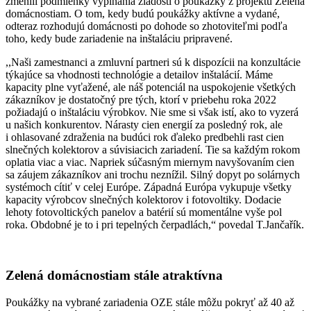
zmenili podmienky vypĺňania žiadostí o poukážky z projektu Zelená
domácnostiam.
O tom, kedy budú poukážky aktívne a vydané,
odteraz rozhodujú domácnosti po dohode so zhotoviteľmi podľa
toho, kedy bude zariadenie na inštaláciu pripravené.
,,Naši zamestnanci a zmluvní partneri sú k dispozícii na konzultácie
týkajúce sa vhodnosti technológie a detailov inštalácií. Máme
kapacity plne vyťažené, ale náš potenciál na uspokojenie všetkých
zákazníkov je dostatočný pre tých, ktorí v priebehu roka 2022
požiadajú o inštaláciu výrobkov. Nie sme si však istí, ako to vyzerá
u našich konkurentov.
Nárasty cien energií za posledný rok, ale
i ohlasované zdraženia na budúci rok ďaleko predbehli rast cien
slnečných kolektorov a súvisiacich zariadení. Tie sa každým rokom
oplatia viac a viac. Napriek súčasným miernym navyšovaním cien
sa záujem zákazníkov ani trochu neznížil.
Silný dopyt po solárnych
systémoch cítiť v celej Európe. Západná Európa vykupuje všetky
kapacity výrobcov slnečných kolektorov i fotovoltiky. Dodacie
lehoty fotovoltických panelov a batérií sú momentálne vyše pol
roka. Obdobné je to i pri tepelných čerpadlách,“ povedal T.Jančařík.
Zelená domácnostiam stále atraktívna
P
oukážky na vybrané zariadenia OZE stále môžu pokryť až 40 až