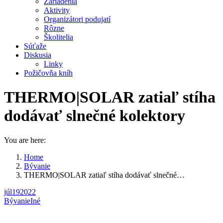
Zariadenia
Aktivity
Organizátori podujatí
Rôzne
Školitelia
Súťaže
Diskusia
Linky
Požičovňa kníh
THERMO|SOLAR zatiaľ stíha
dodávať slnečné kolektory
You are here:
Home
Bývanie
THERMO|SOLAR zatiaľ stíha dodávať slnečné…
júl
19
2022
Bývanie
Iné