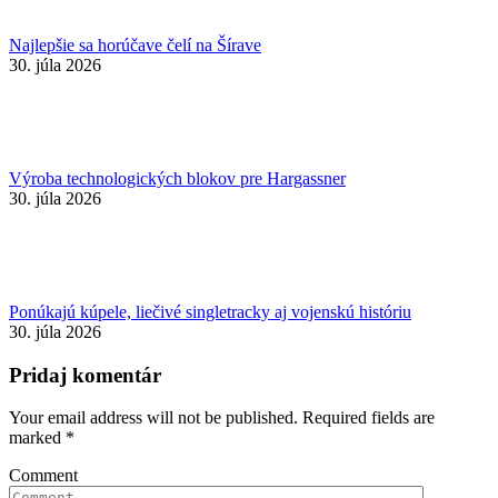
Najlepšie sa horúčave čelí na Šírave
30. júla 2026
Výroba technologických blokov pre Hargassner
30. júla 2026
Ponúkajú kúpele, liečivé singletracky aj vojenskú históriu
30. júla 2026
Pridaj komentár
Your email address will not be published. Required fields are
marked
*
Comment