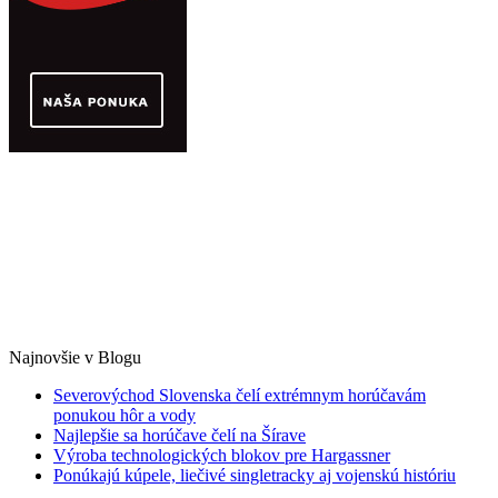
Najnovšie v Blogu
Severovýchod Slovenska čelí extrémnym horúčavám
ponukou hôr a vody
Najlepšie sa horúčave čelí na Šírave
Výroba technologických blokov pre Hargassner
Ponúkajú kúpele, liečivé singletracky aj vojenskú históriu