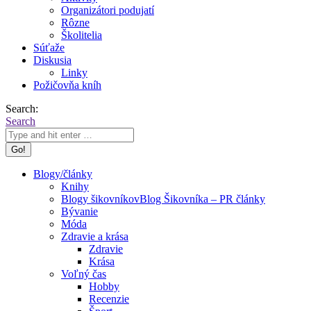
Organizátori podujatí
Rôzne
Školitelia
Súťaže
Diskusia
Linky
Požičovňa kníh
Search:
Search
Blogy/články
Knihy
Blogy šikovníkov
Blog Šikovníka – PR články
Bývanie
Móda
Zdravie a krása
Zdravie
Krása
Voľný čas
Hobby
Recenzie