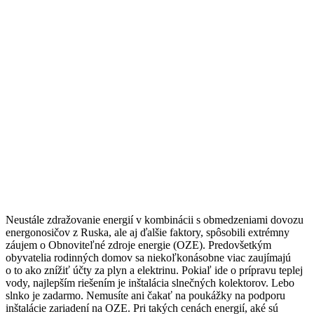
Neustále zdražovanie energií v kombinácii s obmedzeniami dovozu
energonosičov z Ruska, ale aj ďalšie faktory, spôsobili extrémny
záujem o Obnoviteľné zdroje energie (OZE). Predovšetkým
obyvatelia rodinných domov sa niekoľkonásobne viac zaujímajú
o to ako znížiť účty za plyn a elektrinu. Pokiaľ ide o prípravu teplej
vody, najlepším riešením je inštalácia slnečných kolektorov. Lebo
slnko je zadarmo. Nemusíte ani čakať na poukážky na podporu
inštalácie zariadení na OZE. Pri takých cenách energií, aké sú