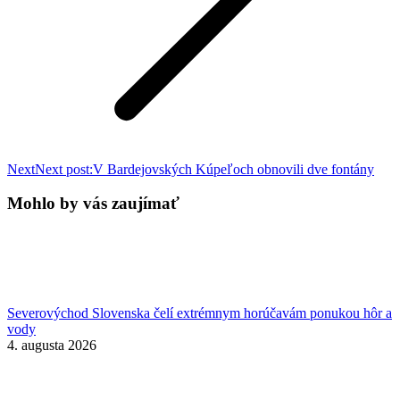
Next
Next post:
V Bardejovských Kúpeľoch obnovili dve fontány
Mohlo by vás zaujímať
Severovýchod Slovenska čelí extrémnym horúčavám ponukou hôr a
vody
4. augusta 2026