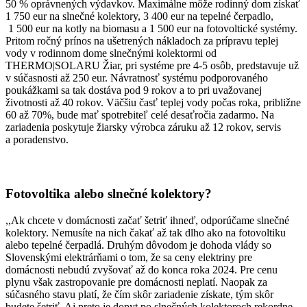
50 % oprávnených výdavkov. Maximálne môže rodinný dom získať
1 750 eur na slnečné kolektory, 3 400 eur na tepelné čerpadlo,
1 500 eur na kotly na biomasu a 1 500 eur na fotovoltické systémy.
Pritom ročný prínos na ušetrených nákladoch za prípravu teplej
vody v rodinnom dome slnečnými kolektormi od
THERMO|SOLARU Žiar, pri systéme pre 4-5 osôb, predstavuje už
v súčasnosti až 250 eur. Návratnosť systému podporovaného
poukážkami sa tak dostáva pod 9 rokov a to pri uvažovanej
životnosti až 40 rokov. Väčšiu časť teplej vody počas roka, približne
60 až 70%, bude mať spotrebiteľ celé desaťročia zadarmo. Na
zariadenia poskytuje žiarsky výrobca záruku až 12 rokov, servis
a poradenstvo.
Fotovoltika alebo slnečné kolektory?
,,Ak chcete v domácnosti začať šetriť ihneď, odporúčame slnečné
kolektory. Nemusíte na nich čakať až tak dlho ako na fotovoltiku
alebo tepelné čerpadlá. Druhým dôvodom je dohoda vlády so
Slovenskými elektrárňami o tom, že sa ceny elektriny pre
domácnosti nebudú zvyšovať až do konca roka 2024. Pre cenu
plynu však zastropovanie pre domácnosti neplatí. Naopak za
súčasného stavu platí, že čím skôr zariadenie získate, tým skôr
budete šetriť. Aj preto je dopyt po slnečných kolektoroch rekordne