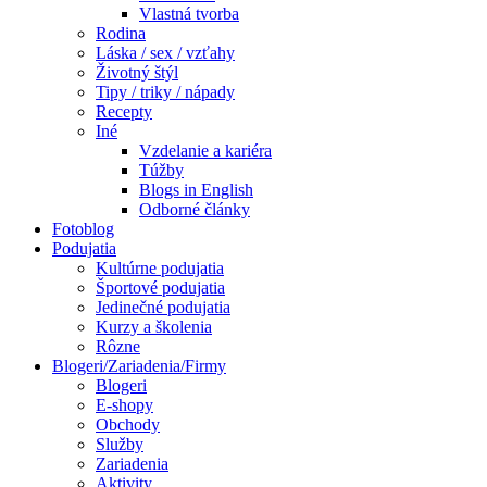
Vlastná tvorba
Rodina
Láska / sex / vzťahy
Životný štýl
Tipy / triky / nápady
Recepty
Iné
Vzdelanie a kariéra
Túžby
Blogs in English
Odborné články
Fotoblog
Podujatia
Kultúrne podujatia
Športové podujatia
Jedinečné podujatia
Kurzy a školenia
Rôzne
Blogeri/Zariadenia/Firmy
Blogeri
E-shopy
Obchody
Služby
Zariadenia
Aktivity