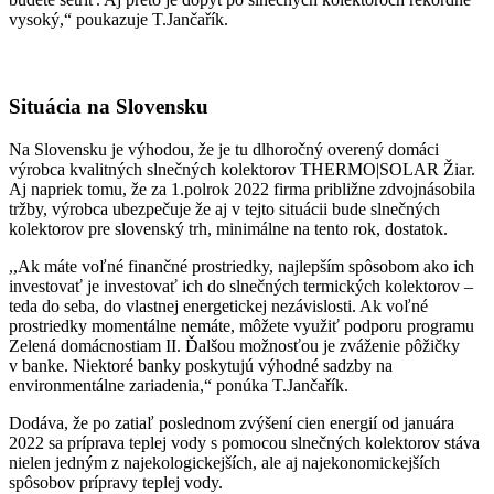
vysoký,“ poukazuje T.Jančařík.
Situácia na Slovensku
Na Slovensku je výhodou, že je tu dlhoročný overený domáci
výrobca kvalitných slnečných kolektorov THERMO|SOLAR Žiar.
Aj napriek tomu, že za 1.polrok 2022 firma približne zdvojnásobila
tržby, výrobca ubezpečuje že aj v tejto situácii bude slnečných
kolektorov pre slovenský trh, minimálne na tento rok, dostatok.
,,Ak máte voľné finančné prostriedky, najlepším spôsobom ako ich
investovať je investovať ich do slnečných termických kolektorov –
teda do seba, do vlastnej energetickej nezávislosti. Ak voľné
prostriedky momentálne nemáte, môžete využiť podporu programu
Zelená domácnostiam II. Ďalšou možnosťou je zváženie pôžičky
v banke. Niektoré banky poskytujú výhodné sadzby na
environmentálne zariadenia,“ ponúka T.Jančařík.
Dodáva, že po zatiaľ poslednom zvýšení cien energií od januára
2022 sa príprava teplej vody s pomocou slnečných kolektorov stáva
nielen jedným z najekologickejších, ale aj najekonomickejších
spôsobov prípravy teplej vody.