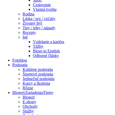
Šport
Cestovanie
Vlastná tvorba
Rodina
Láska / sex / vzťahy
Životný štýl
Tipy / triky / nápady
Recepty
Iné
Vzdelanie a kariéra
Túžby
Blogs in English
Odborné články
Fotoblog
Podujatia
Kultúrne podujatia
Športové podujatia
Jedinečné podujatia
Kurzy a školenia
Rôzne
Blogeri/Zariadenia/Firmy
Blogeri
E-shopy
Obchody
Služby