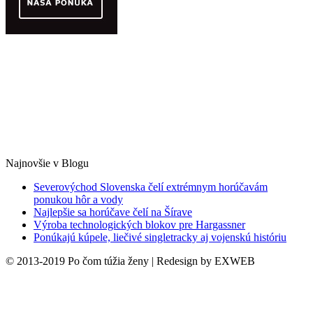
Najnovšie v Blogu
Severovýchod Slovenska čelí extrémnym horúčavám
ponukou hôr a vody
Najlepšie sa horúčave čelí na Šírave
Výroba technologických blokov pre Hargassner
Ponúkajú kúpele, liečivé singletracky aj vojenskú históriu
© 2013-2019 Po čom túžia ženy | Redesign by EXWEB