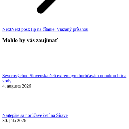
Next
Next post:
Tip na čítanie: Viazaný prísahou
Mohlo by vás zaujímať
Severovýchod Slovenska čelí extrémnym horúčavám ponukou hôr a
vody
4. augusta 2026
Najlepšie sa horúčave čelí na Šírave
30. júla 2026