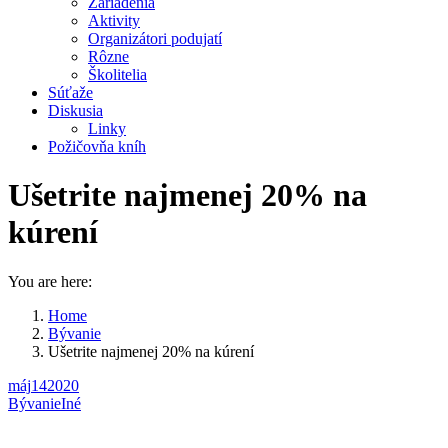
Zariadenia
Aktivity
Organizátori podujatí
Rôzne
Školitelia
Súťaže
Diskusia
Linky
Požičovňa kníh
Ušetrite najmenej 20% na
kúrení
You are here:
Home
Bývanie
Ušetrite najmenej 20% na kúrení
máj
14
2020
Bývanie
Iné