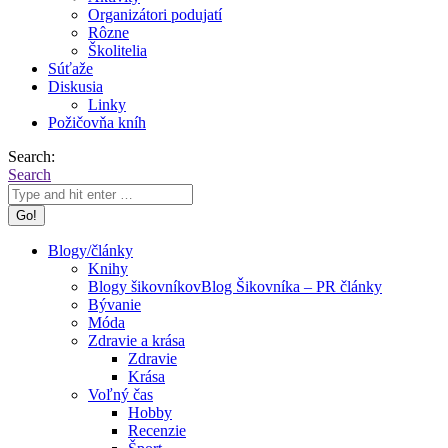
Organizátori podujatí
Rôzne
Školitelia
Súťaže
Diskusia
Linky
Požičovňa kníh
Search:
Search
Blogy/články
Knihy
Blogy šikovníkov
Blog Šikovníka – PR články
Bývanie
Móda
Zdravie a krása
Zdravie
Krása
Voľný čas
Hobby
Recenzie