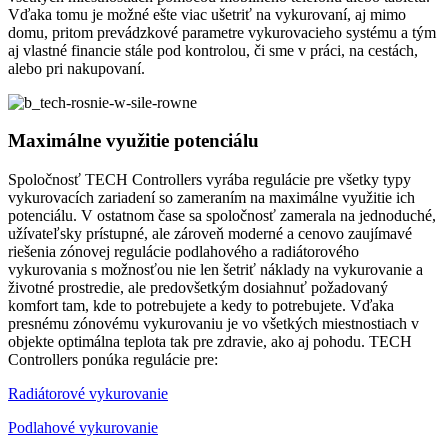
Vďaka tomu je možné ešte viac ušetriť na vykurovaní, aj mimo
domu, pritom prevádzkové parametre vykurovacieho systému a tým
aj vlastné financie stále pod kontrolou, či sme v práci, na cestách,
alebo pri nakupovaní.
Maximálne využitie potenciálu
Spoločnosť TECH Controllers vyrába regulácie pre všetky typy
vykurovacích zariadení so zameraním na maximálne využitie ich
potenciálu. V ostatnom čase sa spoločnosť zamerala na jednoduché,
užívateľsky prístupné, ale zároveň moderné a cenovo zaujímavé
riešenia zónovej regulácie podlahového a radiátorového
vykurovania s možnosťou nie len šetriť náklady na vykurovanie a
životné prostredie, ale predovšetkým dosiahnuť požadovaný
komfort tam, kde to potrebujete a kedy to potrebujete. Vďaka
presnému zónovému vykurovaniu je vo všetkých miestnostiach v
objekte optimálna teplota tak pre zdravie, ako aj pohodu. TECH
Controllers ponúka regulácie pre:
Radiátorové vykurovanie
Podlahové vykurovanie