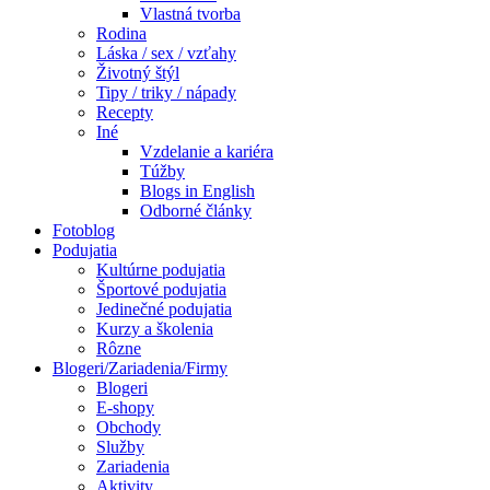
Vlastná tvorba
Rodina
Láska / sex / vzťahy
Životný štýl
Tipy / triky / nápady
Recepty
Iné
Vzdelanie a kariéra
Túžby
Blogs in English
Odborné články
Fotoblog
Podujatia
Kultúrne podujatia
Športové podujatia
Jedinečné podujatia
Kurzy a školenia
Rôzne
Blogeri/Zariadenia/Firmy
Blogeri
E-shopy
Obchody
Služby
Zariadenia
Aktivity