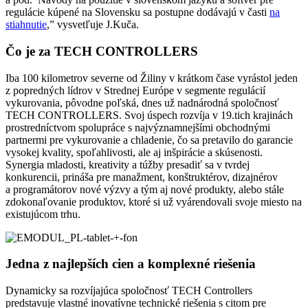
regulácie kúpené na Slovensku sa postupne dodávajú v časti
na
stiahnutie
,” vysvetľuje J.Kuča.
Čo je za TECH CONTROLLERS
Iba 100 kilometrov severne od Žiliny v krátkom čase vyrástol jeden
z popredných lídrov v Strednej Európe v segmente regulácií
vykurovania, pôvodne poľská, dnes už nadnárodná spoločnosť
TECH CONTROLLERS. Svoj úspech rozvíja v 19.tich krajinách
prostredníctvom spolupráce s najvýznamnejšími obchodnými
partnermi pre vykurovanie a chladenie, čo sa pretavilo do garancie
vysokej kvality, spoľahlivosti, ale aj inšpirácie a skúsenosti.
Synergia mladosti, kreativity a túžby presadiť sa v tvrdej
konkurencii, prináša pre manažment, konštruktérov, dizajnérov
a programátorov nové výzvy a tým aj nové produkty, alebo stále
zdokonaľovanie produktov, ktoré si už vyárendovali svoje miesto na
existujúcom trhu.
Jedna z najlepších cien a komplexné riešenia
Dynamicky sa rozvíjajúca spoločnosť TECH Controllers
predstavuje vlastné inovatívne technické riešenia s citom pre