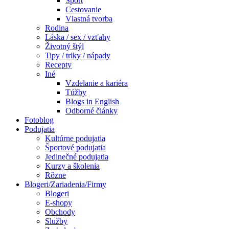
Šport
Cestovanie
Vlastná tvorba
Rodina
Láska / sex / vzťahy
Životný štýl
Tipy / triky / nápady
Recepty
Iné
Vzdelanie a kariéra
Túžby
Blogs in English
Odborné články
Fotoblog
Podujatia
Kultúrne podujatia
Športové podujatia
Jedinečné podujatia
Kurzy a školenia
Rôzne
Blogeri/Zariadenia/Firmy
Blogeri
E-shopy
Obchody
Služby