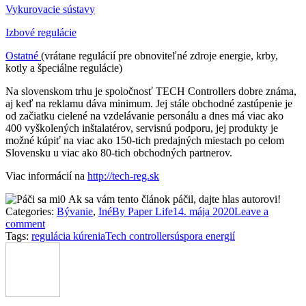
Vykurovacie sústavy
Izbové regulácie
Ostatné
(vrátane regulácií pre obnoviteľné zdroje energie, krby,
kotly a špeciálne regulácie)
Na slovenskom trhu je spoločnosť TECH Controllers dobre známa,
aj keď na reklamu dáva minimum. Jej stále obchodné zastúpenie je
od začiatku cielené na vzdelávanie personálu a dnes má viac ako
400 vyškolených inštalatérov, servisnú podporu, jej produkty je
možné kúpiť na viac ako 150-tich predajných miestach po celom
Slovensku u viac ako 80-tich obchodných partnerov.
Viac informácií na
http://tech-reg.sk
0
Ak sa vám tento článok páčil, dajte hlas autorovi!
Categories:
Bývanie
,
Iné
By
Paper Life
14. mája 2020
Leave a
comment
Tags:
regulácia kúrenia
Tech controllers
úspora energií