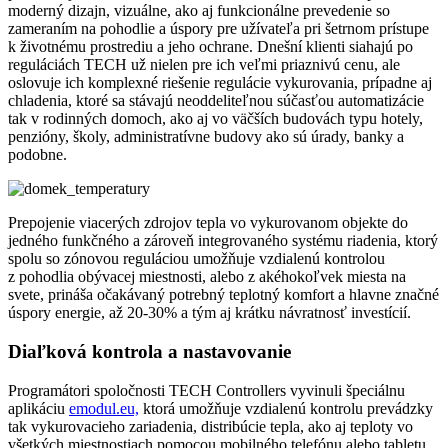
moderný dizajn, vizuálne, ako aj funkcionálne prevedenie so
zameraním na pohodlie a úspory pre užívateľa pri šetrnom prístupe
k životnému prostrediu a jeho ochrane. Dnešní klienti siahajú po
reguláciách TECH už nielen pre ich veľmi priaznivú cenu, ale
oslovuje ich komplexné riešenie regulácie vykurovania, prípadne aj
chladenia, ktoré sa stávajú neoddeliteľnou súčasťou automatizácie
tak v rodinných domoch, ako aj vo väčších budovách typu hotely,
penzióny, školy, administratívne budovy ako sú úrady, banky a
podobne.
Prepojenie viacerých zdrojov tepla vo vykurovanom objekte do
jedného funkčného a zároveň integrovaného systému riadenia, ktorý
spolu so zónovou reguláciou umožňuje vzdialenú kontrolou
z pohodlia obývacej miestnosti, alebo z akéhokoľvek miesta na
svete, prináša očakávaný potrebný teplotný komfort a hlavne značné
úspory energie, až 20-30% a tým aj krátku návratnosť investícií.
Diaľková kontrola a nastavovanie
Programátori spoločnosti TECH Controllers vyvinuli špeciálnu
aplikáciu
emodul.eu,
ktorá umožňuje vzdialenú kontrolu prevádzky
tak vykurovacieho zariadenia, distribúcie tepla, ako aj teploty vo
všetkých miestnostiach pomocou mobilného telefónu alebo tabletu.