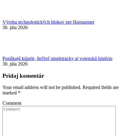
Výroba technologických blokov pre Hargassner
30. júla 2026
Ponúkajú kúpele, liečivé singletracky aj vojenskú históriu
30. júla 2026
Pridaj komentár
Your email address will not be published. Required fields are
marked
*
Comment