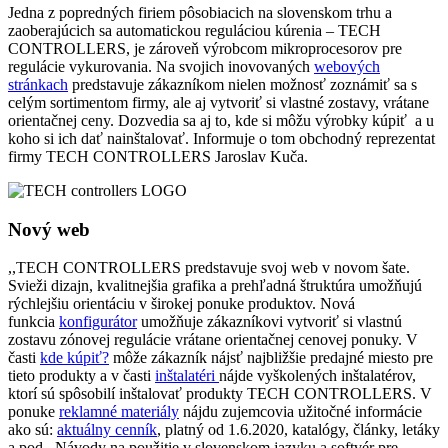
Jedna z popredných firiem pôsobiacich na slovenskom trhu a
zaoberajúcich sa automatickou reguláciou kúrenia – TECH
CONTROLLERS, je zároveň výrobcom mikroprocesorov pre
regulácie vykurovania. Na svojich inovovaných
webových
stránkach
predstavuje zákazníkom nielen možnosť zoznámiť sa s
celým sortimentom firmy, ale aj vytvoriť si vlastné zostavy, vrátane
orientačnej ceny. Dozvedia sa aj to, kde si môžu výrobky kúpiť a u
koho si ich dať nainštalovať. Informuje o tom obchodný reprezentat
firmy TECH CONTROLLERS Jaroslav Kuča.
Nový web
,,TECH CONTROLLERS predstavuje svoj web v novom šate.
Svieži dizajn, kvalitnejšia grafika a prehľadná štruktúra umožňujú
rýchlejšiu orientáciu v širokej ponuke produktov. Nová
funkcia
konfigurátor
umožňuje zákazníkovi vytvoriť si vlastnú
zostavu zónovej regulácie vrátane orientačnej cenovej ponuky. V
časti
kde kúpiť?
môže zákazník nájsť najbližšie predajné miesto pre
tieto produkty a v časti
inštalatéri
nájde vyškolených inštalatérov,
ktorí sú spôsobilí inštalovať produkty TECH CONTROLLERS. V
ponuke
reklamné materiály
nájdu zujemcovia užitočné informácie
ako sú:
aktuálny cenník
, platný od 1.6.2020, katalógy, články, letáky
a pod. Návody na použitie v slovenskom jazyku a softvér pre