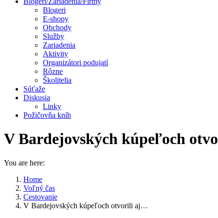
Blogeri/Zariadenia/Firmy
Blogeri
E-shopy
Obchody
Služby
Zariadenia
Aktivity
Organizátori podujatí
Rôzne
Školitelia
Súťaže
Diskusia
Linky
Požičovňa kníh
V Bardejovských kúpeľoch otvor
You are here:
Home
Voľný čas
Cestovanie
V Bardejovských kúpeľoch otvorili aj…