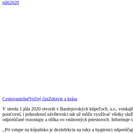
júl
6
2020
Cestovanie
Iné
Voľný čas
Zdravie a krása
V stredu 1.júla 2020 otvorili v Bardejovských kúpeľoch, a.s., vonka
poisťovní, i jednodenní návštevníci tak už môžu využívať všetky služ
odporúčané rozostupy a rúška vo vnútorných priestoroch. Informuje
,,Pri vstupe na kúpalisko je dezinfekcia na ruky a hygienici odporúč