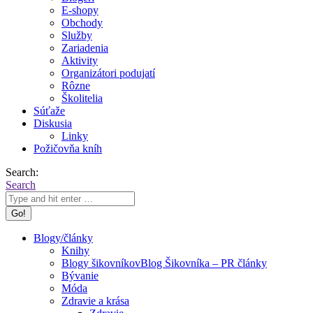
E-shopy
Obchody
Služby
Zariadenia
Aktivity
Organizátori podujatí
Rôzne
Školitelia
Súťaže
Diskusia
Linky
Požičovňa kníh
Search:
Search
Blogy/články
Knihy
Blogy šikovníkov
Blog Šikovníka – PR články
Bývanie
Móda
Zdravie a krása