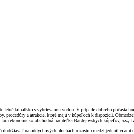
jšie letné kúpalisko s vyhrievanou vodou. V prípade dobrého počasia b
by, procedúry a atrakcie, ktoré majú v kúpeľoch k dispozícii. Obmedzen
 o tom ekonomicko-obchodná riaditeľka Bardejovských kúpeľov, a.s., 
ajú dodržiavať na oddychových plochách rozostup medzi jednotlivcami na