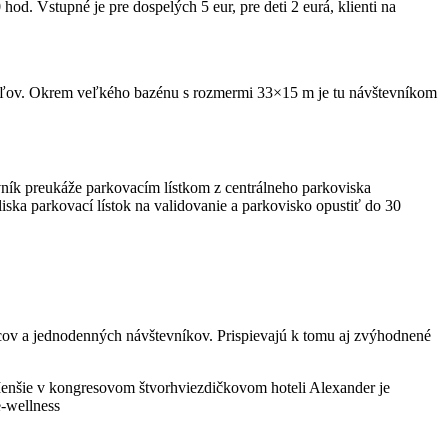
d. Vstupné je pre dospelých 5 eur, pre deti 2 eurá, klienti na
peľov. Okrem veľkého bazénu s rozmermi 33×15 m je tu návštevníkom
vník preukáže parkovacím lístkom z centrálneho parkoviska
ka parkovací lístok na validovanie a parkovisko opustiť do 30
tcov a jednodenných návštevníkov. Prispievajú k tomu aj zvýhodnené
 Menšie v kongresovom štvorhviezdičkovom hoteli Alexander je