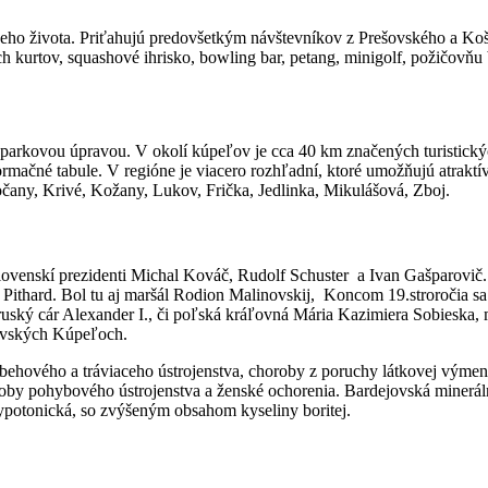
eho života. Priťahujú predovšetkým návštevníkov z Prešovského a Koš
 kurtov, squashové ihrisko, bowling bar, petang, minigolf, požičovňu 
arkovou úpravou. V okolí kúpeľov je cca 40 km značených turistických 
formačné tabule. V regióne je viacero rozhľadní, ktoré umožňujú atrak
očany, Krivé, Kožany, Lukov, Frička, Jedlinka, Mikulášová, Zboj.
lovenskí prezidenti Michal Kováč, Rudolf Schuster a Ivan Gašparovič.
 Pithard. Bol tu aj maršál Rodion Malinovskij, Koncom 19.stroročia sa t
 ruský cár Alexander I., či poľská kráľovná Mária Kazimiera Sobieska,
jovských Kúpeľoch.
ehového a tráviaceho ústrojenstva, choroby z poruchy látkovej výmeny
roby pohybového ústrojenstva a ženské ochorenia. Bardejovská minerálna
 hypotonická, so zvýšeným obsahom kyseliny boritej.