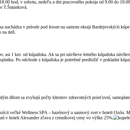
.00 hod, v sobotu, nedeľu a dni pracovného pokoja od 9.00 do 19.00 ho
je T.Šatanková.
, sa nachádza v prírode pod lesom na samom okraji Bardejovských kú
o na deň.
, asi 1 km od kúpaliska. Ak sa pri návšteve letného kúpaliska návšte
atku. Po odchode z kúpaliska je potrebné predložiť v pokladni kúpalis
aždým dňom sa zvyšujú počty klientov zdravotných poisťovní, samopla
spozícii veľké Wellness SPA – bazénový a saunový svet v hoteli Ozón.
latí v hoteli Alexander zľava z cenníkovej ceny vo výške 25%.