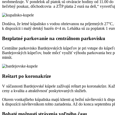
neobmedzuje. V pondelok až piatok sú otváracie hodiny od 11.00 do 18
liečebný poukaz, dôchodcovia a ZŤP platia 2 eurá na deň,“ vysvetľu
Dodáva, že letné kúpalisko s vodou ohrievanou na príjemných 27°C
k dispozícii i malý detský bazén 4×4 m. Lehátka sú za poplatok 1 eur
Bezplatné parkovanie na centrálnom parkovisku
Centrálne parkovisko Bardejovských kúpeľov je pri vstupe do kúpeľov
Bardejovských kúpeľov, bude môcť využiť výhodu parkovania bez popl
minút.
Reštart po koronakríze
V súčasnosti Bardejovské kúpele zažívajú reštart po koronakríze. K
ceny a kvalita a atraktívnosť poskytovaných služieb.
Okrem vonkajšieho kúpaliska majú klienti aj bežní návštevníci k di
k dispozícii návštevníkom tohto zariadenia. Až do konca septembra p
Bohaté možnosti strávenia voľného času