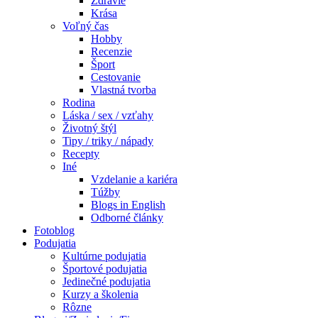
Zdravie
Krása
Voľný čas
Hobby
Recenzie
Šport
Cestovanie
Vlastná tvorba
Rodina
Láska / sex / vzťahy
Životný štýl
Tipy / triky / nápady
Recepty
Iné
Vzdelanie a kariéra
Túžby
Blogs in English
Odborné články
Fotoblog
Podujatia
Kultúrne podujatia
Športové podujatia
Jedinečné podujatia
Kurzy a školenia
Rôzne