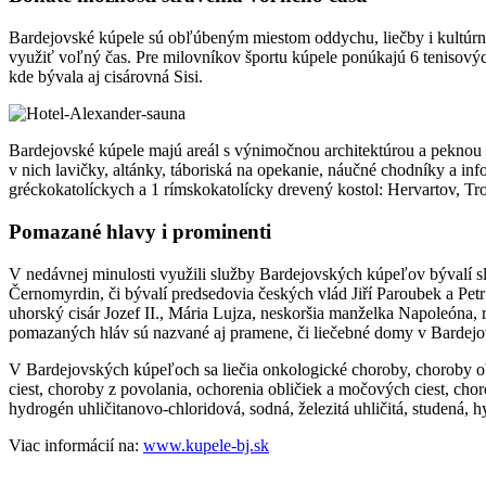
Bardejovské kúpele sú obľúbeným miestom oddychu, liečby i kultúrn
využiť voľný čas. Pre milovníkov športu kúpele ponúkajú 6 tenisových
kde bývala aj cisárovná Sisi.
Bardejovské kúpele majú areál s výnimočnou architektúrou a peknou p
v nich lavičky, altánky, táboriská na opekanie, náučné chodníky a in
gréckokatolíckych a 1 rímskokatolícky drevený kostol: Hervartov, Tr
Pomazané hlavy i prominenti
V nedávnej minulosti využili služby Bardejovských kúpeľov bývalí s
Černomyrdin, či bývalí predsedovia českých vlád Jiří Paroubek a Petr
uhorský cisár Jozef II., Mária Lujza, neskoršia manželka Napoleóna,
pomazaných hláv sú nazvané aj pramene, či liečebné domy v Barde
V Bardejovských kúpeľoch sa liečia onkologické choroby, choroby ob
ciest, choroby z povolania, ochorenia obličiek a močových ciest, cho
hydrogén uhličitanovo-chloridová, sodná, železitá uhličitá, studená,
Viac informácií na:
www.kupele-bj.sk