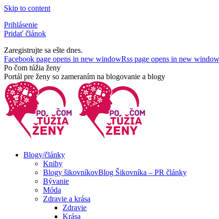
Skip to content
Prihlásenie
Pridať článok
Zaregistrujte sa ešte dnes.
Facebook page opens in new window
Rss page opens in new windo
Po čom túžia ženy
Portál pre ženy so zameraním na blogovanie a blogy
Blogy/články
Knihy
Blogy šikovníkov
Blog Šikovníka – PR články
Bývanie
Móda
Zdravie a krása
Zdravie
Krása