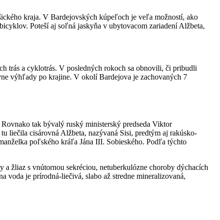
ického kraja. V Bardejovských kúpeľoch je veľa možností, ako
bicyklov. Poteší aj soľná jaskyňa v ubytovacom zariadení Alžbeta,
trás a cyklotrás. V posledných rokoch sa obnovili, či pribudli
tívne výhľady po krajine. V okolí Bardejova je zachovaných 7
 Rovnako tak bývalý ruský ministerský predseda Viktor
u liečila cisárovná Alžbeta, nazývaná Sisi, predtým aj rakúsko-
 manželka poľského kráľa Jána III. Sobieského. Podľa týchto
 a žliaz s vnútornou sekréciou, netuberkulózne choroby dýchacích
 voda je prírodná-liečivá, slabo až stredne mineralizovaná,