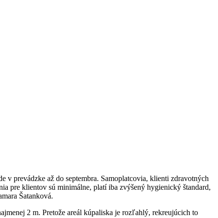
ude v prevádzke až do septembra. Samoplatcovia, klienti zdravotných
ia pre klientov sú minimálne, platí iba zvýšený hygienický štandard,
Tamara Šatanková.
jmenej 2 m. Pretože areál kúpaliska je rozľahlý, rekreujúcich to