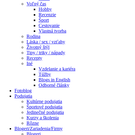
Voľný čas
Hobby
Recenzie
Šport
Cestovanie
Vlastná tvorba
Rodina
Láska / sex / vzťahy
Životný štýl
Tipy / triky / nápady
Recepty
Iné
Vzdelanie a kariéra
Túžby
Blogs in English
Odborné články
Fotoblog
Podujatia
Kultúrne podujatia
Športové podujatia
Jedinečné podujatia
Kurzy a školenia
Rôzne
Blogeri/Zariadenia/Firmy
Blogeri