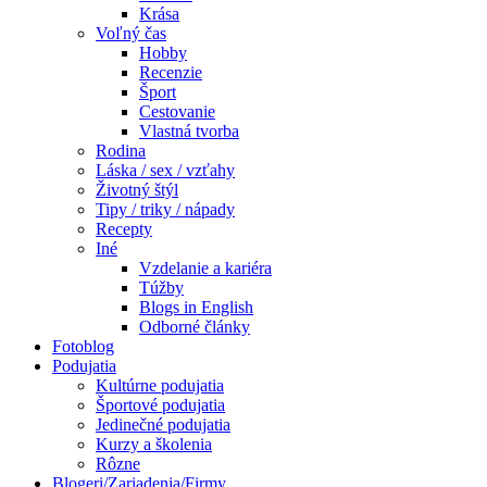
Krása
Voľný čas
Hobby
Recenzie
Šport
Cestovanie
Vlastná tvorba
Rodina
Láska / sex / vzťahy
Životný štýl
Tipy / triky / nápady
Recepty
Iné
Vzdelanie a kariéra
Túžby
Blogs in English
Odborné články
Fotoblog
Podujatia
Kultúrne podujatia
Športové podujatia
Jedinečné podujatia
Kurzy a školenia
Rôzne
Blogeri/Zariadenia/Firmy