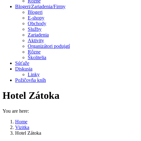
Rôzne
Blogeri/Zariadenia/Firmy
Blogeri
E-shopy
Obchody
Služby
Zariadenia
Aktivity
Organizátori podujatí
Rôzne
Školitelia
Súťaže
Diskusia
Linky
Požičovňa kníh
Hotel Zátoka
You are here:
Home
Vizitka
Hotel Zátoka