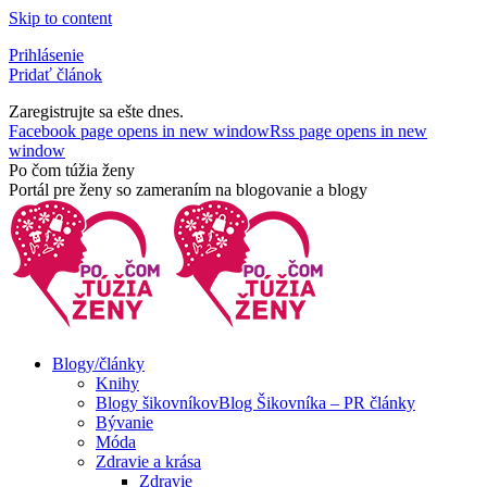
Skip to content
Prihlásenie
Pridať článok
Zaregistrujte sa ešte dnes.
Facebook page opens in new window
Rss page opens in new
window
Po čom túžia ženy
Portál pre ženy so zameraním na blogovanie a blogy
Blogy/články
Knihy
Blogy šikovníkov
Blog Šikovníka – PR články
Bývanie
Móda
Zdravie a krása
Zdravie