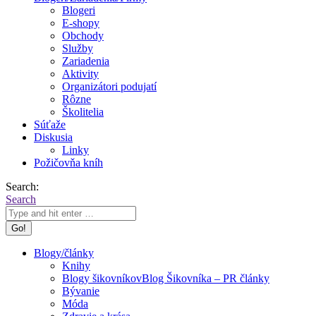
Blogeri
E-shopy
Obchody
Služby
Zariadenia
Aktivity
Organizátori podujatí
Rôzne
Školitelia
Súťaže
Diskusia
Linky
Požičovňa kníh
Search:
Search
Blogy/články
Knihy
Blogy šikovníkov
Blog Šikovníka – PR články
Bývanie
Móda