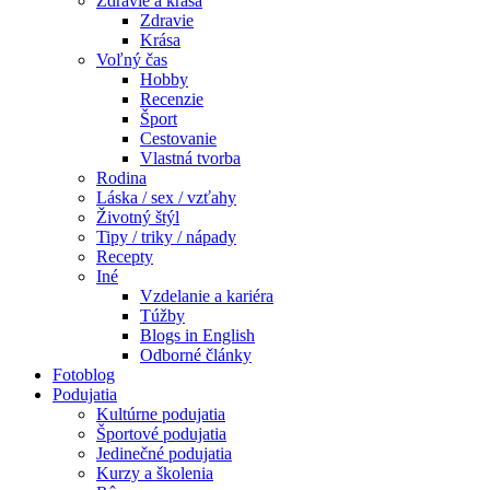
Zdravie a krása
Zdravie
Krása
Voľný čas
Hobby
Recenzie
Šport
Cestovanie
Vlastná tvorba
Rodina
Láska / sex / vzťahy
Životný štýl
Tipy / triky / nápady
Recepty
Iné
Vzdelanie a kariéra
Túžby
Blogs in English
Odborné články
Fotoblog
Podujatia
Kultúrne podujatia
Športové podujatia
Jedinečné podujatia
Kurzy a školenia