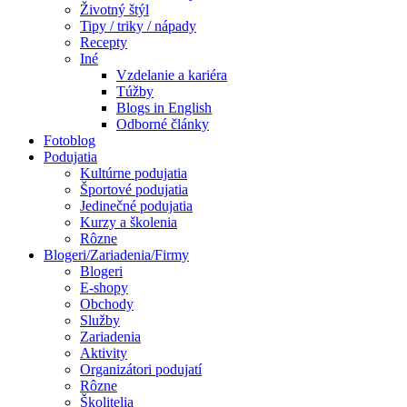
Životný štýl
Tipy / triky / nápady
Recepty
Iné
Vzdelanie a kariéra
Túžby
Blogs in English
Odborné články
Fotoblog
Podujatia
Kultúrne podujatia
Športové podujatia
Jedinečné podujatia
Kurzy a školenia
Rôzne
Blogeri/Zariadenia/Firmy
Blogeri
E-shopy
Obchody
Služby
Zariadenia
Aktivity
Organizátori podujatí
Rôzne
Školitelia