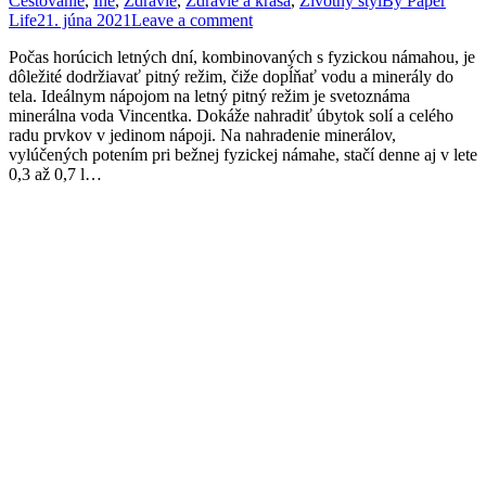
Cestovanie
,
Iné
,
Zdravie
,
Zdravie a krása
,
Životný štýl
By
Paper
Life
21. júna 2021
Leave a comment
Počas horúcich letných dní, kombinovaných s fyzickou námahou, je
dôležité dodržiavať pitný režim, čiže dopĺňať vodu a minerály do
tela. Ideálnym nápojom na letný pitný režim je svetoznáma
minerálna voda Vincentka. Dokáže nahradiť úbytok solí a celého
radu prvkov v jedinom nápoji. Na nahradenie minerálov,
vylúčených potením pri bežnej fyzickej námahe, stačí denne aj v lete
0,3 až 0,7 l…