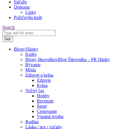
Súťaže
Diskusia
Linky
Požičovňa kníh
Search:
Search
Blogy/články
Knihy
Blogy šikovníkov
Blog Šikovníka – PR články
Bývanie
Móda
Zdravie a krása
Zdravie
Krása
Voľný čas
Hobby
Recenzie
Šport
Cestovanie
Vlastná tvorba
Rodina
Láska / sex / vzťahy