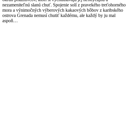
nezameniteľnú slanú chuť. Spojenie solí z pravekého treťohorného
mora a výnimočných výberových kakaových bôbov z karibského
ostrova Grenada nemusí chutiť každému, ale každý by ju mal
aspoň…