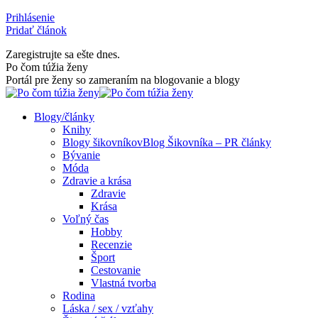
Skip
Prihlásenie
to
Pridať článok
content
Zaregistrujte sa ešte dnes.
Facebook
Rss
Po čom túžia ženy
page
page
Portál pre ženy so zameraním na blogovanie a blogy
opens
opens
in
in
Blogy/články
new
new
Knihy
window
window
Blogy šikovníkov
Blog Šikovníka – PR články
Bývanie
Móda
Zdravie a krása
Zdravie
Krása
Voľný čas
Hobby
Recenzie
Šport
Cestovanie
Vlastná tvorba
Rodina
Láska / sex / vzťahy