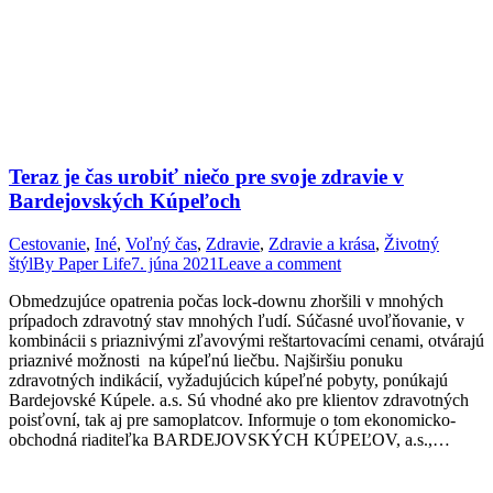
Teraz je čas urobiť niečo pre svoje zdravie v
Bardejovských Kúpeľoch
Cestovanie
,
Iné
,
Voľný čas
,
Zdravie
,
Zdravie a krása
,
Životný
štýl
By
Paper Life
7. júna 2021
Leave a comment
Obmedzujúce opatrenia počas lock-downu zhoršili v mnohých
prípadoch zdravotný stav mnohých ľudí. Súčasné uvoľňovanie, v
kombinácii s priaznivými zľavovými reštartovacími cenami, otvárajú
priaznivé možnosti na kúpeľnú liečbu. Najširšiu ponuku
zdravotných indikácií, vyžadujúcich kúpeľné pobyty, ponúkajú
Bardejovské Kúpele. a.s. Sú vhodné ako pre klientov zdravotných
poisťovní, tak aj pre samoplatcov. Informuje o tom ekonomicko-
obchodná riaditeľka BARDEJOVSKÝCH KÚPEĽOV, a.s.,…