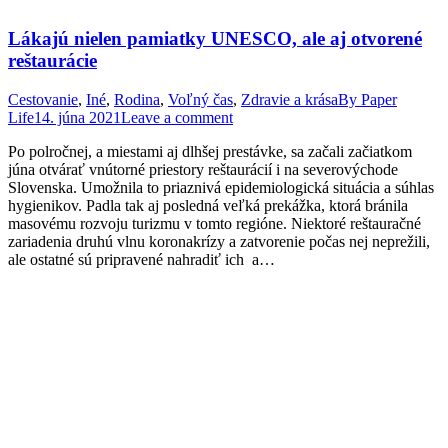
Lákajú nielen pamiatky UNESCO, ale aj otvorené
reštaurácie
Cestovanie
,
Iné
,
Rodina
,
Voľný čas
,
Zdravie a krása
By
Paper
Life
14. júna 2021
Leave a comment
Po polročnej, a miestami aj dlhšej prestávke, sa začali začiatkom
júna otvárať vnútorné priestory reštaurácií i na severovýchode
Slovenska. Umožnila to priaznivá epidemiologická situácia a súhlas
hygienikov. Padla tak aj posledná veľká prekážka, ktorá bránila
masovému rozvoju turizmu v tomto regióne. Niektoré reštauračné
zariadenia druhú vlnu koronakrízy a zatvorenie počas nej neprežili,
ale ostatné sú pripravené nahradiť ich a…