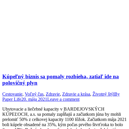
Kúpeľný biznis sa pomaly rozbieha, zatiaľ ide na
polovičný plyn
Cestovanie
,
Voľný čas
,
Zdravie
,
Zdravie a krása
,
Životný štýl
By
Paper Life
20. mája 2021
Leave a comment
Ubytovacie a liečebné kapacity v BARDEJOVSKÝCH
KÚPEĽOCH, a.s. sa pomaly zapĺňajú a začiatkom júna by mohli
prelomiť 50% z celkovej kapacity 1100 lôžok. Začiatkom mája 2021
boli kúpele obsadené na 35%, kým počas prvého štvrťroka to bolo