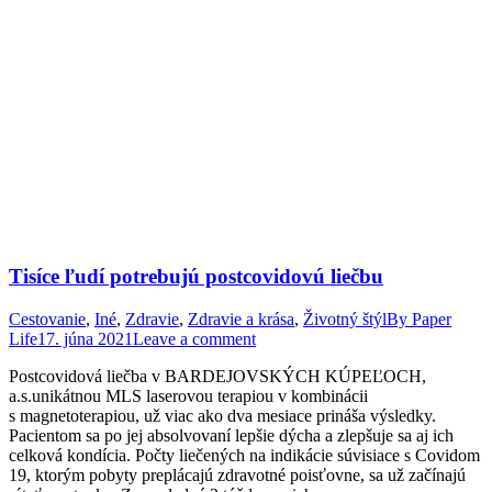
Tisíce ľudí potrebujú postcovidovú liečbu
Cestovanie
,
Iné
,
Zdravie
,
Zdravie a krása
,
Životný štýl
By
Paper
Life
17. júna 2021
Leave a comment
Postcovidová liečba v BARDEJOVSKÝCH KÚPEĽOCH,
a.s.unikátnou MLS laserovou terapiou v kombinácii
s magnetoterapiou, už viac ako dva mesiace prináša výsledky.
Pacientom sa po jej absolvovaní lepšie dýcha a zlepšuje sa aj ich
celková kondícia. Počty liečených na indikácie súvisiace s Covidom
19, ktorým pobyty preplácajú zdravotné poisťovne, sa už začínajú