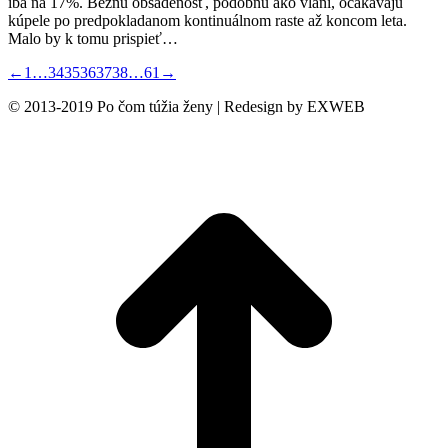
iba na 17%. Bežnú obsadenosť, podobnú ako vlani, očakávajú
kúpele po predpokladanom kontinuálnom raste až koncom leta.
Malo by k tomu prispieť…
←
1
…
34
35
36
37
38
…
61
→
© 2013-2019 Po čom túžia ženy | Redesign by EXWEB
t
T