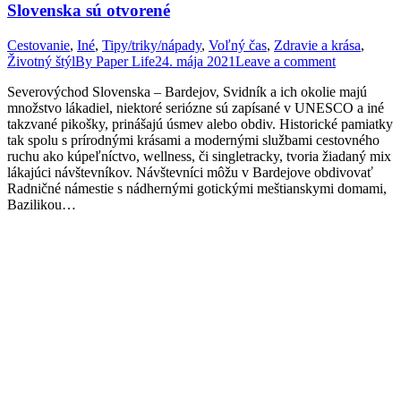
Slovenska sú otvorené
Cestovanie
,
Iné
,
Tipy/triky/nápady
,
Voľný čas
,
Zdravie a krása
,
Životný štýl
By
Paper Life
24. mája 2021
Leave a comment
Severovýchod Slovenska – Bardejov, Svidník a ich okolie majú
množstvo lákadiel, niektoré seriózne sú zapísané v UNESCO a iné
takzvané pikošky, prinášajú úsmev alebo obdiv. Historické pamiatky
tak spolu s prírodnými krásami a modernými službami cestovného
ruchu ako kúpeľníctvo, wellness, či singletracky, tvoria žiadaný mix
lákajúci návštevníkov. Návštevníci môžu v Bardejove obdivovať
Radničné námestie s nádhernými gotickými meštianskymi domami,
Bazilikou…