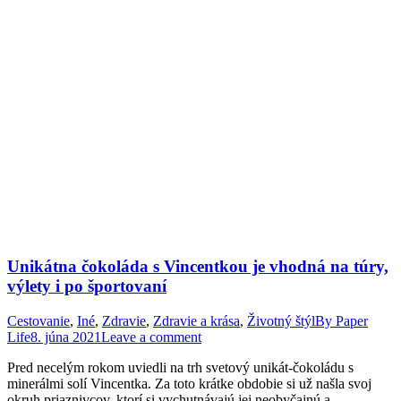
Unikátna čokoláda s Vincentkou je vhodná na túry,
výlety i po športovaní
Cestovanie
,
Iné
,
Zdravie
,
Zdravie a krása
,
Životný štýl
By
Paper
Life
8. júna 2021
Leave a comment
Pred necelým rokom uviedli na trh svetový unikát-čokoládu s
minerálmi solí Vincentka. Za toto krátke obdobie si už našla svoj
okruh priaznivcov, ktorí si vychutnávajú jej neobyčajnú a