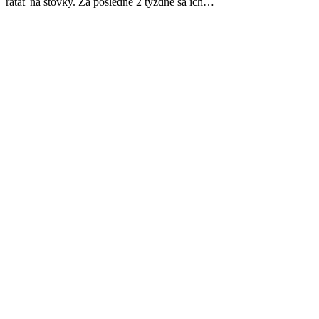
rátať na stovky. Za posledné 2 týždne sa ich…