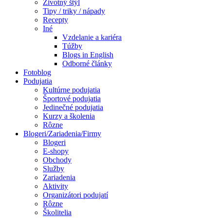
Životný štýl
Tipy / triky / nápady
Recepty
Iné
Vzdelanie a kariéra
Túžby
Blogs in English
Odborné články
Fotoblog
Podujatia
Kultúrne podujatia
Športové podujatia
Jedinečné podujatia
Kurzy a školenia
Rôzne
Blogeri/Zariadenia/Firmy
Blogeri
E-shopy
Obchody
Služby
Zariadenia
Aktivity
Organizátori podujatí
Rôzne
Školitelia