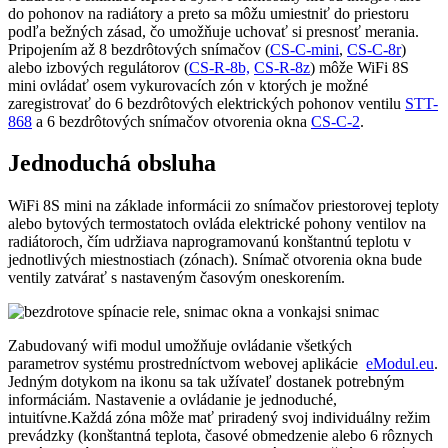
do pohonov na radiátory a preto sa môžu umiestniť do priestoru
podľa bežných zásad, čo umožňuje uchovať si presnosť merania.
Pripojením až 8 bezdrôtových snímačov (
CS-C-mini
,
CS-C-8r
)
alebo izbových regulátorov (
CS-R-8b,
CS-R-8z
) môže WiFi 8S
mini ovládať osem vykurovacích zón v ktorých je možné
zaregistrovať do 6 bezdrôtových elektrických pohonov ventilu
STT-
868
a 6 bezdrôtových snímačov otvorenia okna
CS-C-2
.
Jednoduchá obsluha
WiFi 8S mini na základe informácii zo snímačov priestorovej teploty
alebo bytových termostatoch ovláda elektrické pohony ventilov na
radiátoroch, čím udržiava naprogramovanú konštantnú teplotu v
jednotlivých miestnostiach (zónach). Snímač otvorenia okna bude
ventily zatvárať s nastaveným časovým oneskorením.
Zabudovaný wifi modul umožňuje ovládanie všetkých
parametrov systému prostredníctvom webovej aplikácie
eModul.eu
.
Jedným dotykom na ikonu sa tak užívateľ dostanek potrebným
informáciám. Nastavenie a ovládanie je jednoduché,
intuitívne.Každá zóna môže mať priradený svoj individuálny režim
prevádzky (konštantná teplota, časové obmedzenie alebo 6 rôznych