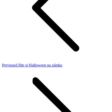
Previous
Previous
Užite si Halloween na zámku
post: