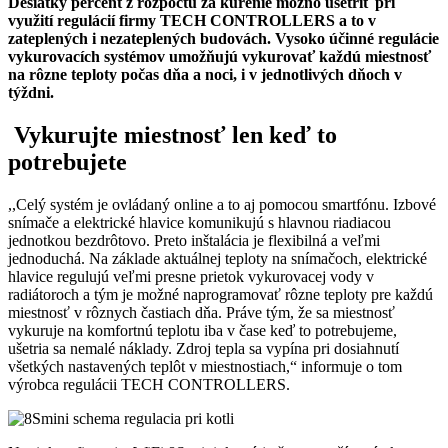
Desiatky percent z rozpočtu za kúrenie možno ušetriť pri
využití regulácií firmy TECH CONTROLLERS a to v
zateplených i nezateplených budovách. Vysoko účinné regulácie
vykurovacích systémov umožňujú vykurovať každú miestnosť
na rôzne teploty počas dňa a noci, i v jednotlivých dňoch v
týždni.
Vykurujte miestnosť len keď to
potrebujete
,,Celý systém je ovládaný online a to aj pomocou smartfónu. Izbové
snímače a elektrické hlavice komunikujú s hlavnou riadiacou
jednotkou bezdrôtovo. Preto inštalácia je flexibilná a veľmi
jednoduchá. Na základe aktuálnej teploty na snímačoch, elektrické
hlavice regulujú veľmi presne prietok vykurovacej vody v
radiátoroch a tým je možné naprogramovať rôzne teploty pre každú
miestnosť v rôznych častiach dňa. Práve tým, že sa miestnosť
vykuruje na komfortnú teplotu iba v čase keď to potrebujeme,
ušetria sa nemalé náklady. Zdroj tepla sa vypína pri dosiahnutí
všetkých nastavených teplôt v miestnostiach,“ informuje o tom
výrobca regulácii TECH CONTROLLERS.