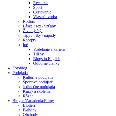
Recenzie
Šport
Cestovanie
Vlastná tvorba
Rodina
Láska / sex / vzťahy
Životný štýl
Tipy / triky / nápady
Recepty
Iné
Vzdelanie a kariéra
Túžby
Blogs in English
Odborné články
Fotoblog
Podujatia
Kultúrne podujatia
Športové podujatia
Jedinečné podujatia
Kurzy a školenia
Rôzne
Blogeri/Zariadenia/Firmy
Blogeri
E-shopy
Obchody