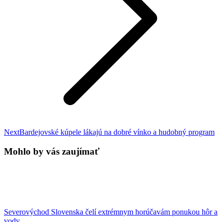
Next
Next
Bardejovské kúpele lákajú na dobré vínko a hudobný program
post:
Mohlo by vás zaujímať
Severovýchod Slovenska čelí extrémnym horúčavám ponukou hôr a
vody