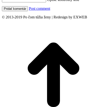
Post comment
© 2013-2019 Po čom túžia ženy | Redesign by EXWEB
t
T