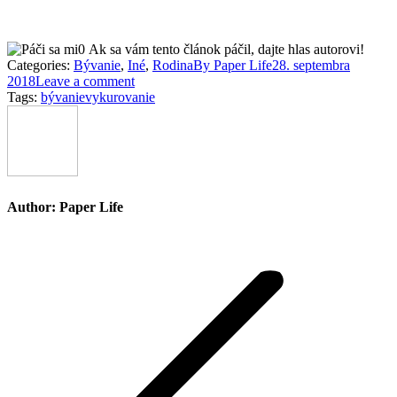
0
Ak sa vám tento článok páčil, dajte hlas autorovi!
Categories:
Bývanie
,
Iné
,
Rodina
By
Paper Life
28. septembra
2018
Leave a comment
Tags:
bývanie
vykurovanie
Author:
Paper Life
Post
navigation