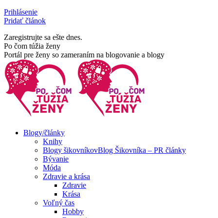
Skip
Prihlásenie
to
Pridať článok
content
Zaregistrujte sa ešte dnes.
Facebook
Rss
Po čom túžia ženy
page
page
Portál pre ženy so zameraním na blogovanie a blogy
opens
opens
in
in
new
new
window
window
Blogy/články
Knihy
Blogy šikovníkov
Blog Šikovníka – PR články
Bývanie
Móda
Zdravie a krása
Zdravie
Krása
Voľný čas
Hobby