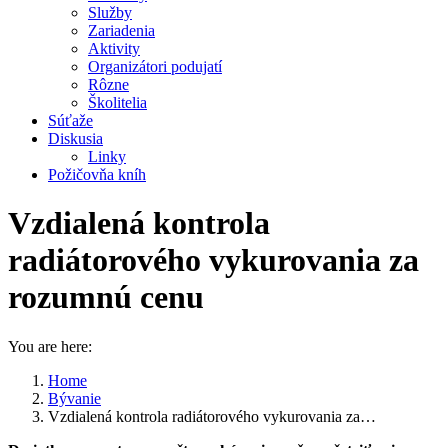
Služby
Zariadenia
Aktivity
Organizátori podujatí
Rôzne
Školitelia
Súťaže
Diskusia
Linky
Požičovňa kníh
Vzdialená kontrola
radiátorového vykurovania za
rozumnú cenu
You are here:
Home
Bývanie
Vzdialená kontrola radiátorového vykurovania za…