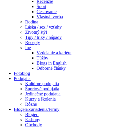
Recenzie
Šport
Cestovanie
Vlastná tvorba
Rodina
Láska / sex / vzťahy
Životný štýl
Tipy / triky / nápady
Recepty
Iné
Vzdelanie a kariéra
Túžby
Blogs in English
Odborné články
Fotoblog
Podujatia
Kultúrne podujatia
Športové podujatia
Jedinečné podujatia
Kurzy a školenia
Rôzne
Blogeri/Zariadenia/Firmy
Blogeri
E-shopy
Obchody