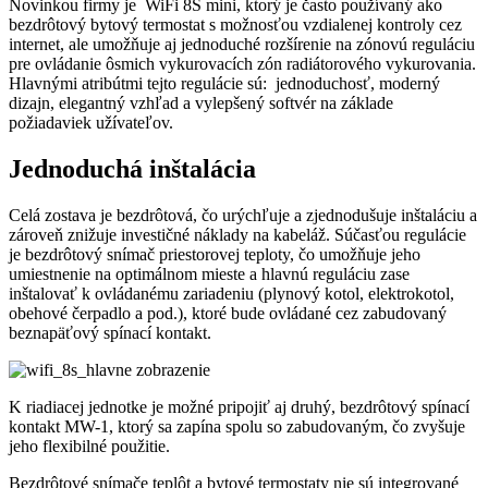
Novinkou firmy je WiFi 8S mini, ktorý je často používaný ako
bezdrôtový bytový termostat s možnosťou vzdialenej kontroly cez
internet, ale umožňuje aj jednoduché rozšírenie na zónovú reguláciu
pre ovládanie ôsmich vykurovacích zón radiátorového vykurovania.
Hlavnými atribútmi tejto regulácie sú: jednoduchosť, moderný
dizajn, elegantný vzhľad a vylepšený softvér na základe
požiadaviek užívateľov.
Jednoduchá inštalácia
Celá zostava je bezdrôtová, čo urýchľuje a zjednodušuje inštaláciu a
zároveň znižuje investičné náklady na kabeláž. Súčasťou regulácie
je bezdrôtový snímač priestorovej teploty, čo umožňuje jeho
umiestnenie na optimálnom mieste a hlavnú reguláciu zase
inštalovať k ovládanému zariadeniu (plynový kotol, elektrokotol,
obehové čerpadlo a pod.), ktoré bude ovládané cez zabudovaný
beznapäťový spínací kontakt.
K riadiacej jednotke je možné pripojiť aj druhý, bezdrôtový spínací
kontakt MW-1, ktorý sa zapína spolu so zabudovaným, čo zvyšuje
jeho flexibilné použitie.
Bezdrôtové snímače teplôt a bytové termostaty nie sú integrované