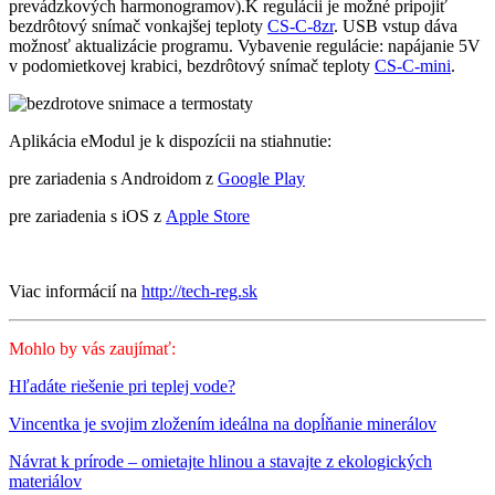
prevádzkových harmonogramov).K regulácii je možné pripojiť
bezdrôtový snímač vonkajšej teploty
CS-C-8zr
. USB vstup dáva
možnosť aktualizácie programu. Vybavenie regulácie: napájanie 5V
v podomietkovej krabici, bezdrôtový snímač teploty
CS-C-mini
.
Aplikácia eModul je k dispozícii na stiahnutie:
pre zariadenia s Androidom z
Google Play
pre zariadenia s iOS z
Apple Store
Viac informácií na
http://tech-reg.sk
Mohlo by vás zaujímať:
Hľadáte riešenie pri teplej vode?
Vincentka je svojim zložením ideálna na dopĺňanie minerálov
Návrat k prírode – omietajte hlinou a stavajte z ekologických
materiálov