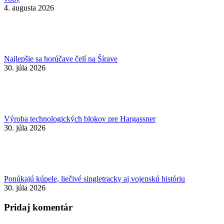
4. augusta 2026
Najlepšie sa horúčave čelí na Šírave
30. júla 2026
Výroba technologických blokov pre Hargassner
30. júla 2026
Ponúkajú kúpele, liečivé singletracky aj vojenskú históriu
30. júla 2026
Pridaj komentár