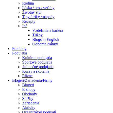
Rodina
Láska / sex / vzťahy
Životný štýl
Tipy / triky / nápady
Recepty
Iné
Vzdelanie a kariéra
Túžby
Blogs in English
Odborné články
Fotoblog
Podujatia
Kultúrne podujatia
Športové podujatia
Jedinečné podujatia
Kurzy a školenia
Rôzne
Blogeri/Zariadenia/Firmy
Blogeri
E-shopy
Obchody
Služby
Zariadenia
Aktivity
Organizátori podujatí