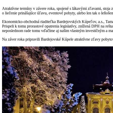
Atraktívne termíny v závere roka, spojené s lákavými zľavami, stoja
o liečenie prinášajúce úľavu, eventové pobyty, alebo len tak o leňoš
Ekonomicko-obchodná riaditeľka Bardejovských Kúpeľov, a.s., Tamar
Prispeli k tomu prorastové opatrenia legislatívy, znížená DPH na reš
neposlednom rade tomu vďačíme aj našim vlastným investičným a mark
Na záver roka pripravili Bardejovské Kúpele atraktívne zľavy pobyto