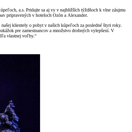
eľoch, a.s. Pridajte sa aj vy v najbližších týždňoch k vlne záujmu
zábav pripravených v hoteloch Ozón a Alexander.
ej klientely o pobyt v našich kúpeľoch za posledné štyri roky.
ie poukážok pre zamestnancov a množstvo drobných vylepšení. V
ľa vlastnej voľby.“