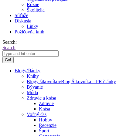
Rôzne
Školitelia
Súťaže
Diskusia
Linky
Požičovňa kníh
Search:
Search
Blogy/články
Knihy
Blogy šikovníkov
Blog Šikovníka – PR články
Bývanie
Móda
Zdravie a krása
Zdravie
Krása
Voľný čas
Hobby
Recenzie
Šport