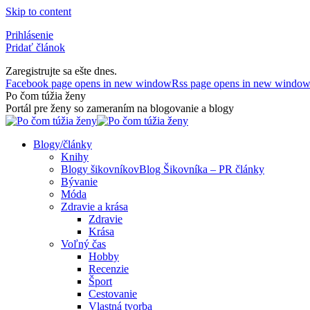
Skip to content
Prihlásenie
Pridať článok
Zaregistrujte sa ešte dnes.
Facebook page opens in new window
Rss page opens in new windo
Po čom túžia ženy
Portál pre ženy so zameraním na blogovanie a blogy
Blogy/články
Knihy
Blogy šikovníkov
Blog Šikovníka – PR články
Bývanie
Móda
Zdravie a krása
Zdravie
Krása
Voľný čas
Hobby
Recenzie
Šport
Cestovanie
Vlastná tvorba