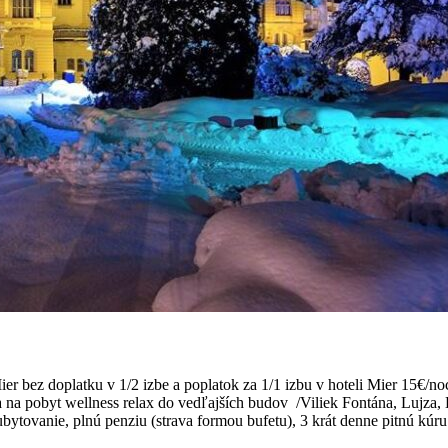
er bez doplatku v 1/2 izbe a poplatok za 1/1 izbu v hoteli Mier 15€/n
na pobyt wellness relax do vedľajších budov /Viliek Fontána, Lujza, 
ytovanie, plnú penziu (strava formou bufetu), 3 krát denne pitnú kúru 