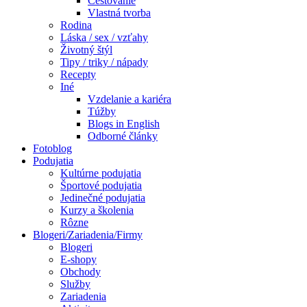
Cestovanie
Vlastná tvorba
Rodina
Láska / sex / vzťahy
Životný štýl
Tipy / triky / nápady
Recepty
Iné
Vzdelanie a kariéra
Túžby
Blogs in English
Odborné články
Fotoblog
Podujatia
Kultúrne podujatia
Športové podujatia
Jedinečné podujatia
Kurzy a školenia
Rôzne
Blogeri/Zariadenia/Firmy
Blogeri
E-shopy
Obchody
Služby
Zariadenia