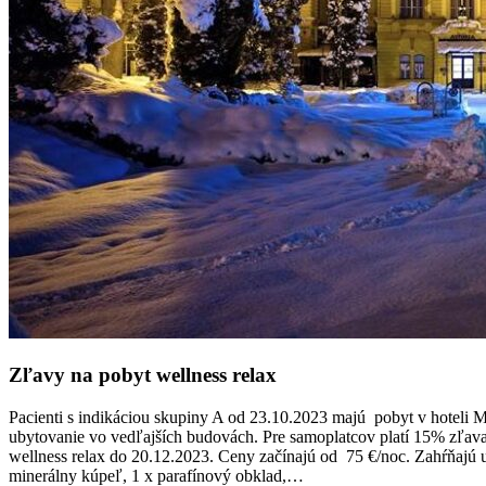
Zľavy na pobyt wellness relax
Pacienti s indikáciou skupiny A od 23.10.2023 majú pobyt v hoteli Mi
ubytovanie vo vedľajších budovách. Pre samoplatcov platí 15% zľava 
wellness relax do 20.12.2023. Ceny začínajú od 75 €/noc. Zahŕňajú ub
minerálny kúpeľ, 1 x parafínový obklad,…