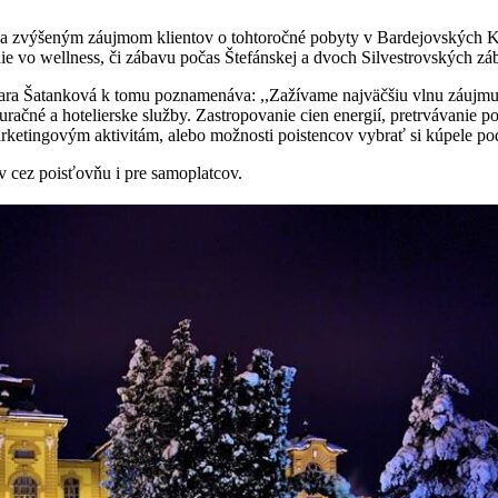
 za zvýšeným záujmom klientov o tohtoročné pobyty v Bardejovských Kúp
enie vo wellness, či zábavu počas Štefánskej a dvoch Silvestrovských 
a Šatanková k tomu poznamenáva: ,,Zažívame najväčšiu vlnu záujmu naš
tauračné a hotelierske služby. Zastropovanie cien energií, pretrvávan
etingovým aktivitám, alebo možnosti poistencov vybrať si kúpele pod
v cez poisťovňu i pre samoplatcov.