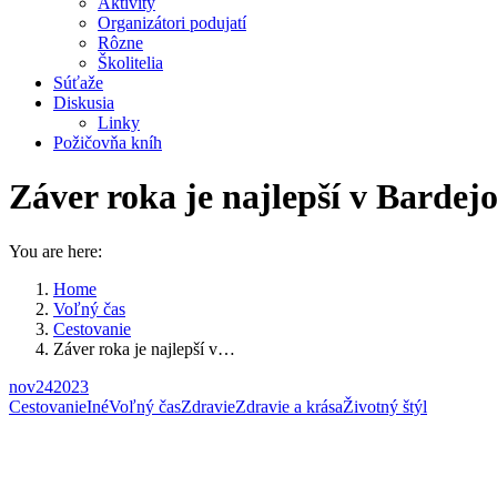
Aktivity
Organizátori podujatí
Rôzne
Školitelia
Súťaže
Diskusia
Linky
Požičovňa kníh
Záver roka je najlepší v Barde
You are here:
Home
Voľný čas
Cestovanie
Záver roka je najlepší v…
nov
24
2023
Cestovanie
Iné
Voľný čas
Zdravie
Zdravie a krása
Životný štýl