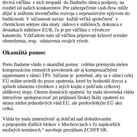
drvivá väčšina z nich nespadá do žiadneho rámca podpory, na
rozdiel od našich konkurentov. Pre zabezpečenie cash-flow môže
dôjsť k zníženiu investičného rozvoja s nepriaznivým vplyvom do
budúcnosti. V súčasnosti naviac každá veľká spoločnosť v
chemickom sektore ráta straty rádovo v miliónoch, dokonca v
desiatkach miliónov EUR, čo je pre väčšinu z výrobcov
katastrofa. Vzhľadom nato už väčšina pripravuje krízové scenáre
obmedzenia, resp. odstavenia svojich výrob.
Okamžitá pomoc
Preto žiadame vládu o okamžitú pomoc celému priemyslu nielen
kompenzáciou emisných povoleniek ale aj kompenzačnými
opatreniami v rámci TPS. Súčasne je potrebné, aby sa v rámci celej
EÚ reálne uviedli do praxe opatrenia, ktoré by hodnotili dovoz a
spôsob zdanenia výrobkov z iných krajín z pohľadu celkovej
uhlíkovej stopy. Okrem domácich opatrení by mala slovenská vláda
intenzívne spolupracovať pri prijímaní širokej škály opatrení zo
strany nielen jednotlivých vlád EÚ, ale predovšetkým EÚ ako
celku.
Vláda by mala zintenzívniť aj dohľad nad dobudovaním
a pripojením ďalších blokov v Mochovciach v čo najskorších
možných termínoch,“ navrhuje prezídium ZCHFP SR.