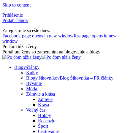
Skip to content
Prihlásenie
Pridať článok
Zaregistrujte sa ešte dnes.
Facebook page opens in new window
Rss page opens in new
window
Po čom túžia ženy
Portál pre ženy so zameraním na blogovanie a blogy
Blogy/články
Knihy
Blogy šikovníkov
Blog Šikovníka – PR články
Bývanie
Móda
Zdravie a krása
Zdravie
Krása
Voľný čas
Hobby
Recenzie
Šport
Cestovanie