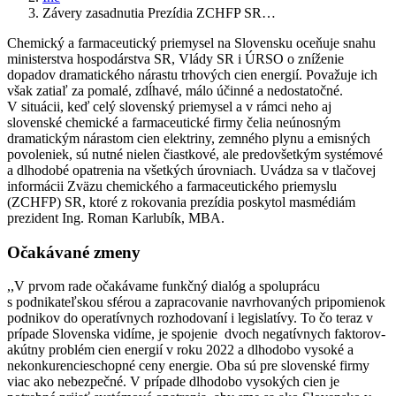
Závery zasadnutia Prezídia ZCHFP SR…
Chemický a farmaceutický priemysel na Slovensku oceňuje snahu
ministerstva hospodárstva SR, Vlády SR i ÚRSO o zníženie
dopadov dramatického nárastu trhových cien energií. Považuje ich
však zatiaľ za pomalé, zdĺhavé, málo účinné a nedostatočné.
V situácii, keď celý slovenský priemysel a v rámci neho aj
slovenské chemické a farmaceutické firmy čelia neúnosným
dramatickým nárastom cien elektriny, zemného plynu a emisných
povoleniek, sú nutné nielen čiastkové, ale predovšetkým systémové
a dlhodobé opatrenia na všetkých úrovniach. Uvádza sa v tlačovej
informácii Zväzu chemického a farmaceutického priemyslu
(ZCHFP) SR, ktoré z rokovania prezídia poskytol masmédiám
prezident Ing. Roman Karlubík, MBA.
Očakávané zmeny
,,V prvom rade očakávame funkčný dialóg a spoluprácu
s podnikateľskou sférou a zapracovanie navrhovaných pripomienok
podnikov do operatívnych rozhodovaní i legislatívy. To čo teraz v
prípade Slovenska vidíme, je spojenie dvoch negatívnych faktorov-
akútny problém cien energií v roku 2022 a dlhodobo vysoké a
nekonkurencieschopné ceny energie. Oba sú pre slovenské firmy
viac ako nebezpečné. V prípade dlhodobo vysokých cien je