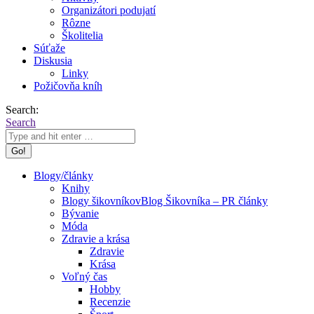
Organizátori podujatí
Rôzne
Školitelia
Súťaže
Diskusia
Linky
Požičovňa kníh
Search:
Search
Blogy/články
Knihy
Blogy šikovníkov
Blog Šikovníka – PR články
Bývanie
Móda
Zdravie a krása
Zdravie
Krása
Voľný čas
Hobby
Recenzie