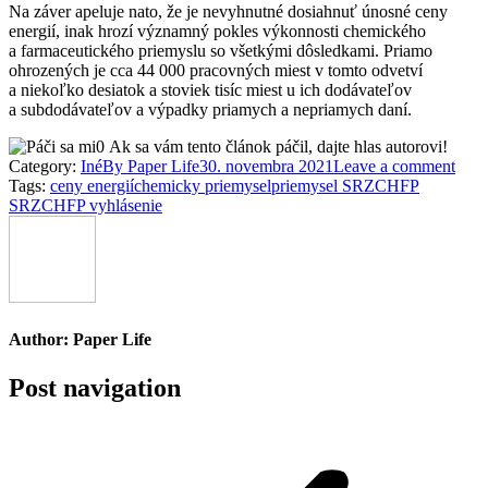
Na záver apeluje nato, že je nevyhnutné dosiahnuť únosné ceny
energií, inak hrozí významný pokles výkonnosti chemického
a farmaceutického priemyslu so všetkými dôsledkami. Priamo
ohrozených je cca 44 000 pracovných miest v tomto odvetví
a niekoľko desiatok a stoviek tisíc miest u ich dodávateľov
a subdodávateľov a výpadky priamych a nepriamych daní.
0
Ak sa vám tento článok páčil, dajte hlas autorovi!
Category:
Iné
By
Paper Life
30. novembra 2021
Leave a comment
Tags:
ceny energií
chemicky priemysel
priemysel SR
ZCHFP
SR
ZCHFP vyhlásenie
Author:
Paper Life
Post navigation