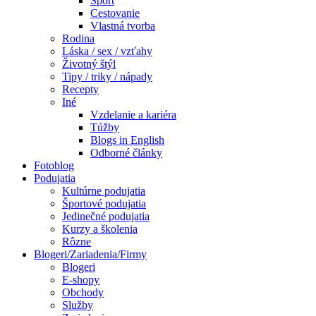
Šport
Cestovanie
Vlastná tvorba
Rodina
Láska / sex / vzťahy
Životný štýl
Tipy / triky / nápady
Recepty
Iné
Vzdelanie a kariéra
Túžby
Blogs in English
Odborné články
Fotoblog
Podujatia
Kultúrne podujatia
Športové podujatia
Jedinečné podujatia
Kurzy a školenia
Rôzne
Blogeri/Zariadenia/Firmy
Blogeri
E-shopy
Obchody
Služby