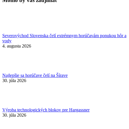
Mohlo by vás zaujímať
Severovýchod Slovenska čelí extrémnym horúčavám ponukou hôr a
vody
4. augusta 2026
Najlepšie sa horúčave čelí na Šírave
30. júla 2026
Výroba technologických blokov pre Hargassner
30. júla 2026