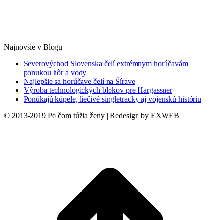
Najnovšie v Blogu
Severovýchod Slovenska čelí extrémnym horúčavám
ponukou hôr a vody
Najlepšie sa horúčave čelí na Šírave
Výroba technologických blokov pre Hargassner
Ponúkajú kúpele, liečivé singletracky aj vojenskú históriu
© 2013-2019 Po čom túžia ženy | Redesign by EXWEB