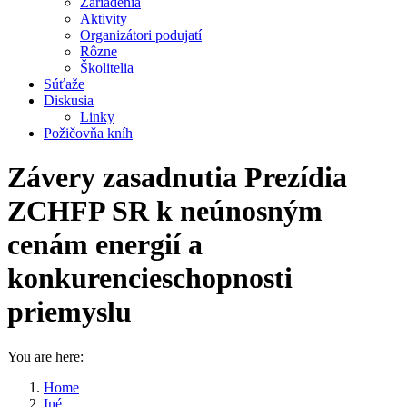
Zariadenia
Aktivity
Organizátori podujatí
Rôzne
Školitelia
Súťaže
Diskusia
Linky
Požičovňa kníh
Závery zasadnutia Prezídia
ZCHFP SR k neúnosným
cenám energií a
konkurencieschopnosti
priemyslu
You are here:
Home
Iné