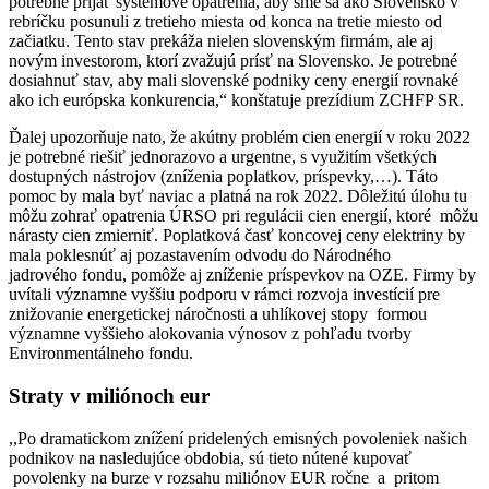
potrebné prijať systémové opatrenia, aby sme sa ako Slovensko v
rebríčku posunuli z tretieho miesta od konca na tretie miesto od
začiatku. Tento stav prekáža nielen slovenským firmám, ale aj
novým investorom, ktorí zvažujú prísť na Slovensko. Je potrebné
dosiahnuť stav, aby mali slovenské podniky ceny energií rovnaké
ako ich európska konkurencia,“ konštatuje prezídium ZCHFP SR.
Ďalej upozorňuje nato, že akútny problém cien energií v roku 2022
je potrebné riešiť jednorazovo a urgentne, s využitím všetkých
dostupných nástrojov (zníženia poplatkov, príspevky,…). Táto
pomoc by mala byť naviac a platná na rok 2022. Dôležitú úlohu tu
môžu zohrať opatrenia ÚRSO pri regulácii cien energií, ktoré môžu
nárasty cien zmierniť. Poplatková časť koncovej ceny elektriny by
mala poklesnúť aj pozastavením odvodu do Národného
jadrového fondu, pomôže aj zníženie príspevkov na OZE. Firmy by
uvítali významne vyššiu podporu v rámci rozvoja investícií pre
znižovanie energetickej náročnosti a uhlíkovej stopy formou
významne vyššieho alokovania výnosov z pohľadu tvorby
Environmentálneho fondu.
Straty v miliónoch eur
,,Po dramatickom znížení pridelených emisných povoleniek našich
podnikov na nasledujúce obdobia, sú tieto nútené kupovať
povolenky na burze v rozsahu miliónov EUR ročne a pritom