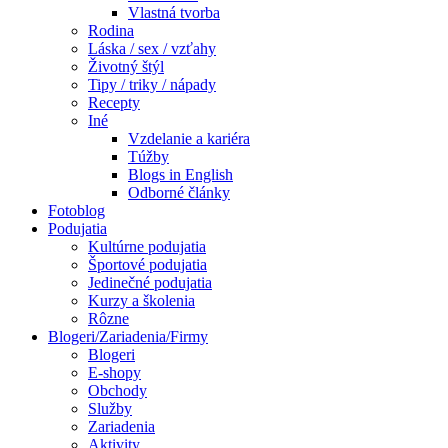
Vlastná tvorba
Rodina
Láska / sex / vzťahy
Životný štýl
Tipy / triky / nápady
Recepty
Iné
Vzdelanie a kariéra
Túžby
Blogs in English
Odborné články
Fotoblog
Podujatia
Kultúrne podujatia
Športové podujatia
Jedinečné podujatia
Kurzy a školenia
Rôzne
Blogeri/Zariadenia/Firmy
Blogeri
E-shopy
Obchody
Služby
Zariadenia
Aktivity