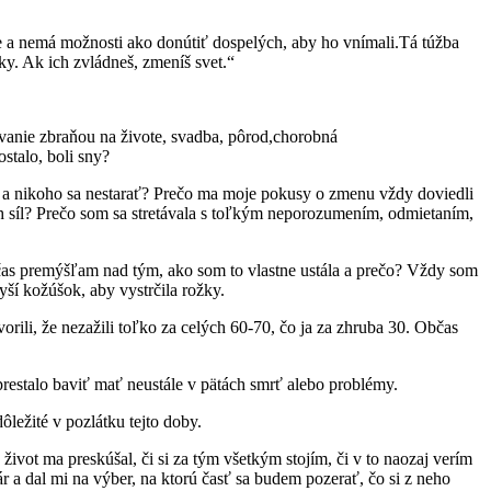
kuje a nemá možnosti ako donútiť dospelých, aby ho vnímali.Tá túžba
ky. Ak ich zvládneš, zmeníš svet.“
ovanie zbraňou na živote, svadba, pôrod,chorobná
stalo, boli sny?
ič a nikoho sa nestarať? Prečo ma moje pokusy o zmenu vždy doviedli
h síl? Prečo som sa stretávala s toľkým neporozumením, odmietaním,
Občas premýšľam nad tým, ako som to vlastne ustála a prečo? Vždy som
yší kožúšok, aby vystrčila rožky.
orili, že nezažili toľko za celých 60-70, čo ja za zhruba 30. Občas
 prestalo baviť mať neustále v pätách smrť alebo problémy.
ôležité v pozlátku tejto doby.
 život ma preskúšal, či si za tým všetkým stojím, či v to naozaj verím
 a dal mi na výber, na ktorú časť sa budem pozerať, čo si z neho