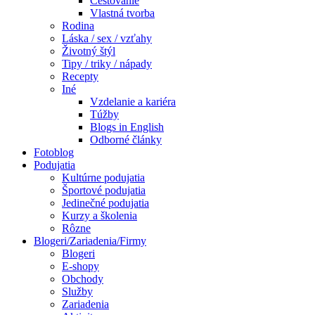
Cestovanie
Vlastná tvorba
Rodina
Láska / sex / vzťahy
Životný štýl
Tipy / triky / nápady
Recepty
Iné
Vzdelanie a kariéra
Túžby
Blogs in English
Odborné články
Fotoblog
Podujatia
Kultúrne podujatia
Športové podujatia
Jedinečné podujatia
Kurzy a školenia
Rôzne
Blogeri/Zariadenia/Firmy
Blogeri
E-shopy
Obchody
Služby
Zariadenia