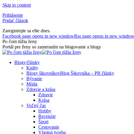
Skip to content
Prihlásenie
Pridať článok
Zaregistrujte sa ešte dnes.
Facebook page opens in new window
Rss page opens in new windo
Po čom túžia ženy
Portál pre ženy so zameraním na blogovanie a blogy
Blogy/články
Knihy
Blogy šikovníkov
Blog Šikovníka – PR články
Bývanie
Móda
Zdravie a krása
Zdravie
Krása
Voľný čas
Hobby
Recenzie
Šport
Cestovanie
Vlastná tvorba