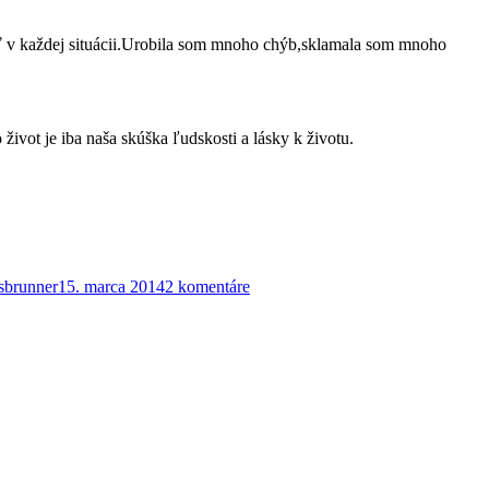
yť v každej situácii.Urobila som mnoho chýb,sklamala som mnoho
ivot je iba naša skúška ľudskosti a lásky k životu.
sbrunner
15. marca 2014
2 komentáre