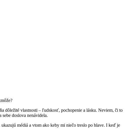
ezmôže?
ňa dôležité vlastnosti – ľudskosť, pochopenie a lásku. Neviem, či to
na sebe doslova nenávidela.
ukazujú médiá a vtom ako keby mi niečo treslo po hlave. I keď je