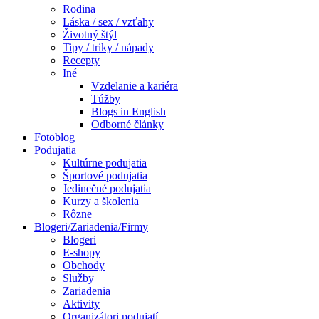
Rodina
Láska / sex / vzťahy
Životný štýl
Tipy / triky / nápady
Recepty
Iné
Vzdelanie a kariéra
Túžby
Blogs in English
Odborné články
Fotoblog
Podujatia
Kultúrne podujatia
Športové podujatia
Jedinečné podujatia
Kurzy a školenia
Rôzne
Blogeri/Zariadenia/Firmy
Blogeri
E-shopy
Obchody
Služby
Zariadenia
Aktivity
Organizátori podujatí