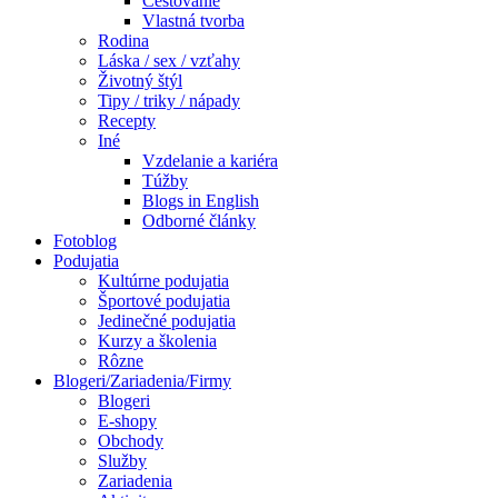
Cestovanie
Vlastná tvorba
Rodina
Láska / sex / vzťahy
Životný štýl
Tipy / triky / nápady
Recepty
Iné
Vzdelanie a kariéra
Túžby
Blogs in English
Odborné články
Fotoblog
Podujatia
Kultúrne podujatia
Športové podujatia
Jedinečné podujatia
Kurzy a školenia
Rôzne
Blogeri/Zariadenia/Firmy
Blogeri
E-shopy
Obchody
Služby
Zariadenia