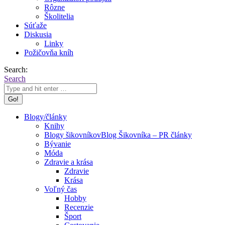
Rôzne
Školitelia
Súťaže
Diskusia
Linky
Požičovňa kníh
Search:
Search
Blogy/články
Knihy
Blogy šikovníkov
Blog Šikovníka – PR články
Bývanie
Móda
Zdravie a krása
Zdravie
Krása
Voľný čas
Hobby
Recenzie
Šport