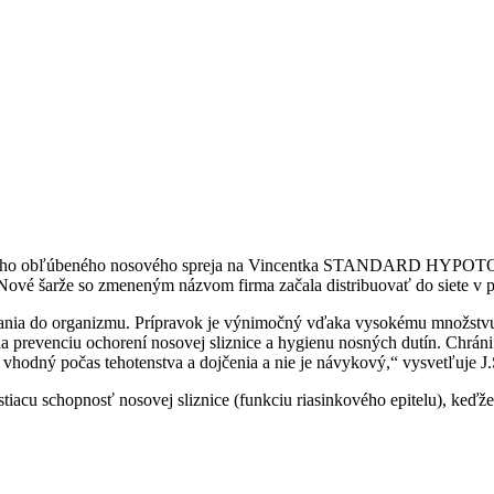
 svojho obľúbeného nosového spreja na Vincentka STANDARD HYPOTO
vé šarže so zmeneným názvom firma začala distribuovať do siete v pri
ávania do organizmu. Prípravok je výnimočný vďaka vysokému množstvu 
a prevenciu ochorení nosovej sliznice a hygienu nosných dutín. Chráni p
je vhodný počas tehotenstva a dojčenia a nie je návykový,“ vysvetľuje J
tiacu schopnosť nosovej sliznice (funkciu riasinkového epitelu), keďž