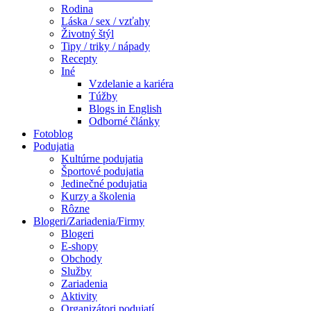
Rodina
Láska / sex / vzťahy
Životný štýl
Tipy / triky / nápady
Recepty
Iné
Vzdelanie a kariéra
Túžby
Blogs in English
Odborné články
Fotoblog
Podujatia
Kultúrne podujatia
Športové podujatia
Jedinečné podujatia
Kurzy a školenia
Rôzne
Blogeri/Zariadenia/Firmy
Blogeri
E-shopy
Obchody
Služby
Zariadenia
Aktivity
Organizátori podujatí