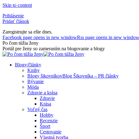
Skip to content
Prihlásenie
Pridať článok
Zaregistrujte sa ešte dnes.
Facebook page opens in new window
Rss page opens in new windo
Po čom túžia ženy
Portál pre ženy so zameraním na blogovanie a blogy
Blogy/články
Knihy
Blogy šikovníkov
Blog Šikovníka – PR články
Bývanie
Móda
Zdravie a krása
Zdravie
Krása
Voľný čas
Hobby
Recenzie
Šport
Cestovanie
Vlastná tvorba