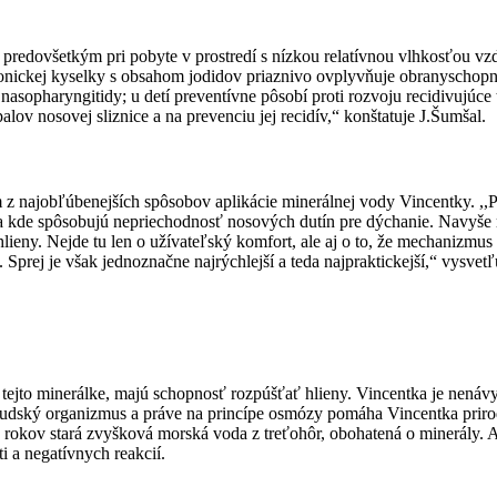
anu predovšetkým pri pobyte v prostredí s nízkou relatívnou vlhkosťou 
ickej kyselky s obsahom jodidov priaznivo ovplyvňuje obranyschopno
a nasopharyngitidy; u detí preventívne pôsobí proti rozvoju recidivujúce 
lov nosovej sliznice a na prevenciu jej recidív,“ konštatuje J.Šumšal.
 z najobľúbenejších spôsobov aplikácie minerálnej vody Vincentky. ,,
 a kde spôsobujú nepriechodnosť nosových dutín pre dýchanie. Navyše 
ieny. Nejde tu len o užívateľský komfort, ale aj o to, že mechanizmus 
. Sprej je však jednoznačne najrýchlejší a teda najpraktickejší,“ vysvet
v tejto minerálke, majú schopnosť rozpúšťať hlieny. Vincentka je nenávyk
udský organizmus a práve na princípe osmózy pomáha Vincentka prirod
 rokov stará zvyšková morská voda z treťohôr, obohatená o minerály. A
i a negatívnych reakcií.