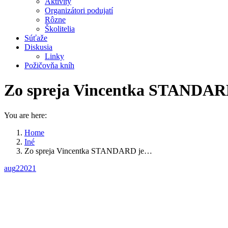
Aktivity
Organizátori podujatí
Rôzne
Školitelia
Súťaže
Diskusia
Linky
Požičovňa kníh
Zo spreja Vincentka STAND
You are here:
Home
Iné
Zo spreja Vincentka STANDARD je…
aug
2
2021