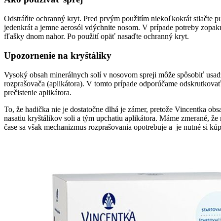
Odstráňte ochranný kryt. Pred prvým použitím niekoľkokrát stlačte pum
jedenkrát a jemne aerosól vdýchnite nosom. V prípade potreby zopaku
fľašky dnom nahor. Po použití opäť nasaďte ochranný kryt.
Upozornenie na kryštáliky
Vysoký obsah minerálnych solí v nosovom spreji môže spôsobiť usadzo
rozprašovača (aplikátora). V tomto prípade odporúčame odskrutkovať a
prečistenie aplikátora.
To, že hadička nie je dostatočne dlhá je zámer, pretože Vincentka ob
nasatiu kryštálikov soli a tým upchatiu aplikátora. Máme zmerané, že
čase sa však mechanizmus rozprašovania opotrebuje a je nutné si kúp