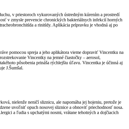
vzduchu, v priestoroch vykurovaných ústredným kúrením a prostredí
sť v zmysle prevencie chronických bakteriálnych infekcií horných
tracheobronchitída a rinitídy. Aplikácia prípravku je vhodná aj po
Práve pomocou spreja a jeho aplikátora vieme dopraviť Vincentku na
rozstrekovanie Vincentky na jemné čiastočky – aerosol,
takéhoto pôsobenia prináša rýchlejšiu úľavu. Vincentka je účinná aj
ľuje J.Šumšal.
ová, nielenže neničí sliznicu, ale napomáha jej hojeniu, pretože je
zene uvoľniť opuch nosovej sliznice a obnoviť priechodnosť nosa.
lergici a ľudia s upchatými nosmi, vrátane tehotných a dojčiacich