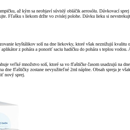
pičku, až kým sa neobjaví súvislý obláčik aerosólu. Dávkovací sprej je
jte. Fľašku s liekom držte vo zvislej polohe. Dávku lieku si nevstrek
vanie kryštálikov solí na dne liekovky, ktoré však neznižujú kvalitu
plikátor z pohára a ponoriť saciu hadičku do pohára s teplou vodou. A
sahuje veľké množstvo solí, ktoré sa vo fľaštičke časom usadzujú na dn
 na dne fľaštičky zostane nevyužiteľné 2ml náplne. Obsah spreja je vša
iť nový sprej.