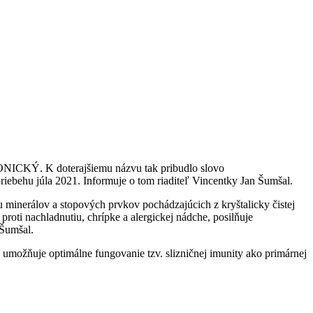
NICKÝ. K doterajšiemu názvu tak pribudlo slovo
ebehu júla 2021. Informuje o tom riaditeľ Vincentky Jan Šumšal.
minerálov a stopových prvkov pochádzajúcich z kryštalicky čistej
roti nachladnutiu, chrípke a alergickej nádche, posilňuje
.Šumšal.
e umožňuje optimálne fungovanie tzv. slizničnej imunity ako primárnej