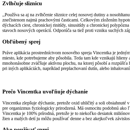
Zvlhčuje sliznicu
,,Používa sa aj na zvlhčenie sliznice celej nosovej dutiny a nosohlt
znečistenom najmä prachovými časticami. Celkovým zložením hypoton
dýchacích ciest, chronickej rinitídy, sinusitídy a chronickej polypózn
stavoch nosových operácií. Odporúča sa tiež proti vzniku suchých zápa
Obľúbený sprej
Práve aplikácia prostredníctvom nosového spreja Vincentka je jedným
miesto, kde potrebujeme aby pôsobila. Teda tam kde vznikajú hlieny
mnohonásobne zväčšuje aktívnu plochu, na ktorej pôsobí a rozpúšťa hl
pri iných aplikáciách, napríklad preplachovaní dutín, alebo inhalovaní
Prečo Vincentka uvoľňuje dýchanie
Vincentka zlepšuje dýchanie, pretože oxid uhličitý a soli obsiahnuté 
pre organizmus fyziologicky prirodzená. Má osmocitu podobnú ako ľ
Vincentka je 100% prírodná, pretože je to niekoľko desiatok miliónov
žien a malých detí ju môžu používať denne a bez akejkoľvek závislost
Ako používať sprej