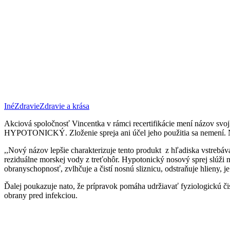
Iné
Zdravie
Zdravie a krása
Akciová spoločnosť Vincentka v rámci recertifikácie mení názov
HYPOTONICKÝ. Zloženie spreja ani účel jeho použitia sa nemení. No
,,Nový názov lepšie charakterizuje tento produkt z hľadiska vstreb
reziduálne morskej vody z treťohôr. Hypotonický nosový sprej slúži n
obranyschopnosť, zvlhčuje a čistí nosnú sliznicu, odstraňuje hlieny, 
Ďalej poukazuje nato, že prípravok pomáha udržiavať fyziologickú čis
obrany pred infekciou.