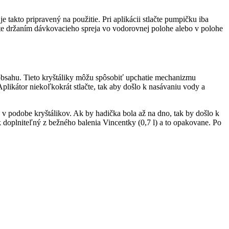
 takto pripravený na použitie. Pri aplikácii stlačte pumpičku iba
ujte držaním dávkovacieho spreja vo vodorovnej polohe alebo v polohe
 obsahu. Tieto kryštáliky môžu spôsobiť upchatie mechanizmu
plikátor niekoľkokrát stlačte, tak aby došlo k nasávaniu vody a
e v podobe kryštálikov. Ak by hadička bola až na dno, tak by došlo k
k doplniteľný z bežného balenia Vincentky (0,7 l) a to opakovane. Po